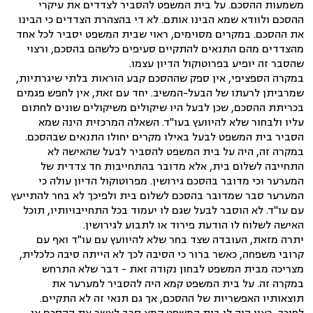
משמעות ההסכם. על בית המשפט להסביר לצדדים את עיקרי
ההסכם ולוודא שמא הבינו אותם. לא די בהצהרת הצדדים כי הבינו
את ההסכם. במקרים מסוימים, ראוי שבית המשפט יסביר לכל אחד
מהצדדים מהם התנאים להתקיים סעיפים כלשהם בהסכם, ורצוי
שהסבר זה יופיע בפרוטוקול הדיון עצמו.
במקרה הספציפי, אין ספק שההסכם קבע הוראות בלתי שיגרתיות,
שמרביתן לרעתו של הבעל-המשיב. יחד עם זאת, אין לחפש פגמים
בכריתת ההסכם, שכן לבעל היו שיקולים משיקולים שונים לחתום
עליו ולבחור שלא להיוועץ בעו"ד. השאלה המרכזית הינה שמא
הסביר בית המשפט לבעל באילו מקרים יחולו התנאים שבהסכם.
במקרה זה, היה על בית המשפט להסביר לבעל שהאישה לא
התחייבה לשלום בית, אלא מדובר בהתחייבות חד צדדית של
המערער וכי מדובר בהסכם גירושין. מפרוטוקול הדיון עולה כי
המערער סבר שמדובר בהסכם לשלום בית ולפיכך לא בחר להתייעץ
עם עו"ד. לא הוסבר לבעל שגם לו יעמוד בכל התחייבויותיו, תוכל
האישה לשלוח לו הודעת פירוד או לתבוע לגירושין.
יתרה מזאת, העובדה שצד בחר שלא להיוועץ עם עו"ד ואף עם
קרובי משפחה, כאשר ברור כי הסיבה לכך לא הייתה סיבה כלכלית,
מצריכה מבית המשפט לבחון נקודה זאת - דבר שלא התרחש
במקרה זה. על בית המשפט קמא היה להסביר למערער את
תוצאותיו האפשריות של ההסכם, אך גם תנאי זה לא התקיים.