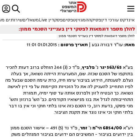


ﱐ
אינדקס עורכי דין
פסיקה
המגזין
טפסים
פסקדין Live
משאלים
שירותים מש
להלן מספר דוגמאות לפסקי דין בענייני הסכמי ממון:
להלן מספר דוגמאות לפסקי דין בענייני הסכמי ממון:
מאת:
עו"ד דבורה גבע |
תאריך פרסום
:
01.01.2015 11:01
בע"א
563/65 יגר
נ'
פלביץ
, פ"ד כ (3) 244 הוחלט ברוב דעות להכיר
בתוקפו של הסכם שכזה. שם, המערערת הייתה נשואה, אך בעלה
נעלם. לטענתה, הידוע בציבור עימו חיה, כרת עימה הסכם שבעל פה
לפיו התחייב להעניק לה את כל הזכויות הקיימות על פי דין לאישה
נשואה. כך הבטיח לזון ולפרנס אותה עד סוף ימיה, תמורת
התחייבותה לגדל את בנו מנישואיו הקודמים. כב' הש' ברנזון והש'
מני פסקו, בדעת רוב, כי הסכם כזה אינו בלתי חוקי וכי אין בו דבר
בלתי חוקי וכי אינו נוגד את תקנת הציבור.
רע"א
6854/00 הי"מ
נ'
זמר
, פ"ד נד (5) 491 – אישור הסכם ממון
בין ידועים בציבור - המשיבים הם ידועים בציבור המנהלים משק