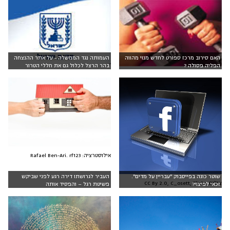
האם סירוב מרכז ספורט לחדש מנוי מהווה
העמותה נגד הממשלה - על אתר ההנצחה
הפליה פסולה ?
בהר הרצל לכלול גם את חללי הטרור
אילוסטרציה: Rafael Ben-Ari. rf123
שוטר כונה בפייסבוק "עבריין על מדים".
העביר לגרושתו דירה רגע לפני שביקש
צילום: CC By 2.0, C_osett, Flickr
זכאי לפיצוי?
פשיטת רגל – והפסיד אותה