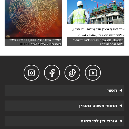
עו"ד יגאל (ישראל) מדר (צילום: עדי פרג׳ון,
אילוסטרציה חיצונית: Yusuke Saito,
תמ״א 38: מה קורה כשהפרויקט ״תקוע״
"תציירי אותו דבר": 600,000 שקל פיצוי
www.123rf.com)
הציור שהועתק | צילום: דורית גור
וליזם נגמר הכסף?
לאמנית שציוריה הועתקו




ראשי
תחומי משפט במגזין
עורכי דין לפי תחום