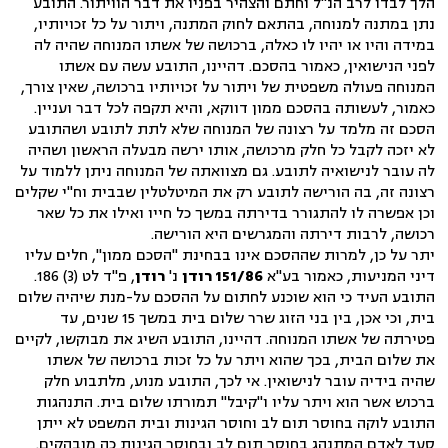
הלך לבדו לרב הנ"ל וחתם והצהיר בפניו את דבר הוויתור. התובע
נתן במתנה למנוחה, בהתאם לחוק המתנה, ויתור על כל זכויותיו,
במידה והיו או יהיו לו כאלה, ברכושה של אשתו המנוחה שהיה לה
לפני הנישואין, כאמור בהסכם. דהיינו, התובע עשה עם אשתו
המנוחה פעולה משפטית של ויתור על זכויותיו ברכושה, שאין צורך,
כאמור, לעשותה בהסכם ממון דווקא, והיא תקפה לכל דבר ועניין.
הסכם זה מלמד על רצונה של המנוחה שלא לתת לתובע ושהתובע
לא יזכה לקבל כל חלק מרכושה, אותו ירשה מבעלה הראשון ושהיה
לה עובר לנישואיה לתובע. גם מצוואתה של המנוחה ניתן ללמוד על
רצונה זה, בה הורישה לתובע רק את המיטלטלין שבבית וח"י שקלים
וכן אפשרה לו להתגורר בדירתה במשך כל חייו ואילו את כל שאר
רכושה, לרבות דירתה והמגרשים היא הורישה.
יתר על כן, למרות שההסכם אינו בבחינת "הסכם ממון", חלים עליו
דיני המניעות, כאמור בע"א
151/86 רודן
נ'
רודן
, פ"ד לט (3) 186.
התובע העיד כי הוא שוכנע לחתום על ההסכם על-מנת שיהיה שלום
בית, וכי אכן, בין בני הזוג שרר שלום בית במשך 15 שנים, עד
פטירתה של אשתו המנוחה. דהיינו, התובע השיג את מבוקשו, לקיים
את שלום הבית, בכך שהוא ויתר על כל זכות ברכושה של אשתו
שהיה בידיה עובר לנישואין. אי לכך, התובע מנוע, מלתבוע חלק
ברכוש אשר הוא ויתר עליו ו"קיבל" תמורתו שלום בית. התנהגות
התובע לוקה בחוסר תום לב וחוסר הגינות ובית המשפט לא ייתן
סעד לאדם המתנהג בחוסר תום לב ובחוסר הגינות כה מובהקים.