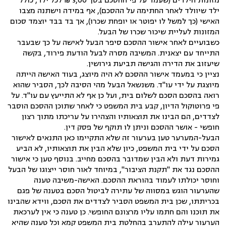
מזונות הילדים (שעמד על פי ההסכם בסך 3,00 ₪ לכל ילד, כולל
ילד שיוולד לאחר החתימה על ההסכם), אף במידה וישתנה מצבו
האישי (כך למשל לו יפוטר או יופחת שכרו), אך בד בבד יוצמד סכום
המזונות לעליית שיכור שכרו של הבעל.
כשבועיים לאחר אישור ההסכם סיפר הבעל לאישה על כך שבעבר
התייחד עם יצאנית. המשיבה מסרה לבעל הודעת פירוד, בקשה
שיעזוב את הדירה והגישה תביעת גירושין.
נציין כי במעמד אישור ההסכם לא היה מיוצג, בעוד האישה הייתה
מיוצגת על ידי עו"ד. משנשאל הבעל מהי הסיבה לכך, הסביר שהוא
רואה בהסכם הסכם לשלום בית, ועל כן אף לא התייעץ עם עו"ד. על
פי פרוטוקול הדיון, קבע בית המשפט כי לאחר שתוכן ההסכם הוסבר
לצדדים, הם הבינו את תוצאותיו והצהירו על עריכתו מתוך רצון
חופשי - אושר ההסכם וניתן לו תוקף של פסק דין.
הבעל-המערער טען בערעור זה שלא התקיימו כאן התנאים לאישור
הסכם על ידי בית המשפט, כיון שלא הבין את תוצאותיו, לא הביע
גמירות דעת ולא הבין שמדובר בהסכם מחייב. בנוסף טען כי אישור
ההסכם נגד את "תקנת הציבור", במיוחד לאור חוסר ייצוגו של הבעל
וחוסר יכולתו לעמוד בהוראת ההסכם. האישה-משיבה טענה
שהערעור הוגש במסווה של עתירה לביטול הסכם בטענה של פגם
בכריתתו, שכן בית המשפט הסביר לצדדים את הסכם, ווידא שהבינו
את תוכנו והם חתמו עליו מרצונם החופשי. כן טענה כי אין לערכאת
הערעור עילה להתערב בהחלטת בית המשפט קמא וכל טענה שהיא