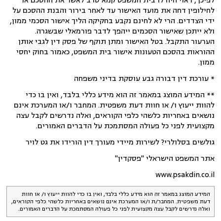
לפיכך, ראוי היה לו בית המשפט קמא סרב לאשר את ההסכם או
לחילופין דחה את מועד האישור עד לאחר בירור והבנת ההסכם על
ידי הצדדים. הרי לא לחינם נקבע בחקיקה הליך אישור הסכמי ממון,
ולא ייתכן שאישור הסכמים ייהפך לדבר פורמאלי שבשגרה.
הערעור התקבל. בטל האישור ומתן תוקף של פסק דין לגבי אותן
ההוראות בהסכם הטעונות אישור בית המשפט, כאמור בחוק יחסי
ממון.
* עורכת דין דבורה גבע עוסקת בדיני משפחה
** המידע המוצג במאמר זה הוא מידע כללי בלבד, ואין בו כדי
להוות ייעוץ ו/ או חוות דעת משפטית. המחבר ו/או המערכת אינם
נושאים באחריות כלשהי כלפי הקוראים, ואלה נדרשים לקבל עצה
מקצועית לפני כל פעולה המסתמכת על הדברים האמורים.
גולשים בסלולרי? לשירות מיידי מעורך דין הורידו את גט לויר
אתר המשפט הישראלי "פסקדין"
www.psakdin.co.il
המידע המוצג במאמר זה הוא מידע כללי בלבד, ואין בו כדי להוות ייעוץ ו/ או חוות
דעת משפטית. המחבר/ת ו/או המערכת אינם נושאים באחריות כלשהי כלפי הקוראים,
ואלה נדרשים לקבל עצה מקצועית לפני כל פעולה המסתמכת על הדברים האמורים.