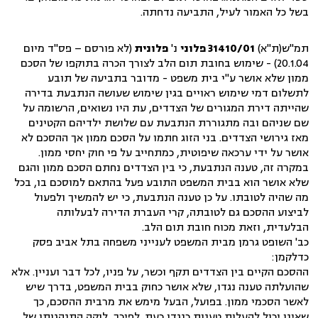
בשל כל האמור לעיל, התביעה נדחתה.
תמ"ש(ת"א)
31410/01 פלוני
נ'
פלונית
(לא פורסם – פס"ד מיום
20.1.04) - שימוש בחובת תום הלב לצורך הכרה בתוקפו של הסכם
ממון שלא אושר ע"י בית משפט - מדובר בתביעה של תובע
לתשלום דמי שימוש ראויים בגין שימוש שעושה הנתבעת בדירה
שהייתה דירת המגורים של הצדדים, עת היו נשואים, הרשומה על
שם שניהם ובה מתגוררת הנתבעת עם שלושת ילדיהם הקטינים
מאז גירושי הצדדים. בני הזוג חתמו על הסכם ממון אך ההסכם לא
אושר על ידי ערכאה שיפוטית, כמתחייב על פי חוק יחסי ממון.
במקרה זה, טענה הנתבעת, כי בין הצדדים נחתם הסכם ממון והגם
שלא אושר הוא בבית המשפט התובע פעל בהתאם למוסכם בו, בכל
מה שהיה לטובתו. על כן טענה הנתבעת, כי יש להמשיך ולפעול
לביצוע ההסכם גם לטובתה, קרי העברת הדירה לבעלותה
הבלעדית, וזאת מכוח חובת תום הלב.
כב' השופט גרמן מבית המשפט לענייני משפחה בתל אביב פסק
כדלקמן:
ההסכם הקיים בין הצדדים תקף וכשר, על פניו, לכל דבר ועניין. אלא
שהועלתה טענה נגדו, שלא אושר כחוק בבית המשפט, בדרך שיש
לאשר הסכמי ממון. בפועל, הבעל מימש את מרבית ההסכם, כך
שאינו יכול להעלות טענות כנגדו כעת. לפיכך, לוקה התנהגותו של