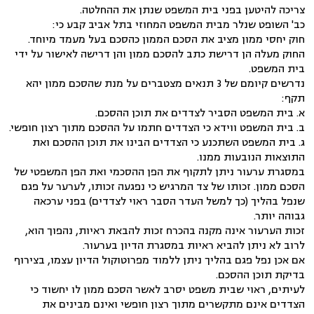
צריכה להיטען בפני בית המשפט שנתן את ההחלטה.
כב' השופט שנלר מבית המשפט המחוזי בתל אביב קבע כי:
חוק יחסי ממון מציב את הסכם הממון כהסכם בעל מעמד מיוחד.
החוק מעלה הן דרישת כתב להסכם ממון והן דרישה לאישור על ידי
בית המשפט.
נדרשים קיומם של 3 תנאים מצטברים על מנת שהסכם ממון יהא
תקף:
א. בית המשפט הסביר לצדדים את תוכן ההסכם.
ב. בית המשפט ווידא כי הצדדים חתמו על ההסכם מתוך רצון חופשי.
ג. בית המשפט השתכנע כי הצדדים הבינו את תוכן ההסכם ואת
התוצאות הנובעות ממנו.
במסגרת ערעור ניתן לתקוף את הפן ההסכמי ואת הפן המשפטי של
הסכם ממון. זכותו של צד המרגיש כי נפגעה זכותו, לערער על פגם
שנפל בהליך (כך למשל העדר הסבר ראוי לצדדים) בפני ערכאה
גבוהה יותר.
זכות הערעור אינה מקנה בהכרח זכות להבאת ראיות, נהפוך הוא,
לרוב לא ניתן להביא ראיות במסגרת הדיון בערעור.
אם אכן נפל פגם בהליך ניתן ללמוד מפרוטוקול הדיון עצמו, בצירוף
בדיקת תוכן ההסכם.
לעיתים, ראוי שבית משפט יסרב לאשר הסכם ממון לו יחשוד כי
הצדדים אינם מתקשרים מתוך רצון חופשי ואינם מבינים את