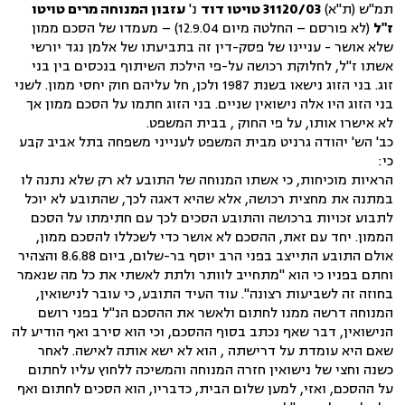
תמ"ש (ת"א)
31120/03 טויטו דוד
נ'
עזבון המנוחה מרים טויטו
ז"ל
(לא פורסם – החלטה מיום 12.9.04) – מעמדו של הסכם ממון
שלא אושר - עניינו של פסק-דין זה בתביעתו של אלמן נגד יורשי
אשתו ז"ל, לחלוקת רכושה על-פי הילכת השיתוף בנכסים בין בני
זוג. בני הזוג נישאו בשנת 1987 ולכן, חל עליהם חוק יחסי ממון. לשני
בני הזוג היו אלה נישואין שניים. בני הזוג חתמו על הסכם ממון אך
לא אישרו אותו, על פי החוק , בבית המשפט.
כב' הש' יהודה גרניט מבית המשפט לענייני משפחה בתל אביב קבע
כי:
הראיות מוכיחות, כי אשתו המנוחה של התובע לא רק שלא נתנה לו
במתנה את מחצית רכושה, אלא שהיא דאגה לכך, שהתובע לא יוכל
לתבוע זכויות ברכושה והתובע הסכים לכך עם חתימתו על הסכם
הממון. יחד עם זאת, ההסכם לא אושר כדי לשכללו להסכם ממון,
אולם התובע התייצב בפני הרב יוסף בר-שלום, ביום 8.6.88 והצהיר
וחתם בפניו כי הוא "מתחייב לוותר ולתת לאשתי את כל מה שנאמר
בחוזה זה לשביעות רצונה". עוד העיד התובע, כי עובר לנישואין,
המנוחה דרשה ממנו לחתום ולאשר את ההסכם הנ"ל בפני רושם
הנישואין, דבר שאף נכתב בסוף ההסכם, וכי הוא סירב ואף הודיע לה
שאם היא עומדת על דרישתה , הוא לא ישא אותה לאישה. לאחר
כשנה וחצי של נישואין חזרה המנוחה והמשיכה ללחוץ עליו לחתום
על ההסכם, ואזי, למען שלום הבית, כדבריו, הוא הסכים לחתום ואף