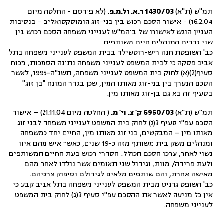
תמ"ש (ת"א)
1430/03 ר.א. ול.מ.פ.
(לא פורסם - החלטה מיום
16.2.04) - אישור הסכם רכוש בין בני-זוג הומוסקסואלים - בנסיבות
העניין הוגש לאישורו של ביהמ"ש לענייני משפחה הסכם רכוש בין
שני גברים המנהלים חיים משותפים.
כב' השופטת חנה ריש-רוטשילד בבית המשפט לענייני משפחה בתל
אביב פסקה כי לבית המשפט לענייני משפחה נתונה הסמכות, מכוח
סעיף(2)(א) לחוק בית המשפט לענייני משפחה, תשנ"ה-1995, לאשר
הסכם הנערך בין בני-זוג מאותו המין, שכן בגדר המונח "בן זוג"
בסעיף זה בא גם בן-זוג מאותו מין.
תמ"ש (ת"א)
6960/03 ק' צ. וי' מ.
( החלטה מיום 21.11.04) – אישור
הסכם עפ"י סעיף 3(ג) לחוק בית המשפט לענייני משפחה לבני זוג
מאותו מין – המבקשים, בני זוג מאותו מין, החיים יחד כמשפחה
ומנהלים משק בית משותף מזה כ-19 שנים, כאשר איש מהם אינו
נשוי לאחר, ערכו הסכם הכולל: הסדרי רכוש בעת החיים המשותפים
ולעת פרידה/ מוות, וגידול שני תאומים אשר נולדו לאחר מהם
מאישה אחרת, והם שותפים מלאים לגידולם וסיפוק צרכיהם.
כב' השופט גרניט מבית המשפט לענייני משפחה בתל אביב קבע כי
אין כל מניעה לאשר את ההסכם עפ"י סעיף 3(ג) לחוק בית המשפט
לענייני משפחה.