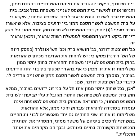
בית משותף, ביקשו להסדיר את חייהם המשותפים בהסכם ממון,
והגישו אותו לאישור בית המשפט לענייני משפחה בתל אביב. בית
המשפט סרב לאשרו. הוגש ערעור לבית המשפט המחוזי, שקבע כי
על בית המשפט לאשר הסכם ממון בין ידועים בציבור, אלא שיאשרו
מכוח סעיף 3(ג) לחוק בתי המשפט ולא מכוח חוק יחסי ממון. על פסק
דין זה ביקש היועץ המשפטי לממשלה רשות ערעור, ומכאן ערעור
זה.
כב' השופטת דורנר, כב' הנשיא ברק וכב' הש' אנגלרד (בפסק דינה
של הש' דורנר) פסקו כי: יש לדחות את הערעור מכיוון שההוראות
בחוק בית המשפט לענייני משפחה וההוראות בחוק יחסי ממון
משלימות זו את זו. מכאן כי אף בהעדר סכסוך בין בני הזוג הידועים
בציבור, מוסמך בית המשפט לאשר הסכם ממון שהשניים צדדים לו.
כדברי כב' השופטת דורנר, שם:
"אכן, ככל שחוק יחסי ממון אינו חל על בני זוג ידועים בציבור, ממלא
חוק בית המשפט למשפחה את החסר. מקובלת עלי קביעתו לש בית
המשפט המחוזי, כי ההוראה שבחוק בית המשפט למשפחה אינה
עומדת בסתירה להוראות שבחוק יחסי ממון, אלא ההוראות
משלימות זו את זו. שני החוקים גם יחד מאפשרים לבני זוג החיים
במשותף להסכים ביניהם על משטר ממוני, המסדיר את הסוגיות
הרכושיות הקשורות בחיים בצוותא, ובכך הם מקדמים את אותה
התכלית."