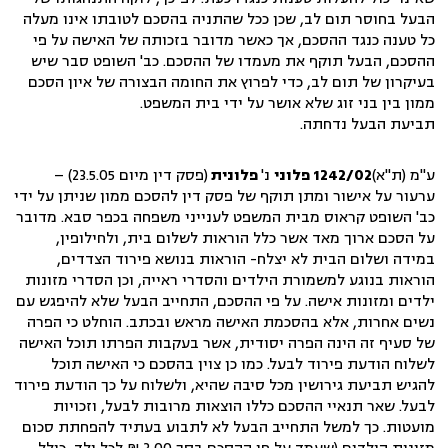
הבעל בחוסר תום לב, שכן ככל שהתניה בהסכם לטובתו אינו מעלה
כל טענה כנגד ההסכם, אך כאשר מדובר בזכותה של האישה על פי
ההסכם, הבעל תוקף את מעמדו של ההסכם. כב' השופט סבר שיש
בעיקרון של תום לב, כדי לפרוץ את החומה הבצורה של איון הסכם
ממון בין בני זוג שלא אושר על ידי בית המשפט.
תביעת הבעל נדחתה.
ע"מ (ת"א)
1242/02 פלוני
נ'
פלונית
(פסק דין מיום 23.5.05) –
ערעור על אישור ומתן תוקף של פסק דין להסכם ממון שניתן על ידי
כב' השופט קראוס מבית המשפט לענייני משפחה בכפר סבא. מדובר
על הסכם ארוך מאד אשר כלל הוראות לשלום בית, ולחילופין,
במידה ושלום הבית לא יצלח- הוראות בנושא פירוד הצדדים,
הוראות בנוגע למשמורת הילדים והסדרי ראייה, וכן הסדרי מזונות
ילדים ומזונות אישה. על פי ההסכם, התחייב הבעל שלא להיפגש עם
נשים אחרות, אלא בהסכמת האישה מראש ובכתב. הוחלט כי הפרה
של סעיף זה הינה הפרה יסודית, אשר בעקבות הפרתו תוכל האישה
לשלוח הודעת פירוד לבעל. כמו כן צוין בהסכם כי האישה תוכל
להגיש תביעת גירושין מכל סיבה שהיא, ולשלוח על כך הודעת פירוד
לבעל. שאר תנאיי ההסכם כללו הוצאות מרובות לבעל, וזכויות
מועטות. כך למשל התחייב הבעל לא לתבוע בעתיד להפחתת סכום