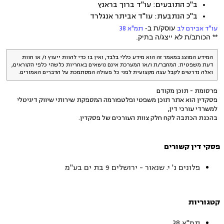
ב"כ התובעים: עו"ד ברוך בראנץ
ב"כ הנתבעת: עו"ד אביתר אנגלרד
עו"ד אבירם לב
עוסק/ת ב-
תמ"א 38
** הכותב/ת לא ייצג/ה בתיק.
המידע המוצג במאמר זה הוא מידע כללי בלבד, ואין בו כדי להוות ייעוץ ו/ או חוות
דעת משפטית. המחבר/ת ו/או המערכת אינם נושאים באחריות כלשהי כלפי הקוראים,
ואלה נדרשים לקבל עצה מקצועית לפני כל פעולה המסתמכת על הדברים האמורים.
פרסומת - תוכן מקודם
פסקדין הוא אתר תוכן משפטי ופלטפורמה המספקת שירותי שיווק דיגיטלי
למשרדי עורכי דין,
בהכנת הכתבה לקח חלק צוות העורכים של פסקדין.
פסקי דין קשורים
פלונים נ' י. שנאור - ירושלים 9 בת ים בע"מ
קטגוריות
תמ"א 38