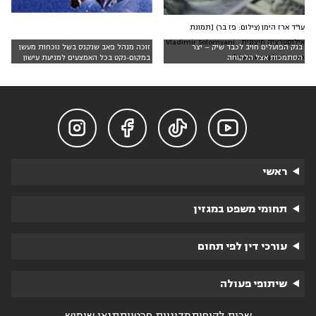
עו"ד ארז הימן (צילום: פז בר) [תמונת
אילוסטרציה חיצונית: Vladimir Solomyani,
בנק הפועלים חויב לכבד שיק – יצר
זוכה מנהל פאב שנקנס בשל נוכחות מעשן
www.unsplash.com]
הסתמכות אצל הלקוחה
במקום-נקט בכל האמצעים למניעת עישון




ראשי
תחומי משפט במגזין
עורכי דין לפי תחום
שיתופי פעולה
שרות לקוחות
מדיניות פרטיות
תנאי שימוש