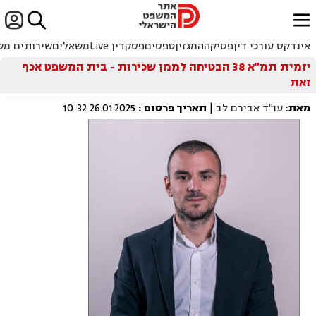


ﱐ
אינדקס עורכי דין
פסיקה
המגזין
טפסים
פסקדין Live
משאלים
שירותים מש
יזמית תמ"א 38 הבטיחה לממן שכירות - בית המשפט אכף
זאת
מאת:
עו"ד אבירם לב
|
תאריך פרסום
:
26.01.2025 10:32