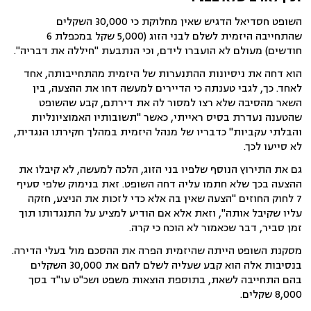
השופט חסדיאל הדגיש שאין מחלוקת כי 30,000 השקלים
שהתחייבה היזמית לשלם לבני הזוג (5,000 שקל במכפלת 6
חודשים) מעולם לא הועברו לידם, וכי הנתבעת "חיללה את דבריה".
הוא דחה את ניסיונות ההתנערות של היזמית מהתחייבותה, אחד
לאחד. כך, לגבי טענתה כי הדיירים למעשה דחו את ההצעה, בין
השאר מהסיבה שלא רצו למסור לה את דירתם, קבע שהשופט
שהטענה נעדרת בסיס ראייתי, כאשר "תשובותיו האמוציונליות
והבלתי עקביות" כדבריו של מנהל היזמית במהלך חקירתו הנגדית,
לא סייעו לכך.
גם את התירוץ הנוסף שלפיו בני הזוג, הלכה למעשה, לא קיבלו את
ההצעה בכך שלא חתמו עליה דחה השופט. זאת בנימוק שלפי סעיף
7 לחוק החוזים "הצעה שאין בה אלא כדי לזכות את הניצע, חזקה
עליו שקיבל אותה", וזאת אלא אם הודיע למציע על התנגדותו תוך
זמן סביר, דבר שכאמור לא הוכח כי קרה.
מסקנת השופט הייתה שהיזמית הפרה את ההסכם מול בעלי הדירה.
בנסיבות אלה הוא קבע שעליה לשלם להם את 30,000 השקלים
בהם התחייבה לשאת, בתוספת הוצאות משפט ושכ"ט עו"ד בסך
8,000 שקלים.