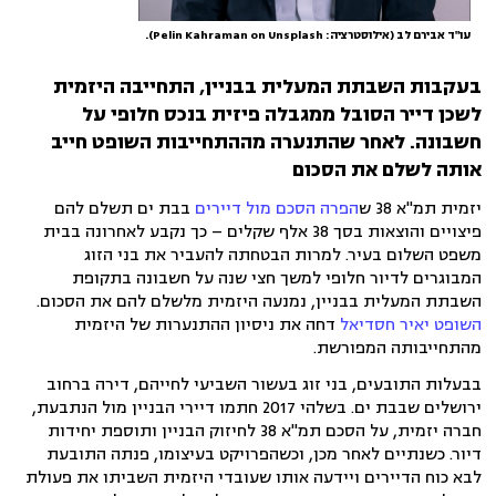
עו"ד אבירם לב (אילוסטרציה: Pelin Kahraman on Unsplash).
בעקבות השבתת המעלית בבניין, התחייבה היזמית
לשכן דייר הסובל ממגבלה פיזית בנכס חלופי על
חשבונה. לאחר שהתנערה מההתחייבות השופט חייב
אותה לשלם את הסכום
יזמית תמ"א 38 ש
הפרה הסכם מול דיירים
בבת ים תשלם להם
פיצויים והוצאות בסך 38 אלף שקלים – כך נקבע לאחרונה בבית
משפט השלום בעיר. למרות הבטחתה להעביר את בני הזוג
המבוגרים לדיור חלופי למשך חצי שנה על חשבונה בתקופת
השבתת המעלית בבניין, נמנעה היזמית מלשלם להם את הסכום.
השופט יאיר חסדיאל
דחה את ניסיון ההתנערות של היזמית
מהתחייבותה המפורשת.
בבעלות התובעים, בני זוג בעשור השביעי לחייהם, דירה ברחוב
ירושלים שבבת ים. בשלהי 2017 חתמו דיירי הבניין מול הנתבעת,
חברה יזמית, על הסכם תמ"א 38 לחיזוק הבניין ותוספת יחידות
דיור. כשנתיים לאחר מכן, וכשהפרויקט בעיצומו, פנתה התובעת
לבא כוח הדיירים ויידעה אותו שעובדי היזמית השביתו את פעולת