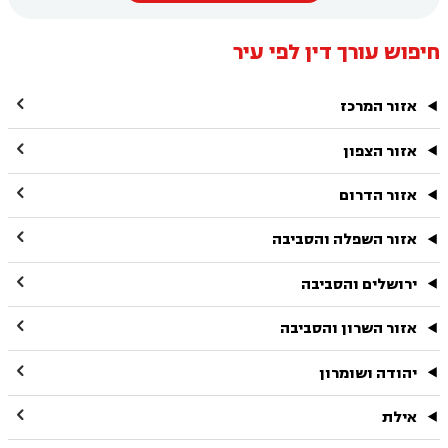
חיפוש עורך דין לפי עיר

אזור המרכז

אזור הצפון

אזור הדרום

אזור השפלה והסביבה

ירושלים והסביבה

אזור השרון והסביבה

יהודה ושומרון

אילת