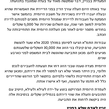
המעלית בבניין, דבר שמקשה מאוד על בעלה שמוגבל בתנועתו.
עוד באותו היום העלה עורך הדין בפני הדיירת את האפשרות שהיא
ובעלה יעברו לדירה בשכירות על חשבון היזמית. בהמשך אישר
המפקח על העבודות לדיירת שמנהל היזמית מסכים לפנותם לדירה
חלופית למשך חצי שנה, עם תשלום שכירות של 5,000 שקלים
בחודש. מספר ימים לאחר מכן העלתה היזמית את התחייבותה על
הכתב.
עבודות התמ"א הגיעו לסיומן במהלך 2020 אלא שעד להגשת
התביעה, טרם קיבלו בני הזוג את 30,000 השקלים שלטענתם
מגיעים להם. מכאן התביעה שהוגשה לבית המשפט לפני כארבע
שנים.
היזמית מצדה טענה שבני הזוג דחו את הצעתה להעבירם לנכס
חלופי, בין היתר מאחר שלא רצו למסור לה את דירתם, ומכאן שהיא
לא הפרה התחייבות כלשהי כלפיהם. בהקשר לכך הודגש שהדיירים
כלל לא חתמו על ההצעה, ואף לא אישרו אותה.
לעמדת היזמית הפרויקט בוצע על-ידה לעילא ולעילא, היטיב עם
התובעים והעלה את שווי דירתם בכמיליון שקלים. בנסיבות אלה
היה ביקשה לדחות את התביעה.
זכין לאדם שלא בפניו