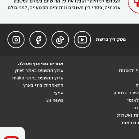
הצטרפו לניוזלטר וקבלו את כל מה שחם בעולם המשפט
עדכונים, פסקי דין חשובים וניתוחים מקצועיים, לפני כולם.




פסק דין ברשת
אתרים בשיתוף פעולה
וף ותאונות
ערוץ המשפט באתר ynet
ערוץ המשפט באתר mako
ה
התאחדות בוני בארץ
שרד הבטחון
עוקץ
לאומי
i24 news
רע
ות ואשרות
 וצוואות