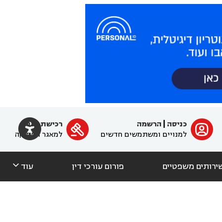

כניסה
|
הרשמה
רכישת מנוי
ﱐ

למנויים ומשתמשים חדשים
למאגר הפסיקה

ירותים משפטיים
פורום עורכי דין
עוד