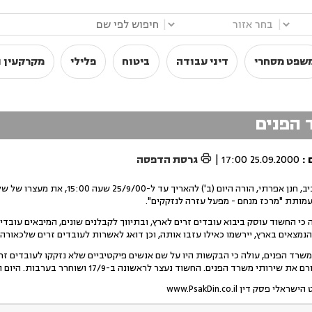
|
|
שפט מסחרי
דיני עבודה
ביטוח
פלילי
מקרקעין ו
 הפנים

:
25.09.2000 17:00
|
גרסת הדפסה
שופט בית משפט השלום בתל-אביב, חנן אפרתי, הורה היום (ב') 
כי החשוד עוסק ביבוא עובדים זרים לארץ, ובתיווך לקבלנים שונים, המיבאים עוב
הנמצאים בארץ, יירשמו כאילו עזבו אותה, וכן דואג לאשרות לעובדים זרים שלכאורה ה
ד הפנים, עולה כי הבקשות היו על שם אנשים פיקטיביים שלא נזקקו לעובדים זרים
משרד הפנים. החשוד נעצר לראשונה ב-17/9 ושוחרר בערבות. היום הוארך מעצרו.
ק דין www.PsakDin.co.il