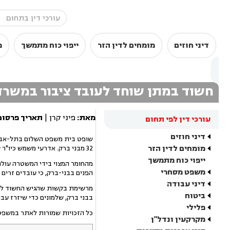
דיני חוזים
מומחים לדין הזר
ייפוי כוח מתמשך
מ
חשוד במתן שוחד לעובד ציבור במשרד
מאת:
פיני קרן |
תאריך פרסום
עורכי דין לפי תחום
דיני חוזים
מומחים לדין הזר
32 מבני ברק. אדרעי משמש כיו"ר עמותת "מרכז מנחם - מפעל עזרה לנזקקים".
ייפוי כוח מתמשך
מהחומר המצוי בידי המשטרה עולה 
משפט מסחרי
הפנים בבני-ברק, כי עובדים זרים 
דיני עבודה
מרשימת בקשות שהגיש החשוד למשר
ביטוח
בבני ברק, שלמונים כדי שיזרז עבורם את שירותי 
פלילי
כל הזכויות שמורות לאתר במשפט הישראלי פס
מקרקעין ונדל"ן