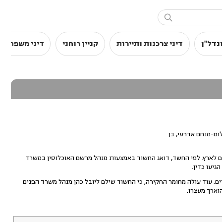

נדל"ן
דיני צרכנות ותיירות
קניין רוחני
דיני משפחה
להאריך עד ל-25/9/00 שעה 15:00, את מעצרו של שלום-מנחם אדרעי, בן
דים לארץ. לפי החשד, דואג החשוד באמצעות מנהל מרשם האוכלוסין במשרד
גיעו כדין.
. עוד עולה מחומר החקירה, כי החשוד שילם ליובל כהן מנהל משרד הפנים