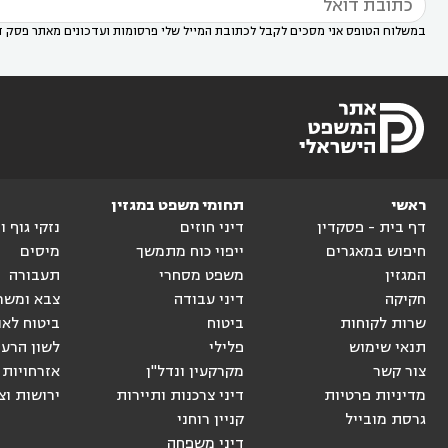
במשלוח הטופס אני מסכים לקבל לכתובת המייל שלי פרסומות ועדכונים מאתר פסק ד
ראשי
תחומי משפט במגזין
דף בית - פסקדין
דיני חוזים
נזקי גוף 
חיפוש במאגרים
ייפוי כוח מתמשך
מיסים
המגזין
משפט מסחרי
תעבורה
חקיקה
דיני עבודה
צבא ומשר
שרות לקוחות
ביטוח
ביטוח לאו
תנאי שימוש
פלילי
לשון הרע
צור קשר
מקרקעין ונדל"ן
אזרחויות 
מדיניות פרטיות
דיני צרכנות ותיירות
ירושות וצ
גרסת מובייל
קניין רוחני
דיני משפחה