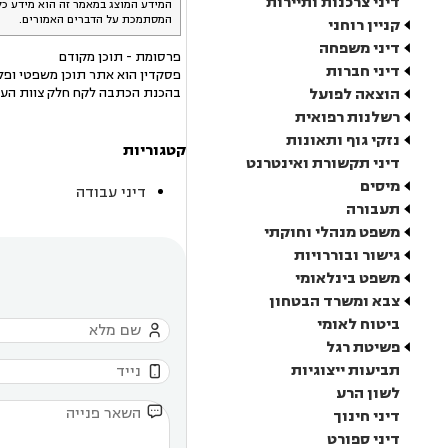
דיני צרכנות ותיירות
המידע המוצג במאמר זה הוא מידע כל
המסתמכת על הדברים האמורים.
קניין רוחני
דיני משפחה
פרסומת - תוכן מקודם
דיני חברות
פסקדין הוא אתר תוכן משפטי ופלט
הוצאה לפועל
בהכנת הכתבה לקח חלק צוות העו
רשלנות רפואית
נזקי גוף ותאונות
קטגוריות
דיני תקשורת ואינטרנט
מיסים
דיני עבודה
תעבורה
משפט מנהלי וחוקתי
גישור ובוררויות
משפט בינלאומי
צבא ומשרד הבטחון
ביטוח לאומי

פשיטת רגל
תביעות ייצוגיות

לשון הרע

דיני חינוך
דיני ספורט