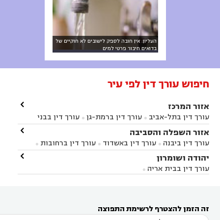
העליון: אין חובה לספק לישובים לא חוקיים של
בדואים חיבור פרטי למים
חיפוש עורך דין לפי עיר

אזור המרכז
עורך דין בתל-אביב
עורך דין ברמת-גן
עורך דין בבני


ברק
עורך דין בפתח תקווה
עורך דין בראשון לציון

אזור השפלה והסביבה



עורך דין ברחובות
עורך דין בנס ציונה
עורך דין


עורך דין ביבנה
עורך דין באשדוד
עורך דין ברחובות



במודיעין
עורך דין בהרצליה
עורך דין בחולון
עורך



עורך דין בראשון לציון
עורך דין במודיעין
עורך דין

יהודה ושומרון


דין בקרית אונו
עורך דין ברמלה
עורך דין בקריית


בבאר יעקב
עורך דין בגדרה
עורך דין בכפר רות



אונו
עורך דין בבת ים
עורך דין בגבעת שמואל
עורך
עורך דין בבית אריה




דין באזור
עורך דין בגן יבנה
עורך דין בעמק חפר



עורך דין במודיעין מכבים רעות
עורך דין במודיעין

רעות
עורך דין בסביון
עורך דין ברמת השרון
עורך



זה הזמן להצטרף לרשימת התפוצה
דין בשוהם
