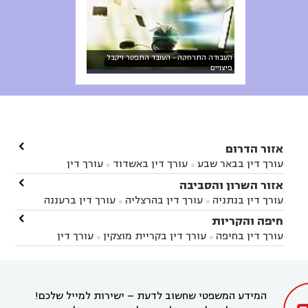
העבודה התרחקה - העובד התפטר ויקבל
פיצויים

אזור הדרום
עורך דין בבאר שבע
עורך דין באשדוד
עורך דין


באשקלון
עורך דין בבאר טוביה
עורך דין בגן יבנה

אזור השרון והסביבה



עורך דין בניר הבנים
עורך דין בערד
עורך דין בקיבוץ


עורך דין בנתניה
עורך דין בהרצליה
עורך דין ברעננה


זיקים
עורך דין בנתיבות
עורך דין בקרית מלאכי



עורך דין בחדרה
עורך דין בכפר סבא
עורך דין בהוד

חיפה והקריות



השרון
עורך דין באבן יהודה
עורך דין בבנימינה



עורך דין בחיפה
עורך דין בקריית מוצקין
עורך דין


עורך דין בחריש
עורך דין בקיסריה
עורך דין בקדימה


בקרית מוצקין
עורך דין בקריית אתא
עורך דין


עורך דין ברמת השרון
עורך דין בתל מונד



בקריית חיים
עורך דין בקרית ביאליק
עורך דין


בחדרה

המידע המשפטי שחשוב לדעת – ישירות למייל שלכם!