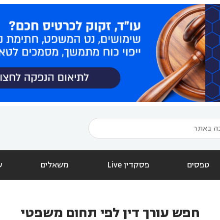
טפסים
פסקדין Live
משאלים
ש
חפש עורך דין לפי תחום משפטי