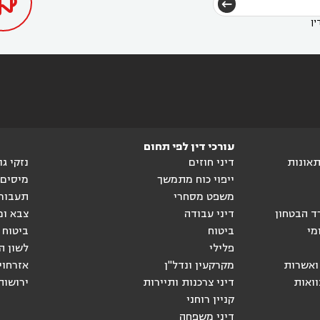

ין
עורכי דין לפי תחום
ותאונות
דיני חוזים
נזקי ג
ייפוי כוח מתמשך
מיסים
משפט מסחרי
תעבור
ד הבטחון
דיני עבודה
צבא ומ
מי
ביטוח
ביטוח 
פלילי
לשון ה
ואשרות
מקרקעין ונדל"ן
אזרחוי
וואות
דיני צרכנות ותיירות
ירושות
קניין רוחני
דיני משפחה