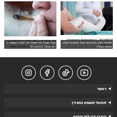
אילוסטרציה: Katarzyna Białasiewicz,
עו"ד עמית זיו, צילום: חיים זיו. אילוסטרציה
המחוזי פסק 300,000 שקל נוספים לנפגע
צעיר שגידל מריחואנה לא יישלח למאסר כי
123rf.com
חיצונית: Peter Ksinan www.123rf.com
תאונת עבודה
הוא מטפל בהתמכרות




ראשי
תחומי משפט במגזין
עורכי דין לפי תחום