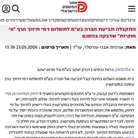


ﱐ
אינדקס עורכי דין
פסיקה
המגזין
טפסים
פסקדין Live
משאלים
שירותים מש
התקבלה תביעת חברה בע"מ לתשלום דמי תיווך חרף "אי
חוקיות" שדבקה בהסכם
מאת:
אורנית אבני-גורטלר, עו"ד |
תאריך פרסום
:
23.05.2006 13:39
א 5912/04
, בראל נכסים בזכרון יעקב בע"מ נגד מרום יעקב
בית משפט השלום בחיפה קבל תביעה של חברה בע"מ לתשלום דמי תיווך בגין
עסקה במקרקעין.
השופטת ג'דעון קבעה, כי ע"פ התנאים הקבועים בסעיף 5
לחוק המתווכים
, ברי
כי תאגיד משפטי אינו יכול להיות בעל רישיון לתיווך. אולם, לסברתה, יש
בעייתיות בהגבלת זכותם של מתווכים במקרקעין בעלי רישיון לתיווך על פי
החוק, מלממש את חופש ההתאגדות שלהם, זכות שהוכרה כזכות יסוד על פי
הפסיקה. ע"פ השופטת, תכליתו של
החוק
הינה להעניק הגנה במתן שירותי
תיווך, לצדדים המתקשרים בעסקת מקרקעין. במקרה הנדון, אין חולק כי
התובעת פעלה באמצעות מתווכים בעלי רישיון כחוק ששימשו כזרועה הארוכה
בביצוע פעולות התיווך. לפיכך, לא ניתן לראותה כפי שפעלה בניגוד לתכלית
החוק
. כמו כן, לא ניתן לראות בהתאגדותם של המתווכים במסגרת תאגיד