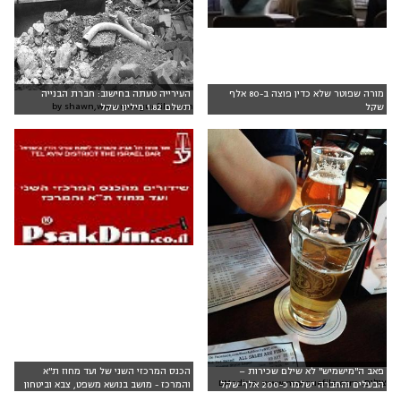
מורה שפוטר שלא כדין פוצה ב-80 אלף
העירייה טעתה בחישוב: חברת הבנייה
by shawn,www.morguefile.com
שקל
תשלם 1.82 מיליון שקל
פאב ה"מישמיש" לא שילם שכירות –
הכנס המרכזי השני של ועד מחוז ת"א
צילום: DMedina, www.morguefile.com
הבעלים והחברה ישלמו כ-200 אלף שקל
והמרכז - מושב בנושא משפט, צבא וביטחון