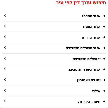
חיפוש עורך דין לפי עיר

אזור המרכז

אזור הצפון

אזור הדרום

אזור השפלה והסביבה

ירושלים והסביבה

אזור השרון והסביבה

יהודה ושומרון

אילת

חיפה והקריות