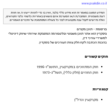
www.psakdin.co.il
המידע המוצג במאמר זה הוא מידע כללי בלבד, ואין בו כדי להוות ייעוץ ו/ או חוות
דעת משפטית. המחבר/ת ו/או המערכת אינם נושאים באחריות כלשהי כלפי הקוראים,
ואלה נדרשים לקבל עצה מקצועית לפני כל פעולה המסתמכת על הדברים האמורים.
פרסומת - תוכן מקודם
פסקדין הוא אתר תוכן משפטי ופלטפורמה המספקת שירותי שיווק דיגיטלי
למשרדי עורכי דין,
בהכנת הכתבה לקח חלק צוות העורכים של פסקדין.
חוקים קשורים
חוק המתווכים במקרקעין, התשנ"ו-1996
חוק החוזים (חלק כללי), תשל"ג-1973
קטגוריות
מקרקעין ונדל"ן