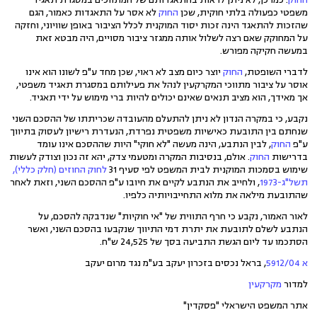
משפטי כפעולה בלתי חוקית, שכן
החוק
לא אסר על התאגדות כאמור, הגם
שהזכות להתאגד הינה זכות יסוד המוקנית לכלל הציבור באופן שוויוני, וחזקה
על המחוקק שאם רצה לשלול אותה ממגזר ציבור מסויים, היה מבטא זאת
במעשה חקיקה מפורש.
לדברי השופטת,
החוק
יוצר כיום מצב לא ראוי, שכן מחד ע"פ לשונו הוא אינו
אוסר על ציבור מתווכי המקרקעין לנהל את פעילותם במסגרת תאגיד משפטי,
אך מאידך, הוא מציב תנאים שאינם יכולים להיות ברי מימוש על ידי תאגיד.
נקבע, כי במקרה הנדון לא ניתן להתעלם מהעובדה שכריתתו של ההסכם השני
שנחתם בין התובעת כאישיות משפטית נפרדת, הנעדרת רישיון לעסוק בתיווך
ע"פ
החוק
, לבין הנתבע, הינה מעשה "לא חוקי" היות שההסכם אינו עומד
בדרישות
החוק
. אולם, בנסיבות המקרה ומטעמי צדק, יהא זה נכון וצודק לעשות
שימוש בסמכות המוקנית לבית המשפט לפי סעיף 31
לחוק החוזים (חלק כללי),
תשל"ג-1973
, ולחייב את הנתבע לקיים את חיובו ע"פ ההסכם השני, וזאת לאחר
שהתובעת מילאה את מלוא התחייבויותיה כלפיו.
לאור האמור, נקבע כי חרף התווית של "אי חוקיות" שנדבקה להסכם, על
הנתבע לשלם לתובעת את יתרת דמי התיווך שנקבעו בהסכם השני, ואשר
הסתכמו עד ליום הגשת התביעה בסך של 24,525 ש"ח.
א 5912/04
, בראל נכסים בזכרון יעקב בע"מ נגד מרום יעקב
למדור
מקרקעין
אתר המשפט הישראלי "פסקדין"