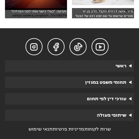
אילוסטרציה: Fabio Balbi, 123rf.com
נדיר: אישה דרוזית תקבל חלק מבית
תביעה: "בעלי כישף אותי לפני הפרידה"
אילוסטרציה: aditya saxena,unsplash
מגורים שרשום על שם סבא רבא של הבעל




ראשי
תחומי משפט במגזין
עורכי דין לפי תחום
שיתופי פעולה
שרות לקוחות
מדיניות פרטיות
תנאי שימוש