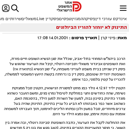


ﱐ
אינדקס עורכי דין
פסיקה
המגזין
טפסים
פסקדין Live
משאלים
שירותים מש
התינוק לא יוחזר להוריו הביולוגים
מאת:
פיני קרן |
תאריך פרסום
:
14.01.2001 17:08
הרכב ביהמ"ש המחוזי בתל-אביב, שכלל את סגן הנשיא השופט חיים פורת,
ואת השופטים אביגדור משאלי וסביונה רוטלוי, קיבל את הערעור שהוגש על
פסק דין שניתן בבית משפט לענייני משפחה, ע"י סגן הנשיא (כתוארה אז)
השופטת יהודית שטופמן, פסק דין בו נדחתה בקשת היועץ המשפטי לממשלה,
להכריז על קטין פלמוני, כבר אימוץ.
הקטין יליד 4.12.97 נולד כפג מחוץ למסגרת הנישואין, הקטין סבל ממצוקת
נשימה, שהה כחודשים וחצי במחלקת לטיפול נמרץ פגים, ומשם הועבר כשהוא
מוגדר כתינוק בסיכון גבוה, למעון של השרות למען הילד, בהסכמת האם,
כשהאב אשר כפר באבהותו לא הביע כל עניין בתינוק. התינוק שהיה בעל
צרכים מיוחדים, סבל במעון ולכן נפתחו הליכים לאימוצו, תוך העברתו למשפחה
אומנת עם כוונת אימוץ, שם נמצא הילד עד היום.
את ההחלטה לקבל את הערעור, כתבה השופטת סביונה רוטלוי, ובה אמרה בין
השאר, כי חוסר התעניינות ההורים בתינוק, (האב פגש את בנו רק 5 חודשים