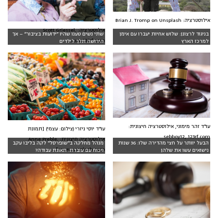
אילוסטרציה: Brian J. Tromp on Unsplash
אילוסטרציה: Scott Griessel,
בניגוד לרצונן: שלוש אחיות יעברו עם אימן
שתי נשים טענו שהיו ״ידועות בציבור״ – אך
www.123rf.com
למרכז הארץ
הירושה תלך לילדים
עו"ד זהר מימוני, אילוסטרציה חיצונית:
עו"ד יוסי ניזרי (צילום: עצמי) [תמונת
sebboy12, 123rf.com
אילוסטרציה חיצונית: Anne Preble,
הבעל יוותר על חצי מהדירה שלו: 36 שנות
מנהל מחלקה ב"שופרסל" לקה בליבו עקב
www.unsplash.com]
נישואים עשו את שלהן
ויכוח עם עובדת: תאונת עבודה?