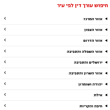
חיפוש עורך דין לפי עיר

אזור המרכז

אזור הצפון

אזור הדרום

אזור השפלה והסביבה

ירושלים והסביבה

אזור השרון והסביבה

יהודה ושומרון

אילת

חיפה והקריות