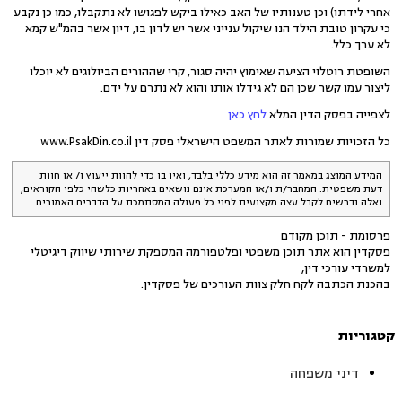
אחרי לידתו) וכן טענותיו של האב כאילו ביקש לפגושו לא נתקבלו, כמו כן נקבע
כי עקרון טובת הילד הנו שיקול ענייני אשר יש לדון בו, דיון אשר בהמ"ש קמא
לא ערך כלל.
השופטת רוטלוי הציעה שאימוץ יהיה סגור, קרי שההורים הביולוגים לא יוכלו
ליצור עמו קשר שכן הם לא גידלו אותו והוא לא נתרם על ידם.
לצפייה בפסק הדין המלא
לחץ כאן
כל הזכויות שמורות לאתר המשפט הישראלי פסק דין www.PsakDin.co.il
המידע המוצג במאמר זה הוא מידע כללי בלבד, ואין בו כדי להוות ייעוץ ו/ או חוות
דעת משפטית. המחבר/ת ו/או המערכת אינם נושאים באחריות כלשהי כלפי הקוראים,
ואלה נדרשים לקבל עצה מקצועית לפני כל פעולה המסתמכת על הדברים האמורים.
פרסומת - תוכן מקודם
פסקדין הוא אתר תוכן משפטי ופלטפורמה המספקת שירותי שיווק דיגיטלי
למשרדי עורכי דין,
בהכנת הכתבה לקח חלק צוות העורכים של פסקדין.
קטגוריות
דיני משפחה