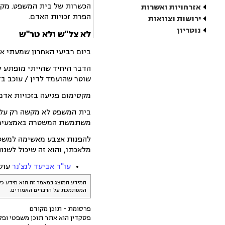
הכשרות של בית המשפט. מקסי
אזרחויות ואשרות
הפרת זכויות האדם.
ירושות וצוואות
נוטריון
לא צל"ש ולא טר"ש
ביום רביעי האחרון שמעתי א
הדבר היחיד שהייתי מופתע לג
שוטר שהועמד לדין / עוכב בד
מקסימום פגיעה בזכויות אדם, 
בית המשפט לא מקשה רק על ק
משתמשת המשטרה באמצעים שא
להפנות אצבע מאשימה למשטרה
מלאכתו, והוא זה שיכול לשנו
עו"ד אביעד לנצ'נר
עוס
המידע המוצג במאמר זה הוא מידע כל
המסתמכת על הדברים האמורים.
פרסומת - תוכן מקודם
פסקדין הוא אתר תוכן משפטי ופלט