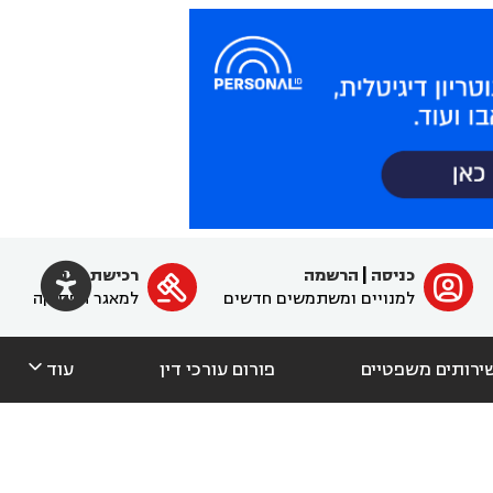

כניסה
|
הרשמה
רכישת מנוי
ﱐ

למנויים ומשתמשים חדשים
למאגר הפסיקה

ירותים משפטיים
פורום עורכי דין
עוד