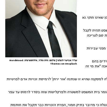
שאינו חוקי. נא
שפט תהיה לקבל
ת סם לצריכה
מפני עבירות
ידים בהם
עו"ד אביעד לנצ'נר | צילום: חיה גולד, אילוסטרציה: NordWood
Themes on Unsplash
כה "את מי זה
למסקנה שהיא זו שנתנה 'אור ירוק' לרמיסת זכויות אדם לפרטיות
, אומר בית המשפט למשטרה ולפרקליטות שזה בסדר לרמוס עד עפר
לה כי מדובר בתיק חמור, הפרת הזכויות כבר תקבל את חותמת