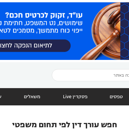
טפסים
פסקדין Live
משאלים
ש
חפש עורך דין לפי תחום משפטי