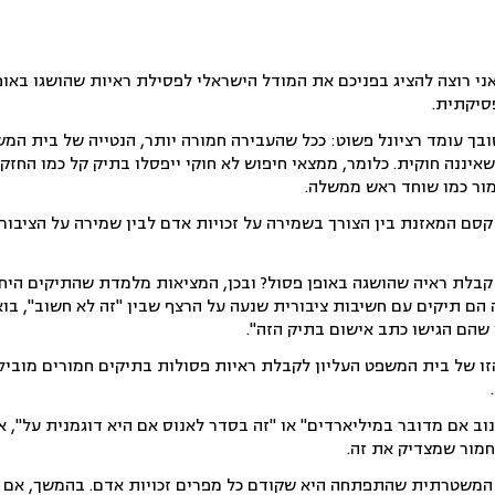
י רוצה להציג בפניכם את המודל הישראלי לפסילת ראיות שהושגו באופן 
סיקתית.
בך עומד רציונל פשוט: ככל שהעבירה חמורה יותר, הנטייה של בית המ
שאיננה חוקית. כלומר, ממצאי חיפוש לא חוקי ייפסלו בתיק קל כמו החזק
ור כמו שוחד ראש ממשלה.
סם המאזנת בין הצורך בשמירה על זכויות אדם לבין שמירה על הציבור 
קבלת ראיה שהושגה באופן פסול? ובכן, המציאות מלמדת שהתיקים היח
ם תיקים עם חשיבות ציבורית שנעה על הרצף שבין "זה לא חשוב", בוא
ן שהם הגישו כתב אישום בתיק הזה".
 של בית המשפט העליון לקבלת ראיות פסולות בתיקים חמורים מובילה 
גנוב אם מדובר במיליארדים" או "זה בסדר לאנוס אם היא דוגמנית על"
חמור שמצדיק את זה.
המשטרתית שהתפתחה היא שקודם כל מפרים זכויות אדם. בהמשך, אם נג