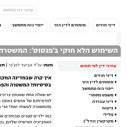
דיני חוזים
מומחים לדין הזר
ייפוי כוח מתמשך
מ
השימוש הלא חוקי ב'פגסוס': המשטרה
מאת:
עו"ד אביעד לנצ'נר
|
תאר
עורכי דין לפי תחום
דיני חוזים
איך קרה שבמדינה המקדש
מומחים לדין הזר
בסיסיות?
המשטרה והפרק
ייפוי כוח מתמשך
יש שאלה אחת שאנחנו צריכים
משפט מסחרי
לפרטיותם של אנשים באופן ב
דיני עבודה
מהמשטרה לעשות זאת? אני רו
ביטוח
פלילי
כמו ילדים קטנים שבוחנים א
מקרקעין ונדל"ן
האמביציה האישית שלהם, גם