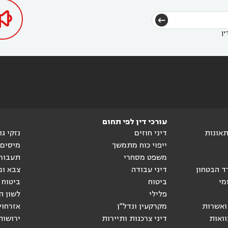

ין
עורכי דין לפי תחום
ותאונות
דיני חוזים
נזקי ג
ייפוי כוח מתמשך
מיסים
משפט מסחרי
תעבור
ד הבטחון
דיני עבודה
צבא ומ
מי
ביטוח
ביטוח 
פלילי
לשון ה
ואשרות
מקרקעין ונדל"ן
אזרחוי
וואות
דיני צרכנות ותיירות
ירושות