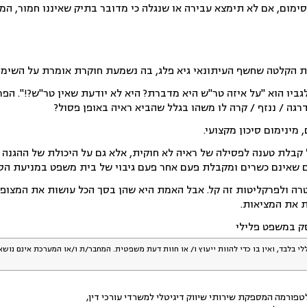
מום, אם לא תימצא עבירה או שנגלה כי מדובר בתיק שאיננו חמור, המ
ת הקלטה שחשף העיתונאי גיא פלג, בה נשמעת חוקרת אומרת על השימוש 
ביו הוא "על איזה טר"ש היא מדברת? היא לא יודעת שאין טר"ש?!". הפר
רגה / ננזף / קרה לו משהו בגלל שהביא ראיה באופן פסול?
מינימום סיכון מקצועי.
בלת טענה לפסילה של ראיה לא חוקית, אלא גם על היכולת של ההגנה 
ינם כשרים ומקבלת פעם אחר פעם גיבוי של בית משפט במניעת הסר
 ולפרקליטות זה קל. אבל האמת היא שהן בסך הכל עושות את המצופה
ת את המציאות.
ק במשפט פלילי
לי בלבד, ואין בו כדי להוות ייעוץ ו/ או חוות דעת משפטית. המחבר/ת ו/או המערכת אינם נוש
פורמה המספקת שירותי שיווק דיגיטלי למשרדי עורכי דין,