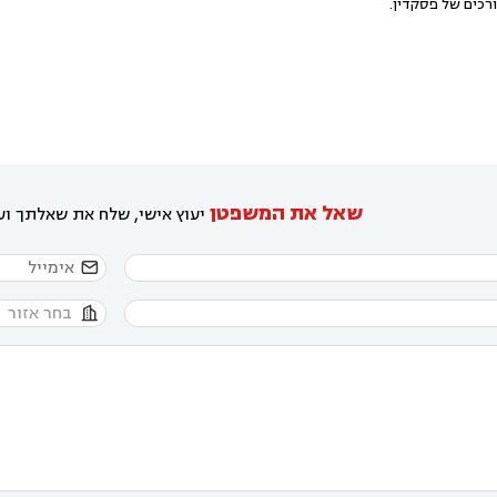
רכים של פסקדין.
שאל את המשפטן
יעוץ אישי, שלח את שאלתך ועו

