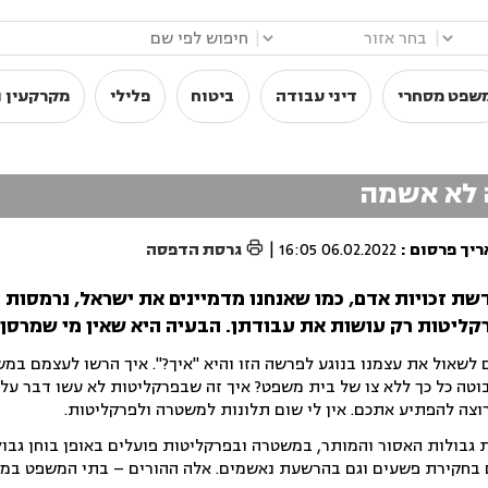
|
|
שפט מסחרי
דיני עבודה
ביטוח
פלילי
מקרקעין ו
 לא אשמה

יך פרסום
:
06.02.2022 16:05
|
גרסת הדפסה
ת זכויות אדם, כמו שאנחנו מדמיינים את ישראל, נרמסות ז
ליטות רק עושות את עבודתן. הבעיה היא שאין מי שמרסן 
 לשאול את עצמנו בנוגע לפרשה הזו והיא "איך?". איך הרשו לעצמם במ
וטה כל כך ללא צו של בית משפט? איך זה שבפרקליטות לא עשו דבר על 
צה להפתיע אתכם. אין לי שום תלונות למשטרה ולפרקליטות.
ת גבולות האסור והמותר, במשטרה ובפרקליטות פועלים באופן בוחן גבו
 בחקירת פשעים וגם בהרשעת נאשמים. אלה ההורים – בתי המשפט במק