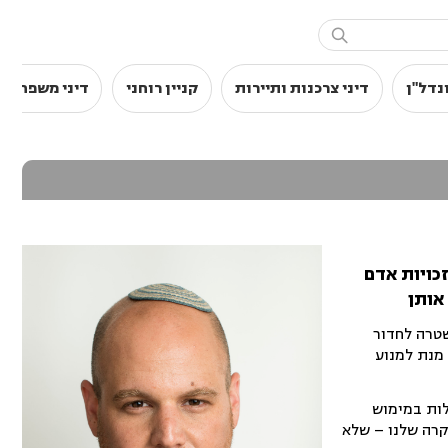

נדל"ן
דיני צרכנות ותיירות
קניין רוחני
דיני משפחה
כויות אדם
אותן
שטרה לחדור
מנת למנוע
לות במימוש
רה שלנו – שלא