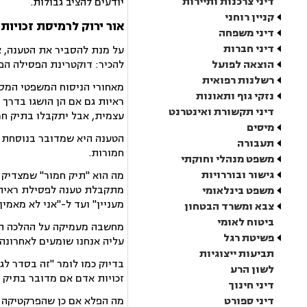
דיני צרכנות ותיירות
יודעים להציב גבולות.
קניין רוחני
אור ירוק לרמיסת זכויות
דיני משפחה
דיני חברות
על מנת להסביר את הטענה, אנ
הוצאה לפועל
להכיר: דוקטרינת הפסילה הפ
רשלנות רפואית
מאחורי הניסוח המשפטי המסו
נזקי גוף ותאונות
ראיות גם אם הן הושגו בדרך 
דיני תקשורת ואינטרנט
עצמית, אבל יתקבלו בתיק חמ
מיסים
הטענה היא שמדובר בנוסחת ק
תעבורה
חמורות.
משפט מנהלי וחוקתי
גישור ובוררויות
מה הוא "תיק חמור" שמצדיק 
מתקבלת טענה לפסילת ראיה ה
משפט בינלאומי
מעניין" ועד ל-"אני לא מאמי
צבא ומשרד הבטחון
ביטוח לאומי
מחשבה מעמיקה על ההלכה הזו
פשיטת רגל
עליה אנחנו שומעים לאחרונה.
תביעות ייצוגיות
בדיוק כמו לומר "זה בסדר ל
לשון הרע
זכויות אדם אם מדובר בתיק 
דיני חינוך
דיני ספורט
מה הפלא אם כן שהפרקטיקה 