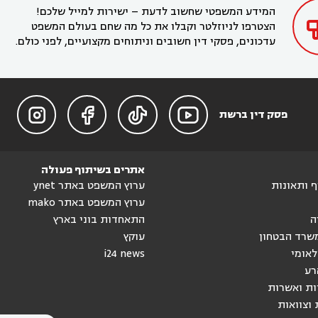
המידע המשפטי שחשוב לדעת – ישירות למייל שלכם!
הצטרפו לניוזלטר וקבלו את כל מה שחם בעולם המשפט
עדכונים, פסקי דין חשובים וניתוחים מקצועיים, לפני כולם.




פסק דין ברשת
אתרים בשיתוף פעולה
וף ותאונות
ערוץ המשפט באתר ynet
ערוץ המשפט באתר mako
ה
התאחדות בוני בארץ
שרד הבטחון
עוקץ
לאומי
i24 news
רע
ות ואשרות
 וצוואות