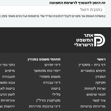
זה הזמן להצטרף לרשימת התפוצה
דין בשוהם

במשלוח הטופס אני מסכים לקבל לכתובת המייל שלי פרסומות ועדכונים מאתר פסק ד
ראשי
תחומי משפט במגזין
דף בית - פסקדין
דיני חוזים
נזקי גוף 
חיפוש במאגרים
ייפוי כוח מתמשך
מיסים
המגזין
משפט מסחרי
תעבורה
חקיקה
דיני עבודה
צבא ומשר
שרות לקוחות
ביטוח
ביטוח לאו
תנאי שימוש
פלילי
לשון הרע
צור קשר
מקרקעין ונדל"ן
אזרחויות 
מדיניות פרטיות
דיני צרכנות ותיירות
ירושות וצ