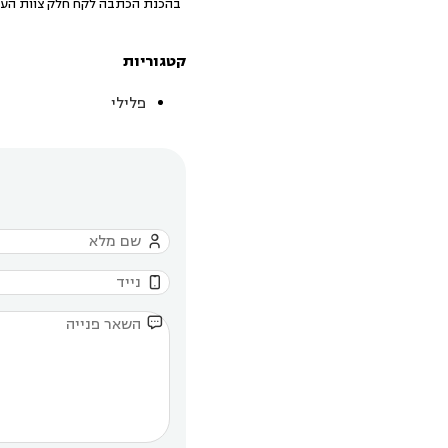
בהכנת הכתבה לקח חלק צוות העו
קטגוריות
פלילי


