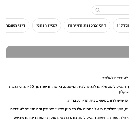

נדל"ן
דיני צרכנות ותיירות
קניין רוחני
דיני משפחה
 לעובדים לאלתר.
יתרת הכספים שלגביהם קיימת מחלוקת, תופקד בינתיים בנאמנות, ואם טוענים העובדים, כי נפלה טעות בחישוב הכסף המגיע להם, עליהם להגיש לבית המשפט, בקשה חדשה תוך 90 יום. אי הגשת
קלון.
ו שיש לדון בנושא בבית הדין לעבודה.
ואין מחלוקת כי על כספים אלו חל חוק פיצויי פיטורין והם מגיעים לעובדים.
 חלה טעות בחישוב המגיע להם. כונס הנכסים טוען כי העובדים הם שביצעו