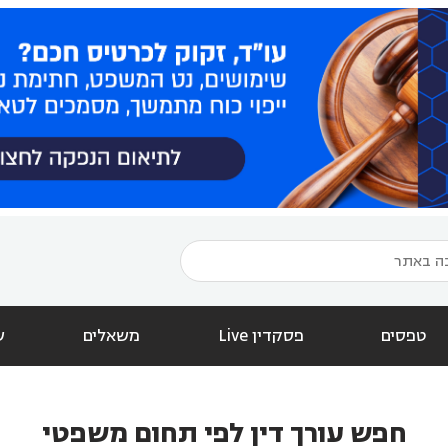
טפסים
פסקדין Live
משאלים
ש
חפש עורך דין לפי תחום משפטי