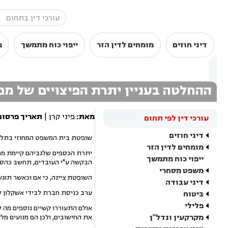
דיני חוזים
מומחים לדין הזר
ייפוי כוח מתמשך
מ
ההחלטה בעניין יתרת הפיצויים של מפו
מאת:
פיני קרן |
תאריך פרסום
עורכי דין לפי תחום
דיני חוזים
שופטת בית המשפט המחוזי בתל-אב
מומחים לדין הזר
ייפוי כוח מתמשך
הבקשה ע"י העובדים, תחשב כהסתל
משפט מסחרי
השופטת ציינה, כי אם וכאשר תוג
דיני עבודה
ערב כניסת חברת לבידי אשקלון להל
ביטוח
פלילי
אולם התעוררו קשיים נוספים מה ל
מקרקעין ונדל"ן
את החישובים, ולכן הם מנועים מל