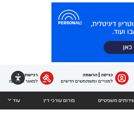

כניסה
|
הרשמה
רכישת מנוי
ﱐ

למנויים ומשתמשים חדשים
למאגר הפסיקה

ירותים משפטיים
פורום עורכי דין
עוד