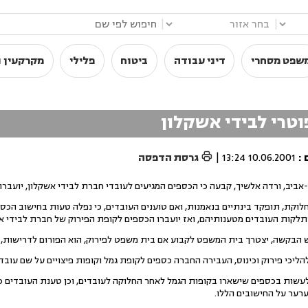
|
|
שפט מסחרי
דיני עבודה
ביטוח
פלילי
מקרקעין ו
טרי לבידי אשקלון

:
10.06.2001 13:24
|
גרסת הדפסה
יב, ורדה אלשיך, קבעה כי הכספים המגיעים לעובדי חברת לבידי אשקלון, יועברו
קות העובדים מטענותיהם, ואז יועברו הכספים לקופת הפירוק של חברת לבידי אש
ש הבקשה, יצטרך בית המשפט לקבוע אם בית משפט לפירוק, הוא הפורום לדרישות, א
יכי פירוק וכינוס, העבירה החברה כספים לקופת גמל וקופות פיצויים על שם עובדיה, 
עשות בכספים שישארו בקופות הגמל לאחר החלוקה לעובדים, וכן טענת העובדים כי
ערער על החישובים הללו.