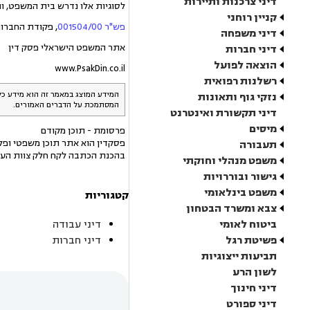
דיני צרכנות ותיירות
לסוגיות אלו נדרש בית המשפט, 
קניין רוחני
פש"ר 001504/00
, פקודת החברות
דיני משפחה
אתר המשפט הישראלי פסק דין
דיני חברות
הוצאה לפועל
www.PsakDin.co.il
רשלנות רפואית
המידע המוצג במאמר זה הוא מידע כל
נזקי גוף ותאונות
המסתמכת על הדברים האמורים.
דיני תקשורת ואינטרנט
מיסים
פרסומת - תוכן מקודם
פסקדין הוא אתר תוכן משפטי ופלט
תעבורה
בהכנת הכתבה לקח חלק צוות העו
משפט מנהלי וחוקתי
גישור ובוררויות
משפט בינלאומי
קטגוריות
צבא ומשרד הבטחון
ביטוח לאומי
דיני עבודה
פשיטת רגל
דיני חברות
תביעות ייצוגיות
לשון הרע
דיני חינוך
דיני ספורט