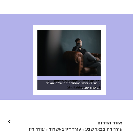
עו"ד רונן לפיד [אילוסטרציה חיצונית: Nik
עיכוב לא סביר בטיפול בנכה צה"ל: משרד
Shuliahin on Unsplash]
הביטחון יפצה

אזור הדרום
עורך דין בבאר שבע
עורך דין באשדוד
עורך דין

