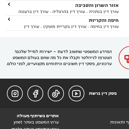
באשקלון
עורך דין בבאר טוביה
עורך דין בגן יבנה

אזור השרון והסביבה



עורך דין בניר הבנים
עורך דין בערד
עורך דין בקיבוץ


עורך דין בנתניה
עורך דין בהרצליה
עורך דין ברעננה


זיקים
עורך דין בנתיבות
עורך דין בקרית מלאכי



עורך דין בחדרה
עורך דין בכפר סבא
עורך דין בהוד

חיפה והקריות



השרון
עורך דין באבן יהודה
עורך דין בבנימינה



עורך דין בחיפה
עורך דין בקריית מוצקין
עורך דין


עורך דין בחריש
עורך דין בקיסריה
עורך דין בקדימה


בקרית מוצקין
עורך דין בקריית אתא
עורך דין


עורך דין ברמת השרון
עורך דין בתל מונד



בקריית חיים
עורך דין בקרית ביאליק
עורך דין


בחדרה

המידע המשפטי שחשוב לדעת – ישירות למייל שלכם!
הצטרפו לניוזלטר וקבלו את כל מה שחם בעולם המשפט
עדכונים, פסקי דין חשובים וניתוחים מקצועיים, לפני כולם.




פסק דין ברשת
אתרים בשיתוף פעולה
וף ותאונות
ערוץ המשפט באתר ynet