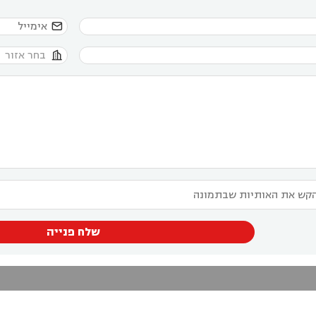


שלח פנייה