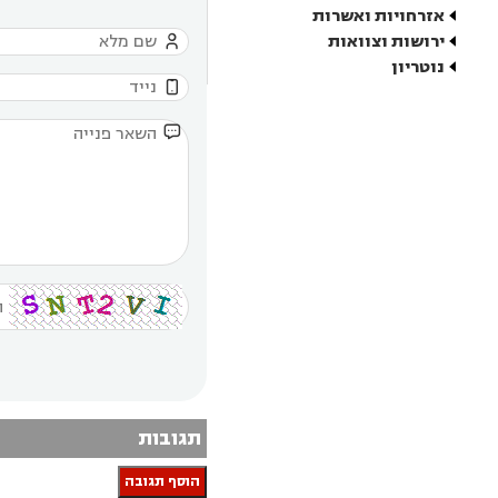
אזרחויות ואשרות
ירושות וצוואות

נוטריון


תגובות
הוסף תגובה