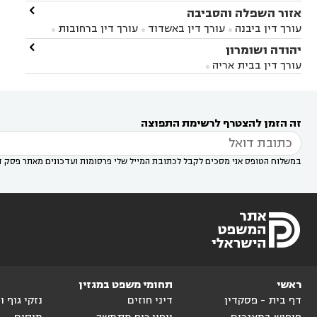
ברק
עורך דין בפתח תקווה
עורך דין בראשון לציון

אזור השפלה והסביבה



עורך דין ברחובות
עורך דין בנס ציונה
עורך דין


עורך דין ביבנה
עורך דין באשדוד
עורך דין ברחובות



במודיעין
עורך דין בהרצליה
עורך דין בחולון
עורך



עורך דין בראשון לציון
עורך דין במודיעין
עורך דין

יהודה ושומרון


דין בקרית אונו
עורך דין ברמלה
עורך דין בקריית


בבאר יעקב
עורך דין בגדרה
עורך דין בכפר רות



אונו
עורך דין בבת ים
עורך דין בגבעת שמואל
עורך
עורך דין בבית אריה




דין באזור
עורך דין בגן יבנה
עורך דין בעמק חפר



עורך דין במודיעין מכבים רעות
עורך דין במודיעין

רעות
עורך דין בסביון
עורך דין ברמת השרון
עורך



זה הזמן להצטרף לרשימת התפוצה
דין בשוהם

במשלוח הטופס אני מסכים לקבל לכתובת המייל שלי פרסומות ועדכונים מאתר פסק ד
ראשי
תחומי משפט במגזין
דף בית - פסקדין
דיני חוזים
נזקי גוף 