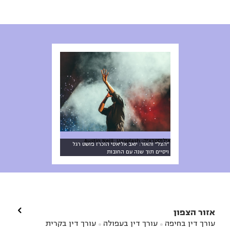
אילוסטרציה: Austin Neill, Unsplash
״הצל״ והאור: יואב אליאסי הוכרז פושט רגל
ויסיים תוך שנה עם החובות

אזור הצפון
עורך דין בחיפה
עורך דין בעפולה
עורך דין בקרית

