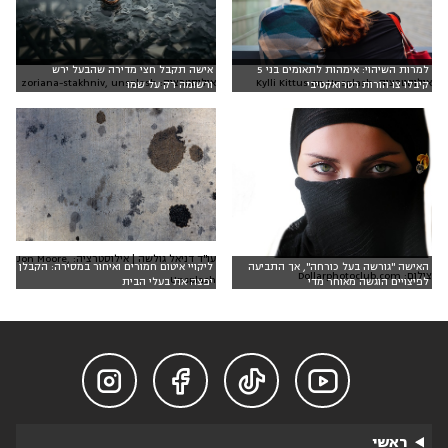
למרות השיהוי: אימהות לתאומים בני 5
אישה תקבל חצי מדירה שהבעל ירש
אילוסטרציה: zoriana-stakhniv, unsplash
אילוסטרציה: Kylli Kittus on Unsplash
קיבלו צו הורות רטרואקטיבי
ורשומה רק על שמו
עו"ד דניאל גולשה | אילוסטרציה: Jon Moore,
האישה "גורשה בעל כורחה", אך התביעה
ליקויי איטום חמורים ואיחור במסירה: הקבלן
צילום: Dollarphotoclub.com
Unsplash
לפיצויים הוגשה מאוחר מדי
יפצה את בעלי הבית




ראשי