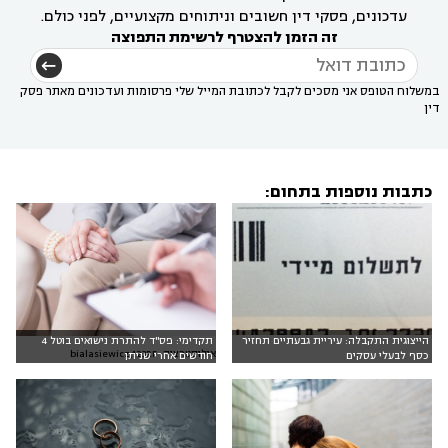
עדכונים, פסקי דין חשובים וניתוחים מקצועיים, לפני כולם.
זה הזמן להצטרף לרשימת התפוצה
במשלוח הטופס אני מסכים לקבל לכתובת המייל שלי פרסומות ועדכונים מאתר פסק
דין
כתבות נוספות בתחום:
הייצוגית התקבלה: עיריית גבעתיים תחזיר
תקדימי: פס"ד להתרת נישואים בוטל 4
אילוסטרציה: bialasiewicz,123RF
כסף לבעלי עסקים
חודשים אחרי שניתן