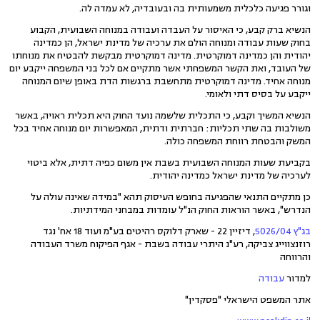
וגורר פגיעה כלכלית משמעותית בה ובעובדיה, לא עמדה לה.
הנשיא ברק קבע, כי האיסור על העבדה ועבודה במנוחה השבועית, הקבוע
בחוק שעות עבודה ומנוחה הולם את ערכיה של מדינת ישראל, הן כמדינה
יהודית והן כמדינה דמוקרטית. מדינה דמוקרטית מבקשת להבטיח את מנוחתו
של העובד, ואת הקשר המשפחתי אשר מתקיים אם לכל בני המשפחה ייקבע יום
מנוחה אחיד. מדינה דמוקרטית מתחשבת ברגשות הדת באופן שיום המנוחה
ייקבע על בסיס דתי ולאומי.
הנשיא המשיך וקבע, כי התכלית שלשמה נועד החוק היא תכלית ראויה, באשר
משולבות בה שתי תכליות: חברתית ודתית, המאפשרות יום מנוחה אחיד בכל
המשק והבטחת רווחת המשפחה כולה.
בקביעת שעות המנוחה השבועית בשבת אין משום כפיה דתית, אלא ביטוי
לערכיה של מדינת ישראל כמדינה יהודית.
כן מתקיים התנאי שהפגיעה בחופש העיסוק תהא "במידה שאינה עולה על
הנדרש", באשר הוראות החוק הנ"ל עומדות במבחני המידתיות.
בג"ץ 5026/04
, דיזיין 22 - שארק דלוקס רהיטים בע"מ ועוד 18 אח' נגד
רוזנצווייג צביקה, רע"נ היתרי עבודה בשבת - אגף הפיקוח משרד העבודה
והרווחה
למדור
עבודה
אתר המשפט הישראלי "פסקדין"