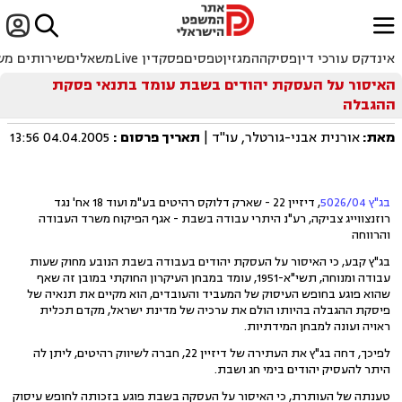


ﱐ
אינדקס עורכי דין
פסיקה
המגזין
טפסים
פסקדין Live
משאלים
שירותים מש
האיסור על העסקת יהודים בשבת עומד בתנאי פסקת
ההגבלה
מאת:
אורנית אבני-גורטלר, עו"ד |
תאריך פרסום
:
04.04.2005 13:56
בג"ץ 5026/04
, דיזיין 22 - שארק דלוקס רהיטים בע"מ ועוד 18 אח' נגד
רוזנצווייג צביקה, רע"נ היתרי עבודה בשבת - אגף הפיקוח משרד העבודה
והרווחה
בג"ץ קבע, כי האיסור על העסקת יהודים בעבודה בשבת הנובע מחוק שעות
עבודה ומנוחה, תשי"א-1951, עומד במבחן העיקרון החוקתי במובן זה שאף
שהוא פוגע בחופש העיסוק של המעביד והעובדים, הוא מקיים את תנאיה של
פיסקת ההגבלה בהיותו הולם את ערכיה של מדינת ישראל, מקדם תכלית
ראויה ועונה למבחן המידתיות.
לפיכך, דחה בג"ץ את העתירה של דיזיין 22, חברה לשיווק רהיטים, ליתן לה
היתר להעסיק יהודים בימי חג ושבת.
טענתה של העותרת, כי האיסור על העסקה בשבת פוגע בזכותה לחופש עיסוק