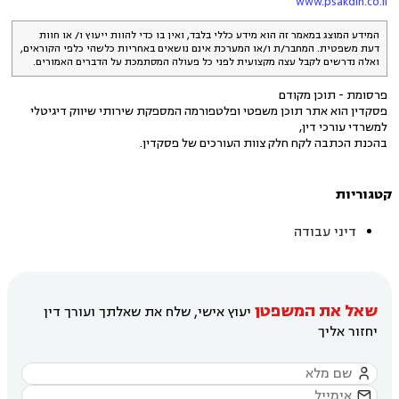
www.psakdin.co.il
המידע המוצג במאמר זה הוא מידע כללי בלבד, ואין בו כדי להוות ייעוץ ו/ או חוות
דעת משפטית. המחבר/ת ו/או המערכת אינם נושאים באחריות כלשהי כלפי הקוראים,
ואלה נדרשים לקבל עצה מקצועית לפני כל פעולה המסתמכת על הדברים האמורים.
פרסומת - תוכן מקודם
פסקדין הוא אתר תוכן משפטי ופלטפורמה המספקת שירותי שיווק דיגיטלי
למשרדי עורכי דין,
בהכנת הכתבה לקח חלק צוות העורכים של פסקדין.
קטגוריות
דיני עבודה
שאל את המשפטן
יעוץ אישי, שלח את שאלתך ועורך דין
יחזור אליך

