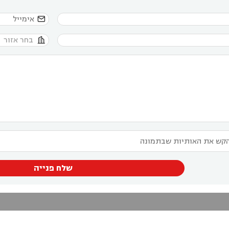


שלח פנייה