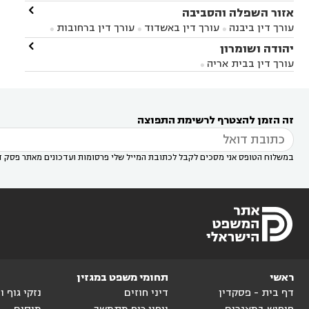
ברק
עורך דין בפתח תקווה
עורך דין בראשון לציון

אזור השפלה והסביבה



עורך דין ברחובות
עורך דין בנס ציונה
עורך דין


עורך דין ביבנה
עורך דין באשדוד
עורך דין ברחובות



במודיעין
עורך דין בהרצליה
עורך דין בחולון
עורך



עורך דין בראשון לציון
עורך דין במודיעין
עורך דין

יהודה ושומרון


דין בקרית אונו
עורך דין ברמלה
עורך דין בקריית


בבאר יעקב
עורך דין בגדרה
עורך דין בכפר רות



אונו
עורך דין בבת ים
עורך דין בגבעת שמואל
עורך
עורך דין בבית אריה




דין באזור
עורך דין בגן יבנה
עורך דין בעמק חפר



עורך דין במודיעין מכבים רעות
עורך דין במודיעין

רעות
עורך דין בסביון
עורך דין ברמת השרון
עורך



זה הזמן להצטרף לרשימת התפוצה
דין בשוהם

במשלוח הטופס אני מסכים לקבל לכתובת המייל שלי פרסומות ועדכונים מאתר פסק ד
ראשי
תחומי משפט במגזין
דף בית - פסקדין
דיני חוזים
נזקי גוף 