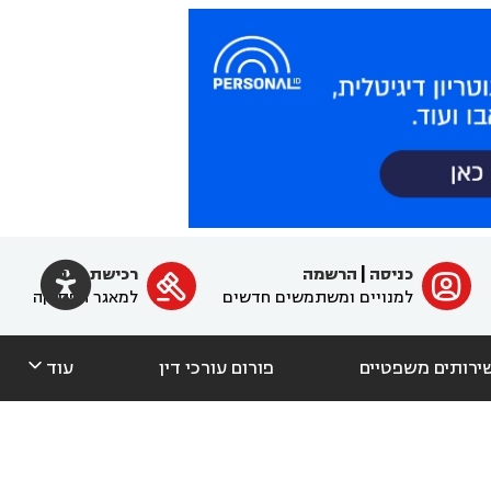

כניסה
|
הרשמה
רכישת מנוי
ﱐ

למנויים ומשתמשים חדשים
למאגר הפסיקה

ירותים משפטיים
פורום עורכי דין
עוד