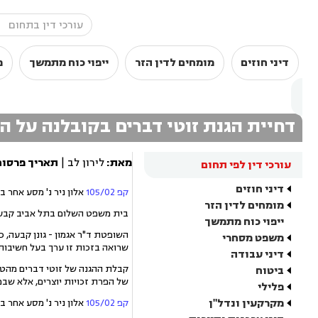
דיני חוזים
מומחים לדין הזר
ייפוי כוח מתמשך
מ
דחיית הגנת זוטי דברים בקובלנה על ה
מאת:
לירון לב |
תאריך פרסום
עורכי דין לפי תחום
דיני חוזים
קפ 105/02
אלון ניר נ' מסע אחר ב
מומחים לדין הזר
בית משפט השלום בתל אביב קבע כי
ייפוי כוח מתמשך
משפט מסחרי
שרואה בזכות זו ערך בעל חשיבות 
דיני עבודה
קבלת ההגנה של זוטי דברים מהטע
ביטוח
של הפרת זכויות יוצרים, אלא שבמ
פלילי
מקרקעין ונדל"ן
קפ 105/02
אלון ניר נ' מסע אחר ב