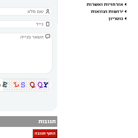
אזרחויות ואשרות
ירושות וצוואות

נוטריון


תגובות
הוסף תגובה