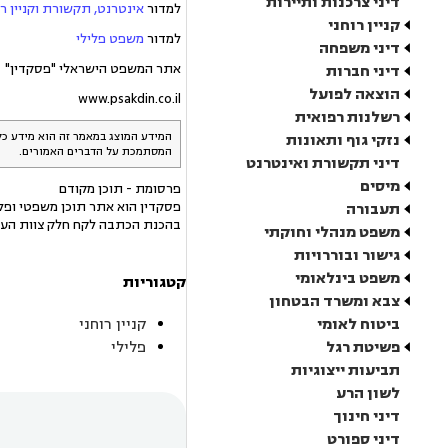
דיני צרכנות ותיירות
למדור
אינטרנט, תקשורת וקניין רו
קניין רוחני
למדור
משפט פלילי
דיני משפחה
אתר המשפט הישראלי "פסקדין"
דיני חברות
הוצאה לפועל
www.psakdin.co.il
רשלנות רפואית
המידע המוצג במאמר זה הוא מידע כל
נזקי גוף ותאונות
המסתמכת על הדברים האמורים.
דיני תקשורת ואינטרנט
מיסים
פרסומת - תוכן מקודם
פסקדין הוא אתר תוכן משפטי ופלט
תעבורה
בהכנת הכתבה לקח חלק צוות העו
משפט מנהלי וחוקתי
גישור ובוררויות
משפט בינלאומי
קטגוריות
צבא ומשרד הבטחון
ביטוח לאומי
קניין רוחני
פשיטת רגל
פלילי
תביעות ייצוגיות
לשון הרע
דיני חינוך
דיני ספורט