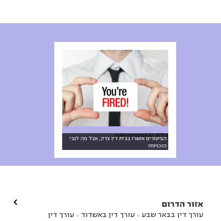
צילום: Dollarphotoclub
הפיטורים אושרו בבית דין צדק, אבל מה לגבי
הזכויות?

אזור הדרום
עורך דין בבאר שבע
עורך דין באשדוד
עורך דין

