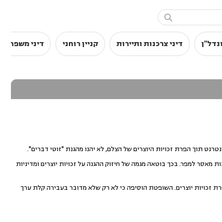

נדל"ן
דיני צרכנות ותיירות
קניין רוחני
דיני משפחה
רנט תוך הפרת זכויות היוצרים של הצלם, לא יהנו מהגנת "זוטי דברים".
ד"ר אגמון - גונן קבעה, כי המחוקק החמיר באחריות הפלילית המוטלת בגין הפרת זכויות יוצרים, בקובעו 3 שנות מאסר למפר. בכך בוטאה מגמה של חיזוק ההגנה על זכויות יוצרים ומדיניות
ת זכויות יוצרים. השופטת הוסיפה כי לא רק שלא מדובר בעבירה קלת ערך