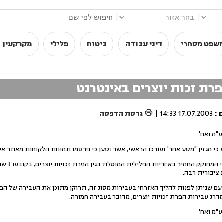
|
|
שפט מסחרי
דיני עבודה
ביטוח
פלילי
מקרקעין ו
פרת זכות יוצרים באינטרנט

:
17.07.2003 14:33
|
גרסת הדפסה
ע"מ ואח'
 מגזין "מסע אחר" ועורכו הראשי, אשר נטען כי פרסמו תמונות הלקוחות מאתר אינט
השופטת 
ציבורית רבה.
ם שניתן לפנות להליך האזרחי בעבירות מסוג זה, תרוקן מתוכן את העבירה של הפר
דרג עבירות הפרת זכויות יוצרים, מדובר בעבירה חמורה.
ע"מ ואח'