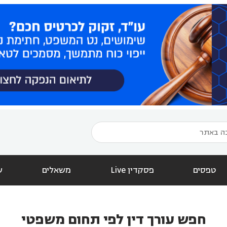
טפסים
פסקדין Live
משאלים
ש
חפש עורך דין לפי תחום משפטי