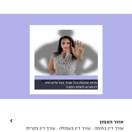
אילוסטרציה: alpha spirit, www.123rf.com
מכות וצעקות בכל שבת: בעל אלים חויב
להתגרש ולשלם כתובה

אזור הצפון
עורך דין בחיפה
עורך דין בעפולה
עורך דין בקרית

