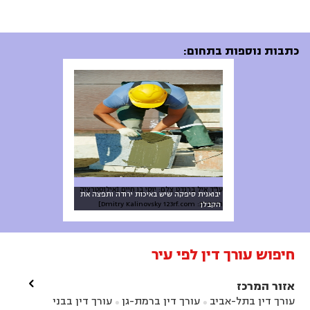
כתבות נוספות בתחום:
עו"ד איל ברנדט צלם: יוסי בן חיים [אילוסטרציה
יבואנית סיפקה שיש באיכות ירודה ותפצה את
חיצונית: Dmitry Kalinovsky 123rf.com]
הקבלן
חיפוש עורך דין לפי עיר

אזור המרכז
עורך דין בתל-אביב
עורך דין ברמת-גן
עורך דין בבני

