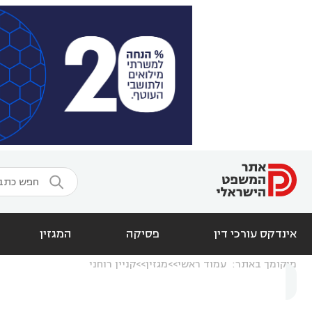

אינדקס עורכי דין
פסיקה
המגזין
מיקומך באתר:
עמוד ראשי
מגזין
קניין רוחני