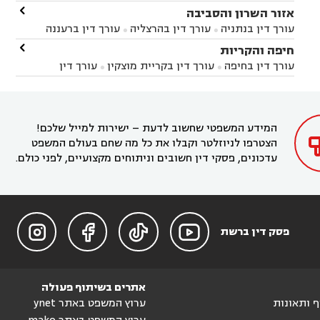
באשקלון
עורך דין בבאר טוביה
עורך דין בגן יבנה

אזור השרון והסביבה



עורך דין בניר הבנים
עורך דין בערד
עורך דין בקיבוץ


עורך דין בנתניה
עורך דין בהרצליה
עורך דין ברעננה


זיקים
עורך דין בנתיבות
עורך דין בקרית מלאכי



עורך דין בחדרה
עורך דין בכפר סבא
עורך דין בהוד

חיפה והקריות



השרון
עורך דין באבן יהודה
עורך דין בבנימינה



עורך דין בחיפה
עורך דין בקריית מוצקין
עורך דין


עורך דין בחריש
עורך דין בקיסריה
עורך דין בקדימה


בקרית מוצקין
עורך דין בקריית אתא
עורך דין


עורך דין ברמת השרון
עורך דין בתל מונד



בקריית חיים
עורך דין בקרית ביאליק
עורך דין


בחדרה

המידע המשפטי שחשוב לדעת – ישירות למייל שלכם!
הצטרפו לניוזלטר וקבלו את כל מה שחם בעולם המשפט
עדכונים, פסקי דין חשובים וניתוחים מקצועיים, לפני כולם.




פסק דין ברשת
אתרים בשיתוף פעולה
וף ותאונות
ערוץ המשפט באתר ynet