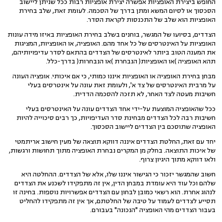
החופש ביצירת האופציות אפשרה יצירת אופציות רבות ככל שניתן ליישוב
הסכסוך או לסיום המשא ומתן בדרך של הסכמה. לעומת זאת, שלב בחירת
האופציות הוא שלב של התכנסות לקראת הסדר.
הצדדים, בסיועו של המגשר, בוחנים בשלב בחירת האופציות באיזו מידה עונות
האופציות על האינטרסים של כל אחד מהם. האופציה, או האופציות, המציגות
את המענה הטוב ביותר לאינטרסים של הצדדים בהתאם לסדר עדיפויותיהם,
תהא האופציה )או האופציות( הנבחרת )או הנבחרות( בדרך-כלל.
מבחן בחירת האופציה או האופציות איננו כמותי, כי אם איכותי. אופציה העונה
על מרבית האינטרסים של צד א', ולעומת זאת עונה על אינטרסים בעלי
חשיבות מעטה לצד האחר, לא תזכה להסכמה הדדית.
ככל שהאופציה המוצעת על-ידי אחד הצדדים עונה על האינטרסים בעלי
חשיבות רבה לכל הצדדים מבחינת סדר העדיפויות, כך רבים סיכוייה להיות
האופציה שתוסכם בין הצדדים ליישוב הסכסוך.
יחד עם זאת, החלטת הצדדים איננה דווקא תוצאה של מעין חישוב אריתמטי
של איכות התוצאה. בחלק מן המקרים נבחרת האופציה מתוך תחושות ורגשות,
ולאו דווקא מתוך היגיון צרוף.
חשוב שהמגשר יזכור כי הגישור איננו שלו, אלא של הצדדים. ההחלטה היא
שלהם וכל עוד היא עומדת במבחן הדין, אין זה מתפקידו לשכנע את הצדדים
לנהוג אחרת. הוא רשאי כמובן לבחון עם הצדדים אפשרויות נוספות. בחינה זו
תסייע לצדדים לעמוד על טיבה של החלטתם, אך אין זה מתפקידו להחליט
בעבור הצדדים מהי האופציה "הנכונה" בעבורם.