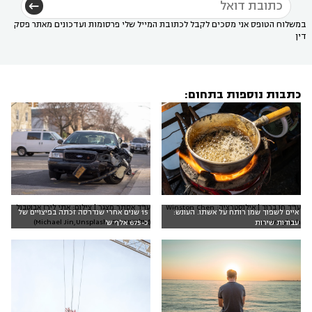
במשלוח הטופס אני מסכים לקבל לכתובת המייל שלי פרסומות ועדכונים מאתר פסק
דין
כתבות נוספות בתחום:
עו"ד אסתר מצגר | צילום: אתי לירז אבוטבול
עו"ד חן ברוך | אילוסטרציה: Winston Chen
איים לשפוך שמן רותח על אשתו. העונש:
15 שנים אחרי שנדרסה זכתה בפיצויים של
(אילוסטרציה: Michael Jin,Unsplash)
on Unsplash
עבודות שירות
כ-675 אלף ש'