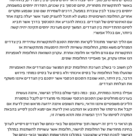
באשר להתקשרות מסחרית, סיום סכסוך בין שכנים, הסדרת יחסים במשפחה,
יחסים בין עובד לבין עובדת במפעל, דרכים לשמירת שם טוב שנפגע ומקרים
אחרים, החלופה השיפוטית כמעט לא תוכל להעניק סעד אשר יעלה בקנה אחד
עם האינטרסים של הצדדים. בכוחה להכריע את הסכסוך בדרך אשר תביא
לסיום ההתדיינות בין הצדדים. המשך קיום מערכת יחסים תקינה יהיה קשה
ביותר, אם בכלל אפשרי.
אם הליך הגישור מתנהל לקראת חתימת הסכם להתקשרות עתידית בין צדדים
המנהלים משא ומתן, החלופות עשויות להיות הימנעות מהתקשרות או
התקשרות עם גורם חלופי או חלופה אחרת. עקרון השוואת החלופות לאופציות
הנו אותו עקרון, אך מאפייני החלופות שונים.
לכן חשוב כי בשלב הערכת החלופות יבחן המגשר עם הצדדים את האופציות
שהועלו מול החלופות על בסיס איכותי ולא בסיס על בסיס כמותי. פירוש
הדבר, בין היתר, הוא שגובה הסכום הכספי אשר יוסכם בין הצדדים איננו משקף
את הצלחת הצדדים.
אפילו בחינה כמותית, כגון: כמה כסף שולם בהליך הגישור, איננה נעשית
בערכים מוחלטים שכן הסכום הכספי שצופה מי מהצדדים לקבל במסגרת
הליכים משפטיים איננו וודאי; גישת השופט איננה ידועה מראש ואין לדעת אם
יקבל את גרסתו של התובע או הנתבע ואין לדעת אם ימצא לנכון לסייע בהבאת
המקרה לסיומו על דרך הפשרה ומה תהא פשרה זו;
מן הראוי כי דיון זה ייעשה תוך שיתופם של באי-כוחם של הצדדים ויסייע לערוך
בחינה מחודשת של החלופות לגישור, חלופות אשר עשויות להשתנות במהלך
הגישור לנוכח המידע שהצטבר במהלכו והתרשמות המגשר ובאי-כוחם של