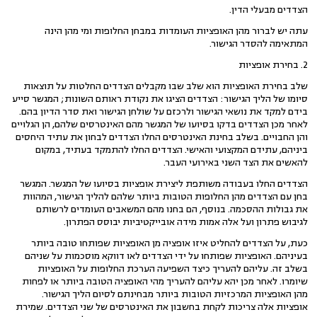
הצדדים מבעלי הדין.
עתה יש לברור מהן האופציות העומדות במבחן החלופות ומי מהן הינה
המתאימה להסדר הגישור.
2. בחירת אופציות
שלב בחירת האופציות הוא שלב שבו מקבלים הצדדים החלטות על תוצאות
סיומו של הליך הגישור: הצדדים הציגו את נקודת ראותם השונות; המגשר סייע
בידם למקד את נושאי הגישור ולרכזם על שולחן הגישור ואת סדר הדיון בהם.
לאחר מכן הצדדים בדקו בסיועו של המגשר מהם האינטרסים שלהם, הן הגלויים
והן החבויים. בשלב בחינת האינטרסים החלו הצדדים לבחון את עתיד היחסים
ביניהם, עתידם המקצועי והאישי. הצדדים החלו להתמקד בעתיד, במקום
להאשים את הצד השני באירועי העבר.
הצדדים החלו בעבודה משותפת ליצירת אופציות בסיועו של המגשר. המגשר
בחן עם הצדדים מהן החלופות הטובות ביותר שלהם להליך הגישור, המהוות
את גבולות ההסכמה. בנוסף, הם בחנו מהם המשאבים העומדים לרשותם
לגיבוש פתרון ועל אלה אמות מידה אובייקטיביות יבוסס הפתרון.
כעת, על הצדדים להחליט איזו אופציה מן האופציות שפותחו טובה ביותר
בעיניהם. האופציות שפותחו על ידי הצדדים לאו דווקא מוסכמות על שניהם
בשלב זה. עליהם להעריך כיצד השפיעה הערכת החלופות על האופציות
שיומרו. לאחר מכן יהא עליהם להעריך מהי האופציה הטובה ביותר או לפחות
מהן האופציות המרכזיות הטובות ביותר מבחינתם לסיום הליך הגישור.
אופציות אלה צריכות לקחת בחשבון את האינטרסים של שני הצדדים. שמירת