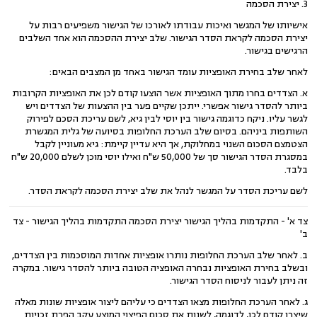
3. יצירת הסכמה
אישיותו של המגשר ואיכות עבודתו לאורכו של הגישור משפיעים רבות על
יצירת הסכמה לקראת הסדר הגישור. שלב יצירת ההסכמה הוא אחד השלבים
הרגישים בגישור.
לאחר שלב בחירת האופציות עומד הגישור באחד מן המצבים הבאים:
א. הצדדים בחרו מתוך האופציות אשר הוצעו קודם לכן את האופציות הקרובות
ביותר להסדר גישור אפשרי. ייתכן שקיים פער בין ההצעות של הצדדים ויש
לגשר עליו. ניקח כדוגמה גישור בין יוסי לבין גיא, לשם עריכת הסכם לפירוק
השותפות ביניהם. בסיום שלב הערכת החלופות בסיועה של גלית המגשרת
הצטמצם הסכום השנוי במחלוקת, אך היא עדיין קיימת: גיא מעוניין לקבל
במסגרת הסדר הגישור סך של 50,000 ש"ח ואילו יוסי מוכן לשלם 20,000 ש"ח
בלבד.
לשם עריכת הסדר על המגשר לנהל את שלב יצירת הסכמה לקראת הסדר.
צד א' - התקדמות בהליך הגישור יצירת הסכמה התקדמות בהליך הגישור - צד
ב'
ב. לאחר שלב הערכת החלופות נותרו אופציות אחדות המוסכמות בין הצדדים,
ובשלב בחירת האופציות נבחרה האופציה הטובה ביותר להסדר גישור. במקרה
זה ניתן לעבור לניסוח הסדר הגישור.
ג. לאחר הערכת החלופות מצאו הצדדים כי עליהם ליצור אופציות שונות מאלה
שיצרו קודם לכן, לדוגמה, לשנות את סכום הפיצוי המוצע עקב הפרת זכויות