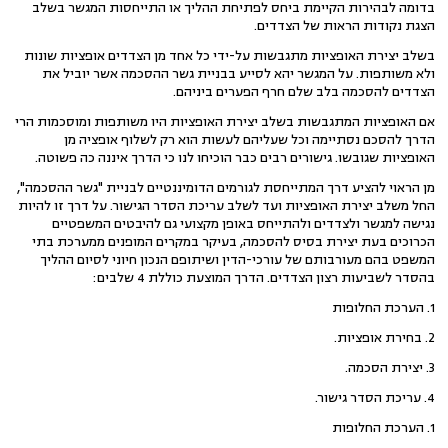
בדומה לבהירות הקיימת ביחס לפתיחת ההליך או התייחסות המגשר בשלב
הצגת נקודות הראות של הצדדים.
בשלב יצירת האופציות מתגבשות על-ידי כל אחד מן הצדדים אופציות שונות
ולא משותפות. על המגשר יהא לסייע בבניית גשר ההסכמה אשר יוביל את
הצדדים להסכמה בלב שלם חרף הפערים ביניהם.
אם האופציות המתגבשות בשלב יצירת האופציות היו משותפות ומוסכמות הרי
הדרך להסכם נסתיימה וכל שעליהם לעשות הוא רק לשלוף אופציה מן
האופציות שגובשו. גישורים רבים כבר הוכיחו לנו כי הדרך איננה כה פשוטה.
מן הראוי להציע דרך המתייחסת לגורמים הדומיננטיים לבניית "גשר ההסכמה",
החל משלב יצירת האופציות ועד לשלב עריכת הסדר הגישור. על דרך זו להיות
נגישה למגשר ולצדדים ולהתייחס באופן מקצועי גם להיבטים המשפטיים
הכרוכים בעת יצירת בסיס להסכמה, בעיקר במקרים המופנים ממערכת בתי
המשפט בהם מעורבותם של עורכי-הדין ושיתופם הנכון חיוני לסיום ההליך
בהסדר לשביעות רצון הצדדים. הדרך המוצעת כוללת 4 שלבים:
1. הערכת החלופות
2. בחירת אופציות.
3. יצירת הסכמה.
4. עריכת הסדר גישור.
1. הערכת החלופות