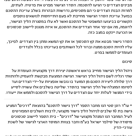
מבינים הצדדים כי הגיעו להסכמה. הסדר הגישור מפרט את פרטיה. לעתים,
למרות הבנת הצדדים כי הם מסכימים, נדרשות הבהרות בשלב עריכת ההסכם
בפועל. עריכת הסדר הגישור מחייבת לא פעם התייחסות לנושאים נוספים
הקשורים בביצועו המשפטי של ההסכם ואשר לא עלו במסגרת הליך הגישור,
לדוגמה, מה אם יפר אחד הצדדים את ההסכם, או איזה מנגנון ליישוב סכסוכים
או הכרעה יינקט במצב כזה.
הסדר גישור מבטא את קץ הסכסוך או את קץ המשא ומתן בין הצדדים. לפיכך,
עליו להיות הסכם ממצה וברור לכל השותפים בעריכתו בכלל ולצדדים
העומדים לממשו בפרט.
סיכום
ניהול הליך הגישור מחייב בראש וראשונה יצירת דרך מקצועית העומדת על
שתי רגליה לשם ניהול הליך הגישור. הגישה המוצעת מבקשת להעמיק ולהתוות
דרך סלולה ליצירת הסכם מן המועד בו גובשו אופציות על-ידי הצדדים ועד
לסיומו המוצלח של הליך הגישור בהסדר. שליטה בשלבים אלו עשויה לסייע
בידי המגשר לעלות יחד עם הצדדים על דרך הגישור להסכם ולממש את ייעודו.
* עו"ד רונן סטי הנו מחבר הספר "דרך גישור להסכם" בהוצאת "דרכים" המציע
גישה בת 10 שלבים לניהול הליך גישור מקצועי, לרבות השלבים המפורטים
לעיל. המחבר הנו המנהל מקצועי של "דרכים" - בית הספר ליישוב סכסוכים
מיסודה של סילפר ישראל בע"מ וחבר בצוות המוסד הארצי לגישור של לשכת
עורכי-הדין.