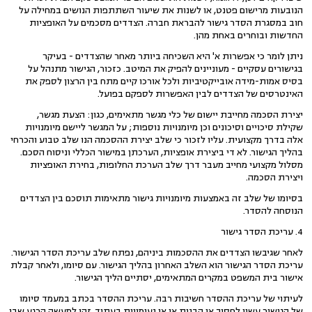
הנובעות מרישום פטנט, או לשנות את שיעור השתתפות הנושים במחילה על
חוב במסגרת הסדר גישור להבראת חברה. הצדדים מסכמים על האופציות
החדשות ובוחרים באחת מהן.
ניתן לומר כי אפשרות א' היא השכיחה ביותר מאחר שהצדדים - בעיקר
בגישורים עסקיים - מעוניינים להפיק את המיטב. כזכור, הגישור מתנהל על
בסיס אמות-מידה אובייקטיביות ולכל אורכו קיים מתח בין הרצון לספק את
האינטרסים של הצדדים לבין האפשרות לספקם בפועל.
יצירת הסכמה מחייבת יישום של כלי מגשר מתאימים, כגון: הצעת מגשר,
שקילת סיכויים וסיכונים וכן מיומנויות נוספות; על המגשר ליישם מיומנויות
אלה בדרך מקצועית. עליו לזכור כי שלב יצירת ההסכמה הנו שלב טבוע והכרחי
בהליך הגישור. לא די ביצירת אופציות, הערכתן במישור הכללי וניסוח הסכם.
מסלול מקצועי מחייב מעבר דרך שלב הערכת החלופות, בחירת האופציות
ויצירת הסכמה.
בסיומו של שלב זה באמצעות מיומנויות גישור מתאימות תוסכם בין הצדדים
הנוסחה להסדר.
4. עריכת הסדר גישור
לאחר שגיבשו הצדדים את ההסכמות ביניהם, נפתח שלב עריכת הסדר הגישור.
עריכת הסדר הגישור הוא השלב האחרון בהליך הגישור. עם סיומו, ולאחר קבלת
אישור בית המשפט במקרים המתאימים, יסתיים הליך הגישור.
לעיתוי של עריכת ההסדר חשיבות רבה. עריכת ההסדר בכתב במעמד סיומו
של הגישור עשוי לחסוך אי הבנות או אי נעימויות בעתיד. זהו למעשה הרגע שבו