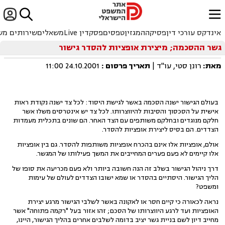


ﱐ
אינדקס עורכי דין
פסיקה
המגזין
טפסים
פסקדין Live
משאלים
שירותים מש
גשר ההסכמה; מיצירת אופציות להסדר גישור
מאת:
רונן סטי, עו"ד |
תאריך פרסום
:
24.10.2001 11:00
בעולם הגישור ישנה הסכמה באשר לגישת היסוד: לכל צד ישנה נקודת ראות
אישית על הסכסוך והסיבות להיווצרותו. לכל צד יש אינטרסים משלו אשר
חלקם מנוגדים ובחלקם משותפים עם הצד האחר. הם שונים בתכלית מעמדות
הצדדים. הם בסיס ליצירת אופציות להסדר.
אולם, אופציות אלו אינם בהכרח אופציות משותפות להסדר. גם בין אופציות
אלו קיימים לא פעם פערים המחייבים את המשך פעילותו של המגשר.
דרך ניהול הגישור בשלב זה הנה חשובה ביותר ולא פעם מכריעה את סופו של
הליך הגישור. היסתיים בהסדר או שמא ישובו הצדדים לעולם של עימות
ומשפט?
נראה לכאורה כי קיים חסר או לאקונה באשר לשלבי הגישור מרגע יצירת
האופציות ועד לרגע היווצרותו של הסכם; זהו אזור בעל "רקמה פתוחה" אשר
מחייב דיון לשם בניית גשר יציב בדומה לשלבים אחרים בהליך הגישור, היינו,