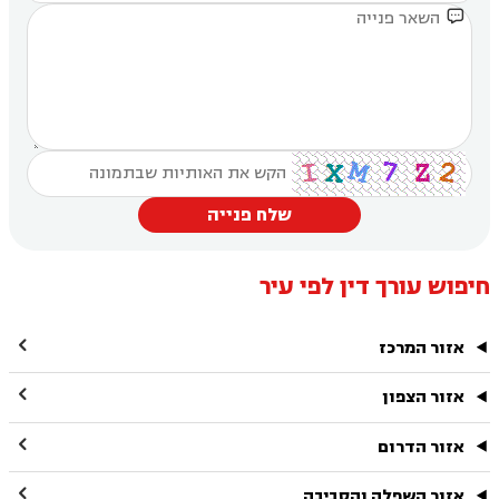

שלח פנייה
חיפוש עורך דין לפי עיר

אזור המרכז

אזור הצפון

אזור הדרום

אזור השפלה והסביבה