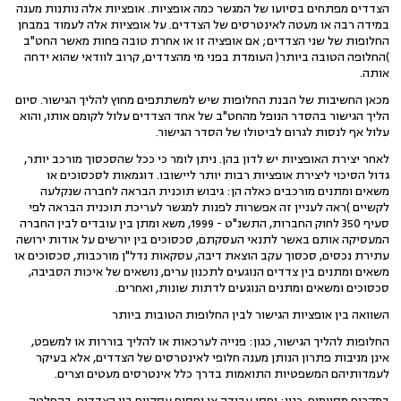
הצדדים מפתחים בסיועו של המגשר כמה אופציות. אופציות אלה נותנות מענה
במידה רבה או מעטה לאינטרסים של הצדדים. על אופציות אלה לעמוד במבחן
החלופות של שני הצדדים; אם אופציה זו או אחרת טובה פחות מאשר החט"ב
)החלופה הטובה ביותר( העומדת בפני מי מהצדדים, קרוב לוודאי שהוא ידחה
אותה.
מכאן החשיבות של הבנת החלופות שיש למשתתפים מחוץ להליך הגישור. סיום
הליך הגישור בהסדר הנופל מהחט"ב של אחד הצדדים עלול לקומם אותו, והוא
עלול אף לנסות לגרום לביטולו של הסדר הגישור.
לאחר יצירת האופציות יש לדון בהן. ניתן לומר כי ככל שהסכסוך מורכב יותר,
גדול הסיכוי ליצירת אופציות רבות יותר ליישובו. דוגמאות לסכסוכים או
משאים ומתנים מורכבים כאלה הן: גיבוש תוכנית הבראה לחברה שנקלעה
לקשיים )ראה לעניין זה אפשרות לפנות למגשר לעריכת תוכנית הבראה לפי
סעיף 350 לחוק החברות, התשנ"ט - 1999, משא ומתן בין עובדים לבין החברה
המעסיקה אותם באשר לתנאי העסקתם, סכסוכים בין יורשים על אודות ירושה
עתירת נכסים, סכסוך עקב הוצאת דיבה, עסקאות נדל"ן מורכבות, סכסוכים או
משאים ומתנים בין צדדים הנוגעים לתכנון ערים, נושאים של איכות הסביבה,
סכסוכים ומשאים ומתנים הנוגעים לדתות שונות, ואחרים.
השוואה בין אופציות הגישור לבין החלופות הטובות ביותר
החלופות להליך הגישור, כגון: פנייה לערכאות או להליך בוררות או למשפט,
אינן מניבות פתרון הנותן מענה חלופי לאינטרסים של הצדדים, אלא בעיקר
לעמדותיהם המשפטיות התואמות בדרך כלל אינטרסים מעטים וצרים.
במקרים מסוימים, כגון: יחסי עבודה או יחסים עסקיים בין הצדדים, בהחלטה