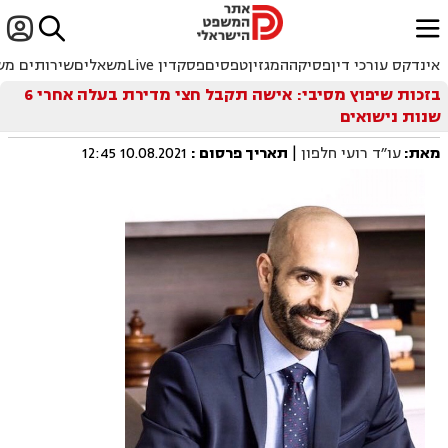


ﱐ
אינדקס עורכי דין
פסיקה
המגזין
טפסים
פסקדין Live
משאלים
שירותים מש
בזכות שיפוץ מסיבי: אישה תקבל חצי מדירת בעלה אחרי 6
שנות נישואים
מאת:
עו״ד רועי חלפון
|
תאריך פרסום
:
10.08.2021 12:45