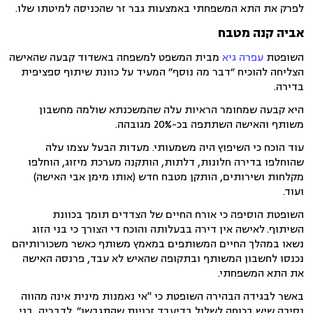
לפרק את התא המשפחתי
באמצעות גבר זר שהכניסה למיטתו שלו.
אביה קנה מטבח
השופטת
עפרה גיא
מבית המשפט למשפחה באשדוד קבעה שהאישה
הצליחה להוכיח ״דבר מה נוסף״ המעיד על כוונת שיתוף ספציפית
בדירה.
היא קבעה שמחומר הראיות עלה שהמשכנתא שולמה מחשבון
משותף והאישה השתתפה בכ-20% מגובהה.
עוד הוכח כי השיפוץ היה משמעותי. מעדות הבעל עצמו עלה
שהוחלפו בדירה חלונות, דלתות, הותקנה מערכת מיזוג, הוחלפו
מקלחות ושירותים, הותקן מטבח חדש (אותו מימן אבי האישה)
ועוד.
השופטת הוסיפה כי אורח החיים של הצדדים תומך בכוונת
השיתוף.
לאישה אין דירה בבעלותה והוכח די הצורך כי בני הזוג
נשאו במהלך החיים המשותפים במאמץ משותף כאשר משכורותיהם
נכנסו לחשבון המשותף ובתקופה שהאיש לא עבד, פרנסה האישה
את התא המשפחתי.
באשר לבגידה הבהירה השופטת כי "אי נאמנות מינית אינה מהווה
נסיבה שיש בכוחה לשלול בדיעבד זכויות שהתגבשו״. לדבריה,
בני