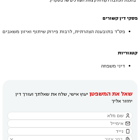
בהכנת הכתבה לקח חלק צוות העורכים של פסקדין.
פסקי דין קשורים
פס"ד בתובענה הצהרתית, לרבות פירוק שיתוף ואיזון משאבים
קטגוריות
דיני משפחה
שאל את המשפטן
יעוץ אישי, שלח את שאלתך ועורך דין
יחזור אליך



