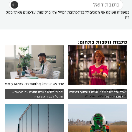
במשלוח הטופס אני מסכים לקבל לכתובת המייל שלי פרסומות ועדכונים מאתר פסק
דין
כתבות נוספות בתחום:
עו"ד גיא יקותיאל (אילוסטרציה: Vitaly Gariev
אילוסטרציה: Koke Mayayo
on Unsplash).
"שלי שלי ושלך שלי": טענה לשיתוף בנכסים
יזמית תמ"א ביטלה הסכם עם רוכשת -
(TheVisualKiller) on Unsplash
חוץ מהדירה שלה
ותוכל למכור את הדירה