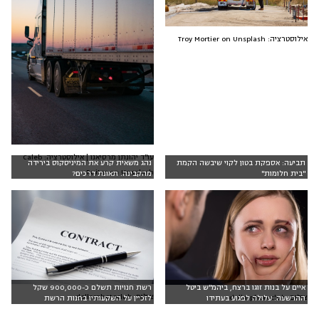
אילוסטרציה: Troy Mortier on Unsplash
עו"ד יהונתן מרסיאנו | אילוסטרציה: Caleb
תביעה: אספקת בטון לקוי שיבשה הקמת
נהג משאית קרע את המיניסקוס בירידה
Ruiter on Unsplash
"בית חלומות"
מהקבינה. תאונת דרכים?
איים על בנות זוגו ברצח, ביהמ"ש ביטל
רשת חנויות תשלם כ-900,000 שקל
צילום: dollarphotoclub
צילום: dollarphotoclub
ההרשעה: עלולה לפגוע בעתידו
לזכיין על השקעותיו בחנות הרשת