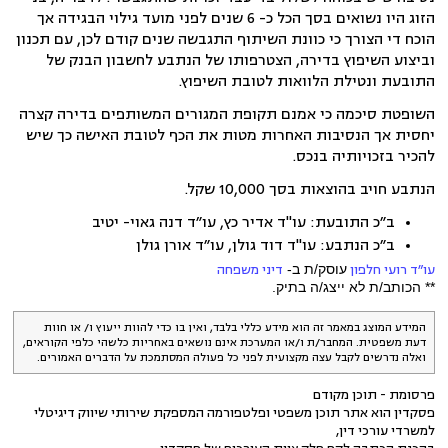
הזוג היו נשואים בסך הכל כ- 6 שנים לפני מועד גילוי הבגידה אך
הוכח די הצורך כי כוונת השיתוף התגבשה שנים קודם לכן, עם תכנון
וביצוע השיפוץ בדירה, הצטרפותו של הנתבע לחשבון הבנק של
התובעת ונטילת הלוואות לטובת השיפוץ.
השופטת סיכמה כי אמנם תקופת המגורים המשותפים בדירה קצרה
יחסית אך הנסיבות האחרות מטות את הכף לטובת האישה כך שיש
להכיר בזכויותיה בנכס.
הנתבע חויב בהוצאות בסך 10,000 שקל.
ב״כ התובעת: עו"ד אדיר כץ, עו״ד דנה גאוי- יטיב
ב״כ הנתבע: עו"ד דוד גולן, עו״ד אורן גולן
עו״ד רועי חלפון
עוסק/ת ב-
דיני משפחה
** הכותב/ת לא ייצג/ה בתיק.
המידע המוצג במאמר זה הוא מידע כללי בלבד, ואין בו כדי להוות ייעוץ ו/ או חוות
דעת משפטית. המחבר/ת ו/או המערכת אינם נושאים באחריות כלשהי כלפי הקוראים,
ואלה נדרשים לקבל עצה מקצועית לפני כל פעולה המסתמכת על הדברים האמורים.
פרסומת - תוכן מקודם
פסקדין הוא אתר תוכן משפטי ופלטפורמה המספקת שירותי שיווק דיגיטלי
למשרדי עורכי דין,