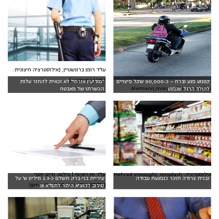
עו"ד רומן ברונשטיין, [אילוסטרציה חיצונית:
naypong,123RF]
קטנוע פגע וברח – כ-90,000 שקל פיצויים
"מודיעין אזרחי" לא זכאית להחזר עלות
צילום: Alvimann,morguefile.com
להולך הרגל שנפגע
הכשרתו של מאבטח
אילוסטרציה: Mehrad Vosoughi, Unsplash
עו"ד חן רואימי | צילום: חיים יוסף
זבנית צרודה תוכר כנפגעת עבודה
עיריית בני-ברק תשלם כ-2.3 מיליון ש' על
(אילוסטרציה: gmast3r, 123rf.com)
סירוב להוציא היתר לתמ"א 38