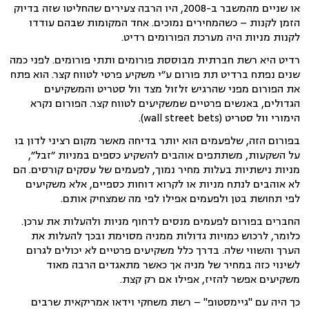
או שניים מהמשבר ב-2008, היו הרבה צעירים שהחליטו שזה בדיוק
הזמן לקנות – כשהמחירים נמוכים. אחד המקומות שבהם עודדו
לקנות מניות היה מערכת הפורומים רדיט.
רדיט היא רשת חברתית מבוססת פורומים ותתי פורומים. לפני כמה
שנים נפתח ברדיט תת פורום ע״י משקיע פרטי לטווח קצר. הוא פתח
את הפורום מפני שהרגיש זלזול מצד וול סטריט והמשקיעים
הגדולים, באנשים פרטיים שמשקיעים לטווח קצר. הפורום נקרא
הימורי וול סטריט (wall street bets).
בפורום הזה, שלפעמים הוא יותר בדיחה מאשר מקום רציני לדון בו
על השקעות, משתתפים אוהבים להשקיע כספים במניות ״זבל״,
מניות נישתיות בעלות מחיר נמוך, לפעמים של עסקים קורסים. הם
לא אוהבים לנתח מניות או לקרוא דוחות כספיים, אלא משקיעים
לפי תחושת בטן ולפעמים אפילו לפי מה שמצחיק אותם.
החברים בפורום לפעמים מנסים לדחוף מניות ולהעלות את ערכן.
כלומר, לרכוש כמויות גדולות ממניה מסוימת ובכך להעלות את
הערך והשווי שלה. בדרך כלל משקיעים פרטיים לא יכולים לגרום
לשינוי כזה במחיר של מניה אך כאשר מתאגדים הרבה מאוד
משקיעים אפשר להזיז, אפילו אם רק קצת.
כך היה עם "גיימסטופ" – רשת משחקי וידאו אמריקאית שרבים