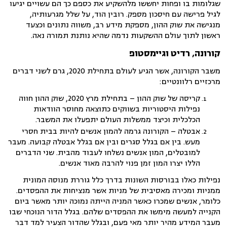
שגלומות בו ופחות יחששו מלהשקיע את כספם כך הם עשויים יגיעו
לגיל פרישה עם חיסכון מספק. רובין הוד, על שלל מגרעותיה,
מנגישה את שוק ההון, מספקת מידע רב, משווה נתונים וכצעד
ראשון לתוך עולם ההשקעות נדמה שהיא נותנת תמורה נאה.
קורונה, רדיט וגיימסטופ
משבר הקורונה, אשר הגיע לעולם בתחילת 2020, גרם לשני דברים
מרכזיים רלוונטיים:
קריסה של שוק ההון – בתחילת מרץ 2020, שוק ההון חווה
נפילות היסטוריות בשווקים כתוצאה מחוסר הוודאות
הכלכלית וכיצד ממשלות העולם יתפעלו את המשבר.
אבטלה – הקורונה גרמה להמון אנשים להיות בבית חסרי
מעש. בין אם בגלל סגרים ובין אם בגלל אבטלה קבועה. מעבר
למובטלים, המון אנשים נשלחו לעבוד מהבית. שני הדברים
הללו יצרו המון זמן פנוי להרבה מאוד אנשים.
נפילות כאלו בבורסות השונות בדרך כלל גוררת מנוסה המונית
ממניות ומכירה מאסיבית של מניות אשר מנציחות את ההפסדים.
כלומר, אנשים שמכרו כאשר המניה הייתה נמוכה יותר מאשר ביום
הקנייה למעשה מימשו את ההפסדים שלהם. בגלל הדור הנוכחי שבו
מעבר המידע מהיר יותר מאי פעם, ובגלל שהדור הצעיר למד דבר