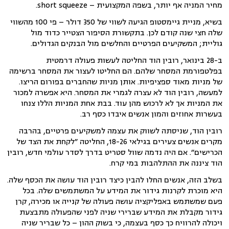
מחיר המניה אף יותר, בשפה המקצועית – short squeeze.
בשיא, מניית גיימסטופ הגיעה לשווי של 350 דולר – פי 100 מהשווי
שלה חצי שנה קודם לכן. בתקשורת הסיפור הצטייר כדוד מול
גוליית; המשקיעים הפרטיים והחלשים מול הבנקים הגדולים.
ב-28 בינואר, רובין הוד החליטה לעשות פעולה דרמטית
בפלטפורמת המסחר שלהם. הם החליטו לעצור את המסחר ברשימה
של מניות מאוד ספציפיות. אותן מניות שהחברים בפורום הריצו.
למעשה, רובין הוד לא עצרה לגמרי את המסחר. היא אפשרה למכור
את המניות אך לא לרכוש מהן עוד. בבת אחת המניות הללו צנחו
בעשרות אחוזים והמון אנשים איבדו כסף רב.
רובין הוד, שניסתה לשווק את עצמה למשקיעים פרטיים, בהרבה
מקרים אנשים צעירים בגילאי 18-26, החליטה ״לקחת את הצד של
הכרישים״. אם היה נדמה שוול סטריט בדרך לסדר עולמי חדש, רובין
הוד ציננה את ההתלהבות במי קרח.
בשלב הזה, אנשים החלו להבין כיצד רובין הוד עושה את הכסף שלה.
היא מוכרת לקרנות גידור את המידע על המשתמשים שלה. בכל
פעם שמשתמש באפליקציה עושה פעולה של קנייה או מכירה, קרן
גידור מקבלת את המידע שברירי שניה לפני שהפעולה מתבצעת
ויכולה להרוויח כך כסף בעצמה, כי בשוק ההון – כל שבריר שניה