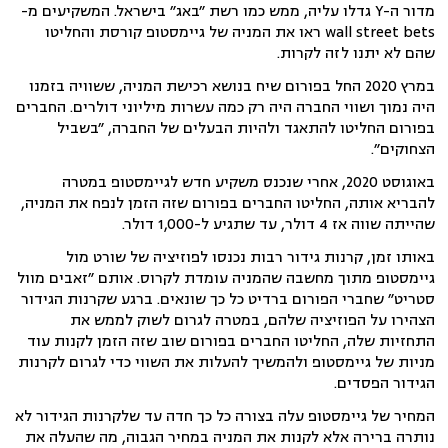
מדור ה-Y גדלו עליה, ממש כמו רשת ״באג״ בישראל. המשקיעים מ-
wall street bets ראו את המניה של גיימסטופ קורסת והחליטו
שהם לא יתנו לזה לקרות.
במרץ 2020 החל בפורום שיח בנושא רכישת המניה, ששוויה בזמנו
היה נמוך ושווי החברה היה רק כמה עשרות מיליוני דולרים. החברים
בפורום החליטו להתאגד ולהיות הבעלים של החברה, ״בשביל
הצחוקים״.
באוגוסט 2020, אחרי שנכנס משקיע חדש לגיימסטופ במטרה
להבריא אותה, החליטו החברים בפורום שזה הזמן לנפח את המניה,
שהייתה שווה אז 4 דולר, עד שתגיע ל-1,000 דולר.
באותו זמן, קרנות גידור רבות נכנסו לפוזיציה של שורט מול
גיימסטופ מתוך מחשבה שהמניה עומדת לקרוס. אותם ״זאבים מוול
סטריט״ שחברי הפורום ברדיט כל כך שונאים. ברגע שקרנות הגידור
הצהירו על הפוזיציה שלהם, במטרה לגרום לשוק לממש את
התחזיות שלה, החליטו החברים בפורום שוב שזה הזמן לקנות עוד
מניות של גיימסטופ ולהמשיך להעלות את השווי כדי לגרום לקרנות
הגידור הפסדים.
המחיר של גיימסטופ עלה בצורה כל כך חדה עד שלקרנות הגידור לא
נותרה ברירה אלא לקנות את המניה במחיר הגבוה, מה שהעלה את