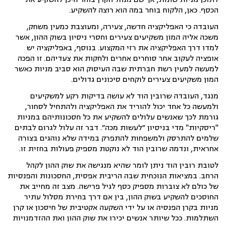
הכסף. כאן, הלקוח בוחר במה הוא רוצה להשקיע.
העובדה כי האפליקציה חדשה, צעירה, ומעוצבת כמעין משחק,
משכה אליה המון משקיעים צעירים וחסרי ניסיון בשוק ההון, אשר
למדו דרך האפליקציה את רזי המקצוע. בנוסף, באפליקציה יש
אופציה לעקוב אחר סוחרים אחרים ולחקות את צעדיהם. זו הפכה
למעשה למעין רשת חברתית שבה העיסוק הוא סביב מניות כאשר
המון משקיעים צעירים לוקחים סיכונים גדולים.
מנגד, העובדה שרובין הוד לא עושה בדיקות רקע למשקיעים
ולמעשה כל אחד יכול להוריד את האפליקציה ולהתחיל לסחור,
גורמת לכך שאנשים עלולים להשקיע את כל חסכונותיהם במניות
"ריסקיות" מדי בניסיון ״לעשות מכה״. דבר זה עלול לגרום לבתים
שלמים להתרסק ולמשפחות להתפרק במידה שלא נוהגים בצורה
אחראית, ונדמה שרובין הוד לא נוקטת מספיק פעולות בחזית זו.
לטובת רובין הוד ניתן לומר שהיא מנגישה את שוק ההון לקהל
הרחב. במציאות הנוכחית שבה הריבית אפסית, החסכונות והפנסיות
של כולם לא צוברות מספיק כסף לגיל פרישה. מצב זה מחייב את
החוסכים להשקיע בשוק ההון, בין אם דרך בחירת מסלול עתיר
מניות בקרן הפנסיה או על ידי השקעה אקטיבית של חיסכון או קרן
השתלמות. ככל שיותר אנשים יכירו את שוק ההון ואת ההזדמנויות