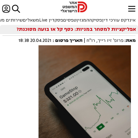


ﱐ
אינדקס עורכי דין
פסיקה
המגזין
טפסים
פסקדין Live
משאלים
שירותים מש
אפליקציות למסחר במניות: כסף קל או בועה מסוכנת?
מאת:
פרופ' זיו רייך, רו"ח
|
תאריך פרסום
:
20.04.2021 18:38