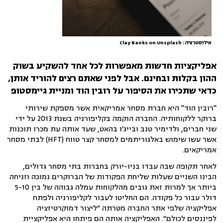
אילוסטרציה: Clay Banks on Unsplash
אפליקציות חדשות מאפשרות לכל אחד להשקיע בשוק
ההון בקלות ובחינם. אבל לפני שאתם רצים להוריד אותן,
כדאי שתכירו את הסיפור על
רובין הוד ומניית גיימסטופ
"רובין הוד" היא חברת מסחר אמריקאית אשר מספקת שירותי
ברוקר ללקוחותיה. החברה הוקמה בקליפורניה בשנת 2013 על ידי
שני חברים, ולדימיר טנב ובייג׳ו בהאט, שעד אותה עת מכרו תוכנות
אשר עשו שימוש באלגוריתמים למסחר קצר טווח (HFT) לבתי מסחר
אמריקאים.
לאחר תקופה שבה עבדו בניו-יורק בחברות בתי מסחר גדולים,
הבינו השניים שעלות שליחת הפקודות של הברוקרים נמוכה וזניחה
ביותר אך למרות זאת גובים מהלקוחות עמלה גבוהה של בין 5-10
דולר עבור כל פקודה. הם החליטו לעבור לקליפורניה ולפתח
אפליקציה שלפי אתר החברה מטרתה ״ליצור דמוקרטיזציה
לפיננסים לכולם״. האפליקציה אותה הם פיתחו היא אפליקציית