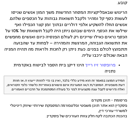
קובע.
הריגוש שבאפליקציות המסחר החדשות משך המון אנשים שניסו
לעשות כסף קל ומהיר ולקבל תשואות גבוהות על הכספים שלהם.
אנשים החלו להשקיע אלפי דולרים ובתוך זמן קצר הכפילו ואף
שילשו את הכסף. הימים שבהם ניתן היה לקבל תשואות של 10% על
הכסף נראים כאילו שייכים רק לעולם הפנסיה כיום ואנשים מחפשים
את התשואה הגבוהה, המרגשת והמהירה – לפחות עד שהבועה
תתפוצץ לכולם בפנים. כעת ניתן רק לחכות ולראות מה תהיה המניה
הבאה שכולם ירכבו עליה.
פרופסור זיו רייך
הינו דיקן בית הספר לביטוח באקדמית
נתניה
המידע המוצג במאמר זה הוא מידע כללי בלבד, ואין בו כדי להוות ייעוץ ו/ או חוות
דעת משפטית. המחבר/ת ו/או המערכת אינם נושאים באחריות כלשהי כלפי הקוראים,
ואלה נדרשים לקבל עצה מקצועית לפני כל פעולה המסתמכת על הדברים האמורים.
פרסומת - תוכן מקודם
פסקדין הוא אתר תוכן משפטי ופלטפורמה המספקת שירותי שיווק דיגיטלי
למשרדי עורכי דין,
בהכנת הכתבה לקח חלק צוות העורכים של פסקדין.