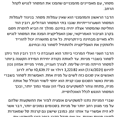
מסחר, עם מאפיינים מהפכניים שהפכו את המסחר לנגיש לקהל
הרחב.
הדבר הראשון והמהפכני הוא שאין עמלות מסחר. בניגוד לעמלות
המסחר השערורייתיות שגבו בתי המסחר הגדולים, רובין הוד
החליטה שהמסחר אצלה יהיה בחינם. מהלך זה הביא להסרת חסם
בקרב הציבור האמריקאי, שכן האפליקציה הפכה את המסחר לנגיש
ולא מאיים מבחינה בירוקרטית. כל אדם מהשורה יכול להוריד
ולהתקין את האפליקציה ולהתחיל לסחור בה ובחינם.
הדבר השני ואולי המרכזי ביותר הוא העובדה כי דרך רובין הוד ניתן
לסחור בשברי מניות. עד לאותה נקודה יחידת המידה הקטנה ביותר
למסחר הייתה מנייה שלימה. לצורך העניין, מחיר מניית אמזון נכון
להיום (7/4/2021) הוא 3,223.82 דולר או 10,639.77 ש״ח. לרוב
האנשים אין סכום כזה לשים על מניה אחת. האפשרות לסחור בשברי
מניות כאשר הסכום שבו קנית הוא יחסי לשווי הכולל של אותה
מניה, פתחה צוהר למשקיעים בעלי הון עצמי נמוך יותר, ובכך
המסחר הונגש לכלל האוכלוסייה.
שברי המניות נתנו למשקיעים אופציה לפזר את ההשקעות שלהם
על פני מגוון רחב יותר של מניות בסכומים נמוכים יותר, דבר אשר
לא היה אפשרי עד אותו זמן. כמובן שישנן גם קרנות סל שמאגדות
לתוכן מניות שונות, אך שם מנהל הקרן בוחר היכן להשקיע את