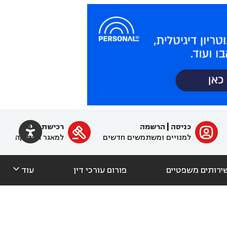

כניסה
|
הרשמה
רכישת מנוי
ﱐ

למנויים ומשתמשים חדשים
למאגר הפסיקה

ירותים משפטיים
פורום עורכי דין
עוד