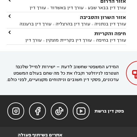

אזור הדרום
עורך דין בבאר שבע
עורך דין באשדוד
עורך דין


באשקלון
עורך דין בבאר טוביה
עורך דין בגן יבנה

אזור השרון והסביבה



עורך דין בניר הבנים
עורך דין בערד
עורך דין בקיבוץ


עורך דין בנתניה
עורך דין בהרצליה
עורך דין ברעננה


זיקים
עורך דין בנתיבות
עורך דין בקרית מלאכי



עורך דין בחדרה
עורך דין בכפר סבא
עורך דין בהוד

חיפה והקריות



השרון
עורך דין באבן יהודה
עורך דין בבנימינה



עורך דין בחיפה
עורך דין בקריית מוצקין
עורך דין


עורך דין בחריש
עורך דין בקיסריה
עורך דין בקדימה


בקרית מוצקין
עורך דין בקריית אתא
עורך דין


עורך דין ברמת השרון
עורך דין בתל מונד



בקריית חיים
עורך דין בקרית ביאליק
עורך דין


בחדרה

המידע המשפטי שחשוב לדעת – ישירות למייל שלכם!
הצטרפו לניוזלטר וקבלו את כל מה שחם בעולם המשפט
עדכונים, פסקי דין חשובים וניתוחים מקצועיים, לפני כולם.




פסק דין ברשת
אתרים בשיתוף פעולה