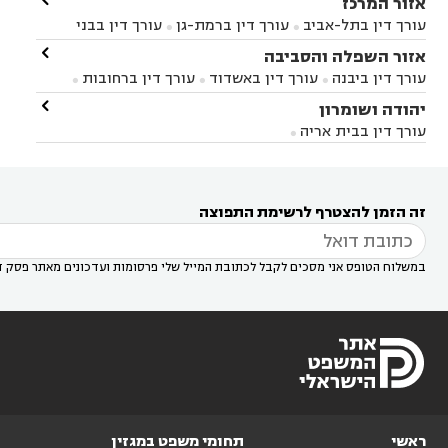

אזור המרכז
עורך דין בתל-אביב
עורך דין ברמת-גן
עורך דין בבני


ברק
עורך דין בפתח תקווה
עורך דין בראשון לציון

אזור השפלה והסביבה



עורך דין ברחובות
עורך דין בנס ציונה
עורך דין


עורך דין ביבנה
עורך דין באשדוד
עורך דין ברחובות



במודיעין
עורך דין בהרצליה
עורך דין בחולון
עורך



עורך דין בראשון לציון
עורך דין במודיעין
עורך דין

יהודה ושומרון


דין בקרית אונו
עורך דין ברמלה
עורך דין בקריית


בבאר יעקב
עורך דין בגדרה
עורך דין בכפר רות



אונו
עורך דין בבת ים
עורך דין בגבעת שמואל
עורך
עורך דין בבית אריה




דין באזור
עורך דין בגן יבנה
עורך דין בעמק חפר



עורך דין במודיעין מכבים רעות
עורך דין במודיעין

רעות
עורך דין בסביון
עורך דין ברמת השרון
עורך



זה הזמן להצטרף לרשימת התפוצה
דין בשוהם

במשלוח הטופס אני מסכים לקבל לכתובת המייל שלי פרסומות ועדכונים מאתר פסק ד
ראשי
תחומי משפט במגזין