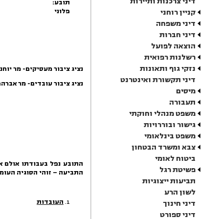
דיני צרכנות ותיירות
תובע:
פלוני
קניין רוחני
דיני משפחה
דיני חברות
הוצאה לפועל
רשלנות רפואית
נזקי גוף ותאונות
נציג ציבור מעסיקים- מר יוחנן
דיני תקשורת ואינטרנט
נציג ציבור עובדים- מר אברהם
מיסים
תעבורה
משפט מנהלי וחוקתי
גישור ובוררויות
משפט בינלאומי
צבא ומשרד הבטחון
ביטוח לאומי
התובע נפל בעבודתו אולם א
פשיטת רגל
התביעה
–
זוהי הסוגיה העומ
תביעות ייצוגיות
לשון הרע
העובדות
דיני חינוך
דיני ספורט