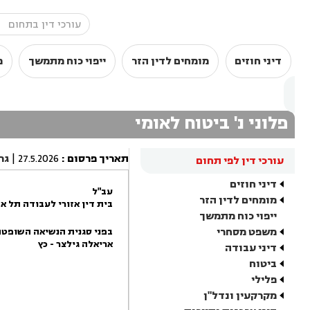
דיני חוזים
מומחים לדין הזר
ייפוי כוח מתמשך
מ
פלוני נ' ביטוח לאומי
תאריך פרסום
:
27.5.2026
|
גר
עורכי דין לפי תחום
דיני חוזים
עב"ל
מומחים לדין הזר
בית דין אזורי לעבודה תל א
ייפוי כוח מתמשך
משפט מסחרי
בפני סגנית הנשיאה השופטת
אריאלה גילצר - כץ
דיני עבודה
ביטוח
פלילי
מקרקעין ונדל"ן