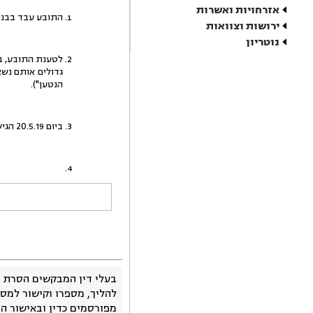
אזרחויות ואשרות
התובע עבד בבניי
ירושות וצוואות
נוטריון
גדולים אותם נשא
הנטען").
ביום 20.5.19 הגיש התובע תביעה לתשלום דמי פגיעה והודעה על פגיעה בעבודה בגין האירוע הנטען.
בעלי דין המבקשים הסרת 
להליך, מספרו וקישור למסמ
מפורסמים כדין ובאישור ה