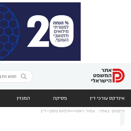

אינדקס עורכי דין
פסיקה
המגזין
מיקומך באתר:
עמוד ראשי
חיפוש פסקי-דין