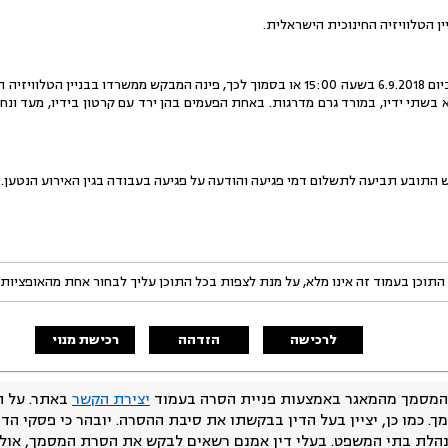
ן הטלוויזיה החינוכית הישראלית.
לטענת התובע, ביום 6.9.2018 בשעה 15:00 או בסמוך לכך, פינה המבקש ממשרדו בב
 בשתי ידיו, במורד גרם מדרגות. באחת הפעמים בהן ירד עם קרטון בידיו, מעד ונח
התוכן בעמוד זה אינו מלא, על מנת לצפות בכל התוכן עליך לבחור אחת מהאופציות
לרכישה
הזדהה
רכישת מנוי
המסמך מהמאגר באמצעות פניית הסרה בעמוד
יצירת הקשר
באתר. על ה
ך. כמו כן, יציין בעל הדין בבקשתו את סיבת ההסרה. יובהר כי פסקי הד
נהלת בתי המשפט. בעלי דין אמנם רשאים לבקש את הסרת המסמך, אולם