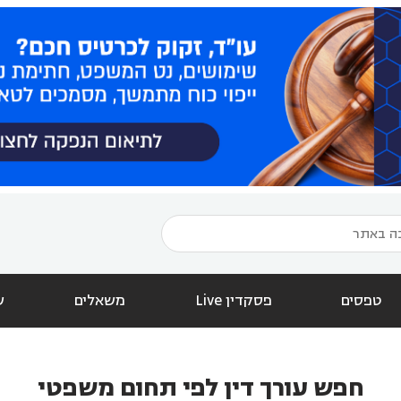
טפסים
פסקדין Live
משאלים
ש
חפש עורך דין לפי תחום משפטי