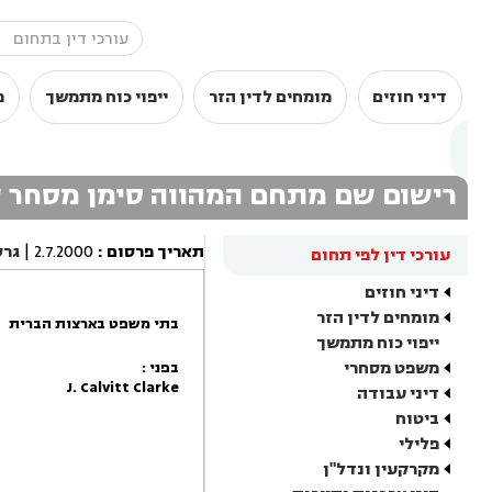
דיני חוזים
מומחים לדין הזר
ייפוי כוח מתמשך
מ
רישום שם מתחם המהווה סימן מסחר 
תאריך פרסום
:
2.7.2000
|
גרס
עורכי דין לפי תחום
דיני חוזים
מומחים לדין הזר
בתי משפט בארצות הברית
ייפוי כוח מתמשך
משפט מסחרי
בפני :
J. Calvitt Clarke
דיני עבודה
ביטוח
פלילי
מקרקעין ונדל"ן