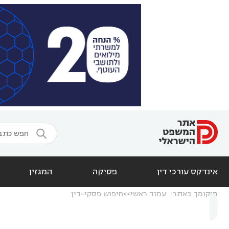

אינדקס עורכי דין
פסיקה
המגזין
מיקומך באתר:
עמוד ראשי
חיפוש פסקי-דין