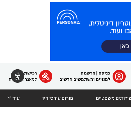

כניסה
|
הרשמה
רכישת מנוי
ﱐ

למנויים ומשתמשים חדשים
למאגר הפסיקה

ירותים משפטיים
פורום עורכי דין
עוד