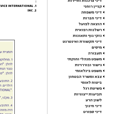
דיני צרכנות ותיירות
:
1. CARDSERVICE INTERNATIONAL
קניין רוחני
2. INC
דיני משפחה
דיני חברות
הוצאה לפועל
רשלנות רפואית
נזקי גוף ותאונות
דיני תקשורת ואינטרנט
מיסים
תמצית ע
תעבורה
משפט מנהלי וחוקתי
1. מחלוקת זו מגיעה לפתחו של ביהמ"ש לשמיעת ראיות בשאלה, האם התובעת, חב'
להלן: "התובעת
גישור ובוררויות
כנגד הנת
משפט בינלאומי
להלן: "סימן המסחר
צבא ומשרד הבטחון
2. התובעת עוסקת בייצור כרטיסי אשראי וחיוב ומבצעת עסקאות בהיקף שנתי של ביליוני
ביטוח לאומי
דולרים. 
פשיטת רגל
."INTERNATIONAL" בתוספת המילה
תביעות ייצוגיות
3. מק'גי, "להלן: "הנתבע 1", עוסק אף הוא באספקת שירותי ם לכרטיסי אשראי וחיוב.
לשון הרע
4. התובעת טוענת, כי בשנת 1994 הנתבע 1 ביקש להיות נציג של התובעת הנתבע 1 טוען, כי
דיני חינוך
היה מזוה
דיני ספורט