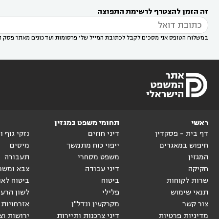
רעות
עורך דין בסביון
עורך דין ברמת השרון
עורך



זה הזמן להצטרף לרשימת התפוצה
דין בשוהם

במשלוח הטופס אני מסכים לקבל לכתובת המייל שלי פרסומות ועדכונים מאתר פסק ד
ראשי
תחומי משפט במגזין
דף בית - פסקדין
דיני חוזים
נזקי גוף 
חיפוש במאגרים
ייפוי כוח מתמשך
מיסים
המגזין
משפט מסחרי
תעבורה
חקיקה
דיני עבודה
צבא ומשר
שרות לקוחות
ביטוח
ביטוח לאו
תנאי שימוש
פלילי
לשון הרע
צור קשר
מקרקעין ונדל"ן
אזרחויות 
מדיניות פרטיות
דיני צרכנות ותיירות
ירושות וצ