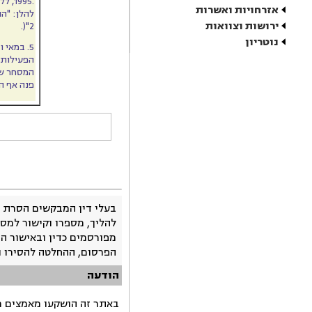
.
1995, ללא קבלת רשות מן התובעת, רשם הנתבע את שם המתחם באינטרנט
אזרחויות ואשרות
להלן: "הנתבעת) EMS באתר זה פרסם הנתבע שר
ירושות וצוואות
2"(.
נוטריון
5. במאי ובאוגוסט 1995, יצרה התובעת קשר עם הנתבע 1 ודרשה ממנו להפסיק את כל
הפעילות ה
המסחר של
פנה אף הוא לנתבע 1. לטענת הנתבע 1 שמ
בעלי דין המבקשים הסרת 
להליך, מספרו וקישור למסמ
מפורסמים כדין ובאישור ה
הפרסום, ההחלטה להסירו 
הודעה
באתר זה הושקעו מאמצים רב