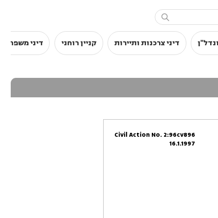

נדל"ן
דיני צרכנות ותיירות
קניין רוחני
דיני משפחה
Civil Action No. 2:96cv896
16.1.1997