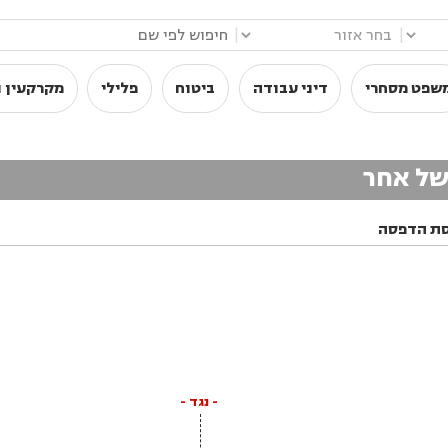
|
|
שפט מסחרי
דיני עבודה
ביטוח
פלילי
מקרקעין ו
של אחר
ת הדפסה
- נגד -