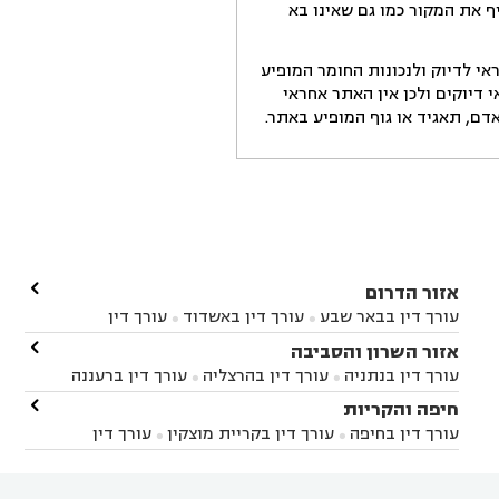
ף את המקור כמו גם שאינו בא
י לדיוק ולנכונות החומר המופיע
דיוקים ולכן אין האתר אחראי
ם, תאגיד או גוף המופיע באתר.

אזור הדרום
עורך דין בבאר שבע
עורך דין באשדוד
עורך דין


באשקלון
עורך דין בבאר טוביה
עורך דין בגן יבנה

אזור השרון והסביבה



עורך דין בניר הבנים
עורך דין בערד
עורך דין בקיבוץ


עורך דין בנתניה
עורך דין בהרצליה
עורך דין ברעננה


זיקים
עורך דין בנתיבות
עורך דין בקרית מלאכי



עורך דין בחדרה
עורך דין בכפר סבא
עורך דין בהוד

חיפה והקריות



השרון
עורך דין באבן יהודה
עורך דין בבנימינה



עורך דין בחיפה
עורך דין בקריית מוצקין
עורך דין


עורך דין בחריש
עורך דין בקיסריה
עורך דין בקדימה


בקרית מוצקין
עורך דין בקריית אתא
עורך דין


עורך דין ברמת השרון
עורך דין בתל מונד



בקריית חיים
עורך דין בקרית ביאליק
עורך דין

