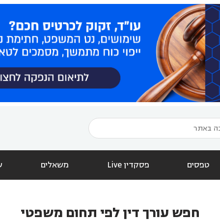
טפסים
פסקדין Live
משאלים
ש
חפש עורך דין לפי תחום משפטי