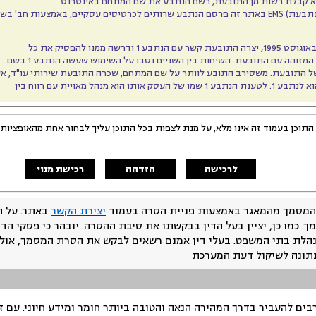
ותים לכרטיסים עסקיים, באמצעות חב' בשם
מזוהה עם התובעת. השיחות בין השניים נסבו על השימוש שעשה הנתבע 1 בשם
 התובעת. משסירב התובע לוותר על שם המתחם, שכרה התובעת שירותי עו"ד, א
ו של העסק אותו הוא מנהל מאויית עם רווח בין
התוכן בעמוד זה אינו מלא, על מנת לצפות בכל התוכן עליך לבחור אחת מהאופציות
לרכישה
הזדהה
רכישת מנוי
המסמך מהמאגר באמצעות פניית הסרה בעמוד
יצירת הקשר
באתר. על ה
ך. כמו כן, יציין בעל הדין בבקשתו את סיבת ההסרה. יובהר כי פסקי הד
נהלת בתי המשפט. בעלי דין אמנם רשאים לבקש את הסרת המסמך, אולם
נתונה לשיקול דעת המערכת
ים להעביר בדרך המהירה הנאה והטובה ביותר חומר ומידע חיוני. עם 