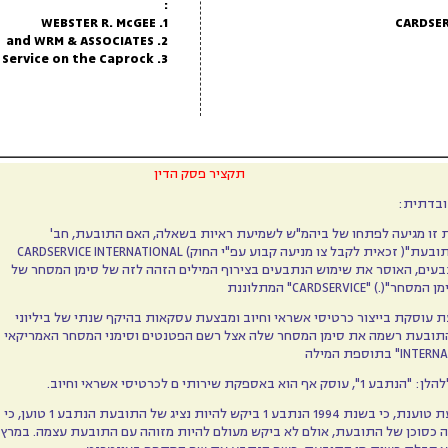
:
1. WEBSTER R. McGEE
2. and WRM & ASSOCIATES
3. d/b/a/EMS – Card Service on the Caprock
תקציר פסק הדין
ובדתית:
"( זכאית לקבל צו מניעה קבוע עפ"י החוק) CARDSERVICE INTERNATIONAL
בעים, האוסר את שימוש הנתבעים בצירוף המילים הזהה לזה של סימן המסחר של
"(.) "CARDSERVICE" המתלוננת
התובעת רשמה את סימן המסחר שלה אצל רשם הפטנטים וסימני המסחר האמריקאי
ה כסוכן של התובעת, אולם לא ביקש מעולם להיות מזוהה עם התובעת עצמה. במרץ