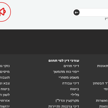

ין
עורכי דין לפי תחום
ותאונות
דיני חוזים
נזקי ג
ייפוי כוח מתמשך
מיסים
משפט מסחרי
תעבור
ד הבטחון
דיני עבודה
צבא ומ
מי
ביטוח
ביטוח 
פלילי
לשון ה
ואשרות
מקרקעין ונדל"ן
אזרחוי
וואות
דיני צרכנות ותיירות
ירושות