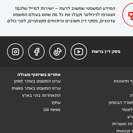
בחדרה

המידע המשפטי שחשוב לדעת – ישירות למייל שלכם!
הצטרפו לניוזלטר וקבלו את כל מה שחם בעולם המשפט
עדכונים, פסקי דין חשובים וניתוחים מקצועיים, לפני כולם.




פסק דין ברשת
אתרים בשיתוף פעולה
וף ותאונות
ערוץ המשפט באתר ynet
ערוץ המשפט באתר mako
ה
התאחדות בוני בארץ
שרד הבטחון
עוקץ
לאומי
i24 news
רע
ות ואשרות
 וצוואות