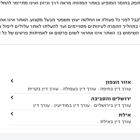
תפק בחומר המופיע באתר המהווה מראה דרך וכיוון ואינו מתיימר להחלי
ל לפני כל פעולה או החלטה יעוץ משפטי מבעל מקצוע. האתר אינו אחרא
בתהליך ההמרה לעיוותים מסויימים ועד להעלתו לאתר עלולים ליפול אי 
ימוש בו. האתר אינו אחראי לשום פרסום או לאמיתות פרטים של כל אד

אזור הצפון
עורך דין בחיפה
עורך דין בעפולה
עורך דין בקרית


אתא
עורך דין בנהריה
עורך דין בראש פינה
עורך דין

ירושלים והסביבה



בקרית שמונה
עורך דין במושב מגדים
עורך דין


עורך דין בירושלים
עורך דין במודיעין
עורך דין


במושב ציפורי
עורך דין בסח'נין
עורך דין בעכו
עורך



בבית-שמש
עורך דין במבשרת ציון
עורך דין בגיזו

אילת



דין בעמק הירדן
עורך דין בנשר
עורך דין בקרית


עורך דין בגבעת זאב
עורך דין בנווה אילן
עורך דין


ביאליק
עורך דין במגדל העמק
עורך דין בקיבוץ לוחמי
עורך דין באילת



בקרני שומרון
עורך דין בשורש


הגטאות
עורך דין בקיסריה
עורך דין בטבריה
עורך



דין בכפר ראמה
עורך דין באור עקיבא

