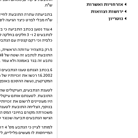
אזרחויות ואשרות
ש"ח.
ירושות וצוואות
נוטריון
ש"ח מבלי לפרט כיצד הגיעה לסכו
כלפיה וכי רקם קנוניה עם הנתבע
נתבע זה בגד באמונה ולא עמד בח
1.6.2002 רכשו את זכויו
המקרקעין, נעשה ההסכם באופן פו
לטענת הנתבעים, העיקולים שהו
משכורתה מקורם בחיובי המס החל
הגישו הנתבעים תביעה שכנגד שעמדה ע"
למות
המייחסות לו מעשים פליליים, לל