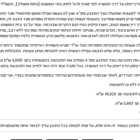
8.יאמר מייד כי לא מצאתי כל יסוד לטענות שהועלו כנגד הנתבע מס' 4 שכן לא נעש
ורים הן משום שמדובר בטענות קשות כגון קנוניה והפרת אמונים מצד נתבע זה, התנ
ך דין ואיש ציבור, ואדם שכזה, שעיקר חיותו וקיומו יונקים מהיות שמו נקי ללא רבב, פ
 מפגיעה העלולה להיות לאדם אחר כתוצאה מלשון הרע הנאמרת כלפיו ומתפרסמת"
ה טענות כה קיצוניות וחמורות כנגד עו"ד ימציא תשתית ראייתית שתעמוד ביחס יש
 כאמור, אלא שלא הובאה אפילו ראשית ראיה להוכחת אותן טענות. התנהלות מעין זו
לפיכך, בראש וראשונה אנ
י פסק הדין יינתן על דרך הפשרה. בכל מקרה אחר היה ראוי לחייב את התובעת בהו
התוכן בעמוד זה אינו מלא, על מנת לצפות בכל התוכן עליך לבחור אחת מהאופציות