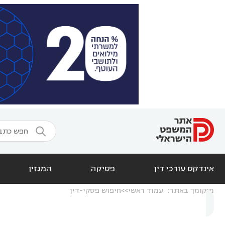

אינדקס עורכי דין
פסיקה
המגזין
מיקומך באתר:
עמוד ראשי
חיפוש פסקי-דין