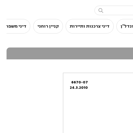

נדל"ן
דיני צרכנות ותיירות
קניין רוחני
דיני משפחה
6670-07
24.3.2010