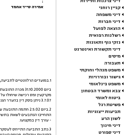
דיני צרכנות ותיירות
:
אמירה סייד אחמד
קניין רוחני
דיני משפחה
דיני חברות
הוצאה לפועל
רשלנות רפואית
נזקי גוף ותאונות
דיני תקשורת ואינטרנט
מיסים
תעבורה
משפט מנהלי וחוקתי
גישור ובוררויות
1.במועדים הרלוונטיים לתביעה, היתה התובעת הבעלים של מקרקעין הידועים כחלקה 8 בגוש 12149 מאדמות כפר עארה שבמשולש (להלן: "המקרקעין").
משפט בינלאומי
צבא ומשרד הבטחון
מקרקעין ומס רכישה שיחולו על 
ביטוח לאומי
3.7.07 ניתן פסק דין בהעדר הגנה בתביעה האמורה, ולפיו חויב פאיז לשלם לתובעת סך 158,740 ש"ח ובנוסף שכ"ט עו"ד.
פשיטת רגל
תביעות ייצוגיות
לשון הרע
- עורך דין במקצועו.
דיני חינוך
דיני ספורט