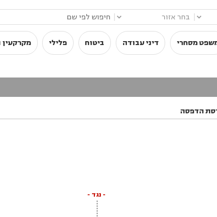
|
|
שפט מסחרי
דיני עבודה
ביטוח
פלילי
מקרקעין ו
סת הדפסה
- נגד -