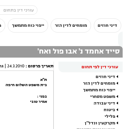
דיני חוזים
מומחים לדין הזר
ייפוי כוח מתמשך
מ
סייד אחמד נ' אבו פול ואח'
תאריך פרסום
:
24.3.2010
|
גר
עורכי דין לפי תחום
דיני חוזים
ת"א
מומחים לדין הזר
בית משפט השלום חיפה
ייפוי כוח מתמשך
משפט מסחרי
בפני :
אמיר טובי
דיני עבודה
ביטוח
פלילי
מקרקעין ונדל"ן