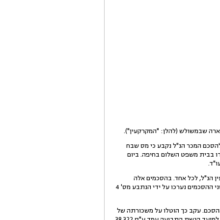
31.10.2000 מכרה התובעת מחצית מזכויותיה במקרקעין למר פאיז מצארווה (להלן: "פאיז"). על אף שבסעיף 8 להסכם המכר הנ"ל נקבע כי מס שבח
דו בבית משפט השלום בחיפה. ביום
כר נוספים מכוחם מכרה לנתבעים 1 ו- 2 שטח של 1248 ממ"ר במקרקעין הנ"ל, לכל אחד. בהסכמים אלה
התחייבו הנתבעים לשאת בתשלום מס שבח מקרקעין, מס רכישה, מס מכירה והיטל השבחה שיחולו על העסקאות. שני ההסכמים נערכו על ידי הנתבע מס' 4
ם התחייב על פי ההסכם. עקב כך הוטלו על משכורתה של
התובעת עיקולים, מכוחם העביר מעסיקה לרשויות המס תשלומים בסכום מצטבר של 25,105 ש"ח. סכום זה בשערוך למועד הגשת התביעה עמד ע"ס 38,322