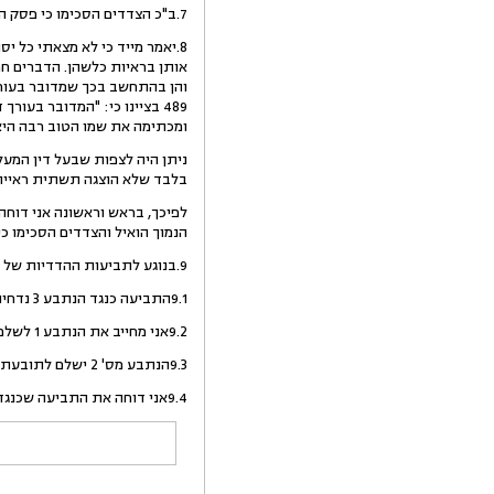
7.ב"כ הצדדים הסכימו כי פסק הדין יינתן על דרך הפשרה לפי סעיף 79א' לחוק בתי המשפט [נוסח משולב] , תשמ"ד - 1984.
אותן בראיות כלשהן. הדברים חמ
489 בציינו כי: "המדובר בעור
ומכתימה את שמו הטוב רבה היא
ניתן היה לצפות שבעל דין המעל
בלבד שלא הוצגה תשתית ראייתית
הנמוך הואיל והצדדים הסכימו כ
9.בנוגע לתביעות ההדדיות של יתר הצדדים, לאחר שבחנתי את טענותיהם ועיינתי במסמכים שהציגו בפניי, אני קובע כדלקמן:
9.1התביעה כנגד הנתבע 3 נדחית ללא צו להוצאות.
9.2אני מחייב את הנתבע 1 לשלם לתובעת סך 10,925 ש"ח.
9.3הנתבע מס' 2 ישלם לתובעת סך 3,903 ש"ח.
9.4אני דוחה את התביעה שכנגד.