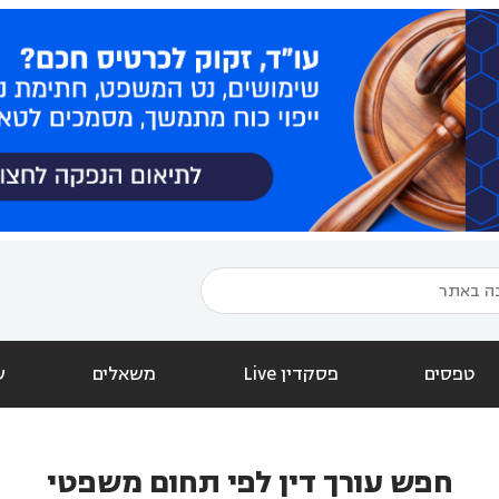
טפסים
פסקדין Live
משאלים
ש
חפש עורך דין לפי תחום משפטי