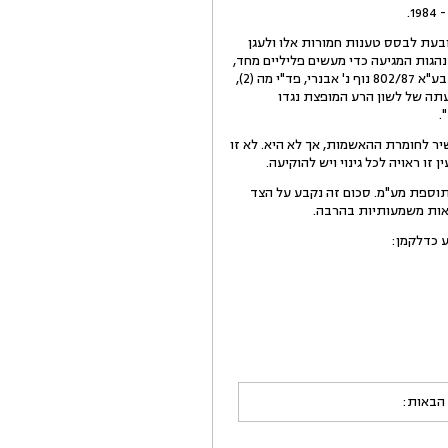
ה אפילו מאמץ מינימאלי מצד התובעת לבסס טענות חמורות אלו ולעגן
הגות המגיעה כדי מעשים פליליים מחד,
והן בהתחשב בכך שמדובר בעורך דין ששמו הטוב, יושרו וניקיון כפיו הנם היקרים שבנכסיו. עמד על כך בית המשפט בע"א 802/87 נוף נ' אבנרי, פד"י מה (2),
גיעתה של לשון הרע המופצת נגדו
.
יר לחומרת ההאשמות, אך לא היא. לא זו
 ראויה לכל גינוי ויש להוקיעה.
י דוחה את התביעה כנגד הנתבע מס' 4 ומחייב את התובעת בהוצאותיו בסך 3,000 ש"ח בתוספת מע"מ. סכום זה נקבע על הצד
צאות משמעותיות בהרבה.
 הבאות: