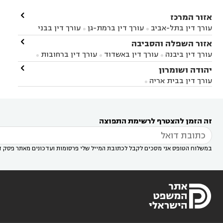

אזור המרכז
עורך דין בתל-אביב
עורך דין ברמת-גן
עורך דין בבני


ברק
עורך דין בפתח תקווה
עורך דין בראשון לציון

אזור השפלה והסביבה



עורך דין ברחובות
עורך דין בנס ציונה
עורך דין


עורך דין ביבנה
עורך דין באשדוד
עורך דין ברחובות



במודיעין
עורך דין בהרצליה
עורך דין בחולון
עורך



עורך דין בראשון לציון
עורך דין במודיעין
עורך דין

יהודה ושומרון


דין בקרית אונו
עורך דין ברמלה
עורך דין בקריית


בבאר יעקב
עורך דין בגדרה
עורך דין בכפר רות



אונו
עורך דין בבת ים
עורך דין בגבעת שמואל
עורך
עורך דין בבית אריה




דין באזור
עורך דין בגן יבנה
עורך דין בעמק חפר



עורך דין במודיעין מכבים רעות
עורך דין במודיעין

רעות
עורך דין בסביון
עורך דין ברמת השרון
עורך



זה הזמן להצטרף לרשימת התפוצה
דין בשוהם

במשלוח הטופס אני מסכים לקבל לכתובת המייל שלי פרסומות ועדכונים מאתר פסק ד