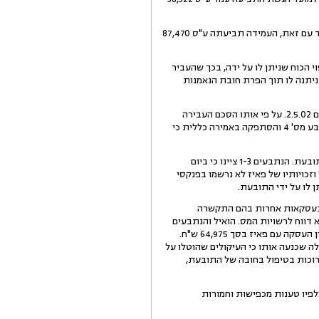
בתביעתה עתרה התובעת לחייב את הנתבע מס' 1 בנוסף בפיצוי בסך 25,000 ש"ח בגין עגמת הנפש שנגרמה לה. יחד עם זאת, העמידה תביעתה ע"ס 87,470
הנתבע מס' 4 הטעה אותה ועשה שימוש בייפוי הכוח שניתן לו על ידה, בכך שהעביר
תובעת ציינה כי הנתבע מס' 4 עשה שימוש בסמכות שניתנה לו תוך הפרת חובת הנאמנות
5.רק בתצהיר עדותה הראשית, גילתה התובעת לראשונה כי היא עצמה התקשרה בהסכם עם הנתבע מס' 2 וזאת ביום 2.5.02. על פי אותו הסכם העבירה
התובעת לנתבע זה שטח של 1,248 ממ"ר במקרקעין. בתצהירה זה לא חזרה על הטענות הקשות שהעלתה כנגד הנתבע מס' 4 והסתפקה באמירה כללית כי
6.בכתב הגנתם טענו הנתבעים 1 ו- 2 כי שילמו לרשויות המס את כל המגיע מהם בהתאם להסכמי ההתקשרות עם התובעת. הנתבעים 1-3 ציינו כי ביום
ל וזכויותיו של פאיז לא נרשמו בפנקסי
 לו על ידי התובעת.
ם בעסקאות אחרות בהם התקשרה
ים מתייחסים להסכם המכר שנחתם בין התובעת לבין פאיז ביום 31.10.2000, ואשר לא דווח לרשויות המס. הואיל והנתבעים
היו מעוניינים לרשום את זכויותיהם במקרקעין בספרי האחוזה, הם נאלצו לסלק את חיובי המס שחלו על התובעת בגין העסקה עם פאיז בסך 64,975 ש"ח.
ים ע"ס 5,000 ש"ח ששולמו על ידו, לאחר שהלה שכנעה אותו כי העיקולים שהוטלו על
רוכות בטיפול בחובה של התובעת,
נטענו כלפיו טענות מכפישות וחמורות