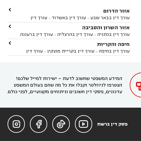

אזור הדרום
עורך דין בבאר שבע
עורך דין באשדוד
עורך דין


באשקלון
עורך דין בבאר טוביה
עורך דין בגן יבנה

אזור השרון והסביבה



עורך דין בניר הבנים
עורך דין בערד
עורך דין בקיבוץ


עורך דין בנתניה
עורך דין בהרצליה
עורך דין ברעננה


זיקים
עורך דין בנתיבות
עורך דין בקרית מלאכי



עורך דין בחדרה
עורך דין בכפר סבא
עורך דין בהוד

חיפה והקריות



השרון
עורך דין באבן יהודה
עורך דין בבנימינה



עורך דין בחיפה
עורך דין בקריית מוצקין
עורך דין


עורך דין בחריש
עורך דין בקיסריה
עורך דין בקדימה


בקרית מוצקין
עורך דין בקריית אתא
עורך דין


עורך דין ברמת השרון
עורך דין בתל מונד



בקריית חיים
עורך דין בקרית ביאליק
עורך דין


בחדרה

המידע המשפטי שחשוב לדעת – ישירות למייל שלכם!
הצטרפו לניוזלטר וקבלו את כל מה שחם בעולם המשפט
עדכונים, פסקי דין חשובים וניתוחים מקצועיים, לפני כולם.




פסק דין ברשת