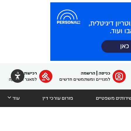

כניסה
|
הרשמה
רכישת מנוי
ﱐ

למנויים ומשתמשים חדשים
למאגר הפסיקה

ירותים משפטיים
פורום עורכי דין
עוד