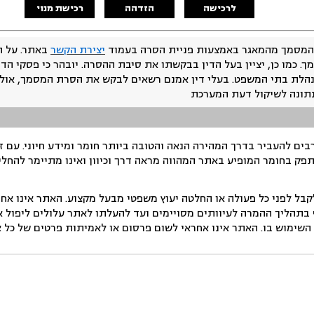
לרכישה
הזדהה
רכישת מנוי
המסמך מהמאגר באמצעות פניית הסרה בעמוד
יצירת הקשר
באתר. על ה
ך. כמו כן, יציין בעל הדין בבקשתו את סיבת ההסרה. יובהר כי פסקי הד
נהלת בתי המשפט. בעלי דין אמנם רשאים לבקש את הסרת המסמך, אולם
נתונה לשיקול דעת המערכת
ים להעביר בדרך המהירה הנאה והטובה ביותר חומר ומידע חיוני. עם 
תפק בחומר המופיע באתר המהווה מראה דרך וכיוון ואינו מתיימר להחלי
ל לפני כל פעולה או החלטה יעוץ משפטי מבעל מקצוע. האתר אינו אחרא
בתהליך ההמרה לעיוותים מסויימים ועד להעלתו לאתר עלולים ליפול אי 
ימוש בו. האתר אינו אחראי לשום פרסום או לאמיתות פרטים של כל אד