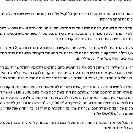
ם זה ומהם מרכיביו.
4.עוד נטען בכתב התביעה כי בעת הכנת תביעתה, גילתה התובעת כי 
לנתבעים 2 ו- 3 חלקים בחלקה ללא ידיעתה וללא הסכמתה. ה
ים תוך ניצול העובדה כי אינה יודעת קרוא וכתוב.
יובים החלים על עו"ד כלפי לקוחו.
תיו של פאיז במקרקעין, אותם רכש מהתובעת שנים אחדות קודם לכן, כפי שצוין לעיל. הואי
רמלי מול התובעת, כשפאזוי חותם בשמה מכוח יפויי כוח נוטריוני בלתי חוזר שניתן
טלו על משכורתה של התובעת, אינם קשורים לעסקאות בהן היו מעורבים, ומקור
התובעת. לטענתם אותם עיקול
בנוסף, הצליחה התובעת לטענתם להוציא בעורמה מהנתבע מס' 2 שיק
ים עליו בהתאם להסכם שכרתה עמו. בגין הסכומים הנ"ל וכן בגין ההוצאות שהיו כ
ס 69,975 ש"ח.
ר לציין כי הנתבע מס' 4 דחה מכל וכל את הטענות החמורות שהועלו כנגדו, תוך שמחה על הקלות שבה 
א כל יסוד ואחיזה.