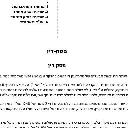
:
1. מוחמד חסן אבו פול
2. שרקיה נביה אחמד
3. שרקיה רפיק מוחמד
4. עו"ד נזאר ותד
פסק-דין
פסק דין
ביום 
העסקה, ישולמו ע"י פאיז, לא שולם המס במועד והתובעת נאלצה להגיש תביעה כנג
2.ביום 2.5.02 חתמה התובעת על שני הסכמי מ
3.כתב התביעה התייחס לעסקה עם הנתבע מס' 1 בלבד ונטען בו כי הלה נמנע מתשלום המסים לה