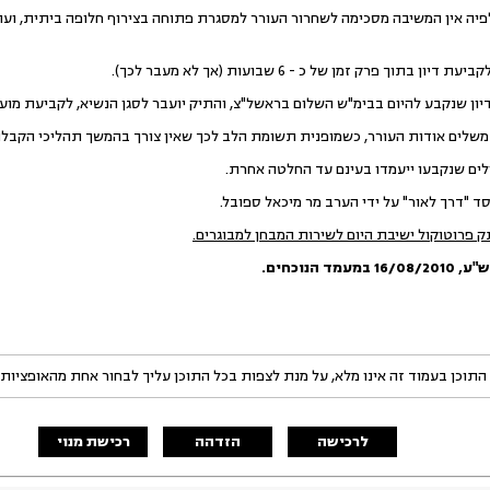
ה אין המשיבה מסכימה לשחרור העורר למסגרת פתוחה בצירוף חלופה ביתית, וע
וך פרק זמן של כ - 6 שבועות (אך לא מעבר לכך).
ן שנקבע להיום בבימ"ש השלום בראשל"צ, והתיק יועבר לסגן הנשיא, לקביעת מועד 
משלים אודות העורר, כשמופנית תשומת הלב לכך שאין צורך בהמשך תהליכי הקבלה 
ים שנקבעו ייעמדו בעינם עד החלטה אחרת.
 "דרך לאור" על ידי הערב מר מיכאל ספובל.
פרוטוקול ישיבת היום לשירות המבחן למבוגרים.
ש"ע
,
16/08/2010
במעמד הנוכחים.
התוכן בעמוד זה אינו מלא, על מנת לצפות בכל התוכן עליך לבחור אחת מהאופציות
לרכישה
הזדהה
רכישת מנוי