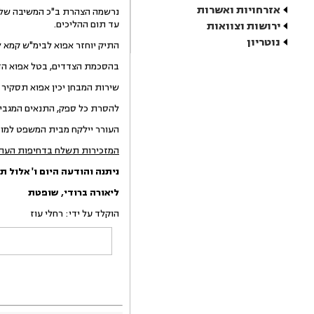
אזרחויות ואשרות
נרשמה הצהרת ב"כ המשיבה שלפי
עד תום ההליכים.
ירושות וצוואות
נוטריון
התיק יוחזר אפוא לבימ"ש קמא לקביעת דיון בת
בהסכמת הצדדים, בטל אפוא הדיו
שירות המבחן יכין אפוא תסקיר 
להסרת כל ספק, התנאים המגביל
העורר יילקח מבית המשפט למוסד
המזכירות תשלח בדחיפות העתק 
ניתנה והודעה היום
ו' אלול ת
ליאורה
ברודי
,
שופטת
הוקלד על ידי: רחלי עוז