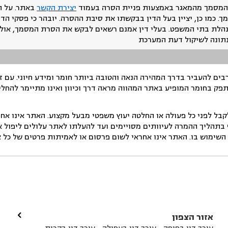
המסמך מהמאגר באמצעות פניית הסרה בעמוד
יצירת הקשר
באתר. על ה
ך. כמו כן, יציין בעל הדין בבקשתו את סיבת ההסרה. יובהר כי פסקי הד
נהלת בתי המשפט. בעלי דין אמנם רשאים לבקש את הסרת המסמך, אולם
נתונה לשיקול דעת המערכת
ים להעביר בדרך המהירה הנאה והטובה ביותר חומר ומידע חיוני. עם 
תפק בחומר המופיע באתר המהווה מראה דרך וכיוון ואינו מתיימר להחלי
ל לפני כל פעולה או החלטה יעוץ משפטי מבעל מקצוע. האתר אינו אחרא
בתהליך ההמרה לעיוותים מסויימים ועד להעלתו לאתר עלולים ליפול אי 
ימוש בו. האתר אינו אחראי לשום פרסום או לאמיתות פרטים של כל אד

אזור הצפון