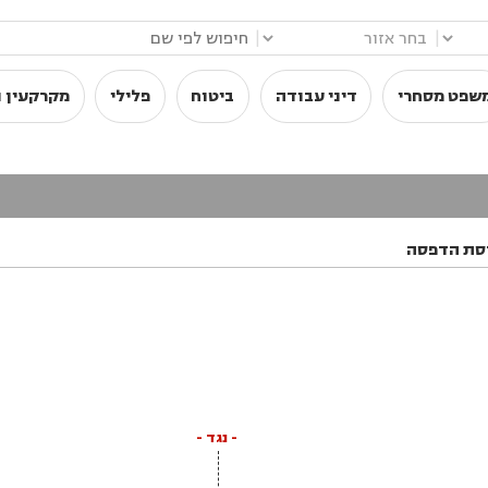
|
|
שפט מסחרי
דיני עבודה
ביטוח
פלילי
מקרקעין ו
סת הדפסה
- נגד -