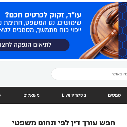
טפסים
פסקדין Live
משאלים
ש
חפש עורך דין לפי תחום משפטי