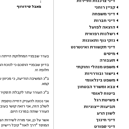
דיני צרכנות ותיירות
:
פאבל סידורוף
קניין רוחני
דיני משפחה
דיני חברות
הוצאה לפועל
רשלנות רפואית
נזקי גוף ותאונות
דיני תקשורת ואינטרנט
מיסים
בערר שבפניי המחלוקת הייתה ה
תעבורה
בדיון שבפניי הוסכם כי לנוכח 
משפט מנהלי וחוקתי
חלופה זו.
גישור ובוררויות
ב"כ המשיבה הודיעה, כי מכיוון
משפט בינלאומי
קמא.
צבא ומשרד הבטחון
ב"כ העורר עתר לקבלת תסקיר מש
ביטוח לאומי
פשיטת רגל
אני נכונה להעניק דחייה נוספת
תביעות ייצוגיות
לשלב הזה, אני רואה קושי בעובד
העורר שוהה במרכז היום.
לשון הרע
דיני חינוך
אשר על כן, אני מורה לשירות ה
המוסד "דרך לאור" קיבל רישיון
דיני ספורט