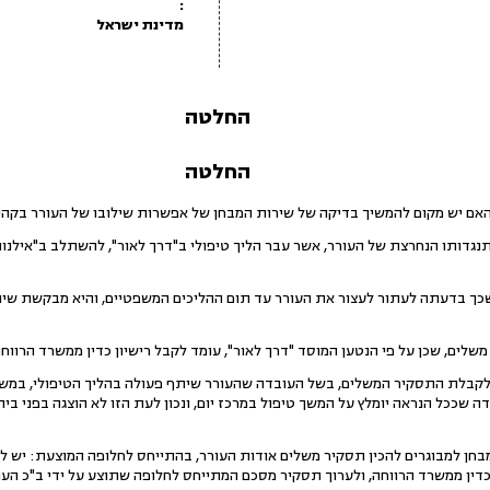
:
מדינת ישראל
החלטה
החלטה
אם יש מקום להמשיך בדיקה של שירות המבחן של אפשרות שילובו של העורר בקהילי
התנגדותו הנחרצת של העורר, אשר עבר הליך טיפולי ב"דרך לאור", להשתלב ב"אילנו
 שכך בדעתה לעתור לעצור את העורר עד תום ההליכים המשפטיים, והיא מבקשת שיתק
לים, שכן על פי הנטען המוסד "דרך לאור", עומד לקבל רישיון כדין ממשרד הרווחה
 לקבלת התסקיר המשלים, בשל העובדה שהעורר שיתף פעולה בהליך הטיפולי, במשך 
ה שככל הנראה יומלץ על המשך טיפול במרכז יום, ונכון לעת הזו לא הוצגה בפני ב
מבחן למבוגרים להכין תסקיר משלים אודות העורר, בהתייחס לחלופה המוצעת: יש 
 כדין ממשרד הרווחה, ולערוך תסקיר מסכם המתייחס לחלופה שתוצע על ידי ב"כ העו