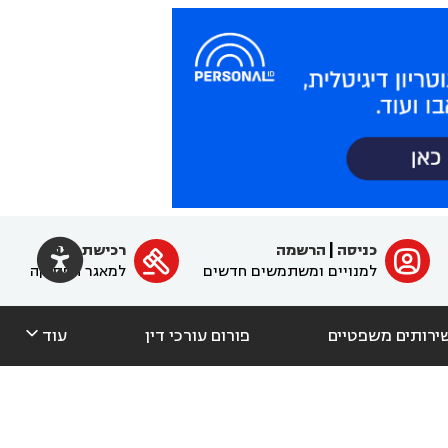

כניסה
|
הרשמה
רכישת מנוי
ﱐ

למנויים ומשתמשים חדשים
למאגר הפסיקה

ירותים משפטיים
פורום עורכי דין
עוד