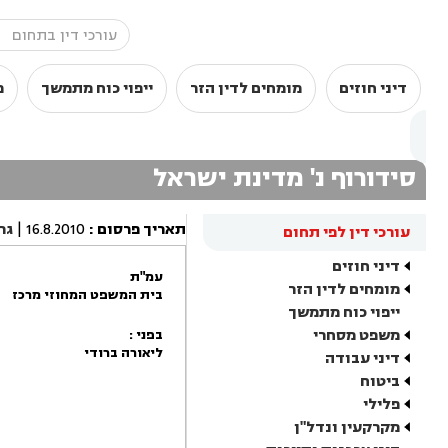
דיני חוזים
מומחים לדין הזר
ייפוי כוח מתמשך
מ
סידורוף נ' מדינת ישראל
תאריך פרסום
:
16.8.2010
|
גר
עורכי דין לפי תחום
דיני חוזים
עמ"ת
מומחים לדין הזר
בית המשפט המחוזי מרכז
ייפוי כוח מתמשך
משפט מסחרי
בפני :
ליאורה ברודי
דיני עבודה
ביטוח
פלילי
מקרקעין ונדל"ן