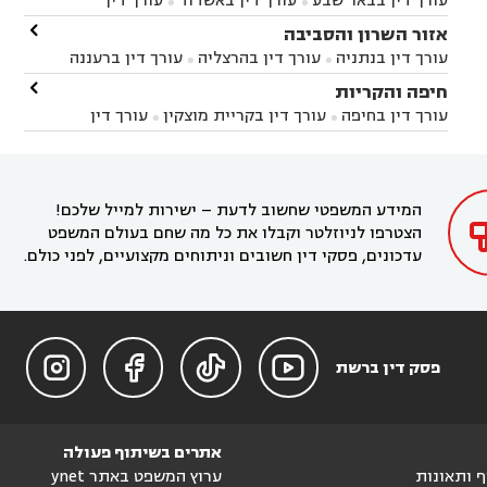
עורך דין בבאר שבע
עורך דין באשדוד
עורך דין


באשקלון
עורך דין בבאר טוביה
עורך דין בגן יבנה

אזור השרון והסביבה



עורך דין בניר הבנים
עורך דין בערד
עורך דין בקיבוץ


עורך דין בנתניה
עורך דין בהרצליה
עורך דין ברעננה


זיקים
עורך דין בנתיבות
עורך דין בקרית מלאכי



עורך דין בחדרה
עורך דין בכפר סבא
עורך דין בהוד

חיפה והקריות



השרון
עורך דין באבן יהודה
עורך דין בבנימינה



עורך דין בחיפה
עורך דין בקריית מוצקין
עורך דין


עורך דין בחריש
עורך דין בקיסריה
עורך דין בקדימה


בקרית מוצקין
עורך דין בקריית אתא
עורך דין


עורך דין ברמת השרון
עורך דין בתל מונד



בקריית חיים
עורך דין בקרית ביאליק
עורך דין


בחדרה

המידע המשפטי שחשוב לדעת – ישירות למייל שלכם!
הצטרפו לניוזלטר וקבלו את כל מה שחם בעולם המשפט
עדכונים, פסקי דין חשובים וניתוחים מקצועיים, לפני כולם.




פסק דין ברשת
אתרים בשיתוף פעולה
וף ותאונות
ערוץ המשפט באתר ynet