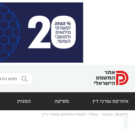

אינדקס עורכי דין
פסיקה
המגזין
מיקומך באתר:
עמוד ראשי
חיפוש פסקי-דין