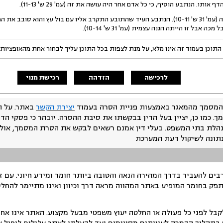
אותו. הנתבע הוסיף, כי כל אדם אחר היה עושה את זה (עמ' 29 ש' 11-13).
הנתבע אישר שהתובע נפגע בפה (עמ' 31 ש' 10-11). הנתבע העיד שהתובע התקרב אליו עם בול עץ 
בל זו הייתה הגנה עצמית (עמ' 31 ש' 10-14).
התוכן בעמוד זה אינו מלא, על מנת לצפות בכל התוכן עליך לבחור אחת מהאופציות
לרכישה
הזדהה
רכישת מנוי
המסמך מהמאגר באמצעות פניית הסרה בעמוד
יצירת הקשר
באתר. על ה
ך. כמו כן, יציין בעל הדין בבקשתו את סיבת ההסרה. יובהר כי פסקי הד
נהלת בתי המשפט. בעלי דין אמנם רשאים לבקש את הסרת המסמך, אולם
נתונה לשיקול דעת המערכת
ים להעביר בדרך המהירה הנאה והטובה ביותר חומר ומידע חיוני. עם 
תפק בחומר המופיע באתר המהווה מראה דרך וכיוון ואינו מתיימר להחלי
ל לפני כל פעולה או החלטה יעוץ משפטי מבעל מקצוע. האתר אינו אחרא