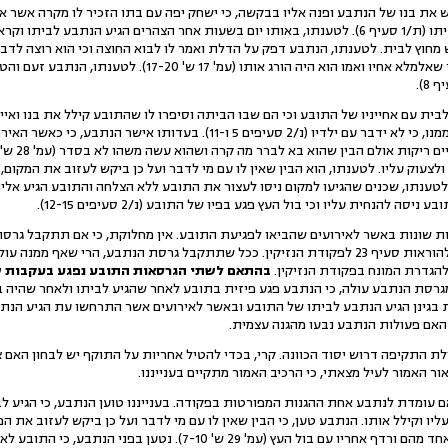
גש את בנו של הנתבע ופנה אליו בבקשה, כי ישחק יפה עם בתו הזכיר לו מקרה אשר 
מחוץ לבית. לטענתו, הנתבע דפק על הדלת ואמר לו לבוא החוצה וכי הוא רוצה לדבר
מהבית, הנתבע תפס אותו ואמר שאלמלא אחיו ואמו הוא היה הורג א
לבית עם אחייניו של התובע וכי הם שבו הביתה וסיפרו לו שהתובע קילל את בנו ואיי
בכדי לשוחח עמו על כך ולבקש ממנו, כי לא ידבר עם ילדיו (נ/2 סעיפים 5 ו-1
לצעוק עליו. לטענתו, הוא הבין שאין לו עם מי לדבר ועל כן ביקש לעזוב את המקו
טענתו, שכנים שהגיעו למקום ניסו לעצור את התובע ללא הצלחה והתובע הגיע אליו ע
ה להנחית עליו וכי בול העץ פגע בפיו של התובע (נ/2 סעיפים 12-15).
ות שונות באשר לאירועים שהביאו לפגיעת התובע. אין מחלוקת, כי אם תתקבל גרסת
הרי שעסקינן בתקיפה בהתאם להוראות סעיף 23 לפקודת הנזיקין. ככל שתתקבל גרסת הנתבע, ה
הגדרת המונח בפקודת הנזיקין.
בהתאם לשתי הגרסאות התובע נפגע בעקבות שי
רסת הנתבע עולה, כי הנתבע פגע פיזית בתובע לאחר שהגיע לביתו ולאחר שהיה בין
בגינן הגיע הנתבע לביתו של התובע ובאשר לאירועים אשר התרחשו עת הגיע הנת
 האם פעולות הנתבע נבעו מהגנה עצמית.
2 עולה, כי בעוולת התקיפה דרוש יסוד הכוונה. קרי, בכדי להטיל אחריות על התוקף יש לבחון ה
ר האמור לעיל מצאתי, כי הרכיב האמור מתקיים בענייננו.
ם עומדת לנתבע אחת ההגנות המפורטות בפקודה. בענייננו טוען הנתבע, כי הגיע ל
יו וקילל אותו. הנתבע טען, כי הבין שאין לו עם מי לדבר ועל כן ביקש לעזוב את ה
ערימה של גזעים והתובע תפס אחד מהם ורדף אחריו עם בול העץ (עמ' 29 