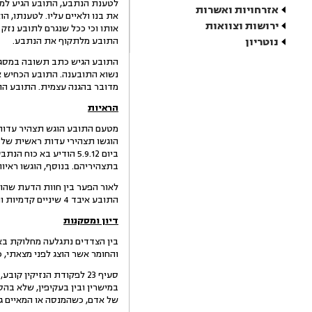
לטענת הנתבע, התובע הגיע למק
אזרחויות ואשרות
את בנו ולאיים עליו. לטענתו, ה
ירושות וצוואות
אותו וכי ככל שנגרם לתובע נזק
נוטריון
התובע מלתקוף את הנתבע.
התובע הגיש כתב תשובה במסגרתו
נשוא התובענה. התובע הכחיש א
מדובר בהגנה עצמית. התובע הוס
הראיות
מטעם התובע הוגש תצהיר עדות ר
הוגשו תצהירי עדות ראשית של ה
ביום 5.9.12 הודיע בא
בתצהיריהם. בנוסף, הוגשו ראיו
התובע איבד 4 שיניים קדמיות והקנה לו 1% נכות לצמיתות.
דיון ומסקנות
בין הצדדים נתגלעה מחלוקת באש
והחומר אשר הוצג לפני מצאתי, כ
סעיף 23 לפקודת הנזיקין 
במישרין ובין בעקיפין, שלא בהס
של אדם, כשהמנסה או המאיים גו