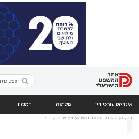

אינדקס עורכי דין
פסיקה
המגזין
מיקומך באתר:
עמוד ראשי
חיפוש פסקי-דין