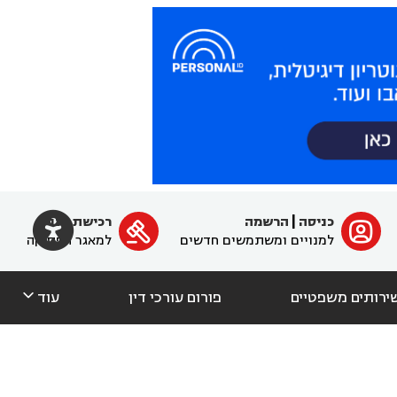

כניסה
|
הרשמה
רכישת מנוי
ﱐ

למנויים ומשתמשים חדשים
למאגר הפסיקה

ירותים משפטיים
פורום עורכי דין
עוד