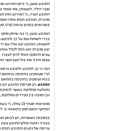
התובע טוען, כי ביום האירוע פ
התובע העיד, כי האירוע התרחש 
באגרופים בפנים ובחזה (ת/1 סעיף 8).
הנתבע טוען, כי בנו שיחק מחוץ 
יצא מהבית הוא החל לקלל אותו ו
עצים להסקה והחל לרוץ לעברו. ל
עצמו והדף את בול העץ אשר התובע ניס
הנה כי כן, לנתבע ולתובע גרסא
בכוח ועסקינן בתקיפה בהתאם ל
התובע.
הן מגרסת התובע והן מג
נתגלעה מחלוקת באשר לנסיבות 
וכן נסובה בין הצדדים מחלוקת,
מהוראות סעיף 3
הנתקף והאם חפץ בתוצאה זו. לאו
בנסיבות האמורות, יש לבחון הא
בצורה רגועה אולם התובע צעק על