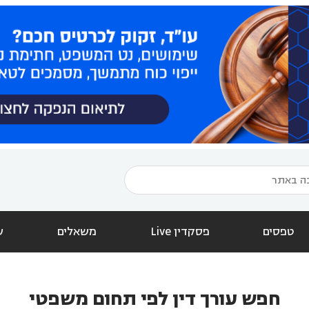
טפסים
פסקדין Live
משאלים
ש
חפש עורך דין לפי תחום משפטי