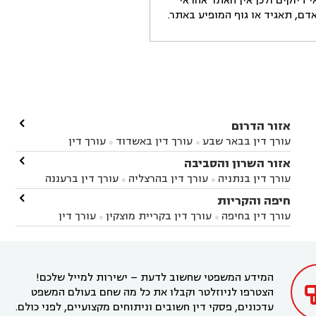
דיוקים ולכן אין האתר אחראי
ם, תאגיד או גוף המופיע באתר.

אזור הדרום
עורך דין בבאר שבע
עורך דין באשדוד
עורך דין


באשקלון
עורך דין בבאר טוביה
עורך דין בגן יבנה

אזור השרון והסביבה



עורך דין בניר הבנים
עורך דין בערד
עורך דין בקיבוץ


עורך דין בנתניה
עורך דין בהרצליה
עורך דין ברעננה


זיקים
עורך דין בנתיבות
עורך דין בקרית מלאכי



עורך דין בחדרה
עורך דין בכפר סבא
עורך דין בהוד

חיפה והקריות



השרון
עורך דין באבן יהודה
עורך דין בבנימינה



עורך דין בחיפה
עורך דין בקריית מוצקין
עורך דין


עורך דין בחריש
עורך דין בקיסריה
עורך דין בקדימה


בקרית מוצקין
עורך דין בקריית אתא
עורך דין


עורך דין ברמת השרון
עורך דין בתל מונד



בקריית חיים
עורך דין בקרית ביאליק
עורך דין


בחדרה

המידע המשפטי שחשוב לדעת – ישירות למייל שלכם!
הצטרפו לניוזלטר וקבלו את כל מה שחם בעולם המשפט
עדכונים, פסקי דין חשובים וניתוחים מקצועיים, לפני כולם.