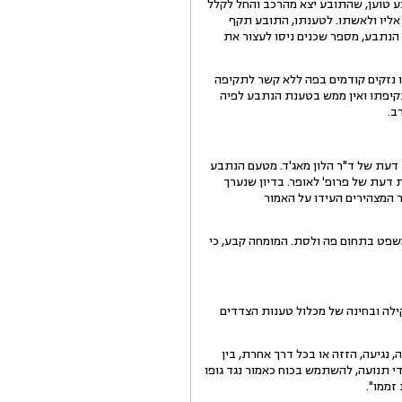
ע טוען, שהתובע יצא מהרכב והחל לקלל
 אליו ולאשתו. לטענתו, התובע תקף
הנתבע, מספר שכנים ניסו לעצור את
ו נזקים קודמים בפה ללא קשר לתקיפה
קיפתו ואין ממש בטענת הנתבע לפיה
ב.
 דעת של ד"ר הלון מאג'ד. מטעם הנתבע
 דעת של פרופ' לאופר. בדיון שנערך
יתר המצהירים העידו על האמור
 לסטר כמומחה רפואי מטעם בית המשפט בתחום פה ולסת. המומחה קבע, כי
ילה ובחינה של מכלול טענות הצדדים
אה, נגיעה, הזזה או בכל דרך אחרת, בין
די תנועה, להשתמש בכוח כאמור נגד גופו
זממו".