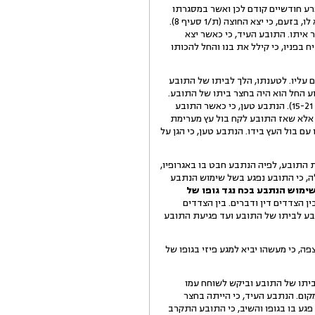
ארע חודשיים קודם לכן ואשר במסגרתו
שבר הילד, לטענתו, את אופני ביתו (ת/1 סעיף 6). לטענתו, באותו יום בשעות אחר הצהרים הגיע הנתבע לביתו וקרא לו, בזעם, כי יצא החוצה (ת/1 סעיף 8).
 איתו. התובע העיד, כי כאשר יצא
ותו (עמ' 17 ש' 17-20). לטענתו, הנתבע זעם והטיח בפניו, כי קילל את בנו והחל להכותו
ם עליו. לטענתו, הלך לביתו של התובע
1). בעדותו אישר הנתבע, כי כאשר האירוע החל הוא היה בחצר ביתו של התובע.
לטענתו, התובע יצא אליו עם ידיים ריקות אולם הבין שהוא בא לברר מה קרה ושהוא עשה משהו לא בסדר (עמ' 28 ש' 15-21). הנתבע טען, כי כאשר התובע
ם, אלא שאז התובע לקח בול עץ מערימת
ם בול העץ בידו. הנתבע טען, כי הגן על
 התובע, לפיה הנתבע חבט בו באגרופיו,
רי שאף ממנה עולה, כי התובע נפגע בשל שימוש הנתבע
מוש הנתבע בכח נגד גופו של
 הצדדים דין ודברים. בין הצדדים
בע לביתו של התובע ועד פגיעת התובע
אם צפה, כי מעשהו יביא למגע פיזי בגופו של
ביתו של התובע וביקש לשוחח עמו
מקום. הנתבע העיד, כי הייתה בחצר
ש' 7-10). נטען בפני הנתבע, כי התובע לא פגע בו בגופו והשיב, כי התובע התקרב