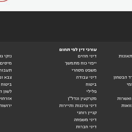
עורכי דין לפי תחום
ותאונות
דיני חוזים
נזקי ג
ייפוי כוח מתמשך
מיסים
משפט מסחרי
תעבור
ד הבטחון
דיני עבודה
צבא ומ
מי
ביטוח
ביטוח 
פלילי
לשון ה
ואשרות
מקרקעין ונדל"ן
אזרחוי
וואות
דיני צרכנות ותיירות
ירושות
קניין רוחני
דיני משפחה
דיני חברות