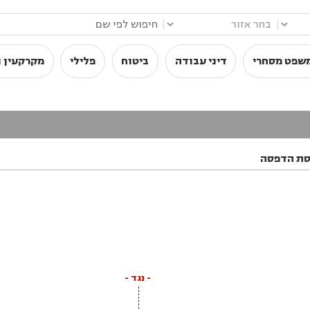
|
|
שפט מסחרי
דיני עבודה
ביטוח
פלילי
מקרקעין ו
סת הדפסה
- נגד -