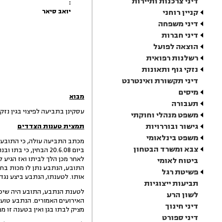
דיני צרכנות ותיירות
:
יואב סיאר
קניין רוחני
דיני משפחה
דיני חברות
הוצאה לפועל
רשלנות רפואית
נזקי גוף ותאונות
דיני תקשורת ואינטרנט
מיסים
מבוא
תעבורה
עסקינן בתביעה לפיצוי בגין נזק ג
משפט מנהלי וחוקתי
גישור ובוררויות
תמצית טענות הצדדים
משפט בינלאומי
מכתב התביעה עולה, כי התובע ו
צבא ומשרד הבטחון
ביום 20.6.08 הבחין,
לאחר מכן הלך לביתו ואז הגיע 
ביטוח לאומי
התובע, הנתבע נתן לו מכות בחזה
פשיטת רגל
אותו. לטענתו, הנתבע ביצע נגדו
תביעות ייצוגיות
לטענת הנתבע, התובע היה שיכור
לשון הרע
האירועים האמורים. הנתבע טוען,
דיני חינוך
מציק לבתו בגן ואין בטענה זו מ
דיני ספורט