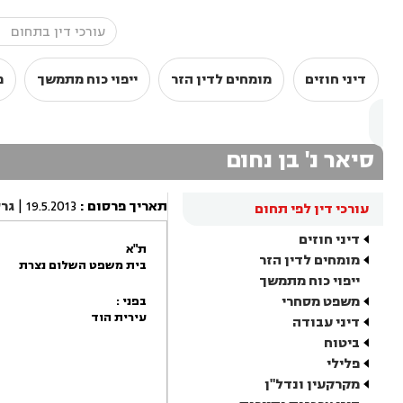
דיני חוזים
מומחים לדין הזר
ייפוי כוח מתמשך
מ
סיאר נ' בן נחום
תאריך פרסום
:
19.5.2013
|
גר
עורכי דין לפי תחום
דיני חוזים
ת"א
מומחים לדין הזר
בית משפט השלום נצרת
ייפוי כוח מתמשך
משפט מסחרי
בפני :
עירית הוד
דיני עבודה
ביטוח
פלילי
מקרקעין ונדל"ן