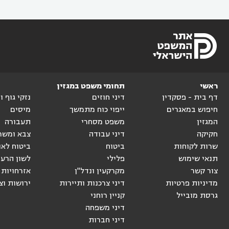
ראשי
תחומי משפט במגזין
דף בית - פסקדין
דיני חוזים
נזקי גוף 
חיפוש במאגרים
ייפוי כוח מתמשך
מיסים
המגזין
משפט מסחרי
תעבורה
חקיקה
דיני עבודה
צבא ומשר
שרות לקוחות
ביטוח
ביטוח לאו
תנאי שימוש
פלילי
לשון הרע
צור קשר
מקרקעין ונדל"ן
אזרחויות 
מדיניות פרטיות
דיני צרכנות ותיירות
ירושות וצ
גרסת מובייל
קניין רוחני
דיני משפחה
דיני חברות