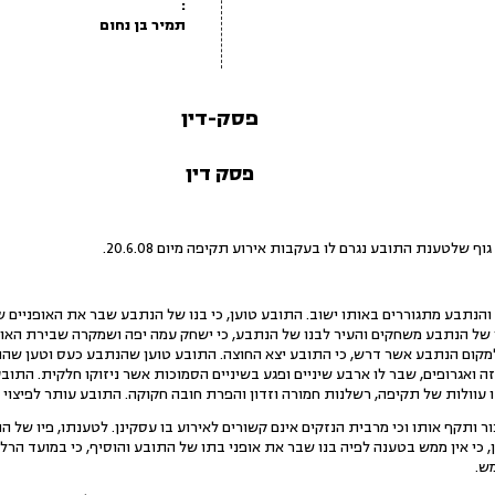
:
תמיר בן נחום
פסק-דין
פסק דין
וף שלטענת התובע נגרם לו בעקבות אירוע תקיפה מיום 20.6.08.
הנתבע מתגוררים באותו ישוב. התובע טוען, כי בנו של הנתבע שבר את האופניים ש
 כי בתו ובנו של הנתבע משחקים והעיר לבנו של הנתבע, כי ישחק עמה יפה ושמקרה שבירת הא
למקום הנתבע אשר דרש, כי התובע יצא החוצה. התובע טוען שהנתבע כעס וטען שהתו
 ואגרופים, שבר לו ארבע שיניים ופגע בשיניים הסמוכות אשר ניזוקו חלקית. התוב
 עוולות של תקיפה, רשלנות חמורה וזדון והפרת חובה חקוקה. התובע עותר לפיצוי בגין
 ותקף אותו וכי מרבית הנזקים אינם קשורים לאירוע בו עסקינן. לטענתו, פיו של ה
 כי אין ממש בטענה לפיה בנו שבר את אופני בתו של התובע והוסיף, כי במועד הרלו
מש.