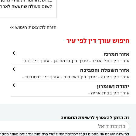
באתר. החומר המקורי נחשף 
לשום פעולה שתעשה לאחר הש
חזרה לתוצאות חיפוש >>
חיפוש עורך דין לפי עיר

אזור המרכז
עורך דין בתל-אביב
עורך דין ברמת-גן
עורך דין בבני


ברק
עורך דין בפתח תקווה
עורך דין בראשון לציון

אזור השפלה והסביבה



עורך דין ברחובות
עורך דין בנס ציונה
עורך דין


עורך דין ביבנה
עורך דין באשדוד
עורך דין ברחובות



במודיעין
עורך דין בהרצליה
עורך דין בחולון
עורך



עורך דין בראשון לציון
עורך דין במודיעין
עורך דין

יהודה ושומרון


דין בקרית אונו
עורך דין ברמלה
עורך דין בקריית


בבאר יעקב
עורך דין בגדרה
עורך דין בכפר רות



אונו
עורך דין בבת ים
עורך דין בגבעת שמואל
עורך
עורך דין בבית אריה




דין באזור
עורך דין בגן יבנה
עורך דין בעמק חפר



עורך דין במודיעין מכבים רעות
עורך דין במודיעין

רעות
עורך דין בסביון
עורך דין ברמת השרון
עורך



זה הזמן להצטרף לרשימת התפוצה
דין בשוהם

במשלוח הטופס אני מסכים לקבל לכתובת המייל שלי פרסומות ועדכונים מאתר פסק ד