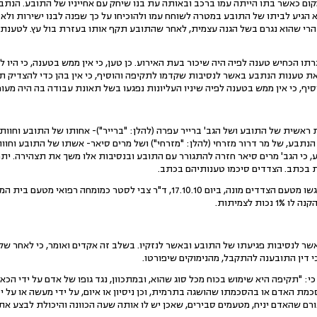
ום כאשר בתו הייתה עמו ברכב ובאותה עת בנו שיחק עם אחייניו של התובע. הנתב
וא הגיע לביתו של התובע במטרה לשוחח עמו ולהוכיחו על כך שפנה לבנו ישירות ולא
 הרי שהוא נגרם בשל הגנה עצמית, לאחר שהתובע תקף אותו בעזרת בול עץ. לטענת 
 הכחיש טענה לפיה היה שיכור בעת האירוע. כן טען, כי אין ממש בטענה, כי היו ל
ת טענות הנתבע באשר לנסיבות שקדמו לתקיפה והוסיף, כי אין בהן כדי להצדיק ת
יף, כי אין ממש בטענה לפיה שיניו העליונות נפגעו בשל תאונת עבודה בה היה מעור
אשית של התובע ושל הגב' ברייר עפרה (להלן: "ברייר")- אחותו של התובע וחוות
נתבע, של מר דרור מזרחי (להלן: "מזרחי") ושל מרים סיאר- אשתו של התובע וחוות
 כוח הנתבע, כי הגב' מרים סיאר חזרה להתגורר עם התובע ובנסיבות אלו משך את תצהירה. 
ת בכתב. הצדדים סיכמו טענותיהם בכתב.
לאור הפער בין חוות הדעת שהוגשו מטעם הצדדים מונה, ביום 17.10.10, ד"ר צבי
ר לנסיבות פגיעתו של התובע ובאשר לנזקיו. בשלב זה אקדים ואומר, כי לאחר שק
י דין התובענה להתקבל, מהנימוקים שיפורטו.
קובע, כי: "תקיפה היא שימוש בכוח מכל סוג שהוא, ובמתכוון, נגד גופו של אדם על ידי הכ
כמת האדם או בהסכמתו שהושגה בתרמית, וכן ניסיון או איום, על ידי מעשה או על י
רם שהאדם יניח, מטעמים סבירים, שאכן יש לו אותה שעה הכוונה והיכולת לבצע את 