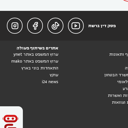




פסק דין ברשת
אתרים בשיתוף פעולה
וף ותאונות
ערוץ המשפט באתר ynet
ערוץ המשפט באתר mako
ה
התאחדות בוני בארץ
שרד הבטחון
עוקץ
לאומי
i24 news
רע
ות ואשרות
 וצוואות