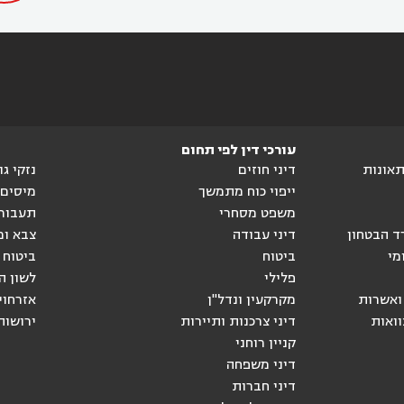
עורכי דין לפי תחום
ותאונות
דיני חוזים
נזקי ג
ייפוי כוח מתמשך
מיסים
משפט מסחרי
תעבור
ד הבטחון
דיני עבודה
צבא ומ
מי
ביטוח
ביטוח 
פלילי
לשון ה
ואשרות
מקרקעין ונדל"ן
אזרחוי
וואות
דיני צרכנות ותיירות
ירושות
קניין רוחני
דיני משפחה
דיני חברות