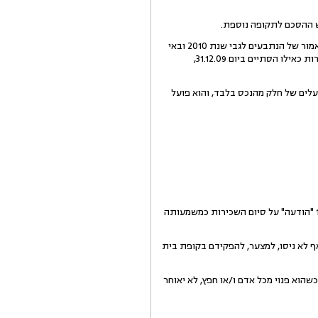
מכאן, שאין לקבל את טענת הנתבעים לפיה ההסכם מתחדש באופן אוטומטי, אלא ההפך הוא הנכון – בהעדר פניה כאמור של הנתבעים לגבי שנת 2010 ובאי
היענותם לפניה מטעם התובע 1 מיום 29.12.09 לגבי הסדרת המשך היחסים בין הצדדים – יש לראות את הסכם השכירות כאילו הסתיים ביום 31.12.09,
ס הגיע לתובע 1 בירושה, הרי שלענין המשך השכרתו, אין נפקא מינא אם התובע 1 הינו הבעלים של חלק מהנכס בלבד, והוא פועל
הואיל והנתבעים לא שעו, כאמור, למכתבו של התובע 1 מיום 29.12.09, הרי שיש לראות בהגשת התביעה ביום 10.2.10 "הודעה" על סיום השכירות כמשמעותה
שלא שילמו הנתבעים דמי שכירות לשנת 2010, גם לא את דמי השכירות המקוריים בסך של 8,000 $ ואף לא ניסו, למצער, להפקידם בקופת בית
פנו את הנכס ויחזירו את החזקה בו לידי התובע 1 ו/או למי מטעמו, כשהוא פנוי מכל אדם ו/או חפץ, לא יאוחר