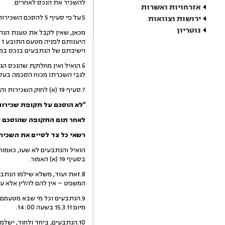
להשכיר את הנכס לאחרים.
אזרחויות ואשרות
5.על פי סעיף 5 להסכם השכירות, על הנתבעים לפנות לתובעים בכתב לפני תום תקופת השכירות ולבקש את חידוש ההסכם לתקופה נוספת.
ירושות וצוואות
נוטריון
וישיבתם של הנתבעים בנכס במהלך שנת 2010 הי
לגבי השכרתו מכוח הסכמה בעל 
7.סעיף 19 (א) לחוק השכירות והשאילה, התשל"א-1971 (להלן – החוק) קובע:
"לא הוסכם על תקופת שכירות
לאחר תום התקופה שהוסכם ע
רשאי כל צד לסיים את השכירו
בסעיף 19 (א) האמור.
המשפט – אין להם להלין אלא על
מיום 15.3.11 בשעה 14:00.
10.הנתבעים, ביחד ולחוד, ישלמו לתובעים תוך 30 ימים הוצאות משפט וכן שכר טרחת עו"ד בסכום של 3,500 ₪.