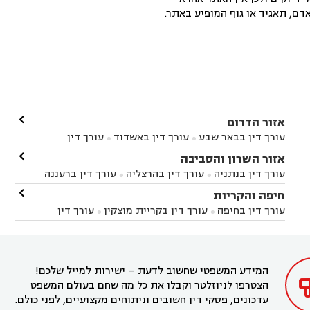
ם, תאגיד או גוף המופיע באתר.

אזור הדרום
עורך דין בבאר שבע
עורך דין באשדוד
עורך דין


באשקלון
עורך דין בבאר טוביה
עורך דין בגן יבנה

אזור השרון והסביבה



עורך דין בניר הבנים
עורך דין בערד
עורך דין בקיבוץ


עורך דין בנתניה
עורך דין בהרצליה
עורך דין ברעננה


זיקים
עורך דין בנתיבות
עורך דין בקרית מלאכי



עורך דין בחדרה
עורך דין בכפר סבא
עורך דין בהוד

חיפה והקריות



השרון
עורך דין באבן יהודה
עורך דין בבנימינה



עורך דין בחיפה
עורך דין בקריית מוצקין
עורך דין


עורך דין בחריש
עורך דין בקיסריה
עורך דין בקדימה


בקרית מוצקין
עורך דין בקריית אתא
עורך דין


עורך דין ברמת השרון
עורך דין בתל מונד



בקריית חיים
עורך דין בקרית ביאליק
עורך דין


בחדרה

המידע המשפטי שחשוב לדעת – ישירות למייל שלכם!
הצטרפו לניוזלטר וקבלו את כל מה שחם בעולם המשפט
עדכונים, פסקי דין חשובים וניתוחים מקצועיים, לפני כולם.