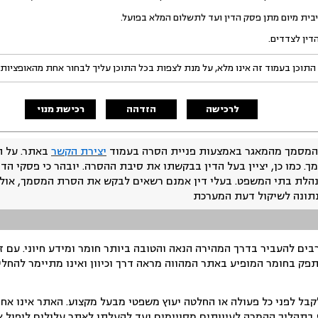
בית מיום מתן פסק הדין ועד לתשלום המלא בפועל.
ין לצדדים.
התוכן בעמוד זה אינו מלא, על מנת לצפות בכל התוכן עליך לבחור אחת מהאופציות
לרכישה
הזדהה
רכישת מנוי
המסמך מהמאגר באמצעות פניית הסרה בעמוד
יצירת הקשר
באתר. על ה
ך. כמו כן, יציין בעל הדין בבקשתו את סיבת ההסרה. יובהר כי פסקי הד
נהלת בתי המשפט. בעלי דין אמנם רשאים לבקש את הסרת המסמך, אולם
נתונה לשיקול דעת המערכת
ים להעביר בדרך המהירה הנאה והטובה ביותר חומר ומידע חיוני. עם 
תפק בחומר המופיע באתר המהווה מראה דרך וכיוון ואינו מתיימר להחלי
ל לפני כל פעולה או החלטה יעוץ משפטי מבעל מקצוע. האתר אינו אחרא
בתהליך ההמרה לעיוותים מסויימים ועד להעלתו לאתר עלולים ליפול אי 