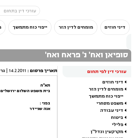
דיני חוזים
מומחים לדין הזר
ייפוי כוח מתמשך
מ
סופיאן ואח' נ' פראח ואח'
תאריך פרסום
:
14.2.2011
|
גר
עורכי דין לפי תחום
דיני חוזים
תא"ח
מומחים לדין הזר
בית משפט השלום ירושלים
ייפוי כוח מתמשך
משפט מסחרי
בפני :
אנה שניידר
דיני עבודה
ביטוח
פלילי
מקרקעין ונדל"ן