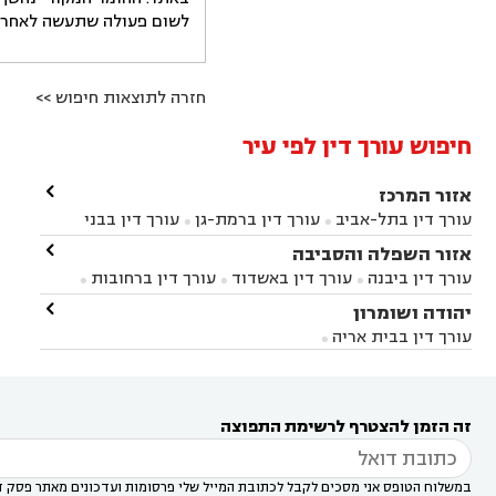
לשום פעולה שתעשה לאחר הש
חזרה לתוצאות חיפוש >>
חיפוש עורך דין לפי עיר

אזור המרכז
עורך דין בתל-אביב
עורך דין ברמת-גן
עורך דין בבני


ברק
עורך דין בפתח תקווה
עורך דין בראשון לציון

אזור השפלה והסביבה



עורך דין ברחובות
עורך דין בנס ציונה
עורך דין


עורך דין ביבנה
עורך דין באשדוד
עורך דין ברחובות



במודיעין
עורך דין בהרצליה
עורך דין בחולון
עורך



עורך דין בראשון לציון
עורך דין במודיעין
עורך דין

יהודה ושומרון


דין בקרית אונו
עורך דין ברמלה
עורך דין בקריית


בבאר יעקב
עורך דין בגדרה
עורך דין בכפר רות



אונו
עורך דין בבת ים
עורך דין בגבעת שמואל
עורך
עורך דין בבית אריה




דין באזור
עורך דין בגן יבנה
עורך דין בעמק חפר



עורך דין במודיעין מכבים רעות
עורך דין במודיעין

רעות
עורך דין בסביון
עורך דין ברמת השרון
עורך



זה הזמן להצטרף לרשימת התפוצה
דין בשוהם

במשלוח הטופס אני מסכים לקבל לכתובת המייל שלי פרסומות ועדכונים מאתר פסק ד