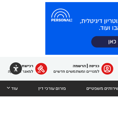

כניסה
|
הרשמה
רכישת מנוי
ﱐ

למנויים ומשתמשים חדשים
למאגר הפסיקה

ירותים משפטיים
פורום עורכי דין
עוד