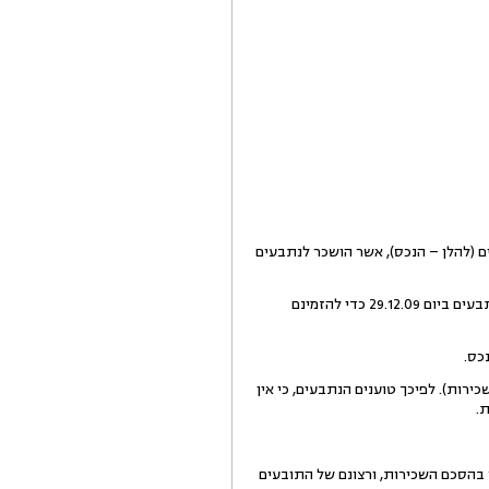
ס הידוע כגוש 4 חלקה 154 בשכונת בית חנינא בירושלים (להלן – הנכס), אשר הושכר לנתבעים
2.על פי כתב התביעה, התובע 1 הינו הבעלים ו/או בעל הזכויות בנכס, ועל אף ששלח, באמצעות התובע 2, מכתב לנתבעים ביום 29.12.09 כדי להזמינם
שכירות נקבעו לסך של 8,000 $ לשנה (להלן – הסכם השכירות). לפיכך טוענים הנתבעים, כי אין
.
 בהסכם השכירות, ורצונם של התובעים