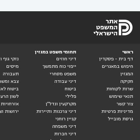
ראשי
תחומי משפט במגזין
דף בית - פסקדין
דיני חוזים
נזקי גוף 
חיפוש במאגרים
ייפוי כוח מתמשך
מיסים
המגזין
משפט מסחרי
תעבורה
חקיקה
דיני עבודה
צבא ומשר
שרות לקוחות
ביטוח
ביטוח לאו
תנאי שימוש
פלילי
לשון הרע
צור קשר
מקרקעין ונדל"ן
אזרחויות 
מדיניות פרטיות
דיני צרכנות ותיירות
ירושות וצ
גרסת מובייל
קניין רוחני
דיני משפחה
דיני חברות