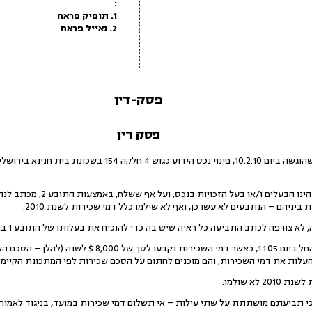
:
1. תופיק פראח
2. נאייל פראח
פסק-דין
פסק דין
1.עניינה של התובענה שלפנינו, שהוגשה ביום 10.2.10, פינוי נכ
יניהם – הנתבעים לא עשו כן, ואף לא שילמו כלל דמי שכירות לשנת 2010.
עוד נטען, כי הנכס הושכר להם החל ביום 1.1.05, כאשר דמי ה
לות את דמי השכירות, והם מוכנים לחתום על הסכם שכירות לפי המתכונת הקיימת
לא שולמו.
 כי תביעתם מושתתת על שתי עילות – אי תשלום דמי שכירות במועד, בניגוד לאמור