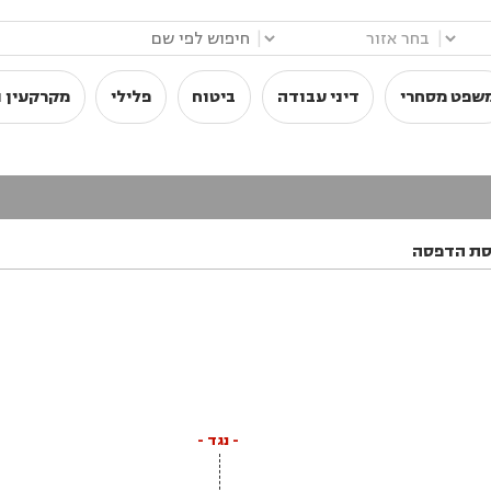
|
|
שפט מסחרי
דיני עבודה
ביטוח
פלילי
מקרקעין ו
סת הדפסה
- נגד -