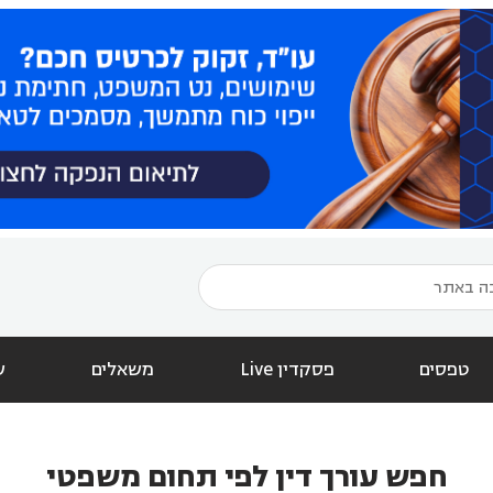
טפסים
פסקדין Live
משאלים
ש
חפש עורך דין לפי תחום משפטי