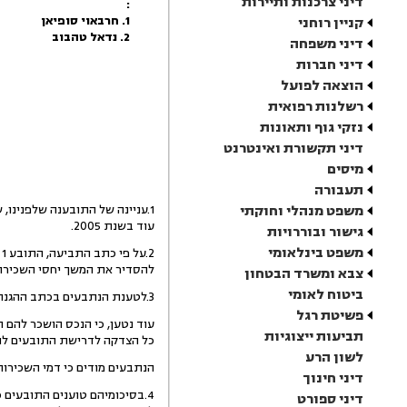
דיני צרכנות ותיירות
:
1. חרבאוי סופיאן
קניין רוחני
2. נדאל טהבוב
דיני משפחה
דיני חברות
הוצאה לפועל
רשלנות רפואית
נזקי גוף ותאונות
דיני תקשורת ואינטרנט
מיסים
תעבורה
משפט מנהלי וחוקתי
עוד בשנת 2005.
גישור ובוררויות
משפט בינלאומי
להסדיר את המשך יחסי השכירות ב
צבא ומשרד הבטחון
ביטוח לאומי
3.לטענת הנתבעים בכתב ההגנה, לא צורפה לכתב התביעה כל ראיה שיש בה כדי להוכיח את בעלותו של התובע 1 בנכס.
פשיטת רגל
תביעות ייצוגיות
כל הצדקה לדרישת התובעים להע
לשון הרע
הנתבעים מודים כי דמי השכירות לשנת 2010 
דיני חינוך
4.בסיכומיהם טוענים התובעים
דיני ספורט