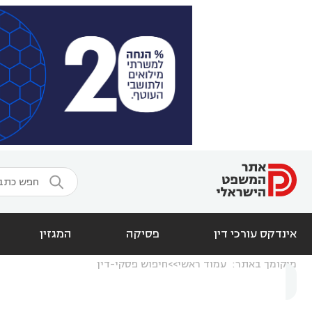

אינדקס עורכי דין
פסיקה
המגזין
מיקומך באתר:
עמוד ראשי
חיפוש פסקי-דין