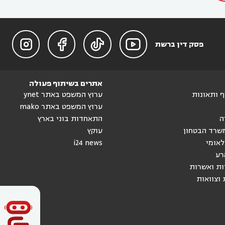




פסק דין ברשת
אתרים בשיתוף פעולה
וף ותאונות
ערוץ המשפט באתר ynet
ערוץ המשפט באתר mako
ה
התאחדות בוני בארץ
שרד הבטחון
עוקץ
לאומי
i24 news
רע
ות ואשרות
 וצוואות