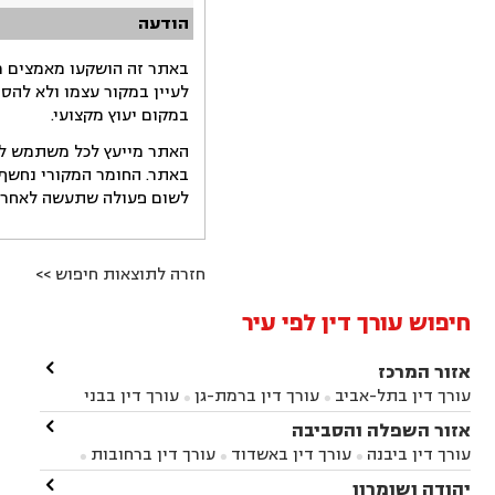
הודעה
באתר זה הושקעו מאמצים רב
לעיין במקור עצמו ולא להס
במקום יעוץ מקצועי.
האתר מייעץ לכל משתמש לקב
באתר. החומר המקורי נחשף 
לשום פעולה שתעשה לאחר הש
חזרה לתוצאות חיפוש >>
חיפוש עורך דין לפי עיר

אזור המרכז
עורך דין בתל-אביב
עורך דין ברמת-גן
עורך דין בבני


ברק
עורך דין בפתח תקווה
עורך דין בראשון לציון

אזור השפלה והסביבה



עורך דין ברחובות
עורך דין בנס ציונה
עורך דין


עורך דין ביבנה
עורך דין באשדוד
עורך דין ברחובות



במודיעין
עורך דין בהרצליה
עורך דין בחולון
עורך



עורך דין בראשון לציון
עורך דין במודיעין
עורך דין

יהודה ושומרון


דין בקרית אונו
עורך דין ברמלה
עורך דין בקריית

