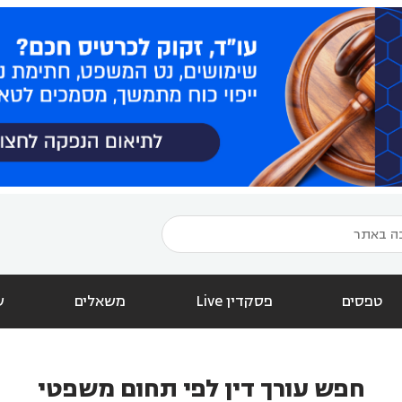
טפסים
פסקדין Live
משאלים
ש
חפש עורך דין לפי תחום משפטי