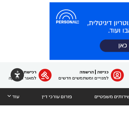

כניסה
|
הרשמה
רכישת מנוי
ﱐ

למנויים ומשתמשים חדשים
למאגר הפסיקה

ירותים משפטיים
פורום עורכי דין
עוד