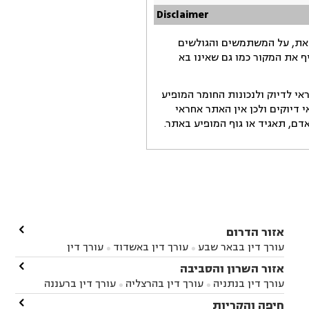
Disclaimer
זאת, על המשתמשים והגולשים
ף את המקור כמו גם שאינו בא
י לדיוק ולנכונות החומר המופיע
דיוקים ולכן אין האתר אחראי
ם, תאגיד או גוף המופיע באתר.

אזור הדרום
עורך דין בבאר שבע
עורך דין באשדוד
עורך דין


באשקלון
עורך דין בבאר טוביה
עורך דין בגן יבנה

אזור השרון והסביבה



עורך דין בניר הבנים
עורך דין בערד
עורך דין בקיבוץ


עורך דין בנתניה
עורך דין בהרצליה
עורך דין ברעננה


זיקים
עורך דין בנתיבות
עורך דין בקרית מלאכי



עורך דין בחדרה
עורך דין בכפר סבא
עורך דין בהוד

חיפה והקריות


