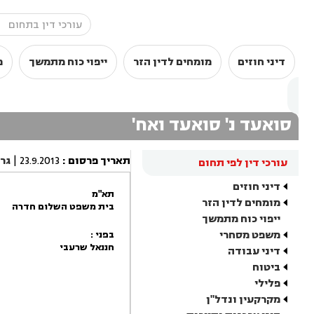
דיני חוזים
מומחים לדין הזר
ייפוי כוח מתמשך
מ
סואעד נ' סואעד ואח'
תאריך פרסום
:
23.9.2013
|
גר
עורכי דין לפי תחום
דיני חוזים
תא"מ
מומחים לדין הזר
בית משפט השלום חדרה
ייפוי כוח מתמשך
משפט מסחרי
בפני :
חננאל שרעבי
דיני עבודה
ביטוח
פלילי
מקרקעין ונדל"ן