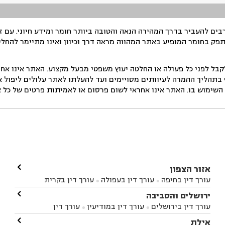
ים להעביר בדרך המהירה הנאה והטובה ביותר חומר ומידע חיוני. עם 
תפק בחומר המופיע באתר המהווה מראה דרך וכיוון ואינו מתיימר להחלי
ל לפני כל פעולה או החלטה יעוץ משפטי מבעל מקצוע. האתר אינו אחרא
בתהליך ההמרה לעיוותים מסויימים ועד להעלתו לאתר עלולים ליפול אי 
ימוש בו. האתר אינו אחראי לשום פרסום או לאמיתות פרטים של כל אד

אזור הצפון
עורך דין בחיפה
עורך דין בעפולה
עורך דין בקרית


אתא
עורך דין בנהריה
עורך דין בראש פינה
עורך דין

ירושלים והסביבה



בקרית שמונה
עורך דין במושב מגדים
עורך דין


עורך דין בירושלים
עורך דין במודיעין
עורך דין


במושב ציפורי
עורך דין בסח'נין
עורך דין בעכו
עורך



בבית-שמש
עורך דין במבשרת ציון
עורך דין בגיזו

אילת



דין בעמק הירדן
עורך דין בנשר
עורך דין בקרית

