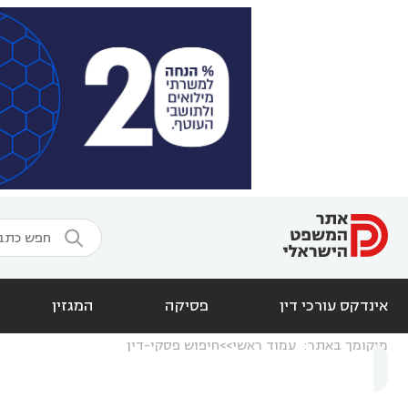

אינדקס עורכי דין
פסיקה
המגזין
מיקומך באתר:
עמוד ראשי
חיפוש פסקי-דין