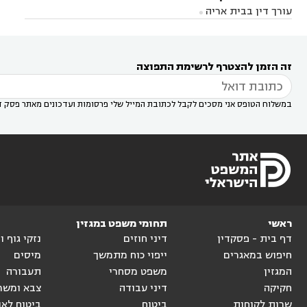
בבאר יעקב
עורך דין בגדרה
עורך דין בכפר רות



אונו
עורך דין בבת ים
עורך דין בגבעת שמואל
עורך
עורך דין בבית אריה




דין באזור
עורך דין בגן יבנה
עורך דין בעמק חפר



עורך דין במודיעין מכבים רעות
עורך דין במודיעין

רעות
עורך דין בסביון
עורך דין ברמת השרון
עורך



זה הזמן להצטרף לרשימת התפוצה
דין בשוהם

במשלוח הטופס אני מסכים לקבל לכתובת המייל שלי פרסומות ועדכונים מאתר פסק ד
ראשי
תחומי משפט במגזין
דף בית - פסקדין
דיני חוזים
נזקי גוף 
חיפוש במאגרים
ייפוי כוח מתמשך
מיסים
המגזין
משפט מסחרי
תעבורה
חקיקה
דיני עבודה
צבא ומשר
שרות לקוחות
ביטוח
ביטוח לאו