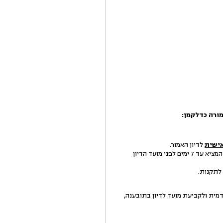
ישית
לדיון האמור.
היה ומי מהצדדים הנו תאגיד - יתייצב לדיון נציג מטעמו הבקיא בעובדות ומוסמך לקבל כל החלטה על אתר, אלא אם המציא עד 7 ימים לפני מועד הדיון
ות בקשה לביטול הישיבה המקדמית ולקביעת מועד לדיון בתובענה,