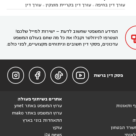
השרון
עורך דין באבן יהודה
עורך דין בבנימינה



עורך דין בחיפה
עורך דין בקריית מוצקין
עורך דין


עורך דין בחריש
עורך דין בקיסריה
עורך דין בקדימה


בקרית מוצקין
עורך דין בקריית אתא
עורך דין


עורך דין ברמת השרון
עורך דין בתל מונד



בקריית חיים
עורך דין בקרית ביאליק
עורך דין


בחדרה

המידע המשפטי שחשוב לדעת – ישירות למייל שלכם!
הצטרפו לניוזלטר וקבלו את כל מה שחם בעולם המשפט
עדכונים, פסקי דין חשובים וניתוחים מקצועיים, לפני כולם.




פסק דין ברשת
אתרים בשיתוף פעולה
וף ותאונות
ערוץ המשפט באתר ynet
ערוץ המשפט באתר mako
ה
התאחדות בוני בארץ
שרד הבטחון
עוקץ
לאומי
i24 news