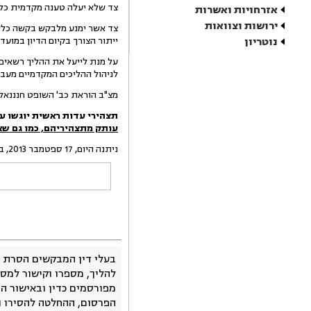
צד שלא יעלה טענה מקדמית כלש
אזרחויות ואשרות
ירושות וצוואות
צד אשר ימנע מלבקש בקשה כלשהי
נוטריון
ייתור הצורך בקיום הדיון במועד
לניהול ההליכים המקדמיים מעבר
מצ"ב הוראת כב' השופט חנננאל
תצהירי עדות ראשית יוגשו ע"
עותק מתצהיריהם, כמו גם שא
ניתנה היום, 17 ספטמבר 2013, בהעדר הצדדים.
בעלי דין המבקשים הסרת 
להליך, מספרו וקישור למסמ
מפורסמים כדין ובאישור ה
הפרסום, ההחלטה להסירו 