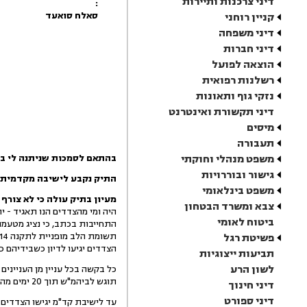
דיני צרכנות ותיירות
:
סאלח סואעד
קניין רוחני
דיני משפחה
דיני חברות
הוצאה לפועל
רשלנות רפואית
נזקי גוף ותאונות
דיני תקשורת ואינטרנט
מיסים
תעבורה
משפט מנהלי וחוקתי
בהתאם לסמכות שניתנה לי בסעיף 5 לתקנות בתי המשפט (מחלקה לניתוב תיקים), התשס"ב - 2002, 
גישור ובוררויות
התיק נקבע לישיבה מקדמית ליום 24/11/13 בשעה 10:00 בפני כב' השופט 
משפט בינלאומי
מעיון בתיק עולה כי לא צורף י
צבא ומשרד הבטחון
ביטוח לאומי
התחייבות בכתב, כי נציג מטעמו 
תשומת הלב מופניית לתקנה 214 יא' (ו) לתקנות בדבר תוצאות אי התייצבות כאמור, וכן לתקנות 143, 214 יא' ו- 146 לתקנות.
פשיטת רגל
הצדדים יגיעו לדיון כשבידיהם 
תביעות ייצוגיות
לשון הרע
תוגש לביהמ"ש תוך 20 ימים מהיום.
דיני חינוך
דיני ספורט
עד לישיבת קד"מ יגישו הצדדים