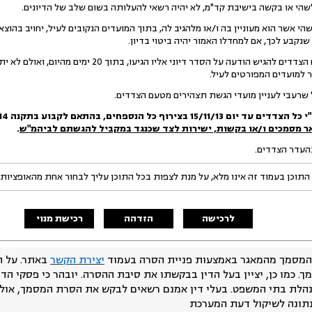
הי או בקשה בישיבת קד"מ, לא יהיה רשאי להעלותה בשום שלב של הדיונים.
 אשר הוא מעוניין בה ו/או מלהגיב לה, בתוך המועדים הנקובים לעיל, יחויב בהוצא
 שנקבע לכך, אם למחדלו האמור יהיה ביטוי בדיון.
על מנת לייעל את ההליך רשאים הצדדים להגיש הודעה על הסדר
 למועדים המפורטים לעיל.
 שרעבי לעניין מועדי הגשת תצהירים מטעם הצדדים.
י כל הצדדים עד יום
/11/13 בצירוף כל הנספחים, בהתאם לקבוע בתקנה 214 ט' לתקנות.
15
ר מסמכים ו/או בקשות, ישירות לצד שכנגד במקביל להגשתם לביהמ"ש
.
התוכן בעמוד זה אינו מלא, על מנת לצפות בכל התוכן עליך לבחור אחת מהאופציות
לרכישה
הזדהה
רכישת מנוי
המסמך מהמאגר באמצעות פניית הסרה בעמוד
יצירת הקשר
באתר. על ה
ך. כמו כן, יציין בעל הדין בבקשתו את סיבת ההסרה. יובהר כי פסקי הד
נהלת בתי המשפט. בעלי דין אמנם רשאים לבקש את הסרת המסמך, אולם
נתונה לשיקול דעת המערכת