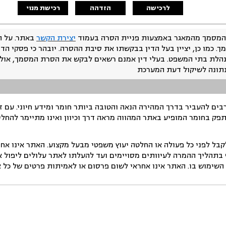
לרכישה
הזדהה
רכישת מנוי
המסמך מהמאגר באמצעות פניית הסרה בעמוד
יצירת הקשר
באתר. על ה
ך. כמו כן, יציין בעל הדין בבקשתו את סיבת ההסרה. יובהר כי פסקי הד
נהלת בתי המשפט. בעלי דין אמנם רשאים לבקש את הסרת המסמך, אולם
נתונה לשיקול דעת המערכת
ים להעביר בדרך המהירה הנאה והטובה ביותר חומר ומידע חיוני. עם 
תפק בחומר המופיע באתר המהווה מראה דרך וכיוון ואינו מתיימר להחלי
ל לפני כל פעולה או החלטה יעוץ משפטי מבעל מקצוע. האתר אינו אחרא
בתהליך ההמרה לעיוותים מסויימים ועד להעלתו לאתר עלולים ליפול אי 
ימוש בו. האתר אינו אחראי לשום פרסום או לאמיתות פרטים של כל אד