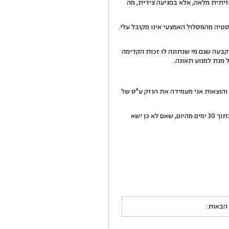
יתית מלאה, אלא בפגיעה צידית, מה
טיה מהמסלול האמצעי אינו מקובל עלי.
קבעה שגם מי שנתונה לו זכות הקדימה
 מנת למנוע תאונה.
ידת ערך לפי חוו"ד שמאי) עומד ע"ס של 7,784 ₪. בתוספת טרחה והוצאות אני מעמידה את הנזק ע"ס של
6.לאור האמור, ולאחר ניכוי האשם התורם, אני מחייבת את הנתבעים לשלם לתובע סך של 6,400 ₪. סכום זה ישולם בתוך 30 ימים מהיום, שאם לא כן ישא
 הבאות: