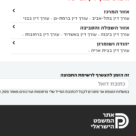

אזור המרכז
עורך דין בתל-אביב
עורך דין ברמת-גן
עורך דין בבני


ברק
עורך דין בפתח תקווה
עורך דין בראשון לציון

אזור השפלה והסביבה



עורך דין ברחובות
עורך דין בנס ציונה
עורך דין


עורך דין ביבנה
עורך דין באשדוד
עורך דין ברחובות



במודיעין
עורך דין בהרצליה
עורך דין בחולון
עורך



עורך דין בראשון לציון
עורך דין במודיעין
עורך דין

יהודה ושומרון


דין בקרית אונו
עורך דין ברמלה
עורך דין בקריית


בבאר יעקב
עורך דין בגדרה
עורך דין בכפר רות



אונו
עורך דין בבת ים
עורך דין בגבעת שמואל
עורך
עורך דין בבית אריה




דין באזור
עורך דין בגן יבנה
עורך דין בעמק חפר



עורך דין במודיעין מכבים רעות
עורך דין במודיעין

רעות
עורך דין בסביון
עורך דין ברמת השרון
עורך



זה הזמן להצטרף לרשימת התפוצה
דין בשוהם

במשלוח הטופס אני מסכים לקבל לכתובת המייל שלי פרסומות ועדכונים מאתר פסק ד