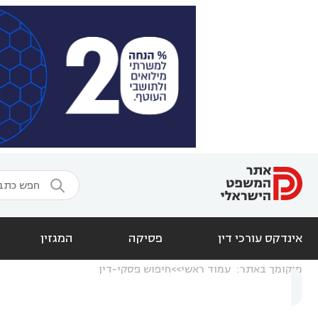

אינדקס עורכי דין
פסיקה
המגזין
מיקומך באתר:
עמוד ראשי
חיפוש פסקי-דין