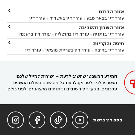

אזור הדרום
עורך דין בבאר שבע
עורך דין באשדוד
עורך דין


באשקלון
עורך דין בבאר טוביה
עורך דין בגן יבנה

אזור השרון והסביבה



עורך דין בניר הבנים
עורך דין בערד
עורך דין בקיבוץ


עורך דין בנתניה
עורך דין בהרצליה
עורך דין ברעננה


זיקים
עורך דין בנתיבות
עורך דין בקרית מלאכי



עורך דין בחדרה
עורך דין בכפר סבא
עורך דין בהוד

חיפה והקריות



השרון
עורך דין באבן יהודה
עורך דין בבנימינה



עורך דין בחיפה
עורך דין בקריית מוצקין
עורך דין


עורך דין בחריש
עורך דין בקיסריה
עורך דין בקדימה


בקרית מוצקין
עורך דין בקריית אתא
עורך דין


עורך דין ברמת השרון
עורך דין בתל מונד



בקריית חיים
עורך דין בקרית ביאליק
עורך דין


בחדרה

המידע המשפטי שחשוב לדעת – ישירות למייל שלכם!
הצטרפו לניוזלטר וקבלו את כל מה שחם בעולם המשפט
עדכונים, פסקי דין חשובים וניתוחים מקצועיים, לפני כולם.




פסק דין ברשת