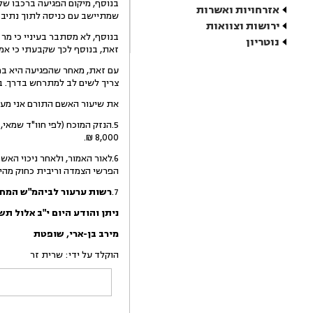
בנוסף, מיקום הפגיעה ברכבו של
אזרחויות ואשרות
שמתיישב עם כניסה לתוך נתיב 
ירושות וצוואות
בנוסף, לא מסתבר בעיניי כי מר
נוטריון
זאת, בנוסף לכך שקבעתי כי אמ
עם זאת, מאחר שהפגיעה היא בחל
צריך לשים לב למתרחש בדרך. במ
את שיעור האשם התורם אני מעריכה
8,000 ₪.
הפרשי הצמדה וריבית כחוק מהי
7.
רשות ערעור לביהמ"ש המחוזי (מר
ניתן והודע היום
י"ב אלול תש
מירב
בן-ארי
,
שופטת
הוקלד על ידי: שרית זר