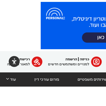

כניסה
|
הרשמה
רכישת מנוי
ﱐ

למנויים ומשתמשים חדשים
למאגר הפסיקה

ירותים משפטיים
פורום עורכי דין
עוד