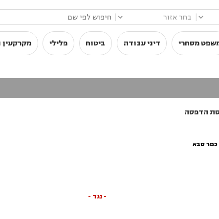
|
|
שפט מסחרי
דיני עבודה
ביטוח
פלילי
מקרקעין ו
סת הדפסה
כפר סבא
- נגד -