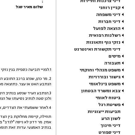
דיני צרכנות ותיירות
:
שלום מאיר סגל
קניין רוחני
דיני משפחה
דיני חברות
הוצאה לפועל
רשלנות רפואית
נזקי גוף ותאונות
דיני תקשורת ואינטרנט
מיסים
תעבורה
משפט מנהלי וחוקתי
1.לפניי תביעה כספית בגין נזקי רכוש בתאונת דרכים מיום 3.9.10.
גישור ובוררויות
2. מר כהן, שנהג ברכב התובע 
משפט בינלאומי
הנתבע האט או עצר. כתוצאה מכך
צבא ומשרד הבטחון
3.הנתבע העיד שנסע בנתיב הימ
ביטוח לאומי
ולכן סטה לנתיב נסיעתו של הנת
פשיטת רגל
4.לאחר ששמעתי את הצדדים, אני סבורה שגרסתו של מר כהן מסתברת יותר, אם כי יש מקום לנכות אשם תורם.
תביעות ייצוגיות
תחילה, קיימת מחלוקת בין הצדדי
לשון הרע
אמין. מר דדון לא ניסה "לנדב"
דיני חינוך
בנתיב האמצעי. עדות זאת תומכת
דיני ספורט