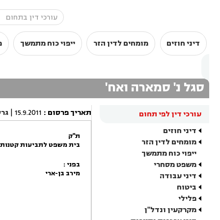
דיני חוזים
מומחים לדין הזר
ייפוי כוח מתמשך
מ
סגל נ' סמארה ואח'
תאריך פרסום
:
15.9.2011
|
גר
עורכי דין לפי תחום
דיני חוזים
ת"ק
מומחים לדין הזר
בית משפט לתביעות קטנות 
ייפוי כוח מתמשך
משפט מסחרי
בפני :
מירב בן-ארי
דיני עבודה
ביטוח
פלילי
מקרקעין ונדל"ן