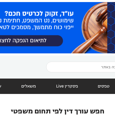
טפסים
פסקדין Live
משאלים
ש
חפש עורך דין לפי תחום משפטי