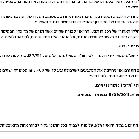
 התובע, תומך בטענתו של מר כהן בדבר התרחשות התאונה. אין המדובר בפגיעה חז
נסיעתו.
 כהן ניסה למנוע תאונה בכך שיצר תאונה אחרת, במשמע, הסברו של הנתבע לאותה ס
ינה עלי עדותו של מר דדון שהתאונה התרחשה בנתיב האמצעי.
קו האחורי של רכב הנתבע, הרי אני סבורה שקיים אשר תורם של מר כהן. הפסיקה 
קרה כזה, גם כאשר יש סטיה מנתיב, על הנהג שאל נתיבו סוטים, להיזהר ולהאט, על
 ב-20%.
5.הנזק המוכח (לפי חוו"ד שמאי, + שכ"ט שמאי +יר
ום ועד למועד התשלום בפועל.
כז) בתוך 15 ימים.
ע"א
,
11/09/2011
במעמד הנוכחים.
התוכן בעמוד זה אינו מלא, על מנת לצפות בכל התוכן עליך לבחור אחת מהאופציות