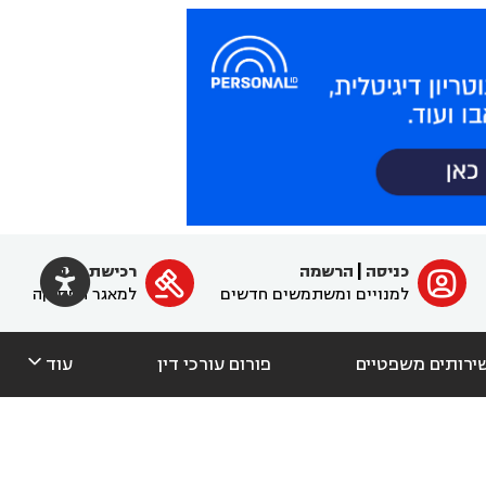

כניסה
|
הרשמה
רכישת מנוי
ﱐ

למנויים ומשתמשים חדשים
למאגר הפסיקה

ירותים משפטיים
פורום עורכי דין
עוד