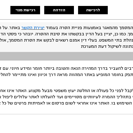
לרכישה
הזדהה
רכישת מנוי
המסמך מהמאגר באמצעות פניית הסרה בעמוד
יצירת הקשר
באתר. על ה
ך. כמו כן, יציין בעל הדין בבקשתו את סיבת ההסרה. יובהר כי פסקי הד
נהלת בתי המשפט. בעלי דין אמנם רשאים לבקש את הסרת המסמך, אולם
נתונה לשיקול דעת המערכת
ים להעביר בדרך המהירה הנאה והטובה ביותר חומר ומידע חיוני. עם 
תפק בחומר המופיע באתר המהווה מראה דרך וכיוון ואינו מתיימר להחלי
ל לפני כל פעולה או החלטה יעוץ משפטי מבעל מקצוע. האתר אינו אחרא
בתהליך ההמרה לעיוותים מסויימים ועד להעלתו לאתר עלולים ליפול אי 
ימוש בו. האתר אינו אחראי לשום פרסום או לאמיתות פרטים של כל אד