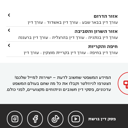

אזור הדרום
עורך דין בבאר שבע
עורך דין באשדוד
עורך דין


באשקלון
עורך דין בבאר טוביה
עורך דין בגן יבנה

אזור השרון והסביבה



עורך דין בניר הבנים
עורך דין בערד
עורך דין בקיבוץ


עורך דין בנתניה
עורך דין בהרצליה
עורך דין ברעננה


זיקים
עורך דין בנתיבות
עורך דין בקרית מלאכי



עורך דין בחדרה
עורך דין בכפר סבא
עורך דין בהוד

חיפה והקריות



השרון
עורך דין באבן יהודה
עורך דין בבנימינה



עורך דין בחיפה
עורך דין בקריית מוצקין
עורך דין


עורך דין בחריש
עורך דין בקיסריה
עורך דין בקדימה


בקרית מוצקין
עורך דין בקריית אתא
עורך דין


עורך דין ברמת השרון
עורך דין בתל מונד



בקריית חיים
עורך דין בקרית ביאליק
עורך דין


בחדרה

המידע המשפטי שחשוב לדעת – ישירות למייל שלכם!
הצטרפו לניוזלטר וקבלו את כל מה שחם בעולם המשפט
עדכונים, פסקי דין חשובים וניתוחים מקצועיים, לפני כולם.




פסק דין ברשת