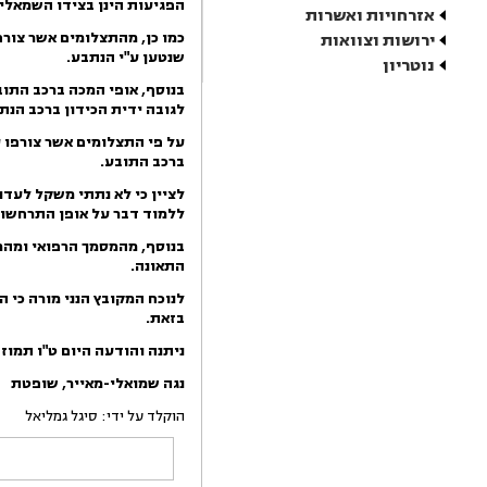
הפגיעות הינן בצידו השמאלי
אזרחויות ואשרות
כמו כן, מהתצלומים אשר צורפ
ירושות וצוואות
שנטען ע"י הנתבע.
נוטריון
בנוסף, אופי המכה ברכב התוב
לגובה ידית הכידון ברכב הנת
על פי התצלומים אשר צורפו 
ברכב התובע.
לציין כי לא נתתי משקל לעד
ללמוד דבר על אופן התרחשות 
בנוסף, מהמסמך הרפואי ומהמ
התאונה.
לנוכח המקובץ הנני מורה כי הנתבע ישלם לתובע סך של ,567
בזאת.
ניתנה והודעה היום
ט"ו תמוז
נגה
שמואלי-מאייר
,
שופטת
הוקלד על ידי: סיגל גמליאל