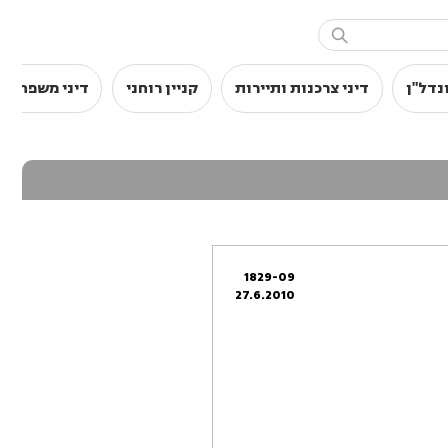

נדל"ן
דיני צרכנות ותיירות
קניין רוחני
דיני משפחה
1829-09
27.6.2010