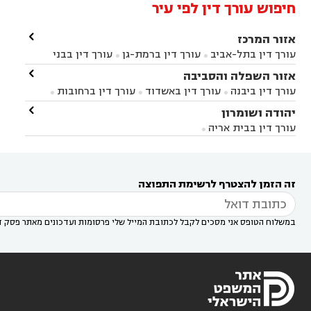
חיפוש עורך דין לפי עיר

אזור המרכז
עורך דין בתל-אביב
עורך דין ברמת-גן
עורך דין בבני


ברק
עורך דין בפתח תקווה
עורך דין בראשון לציון

אזור השפלה והסביבה



עורך דין ברחובות
עורך דין בנס ציונה
עורך דין


עורך דין ביבנה
עורך דין באשדוד
עורך דין ברחובות



במודיעין
עורך דין בהרצליה
עורך דין בחולון
עורך



עורך דין בראשון לציון
עורך דין במודיעין
עורך דין

יהודה ושומרון


דין בקרית אונו
עורך דין ברמלה
עורך דין בקריית


בבאר יעקב
עורך דין בגדרה
עורך דין בכפר רות



אונו
עורך דין בבת ים
עורך דין בגבעת שמואל
עורך
עורך דין בבית אריה




דין באזור
עורך דין בגן יבנה
עורך דין בעמק חפר



עורך דין במודיעין מכבים רעות
עורך דין במודיעין

רעות
עורך דין בסביון
עורך דין ברמת השרון
עורך



זה הזמן להצטרף לרשימת התפוצה
דין בשוהם

במשלוח הטופס אני מסכים לקבל לכתובת המייל שלי פרסומות ועדכונים מאתר פסק ד