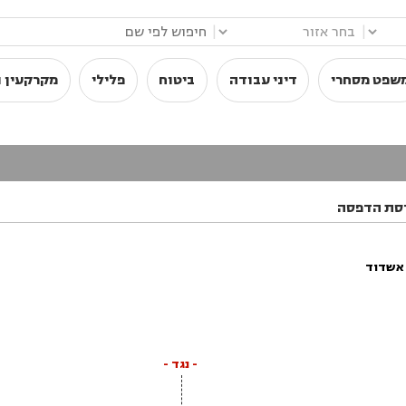
|
|
שפט מסחרי
דיני עבודה
ביטוח
פלילי
מקרקעין ו
סת הדפסה
 אשדוד
- נגד -