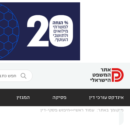

אינדקס עורכי דין
פסיקה
המגזין
מיקומך באתר:
עמוד ראשי
חיפוש פסקי-דין