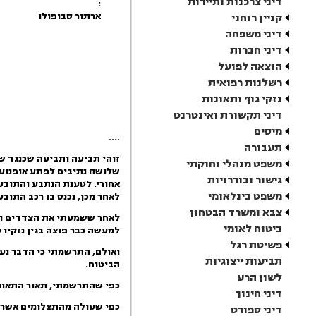
דיני צרכנות ותיירות
:
ארתור סבופולו
קניין רוחני
דיני משפחה
דיני חברות
הוצאה לפועל
רשלנות רפואית
נזקי גוף ותאונות
דיני תקשורת ואינטרנט
מיסים
....
תעבורה
זוהי תביעה ותביעה שכנגד שע
משפט מנהלי וחוקתי
שלושה נתיבים לפתע אופנוע ה
גישור ובוררויות
אחורי. לטענת הנתבע והתובע
משפט בינלאומי
לאחר מכן, נכנס בו רכב התוב
צבא ומשרד הבטחון
לאחר ששמעתי את הצדדים ועי
ביטוח לאומי
למעשה כבר פוצה בגין נזקיו 
פשיטת רגל
ואולם, התרשמתי כי הדבר נע
תביעות ייצוגיות
הביטוח.
לשון הרע
כפי שהתרשמתי, תאור התאונה
דיני חינוך
כפי שעולה מהתצלומים אשר צר
דיני ספורט