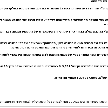
 של הקטנוע.
ו ע"י שני הצדדים אינני מוצאת כל אפשרות בה רכב התובע פגע בחלקו הקדמ
ע כפי העולה מהתצלומים מתיישבת לדידי עם סוג הרכב של הנתבע כאשר ניתן
בע.
ע"י הנתבע עולה בברור כי ידית הכידון השמאלית של הקטנוע נפגעה דבר המ
ותו של עד הראיה מטעם הנתבע שכן, מהמסמך אשר צורף על ידי הנתבע בכתב 
התאונה ובעדותו לפניי ציין כי היכרותו עם הנתבע הינה רבת שנים.
כנסיים אשר הוצגו בפניי שלטענת הנתבע לבש בעת התאונה אין בכדי לסתור
3 ₪ כאומדנה. הסכום האמור ישולם תוך 30 יום מהיום.
 תש"ע
,
27/06/2010
במעמד הנוכחים.
התוכן בעמוד זה אינו מלא, על מנת לצפות בכל התוכן עליך לבחור אחת מהאופציות