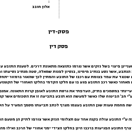
:
אלון חובב
פסק-דין
פסק דין
ניינן פיצוי בשל נזקים אשר נגרמו כתוצאה מתאונת דרכים. לטענת התובע עת
נתבע, אשר נסע בנתיב מימינו, בנסיון לפנות שמאלה, סטה מנתיב נסיעתו ופ
 שכנגד עת עמד בצומת עם רכבו של התובע והמתין לכך שהאור ברמזור יתחלף
ע מאחור כאשר רכב התובע פגע בו עם חלקו הקדמי בחלקו האחורי של הקטנוע ב
ינתי במסמכים בתיק, העדפתי את גרסת התובע לאופן קרות התאונה. אמנם ה
ע"י חב' הביטוח שלו כאשר למעשה הוא תובע בתביעה זו את הסכומים אשר קוזז
שה מחמת טעות שכן התובע בעצמו מצרף לכתב תביעתו מסמך המעיד על הסכ
 ע"י התובע עולה בקנה אחד עם תצלומי הנזק אשר צורפו לתיק הן מטעם הת
ף התובע הפגיעות ברכבו הינן בחלקו הצידי ימני אחורי של הרכב ואילו מה