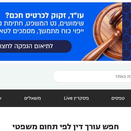
טפסים
פסקדין Live
משאלים
ש
חפש עורך דין לפי תחום משפטי