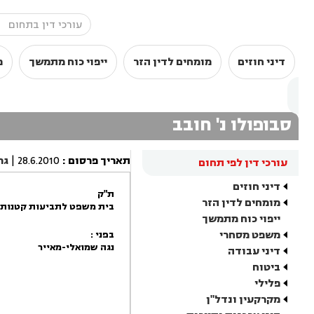
דיני חוזים
מומחים לדין הזר
ייפוי כוח מתמשך
מ
סבופולו נ' חובב
תאריך פרסום
:
28.6.2010
|
גר
עורכי דין לפי תחום
דיני חוזים
ת"ק
מומחים לדין הזר
בית משפט לתביעות קטנות
ייפוי כוח מתמשך
משפט מסחרי
בפני :
נגה שמואלי-מאייר
דיני עבודה
ביטוח
פלילי
מקרקעין ונדל"ן