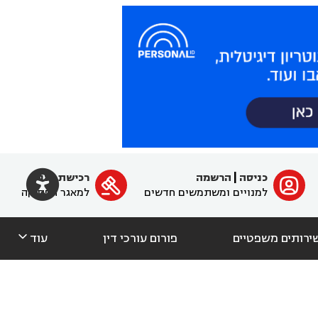

כניסה
|
הרשמה
רכישת מנוי
ﱐ

למנויים ומשתמשים חדשים
למאגר הפסיקה

ירותים משפטיים
פורום עורכי דין
עוד