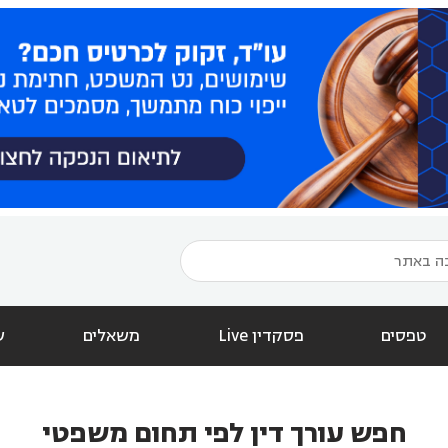
טפסים
פסקדין Live
משאלים
ש
חפש עורך דין לפי תחום משפטי