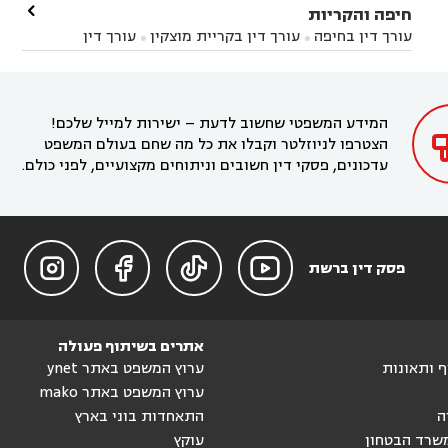
עורך דין בחדרה
עורך דין בכפר סבא
עורך דין בהוד

חיפה והקריות



השרון
עורך דין באבן יהודה
עורך דין בבנימינה



עורך דין בחיפה
עורך דין בקריית מוצקין
עורך דין


עורך דין בחריש
עורך דין בקיסריה
עורך דין בקדימה


בקרית מוצקין
עורך דין בקריית אתא
עורך דין


עורך דין ברמת השרון
עורך דין בתל מונד



בקריית חיים
עורך דין בקרית ביאליק
עורך דין


בחדרה

המידע המשפטי שחשוב לדעת – ישירות למייל שלכם!
הצטרפו לניוזלטר וקבלו את כל מה שחם בעולם המשפט
עדכונים, פסקי דין חשובים וניתוחים מקצועיים, לפני כולם.




פסק דין ברשת
אתרים בשיתוף פעולה
וף ותאונות
ערוץ המשפט באתר ynet
ערוץ המשפט באתר mako
ה
התאחדות בוני בארץ
שרד הבטחון
עוקץ