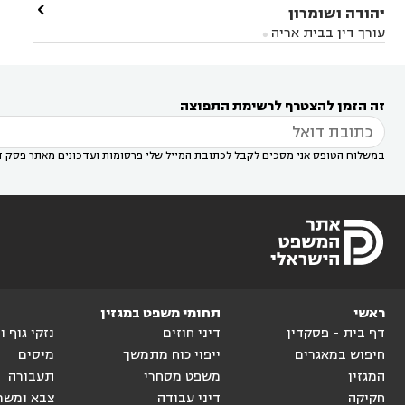
עורך דין בראשון לציון
עורך דין במודיעין
עורך דין

יהודה ושומרון


דין בקרית אונו
עורך דין ברמלה
עורך דין בקריית


בבאר יעקב
עורך דין בגדרה
עורך דין בכפר רות



אונו
עורך דין בבת ים
עורך דין בגבעת שמואל
עורך
עורך דין בבית אריה




דין באזור
עורך דין בגן יבנה
עורך דין בעמק חפר



עורך דין במודיעין מכבים רעות
עורך דין במודיעין

רעות
עורך דין בסביון
עורך דין ברמת השרון
עורך



זה הזמן להצטרף לרשימת התפוצה
דין בשוהם

במשלוח הטופס אני מסכים לקבל לכתובת המייל שלי פרסומות ועדכונים מאתר פסק ד
ראשי
תחומי משפט במגזין
דף בית - פסקדין
דיני חוזים
נזקי גוף 
חיפוש במאגרים
ייפוי כוח מתמשך
מיסים
המגזין
משפט מסחרי
תעבורה
חקיקה
דיני עבודה
צבא ומשר