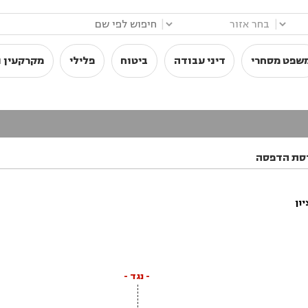
|
|
שפט מסחרי
דיני עבודה
ביטוח
פלילי
מקרקעין ו
סת הדפסה
ון
- נגד -