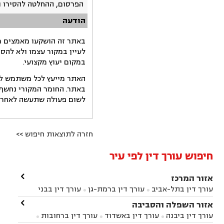
הפרסום, ההחלטה להסירו 
הודעה
באתר זה הושקעו מאמצים רב
לעיין במקור עצמו ולא להס
במקום יעוץ מקצועי.
האתר מייעץ לכל משתמש לקב
באתר. החומר המקורי נחשף 
לשום פעולה שתעשה לאחר הש
חזרה לתוצאות חיפוש >>
חיפוש עורך דין לפי עיר

אזור המרכז
עורך דין בתל-אביב
עורך דין ברמת-גן
עורך דין בבני


ברק
עורך דין בפתח תקווה
עורך דין בראשון לציון

אזור השפלה והסביבה



עורך דין ברחובות
עורך דין בנס ציונה
עורך דין


עורך דין ביבנה
עורך דין באשדוד
עורך דין ברחובות



במודיעין
עורך דין בהרצליה
עורך דין בחולון
עורך


