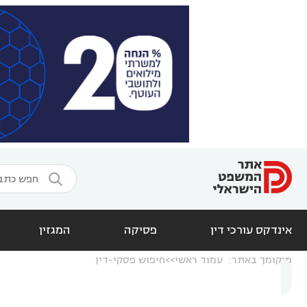

אינדקס עורכי דין
פסיקה
המגזין
מיקומך באתר:
עמוד ראשי
חיפוש פסקי-דין