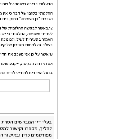
הבעלות בדירה רשומה על שם הת
החלטתי בסופו של דבר כי אין מ
הגדרת "בן משפחה" בחוק בית ה
12.באשר לבקשה החלופית של 
לענייני משפחה, החלטתי כי יש 
האמור בסעיף 11 
בשלב זה לפחות מסיכון של קיום
13.אשר על כן אני מעכב את הדין בתביעה זו עד שתתקבל החלטת בית המשפט לענייני משפחה בבקשה להעברת הדיון כאמור לעיל.
אם תידחה הבקשה, ייקבע מועד ד
14.על הצדדים להודיע לבית המשפט על החלטת בית המשפט לענייני משפחה סמוך לאחר שתינתן.
בעלי דין המבקשים הסרת 
להליך, מספרו וקישור למסמ
מפורסמים כדין ובאישור ה