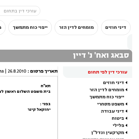
דיני חוזים
מומחים לדין הזר
ייפוי כוח מתמשך
מ
סבאג ואח' נ' דיין
תאריך פרסום
:
26.8.2010
|
גר
עורכי דין לפי תחום
דיני חוזים
תא"ח
מומחים לדין הזר
בית משפט השלום ראשון לצי
ייפוי כוח מתמשך
משפט מסחרי
בפני :
יחזקאל קינר
דיני עבודה
ביטוח
פלילי
מקרקעין ונדל"ן