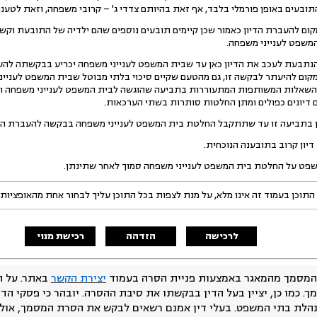
ובעים באופן פורמלי בלבד, אף זאת בהיותם צדדי ג' – קרובי משפחה, וזאת לטענ
קום להעברת הדיון כאמור שכן קיימים תובעים נוספים שהם ילדיה של התובעת וקשר
משפט לענייני משפחה.
הנתבעת לעכב את הדיון כאן עד שבית המשפט לענייני משפחה יכריע בבקשתה לה
מקום להיעתר לבקשה זו, גם מהטעם שקיים סיכוי בלתי מבוטל שבית המשפט לעניינ
לעיל, וגם נוכח השאלות המשותפות המתעוררות בתביעה שהוגשה לבית המשפט לענייני משפחה
 דיונים כפולים ומתן החלטות סותרות בשתי הערכאות.
יון קרוב בתובענה הנוכחית.
התוכן בעמוד זה אינו מלא, על מנת לצפות בכל התוכן עליך לבחור אחת מהאופציות
לרכישה
הזדהה
רכישת מנוי
המסמך מהמאגר באמצעות פניית הסרה בעמוד
יצירת הקשר
באתר. על ה
ך. כמו כן, יציין בעל הדין בבקשתו את סיבת ההסרה. יובהר כי פסקי הד
נהלת בתי המשפט. בעלי דין אמנם רשאים לבקש את הסרת המסמך, אולם