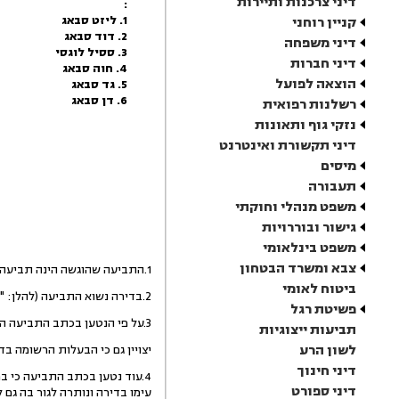
דיני צרכנות ותיירות
:
1. ליזט סבאג
קניין רוחני
2. דוד סבאג
דיני משפחה
3. ססיל לוגסי
דיני חברות
4. חוה סבאג
הוצאה לפועל
5. גד סבאג
6. דן סבאג
רשלנות רפואית
נזקי גוף ותאונות
דיני תקשורת ואינטרנט
מיסים
תעבורה
משפט מנהלי וחוקתי
גישור ובוררויות
משפט בינלאומי
צבא ומשרד הבטחון
1.התביעה שהוגשה הינה תביעה לפינוי מושכר לפי הפרק המיוחד שהוסף לתקנות סדר הדין האזרחי.
ביטוח לאומי
2.בדירה נשוא התביעה (להלן: "הדירה") התגוררו הנתבעת וכן המנוח, מר ג'רארד גדג' (להלן: "המנוח"), אשר נפטר ביום 8.8.08.
פשיטת רגל
3.על פי הנטען בכתב התביעה הדירה הושכרה למנוח ע"י התובעת 1 שהינה אחותו של המנוח.
תביעות ייצוגיות
לשון הרע
יצויין גם כי הבעלות הרשומה בדירה הינה של ה
דיני חינוך
4.עוד נטען בכתב התביעה כי 
דיני ספורט
עימו בדירה ונותרה לגור בה גם 