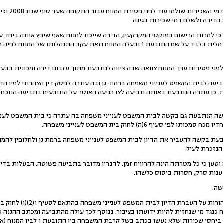
5.התובעים מ
כי למרות הרישום בפנקסי המקרקעין, הדירה שייכת למנוח שאף שיפץ אותה ביחד 
נטען כי הדירה היתה רשומה פורמלית בלבד על שם התובעת 1 ובעלה המנוח וזאת עקב הת
תביעה לבית המשפט לענייני משפחה ברמת-גן ובה עתרה לפסק דין הצהרתי לפיו הד
. כן עתרה הנתבעת באותה תביעה לצו מניעה האוסר על התובעים בתביעה הנוכחי
שה הנתבעת גם בקשה לבית המשפט לענייני משפחה בה עתרה כי בית המשפט לעניי
י סעיף 6(ה) לחוק בית המשפט לענייני משפחה.
בעת בקשה להעביר את הדיון לבית המשפט לענייני משפחה ברמת גן ולחלופין להמת
נזכרת לעיל.
 וטען כי כל מטרתה הינה להרוויח זמן. לדבריו מדובר בתביעה פשוטה. הבעלות ב
נות סרק, חסרות ביסוס כלשהו.
ושה.
11.שקלתי תחילה אם יש מקום להו
 כנגד מי שנחזית להיות ידועתו בציבור. בנוסף לכך עולה מהתביעה ומכתב ההגנה 
שכן מחד מדובר בכתב התביעה ביחסי שכי