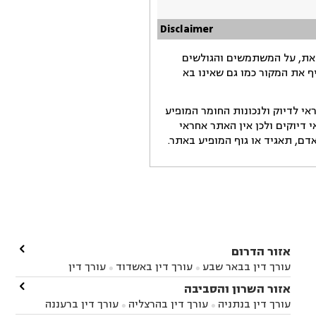
Disclaimer
זאת, על המשתמשים והגולשים
ף את המקור כמו גם שאינו בא
י לדיוק ולנכונות החומר המופיע
דיוקים ולכן אין האתר אחראי
ם, תאגיד או גוף המופיע באתר.

אזור הדרום
עורך דין בבאר שבע
עורך דין באשדוד
עורך דין


באשקלון
עורך דין בבאר טוביה
עורך דין בגן יבנה

אזור השרון והסביבה



עורך דין בניר הבנים
עורך דין בערד
עורך דין בקיבוץ


עורך דין בנתניה
עורך דין בהרצליה
עורך דין ברעננה


זיקים
עורך דין בנתיבות
עורך דין בקרית מלאכי


