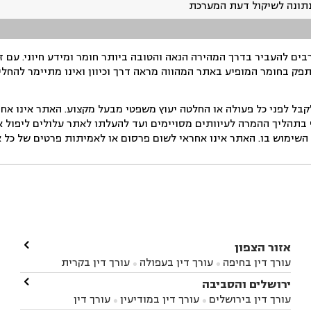
נתונה לשיקול דעת המערכת
ים להעביר בדרך המהירה הנאה והטובה ביותר חומר ומידע חיוני. עם 
תפק בחומר המופיע באתר המהווה מראה דרך וכיוון ואינו מתיימר להחלי
ל לפני כל פעולה או החלטה יעוץ משפטי מבעל מקצוע. האתר אינו אחרא
בתהליך ההמרה לעיוותים מסויימים ועד להעלתו לאתר עלולים ליפול אי 
ימוש בו. האתר אינו אחראי לשום פרסום או לאמיתות פרטים של כל אד

אזור הצפון
עורך דין בחיפה
עורך דין בעפולה
עורך דין בקרית


אתא
עורך דין בנהריה
עורך דין בראש פינה
עורך דין

ירושלים והסביבה



בקרית שמונה
עורך דין במושב מגדים
עורך דין


עורך דין בירושלים
עורך דין במודיעין
עורך דין


במושב ציפורי
עורך דין בסח'נין
עורך דין בעכו
עורך


