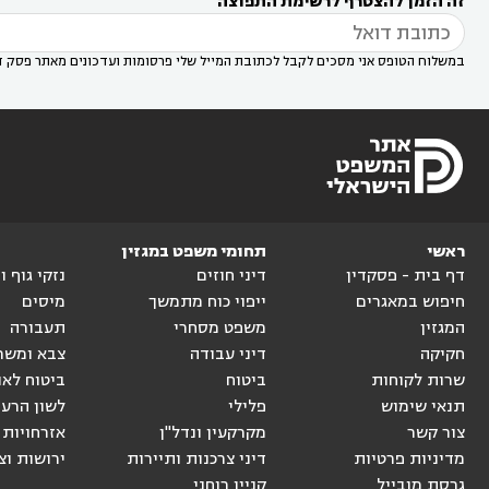
זה הזמן להצטרף לרשימת התפוצה
דין בשוהם

במשלוח הטופס אני מסכים לקבל לכתובת המייל שלי פרסומות ועדכונים מאתר פסק ד
ראשי
תחומי משפט במגזין
דף בית - פסקדין
דיני חוזים
נזקי גוף 
חיפוש במאגרים
ייפוי כוח מתמשך
מיסים
המגזין
משפט מסחרי
תעבורה
חקיקה
דיני עבודה
צבא ומשר
שרות לקוחות
ביטוח
ביטוח לאו
תנאי שימוש
פלילי
לשון הרע
צור קשר
מקרקעין ונדל"ן
אזרחויות 
מדיניות פרטיות
דיני צרכנות ותיירות
ירושות וצ
גרסת מובייל
קניין רוחני