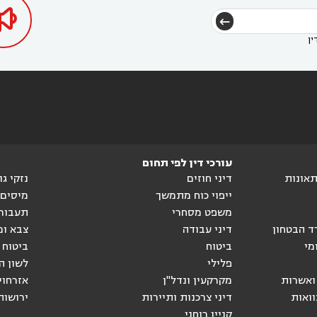

ין
עורכי דין לפי תחום
ותאונות
דיני חוזים
נזקי ג
ייפוי כוח מתמשך
מיסים
משפט מסחרי
תעבור
ד הבטחון
דיני עבודה
צבא ומ
מי
ביטוח
ביטוח 
פלילי
לשון ה
ואשרות
מקרקעין ונדל"ן
אזרחוי
וואות
דיני צרכנות ותיירות
ירושות
קניין רוחני