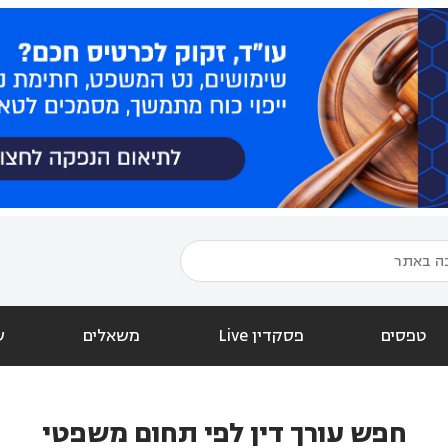
טפסים
פסקדין Live
משאלים
ש
חפש עורך דין לפי תחום משפטי