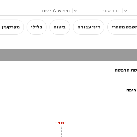
|
|
שפט מסחרי
דיני עבודה
ביטוח
פלילי
מקרקעין ו
סת הדפסה
חיפה
- נגד -