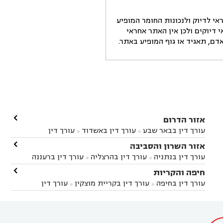
י לדיוק ולנכונות החומר המופיע
דיוקים ולכן אין האתר אחראי
ם, תאגיד או גוף המופיע באתר.

אזור הדרום
עורך דין בבאר שבע
עורך דין באשדוד
עורך דין


באשקלון
עורך דין בבאר טוביה
עורך דין בגן יבנה

אזור השרון והסביבה



עורך דין בניר הבנים
עורך דין בערד
עורך דין בקיבוץ


עורך דין בנתניה
עורך דין בהרצליה
עורך דין ברעננה


זיקים
עורך דין בנתיבות
עורך דין בקרית מלאכי



עורך דין בחדרה
עורך דין בכפר סבא
עורך דין בהוד

חיפה והקריות



השרון
עורך דין באבן יהודה
עורך דין בבנימינה



עורך דין בחיפה
עורך דין בקריית מוצקין
עורך דין


עורך דין בחריש
עורך דין בקיסריה
עורך דין בקדימה


בקרית מוצקין
עורך דין בקריית אתא
עורך דין


עורך דין ברמת השרון
עורך דין בתל מונד



בקריית חיים
עורך דין בקרית ביאליק
עורך דין


בחדרה
