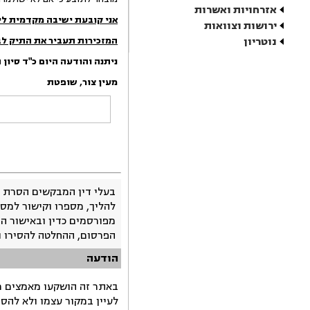
אזרחויות ואשרות
אני קובעת ישיבה מקדמית לי
ירושות וצוואות
נוטריון
המזכירות
תעביר את התיק ל
ניתנה והודעה היום
כ"ד סיון
מעין
צור
,
שופטת
בעלי דין המבקשים הסרת 
להליך, מספרו וקישור למסמ
מפורסמים כדין ובאישור ה
הפרסום, ההחלטה להסירו 
הודעה
באתר זה הושקעו מאמצים רב
לעיין במקור עצמו ולא להס