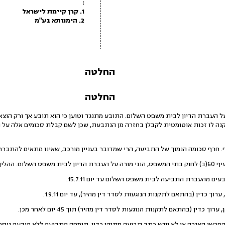
:
1. קרן קיימת לישראל
2. הימנותא בע"מ
החלטה
החלטה
העברת הדיון לבית משפט השלום. התובע מתנגד וטוען כי הוא תובע אך ורק הוצאו
קנה לו זכות אוטומטית לקבלן בחזרה מן הנתבעת, שכן לשם קבלת סכומים אלה על 
. חרף סכומה הנמוך של התביעה, הרי שמדובר בעניין מורכב, שאינו מתאים להתבר
תנהל בפניי,
ם מהעברת התביעה לבית משפט השלום עד יום 15.7.11.
ך כדין (בהתאם לתקנות הנוגעות לסדר דין מהיר), עד יום 1.9.11.
כדין (בהתאם לתקנות הנוגעות לסדר דין מהיר) תוך 45 יום לאחר מכן.
הפרשי האגרה או לא יוגש כתב תביעה מתוקן כדין, תימחק התביעה ללא הודעה נוספ