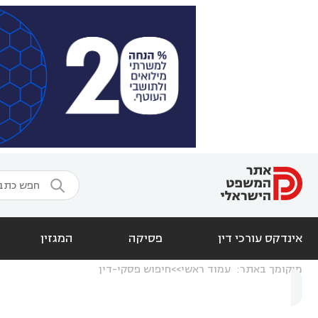

אינדקס עורכי דין
פסיקה
המגזין
מיקומך באתר:
עמוד ראשי
חיפוש פסקי-דין