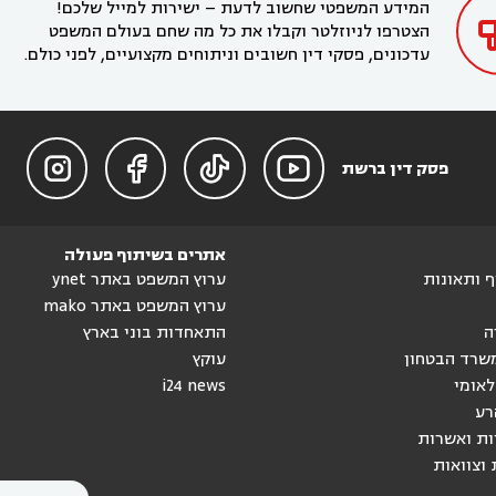
המידע המשפטי שחשוב לדעת – ישירות למייל שלכם!
הצטרפו לניוזלטר וקבלו את כל מה שחם בעולם המשפט
עדכונים, פסקי דין חשובים וניתוחים מקצועיים, לפני כולם.




פסק דין ברשת
אתרים בשיתוף פעולה
וף ותאונות
ערוץ המשפט באתר ynet
ערוץ המשפט באתר mako
ה
התאחדות בוני בארץ
שרד הבטחון
עוקץ
לאומי
i24 news
רע
ות ואשרות
 וצוואות