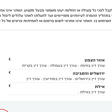
ל לפני כל פעולה או החלטה יעוץ משפטי מבעל מקצוע. האתר אינו אחרא
בתהליך ההמרה לעיוותים מסויימים ועד להעלתו לאתר עלולים ליפול אי 
ימוש בו. האתר אינו אחראי לשום פרסום או לאמיתות פרטים של כל אד

אזור הצפון
עורך דין בחיפה
עורך דין בעפולה
עורך דין בקרית


אתא
עורך דין בנהריה
עורך דין בראש פינה
עורך דין

ירושלים והסביבה



בקרית שמונה
עורך דין במושב מגדים
עורך דין


עורך דין בירושלים
עורך דין במודיעין
עורך דין


במושב ציפורי
עורך דין בסח'נין
עורך דין בעכו
עורך



בבית-שמש
עורך דין במבשרת ציון
עורך דין בגיזו

אילת



דין בעמק הירדן
עורך דין בנשר
עורך דין בקרית


עורך דין בגבעת זאב
עורך דין בנווה אילן
עורך דין


ביאליק
עורך דין במגדל העמק
עורך דין בקיבוץ לוחמי
עורך דין באילת



בקרני שומרון
עורך דין בשורש


הגטאות
עורך דין בקיסריה
עורך דין בטבריה
עורך



דין בכפר ראמה
עורך דין באור עקיבא

