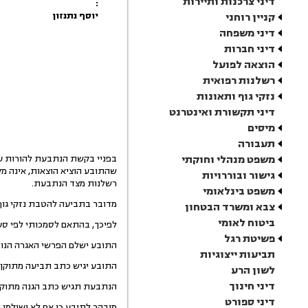
דיני צרכנות ותיירות
:
יוסף נתנזון
קניין רוחני
דיני משפחה
דיני חברות
הוצאה לפועל
רשלנות רפואית
נזקי גוף ותאונות
דיני תקשורת ואינטרנט
מיסים
תעבורה
משפט מנהלי וחוקתי
בפניי בקשת הנתבעת להורות על 
שהתובע הוציא הוצאות, אינה מ
גישור ובוררויות
רשלנות מצד הנתבעת.
משפט בינלאומי
מדובר בתביעה להטבת נזקי גוף
צבא ומשרד הבטחון
ביטוח לאומי
לפיכך, בהתאם לסמכותי לפי סעיף 60(ב) לחוק בתי המשפט, הנני מורה על העברת הדיון לבית משפט השלום. ההליך י
פשיטת רגל
התובע ישלם הפרשי האגרה הנובעי
תביעות ייצוגיות
התובע יגיש כתב תביעה מתוקן, ערו
לשון הרע
דיני חינוך
הנתבעת תגיש כתב הגנה מתוקן, ערוך 
דיני ספורט
מובהר לתובע כי אם לא ישולמו 