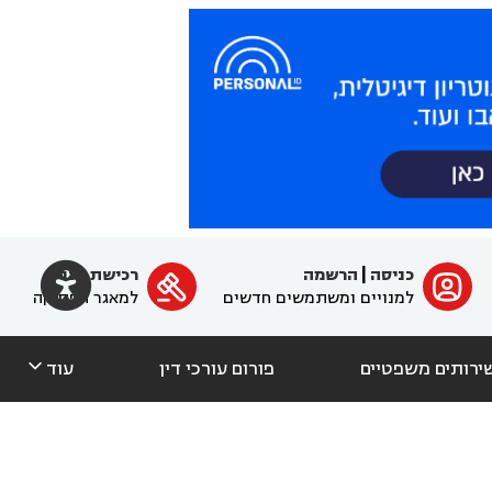

כניסה
|
הרשמה
רכישת מנוי
ﱐ

למנויים ומשתמשים חדשים
למאגר הפסיקה

ירותים משפטיים
פורום עורכי דין
עוד