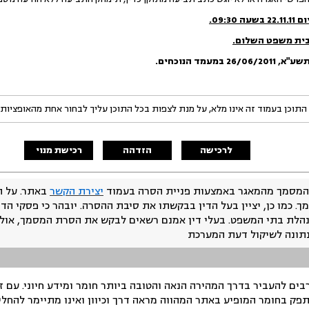
ום
22.11.11 בשעה 09:30.
בית משפט השלום.
 תשע"א
,
26/06/2011
במעמד הנוכחים.
התוכן בעמוד זה אינו מלא, על מנת לצפות בכל התוכן עליך לבחור אחת מהאופציות
לרכישה
הזדהה
רכישת מנוי
המסמך מהמאגר באמצעות פניית הסרה בעמוד
יצירת הקשר
באתר. על ה
ך. כמו כן, יציין בעל הדין בבקשתו את סיבת ההסרה. יובהר כי פסקי הד
נהלת בתי המשפט. בעלי דין אמנם רשאים לבקש את הסרת המסמך, אולם
נתונה לשיקול דעת המערכת
ים להעביר בדרך המהירה הנאה והטובה ביותר חומר ומידע חיוני. עם 
תפק בחומר המופיע באתר המהווה מראה דרך וכיוון ואינו מתיימר להחלי