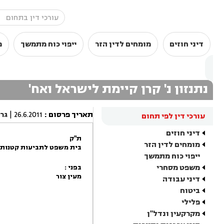
דיני חוזים
מומחים לדין הזר
ייפוי כוח מתמשך
מ
נתנזון נ' קרן קיימת לישראל ואח'
תאריך פרסום
:
26.6.2011
|
גר
עורכי דין לפי תחום
דיני חוזים
ת"ק
מומחים לדין הזר
בית משפט לתביעות קטנות 
ייפוי כוח מתמשך
משפט מסחרי
בפני :
מעין צור
דיני עבודה
ביטוח
פלילי
מקרקעין ונדל"ן