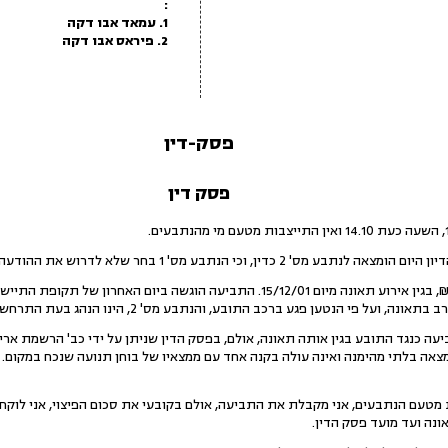
:
1. עמאד אבו דקה
2. פיראס אבו דקה
פסק-דין
פסק דין
 הנתבע מס' 1 בחר שלא לדרוש את ההודעה על הדיון היום שהומצאה לו.
ל פי הנטען פגע ברכב התובע, והנתבע מס' 2, הינו הנהג בעת התרחשות התאונה.
הנתבע מס' 1 הגיש תביעה כנגד התובע בגין אותה תאונה, אולם, בפסק הדין שניתן על ידי כב' ה
 שעדותו נמצאה בלתי מהימנה ואינה עולה בקנה אחד עם ממצאיו של בוחן תנועה שנכח במק
מטעם הנתבעים, אני מקבלת את התביעה, אולם בקובעי את סכום הפיצוי, אני לוקחת
נה ועד מועד פסק הדין.