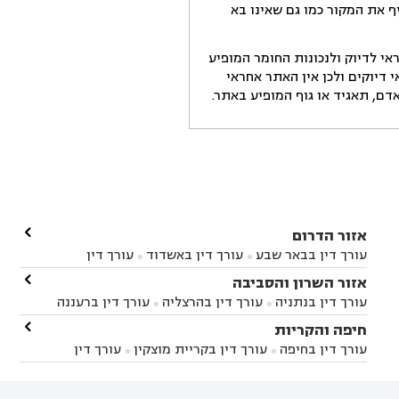
ף את המקור כמו גם שאינו בא
י לדיוק ולנכונות החומר המופיע
דיוקים ולכן אין האתר אחראי
ם, תאגיד או גוף המופיע באתר.

אזור הדרום
עורך דין בבאר שבע
עורך דין באשדוד
עורך דין


באשקלון
עורך דין בבאר טוביה
עורך דין בגן יבנה

אזור השרון והסביבה



עורך דין בניר הבנים
עורך דין בערד
עורך דין בקיבוץ


עורך דין בנתניה
עורך דין בהרצליה
עורך דין ברעננה


זיקים
עורך דין בנתיבות
עורך דין בקרית מלאכי



עורך דין בחדרה
עורך דין בכפר סבא
עורך דין בהוד

חיפה והקריות



השרון
עורך דין באבן יהודה
עורך דין בבנימינה



עורך דין בחיפה
עורך דין בקריית מוצקין
עורך דין


עורך דין בחריש
עורך דין בקיסריה
עורך דין בקדימה


בקרית מוצקין
עורך דין בקריית אתא
עורך דין


עורך דין ברמת השרון
עורך דין בתל מונד



בקריית חיים
עורך דין בקרית ביאליק
עורך דין

