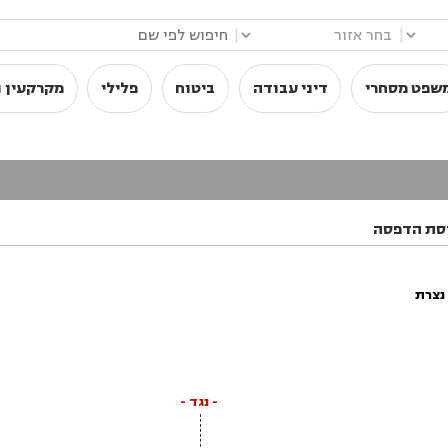
|
|
שפט מסחרי
דיני עבודה
ביטוח
פלילי
מקרקעין ו
סת הדפסה
נצרת
- נגד -