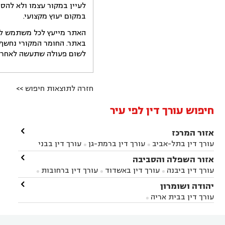
לעיין במקור עצמו ולא להס
במקום יעוץ מקצועי.
האתר מייעץ לכל משתמש לקב
באתר. החומר המקורי נחשף 
לשום פעולה שתעשה לאחר הש
חזרה לתוצאות חיפוש >>
חיפוש עורך דין לפי עיר

אזור המרכז
עורך דין בתל-אביב
עורך דין ברמת-גן
עורך דין בבני


ברק
עורך דין בפתח תקווה
עורך דין בראשון לציון

אזור השפלה והסביבה



עורך דין ברחובות
עורך דין בנס ציונה
עורך דין


עורך דין ביבנה
עורך דין באשדוד
עורך דין ברחובות



במודיעין
עורך דין בהרצליה
עורך דין בחולון
עורך



עורך דין בראשון לציון
עורך דין במודיעין
עורך דין

יהודה ושומרון


דין בקרית אונו
עורך דין ברמלה
עורך דין בקריית


בבאר יעקב
עורך דין בגדרה
עורך דין בכפר רות



אונו
עורך דין בבת ים
עורך דין בגבעת שמואל
עורך
עורך דין בבית אריה




דין באזור
עורך דין בגן יבנה
עורך דין בעמק חפר



עורך דין במודיעין מכבים רעות
עורך דין במודיעין
