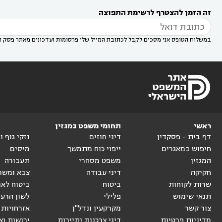
רעות
עורך דין בסביון
עורך דין ברמת השרון
עורך



זה הזמן להצטרף לרשימת התפוצה
דין בשוהם

במשלוח הטופס אני מסכים לקבל לכתובת המייל שלי פרסומות ועדכונים מאתר פסק ד
ראשי
תחומי משפט במגזין
דף בית - פסקדין
דיני חוזים
נזקי גוף 
חיפוש במאגרים
ייפוי כוח מתמשך
מיסים
המגזין
משפט מסחרי
תעבורה
חקיקה
דיני עבודה
צבא ומשר
שרות לקוחות
ביטוח
ביטוח לאו
תנאי שימוש
פלילי
לשון הרע
צור קשר
מקרקעין ונדל"ן
אזרחויות 
מדיניות פרטיות
דיני צרכנות ותיירות
ירושות וצ