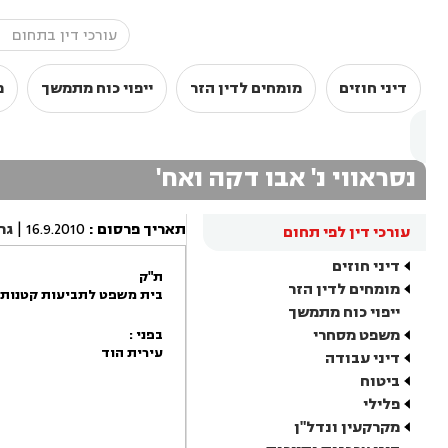
דיני חוזים
מומחים לדין הזר
ייפוי כוח מתמשך
מ
נסראווי נ' אבו דקה ואח'
תאריך פרסום
:
16.9.2010
|
גר
עורכי דין לפי תחום
דיני חוזים
ת"ק
מומחים לדין הזר
בית משפט לתביעות קטנות 
ייפוי כוח מתמשך
משפט מסחרי
בפני :
עירית הוד
דיני עבודה
ביטוח
פלילי
מקרקעין ונדל"ן