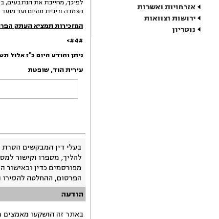
אזרחויות ואשרות
הצמדה וריבית מהיום ועד מועד 
ירושות וצוואות
המזכירות תמציא העתק הפרו
נוטריון
#4#>
ניתן והודע היום
כ"ז אלול תש
עירית
הוד
,
שופטת
בעלי דין המבקשים הסרת 
להליך, מספרו וקישור למסמ
מפורסמים כדין ובאישור ה
הפרסום, ההחלטה להסירו 
הודעה
באתר זה הושקעו מאמצים רב