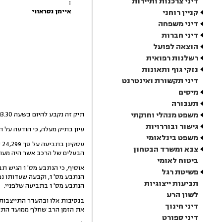
דיני צרכנות ותיירות
:
איימן נסראווי
קניין רוחני
דיני משפחה
דיני חברות
הוצאה לפועל
רשלנות רפואית
נזקי גוף ותאונות
דיני תקשורת ואינטרנט
מיסים
תעבורה
משפט מנהלי וחוקתי
תיק זה נקבע להיום בשעה 13.30, השעה כעת 14.10 ואין התייצבות מטעם מי מהנתבעים.
גישור ובוררויות
עיון בתיק מעלה, כי הודעה על הדיון היום הומצאה לנתבע מס' 2 כדין, וכי
משפט בינלאומי
צבא ומשרד הבטחון
הבעלים של הרכב אשר היה מעורב בתאונה, וע
ביטוח לאומי
אוסיף, כי 
פשיטת רגל
הנתבע מס' 1, וקבעה
תביעות ייצוגיות
הנתבע מס' 1 בתביעה שלפניי.
לשון הרע
בנסיבות אלו ובהעדר התייצבות 
דיני חינוך
את הזמן הרב שחלף ממועד התאו
דיני ספורט