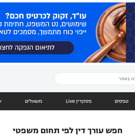
טפסים
פסקדין Live
משאלים
ש
חפש עורך דין לפי תחום משפטי