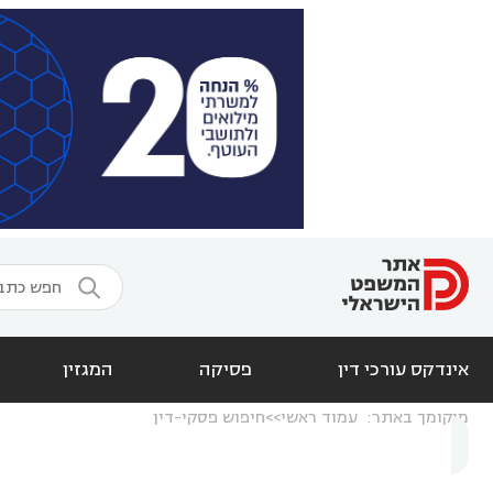

אינדקס עורכי דין
פסיקה
המגזין
מיקומך באתר:
עמוד ראשי
חיפוש פסקי-דין