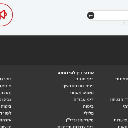

ין
עורכי דין לפי תחום
ותאונות
דיני חוזים
נזקי ג
ייפוי כוח מתמשך
מיסים
משפט מסחרי
תעבור
ד הבטחון
דיני עבודה
צבא ומ
מי
ביטוח
ביטוח 
פלילי
לשון ה
ואשרות
מקרקעין ונדל"ן
אזרחוי
וואות
דיני צרכנות ותיירות
ירושות