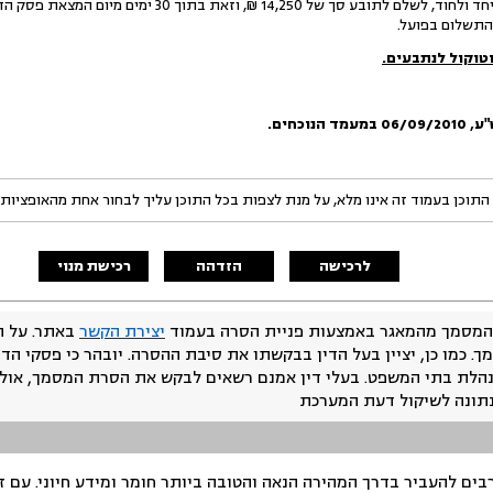
לפיכך, מחייבת את הנתבעים, ביחד ולחוד, לשלם לתובע סך של 50
התשלום בפועל.
טוקול לנתבעים.
"ע
,
06/09/2010
במעמד הנוכחים.
התוכן בעמוד זה אינו מלא, על מנת לצפות בכל התוכן עליך לבחור אחת מהאופציות
לרכישה
הזדהה
רכישת מנוי
המסמך מהמאגר באמצעות פניית הסרה בעמוד
יצירת הקשר
באתר. על ה
ך. כמו כן, יציין בעל הדין בבקשתו את סיבת ההסרה. יובהר כי פסקי הד
נהלת בתי המשפט. בעלי דין אמנם רשאים לבקש את הסרת המסמך, אולם
נתונה לשיקול דעת המערכת
ים להעביר בדרך המהירה הנאה והטובה ביותר חומר ומידע חיוני. עם 