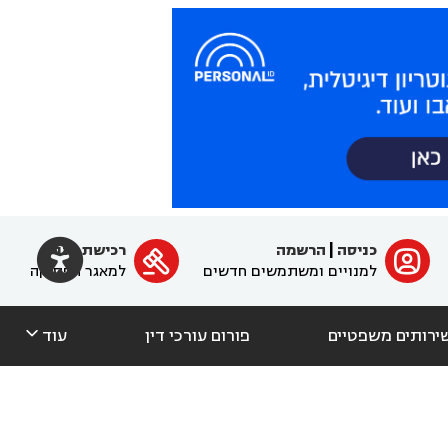

כניסה
|
הרשמה
רכישת מנוי
ﱐ

למנויים ומשתמשים חדשים
למאגר הפסיקה

ירותים משפטיים
פורום עורכי דין
עוד