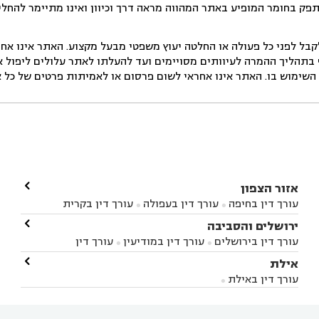
תפק בחומר המופיע באתר המהווה מראה דרך וכיוון ואינו מתיימר להחלי
ל לפני כל פעולה או החלטה יעוץ משפטי מבעל מקצוע. האתר אינו אחרא
בתהליך ההמרה לעיוותים מסויימים ועד להעלתו לאתר עלולים ליפול אי 
ימוש בו. האתר אינו אחראי לשום פרסום או לאמיתות פרטים של כל אד

אזור הצפון
עורך דין בחיפה
עורך דין בעפולה
עורך דין בקרית


אתא
עורך דין בנהריה
עורך דין בראש פינה
עורך דין

ירושלים והסביבה



בקרית שמונה
עורך דין במושב מגדים
עורך דין


עורך דין בירושלים
עורך דין במודיעין
עורך דין


במושב ציפורי
עורך דין בסח'נין
עורך דין בעכו
עורך



בבית-שמש
עורך דין במבשרת ציון
עורך דין בגיזו

אילת



דין בעמק הירדן
עורך דין בנשר
עורך דין בקרית


עורך דין בגבעת זאב
עורך דין בנווה אילן
עורך דין


ביאליק
עורך דין במגדל העמק
עורך דין בקיבוץ לוחמי
עורך דין באילת



בקרני שומרון
עורך דין בשורש


הגטאות
עורך דין בקיסריה
עורך דין בטבריה
עורך



דין בכפר ראמה
עורך דין באור עקיבא

