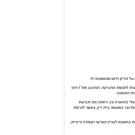
עסקינן בתביעה על סך 24,299 ₪, בגין אירוע תאונה מיום 15/12/01. התביעה הוגשה ביום האחרון של תקופת התיישנות להגשת התביעה. הנתבע מס' 1 הינו
רשמת אריאלי כתוארה אז, דחתה את תביעת
ום. מדובר במעשה בית דין, באשר לגרסת
 בחשבון לעניין הפרשי הצמדה וריבית,