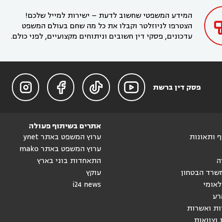
בחדרה

המידע המשפטי שחשוב לדעת – ישירות למייל שלכם!
הצטרפו לניוזלטר וקבלו את כל מה שחם בעולם המשפט
עדכונים, פסקי דין חשובים וניתוחים מקצועיים, לפני כולם.




פסק דין ברשת
אתרים בשיתוף פעולה
וף ותאונות
ערוץ המשפט באתר ynet
ערוץ המשפט באתר mako
ה
התאחדות בוני בארץ
שרד הבטחון
עוקץ
לאומי
i24 news
רע
ות ואשרות
 וצוואות