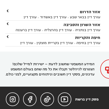

אזור הדרום
עורך דין בבאר שבע
עורך דין באשדוד
עורך דין


באשקלון
עורך דין בבאר טוביה
עורך דין בגן יבנה

אזור השרון והסביבה



עורך דין בניר הבנים
עורך דין בערד
עורך דין בקיבוץ


עורך דין בנתניה
עורך דין בהרצליה
עורך דין ברעננה


זיקים
עורך דין בנתיבות
עורך דין בקרית מלאכי



עורך דין בחדרה
עורך דין בכפר סבא
עורך דין בהוד

חיפה והקריות



השרון
עורך דין באבן יהודה
עורך דין בבנימינה



עורך דין בחיפה
עורך דין בקריית מוצקין
עורך דין


עורך דין בחריש
עורך דין בקיסריה
עורך דין בקדימה


בקרית מוצקין
עורך דין בקריית אתא
עורך דין


עורך דין ברמת השרון
עורך דין בתל מונד



בקריית חיים
עורך דין בקרית ביאליק
עורך דין


בחדרה

המידע המשפטי שחשוב לדעת – ישירות למייל שלכם!
הצטרפו לניוזלטר וקבלו את כל מה שחם בעולם המשפט
עדכונים, פסקי דין חשובים וניתוחים מקצועיים, לפני כולם.




פסק דין ברשת