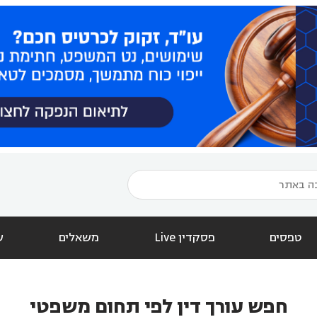
טפסים
פסקדין Live
משאלים
ש
חפש עורך דין לפי תחום משפטי