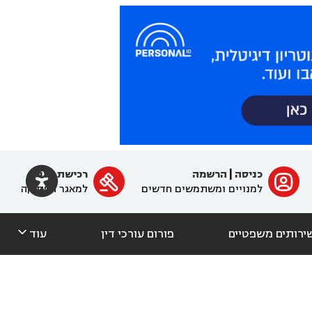

כניסה
|
הרשמה
רכישת מנוי
ﱐ

למנויים ומשתמשים חדשים
למאגר הפסיקה

ירותים משפטיים
פורום עורכי דין
עוד