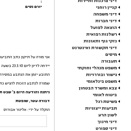
דיני צרכנות ותיירות
:
יורם נסים
קניין רוחני
דיני משפחה
דיני חברות
הוצאה לפועל
רשלנות רפואית
נזקי גוף ותאונות
דיני תקשורת ואינטרנט
מיסים
אני מורה על תיקון כתב התביע
תעבורה
יידחה לדיון ליום 23.3.10 בשעה 08.30.
משפט מנהלי וחוקתי
גישור ובוררויות
התובע יזמן את הנתבע במסירה 
משפט בינלאומי
שמורה לנתבע הזכות להגיש כתב הגנה ל
צבא ומשרד הבטחון
ניתנה והודעה היום
ב' שבט ת
ביטוח לאומי
דבורה
עטר
,
שופטת
פשיטת רגל
תביעות ייצוגיות
הוקלד על ידי: אלינור אבורוס
לשון הרע
דיני חינוך
דיני ספורט