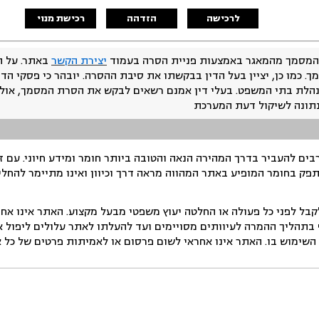
לרכישה
הזדהה
רכישת מנוי
המסמך מהמאגר באמצעות פניית הסרה בעמוד
יצירת הקשר
באתר. על ה
ך. כמו כן, יציין בעל הדין בבקשתו את סיבת ההסרה. יובהר כי פסקי הד
נהלת בתי המשפט. בעלי דין אמנם רשאים לבקש את הסרת המסמך, אולם
נתונה לשיקול דעת המערכת
ים להעביר בדרך המהירה הנאה והטובה ביותר חומר ומידע חיוני. עם 
תפק בחומר המופיע באתר המהווה מראה דרך וכיוון ואינו מתיימר להחלי
ל לפני כל פעולה או החלטה יעוץ משפטי מבעל מקצוע. האתר אינו אחרא
בתהליך ההמרה לעיוותים מסויימים ועד להעלתו לאתר עלולים ליפול אי 
ימוש בו. האתר אינו אחראי לשום פרסום או לאמיתות פרטים של כל אד