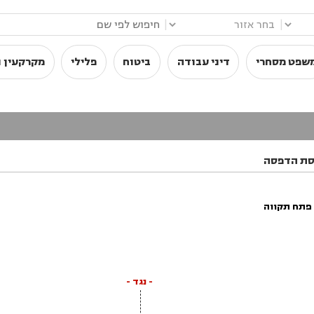
|
|
שפט מסחרי
דיני עבודה
ביטוח
פלילי
מקרקעין ו
סת הדפסה
פתח תקווה
- נגד -