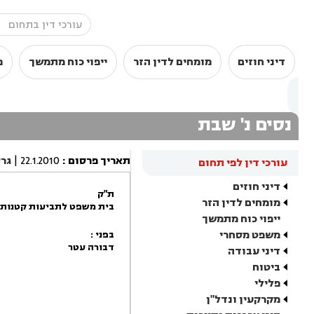
דיני חוזים
מומחים לדין הזר
ייפוי כוח מתמשך
מ
נסים נ' שבת
תאריך פרסום
:
22.1.2010
|
גר
עורכי דין לפי תחום
דיני חוזים
ת"ק
מומחים לדין הזר
בית משפט לתביעות קטנות 
ייפוי כוח מתמשך
משפט מסחרי
בפני :
דבורה עטר
דיני עבודה
ביטוח
פלילי
מקרקעין ונדל"ן