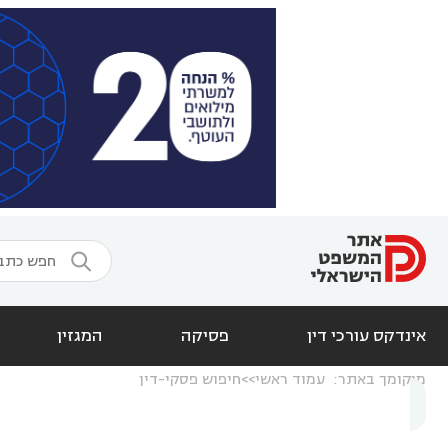

אינדקס עורכי דין
פסיקה
המגזין
מיקומך באתר:
עמוד ראשי
חיפוש פסקי-דין