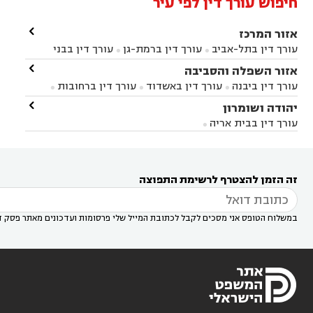
חיפוש עורך דין לפי עיר

אזור המרכז
עורך דין בתל-אביב
עורך דין ברמת-גן
עורך דין בבני


ברק
עורך דין בפתח תקווה
עורך דין בראשון לציון

אזור השפלה והסביבה



עורך דין ברחובות
עורך דין בנס ציונה
עורך דין


עורך דין ביבנה
עורך דין באשדוד
עורך דין ברחובות



במודיעין
עורך דין בהרצליה
עורך דין בחולון
עורך



עורך דין בראשון לציון
עורך דין במודיעין
עורך דין

יהודה ושומרון


דין בקרית אונו
עורך דין ברמלה
עורך דין בקריית


בבאר יעקב
עורך דין בגדרה
עורך דין בכפר רות



אונו
עורך דין בבת ים
עורך דין בגבעת שמואל
עורך
עורך דין בבית אריה




דין באזור
עורך דין בגן יבנה
עורך דין בעמק חפר



עורך דין במודיעין מכבים רעות
עורך דין במודיעין

רעות
עורך דין בסביון
עורך דין ברמת השרון
עורך



זה הזמן להצטרף לרשימת התפוצה
דין בשוהם

במשלוח הטופס אני מסכים לקבל לכתובת המייל שלי פרסומות ועדכונים מאתר פסק ד