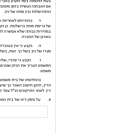
בעת התאונה בשל הקרע באבי הע
אם האבחנה נעשית בזמן ומטופל
ההתרשלות ובין מותו של ניב.
ד. בהתייחס לאחריות שאר הנת
במהירות גבוהה שלא אפשרה לו ל
כאורגן של החברה.
ה. נקבע כי אין בעובדה שניב 
מצדו של ניב בשל כך. זאת, בשל 
המשפט העריך את הנזק שנגרם למ
משפט.
הדין; תוקן חישוב השכר כך שיע
דין. לאחר התיקונים הנ"ל עמד סכום הפיצוי הכולל על 3,205,387 ש"ח, נכון למועד מתן 
4. על פסק דינו של בית המשפט המחוזי נסבים שני הערעורים שלפנינו, האחד מטעמו של שלומי (ע"א 8684/11) והשני מטעם המדינה (ע"א 8693/11).