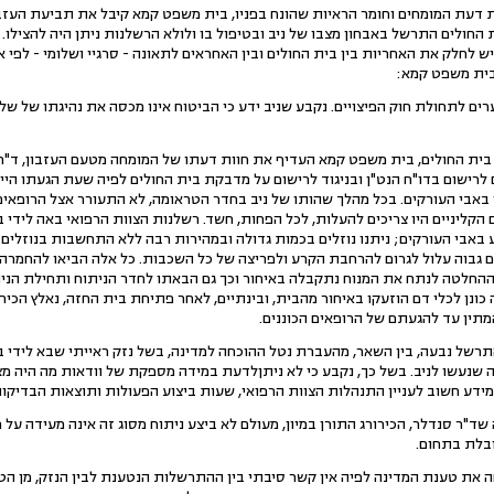
 דעת המומחים וחומר הראיות שהונח בפניו, בית משפט קמא קיבל את תביעת העזבו
ולים התרשל באבחון מצבו של ניב ובטיפול בו ולולא הרשלנות ניתן היה להצילו. ג
ש לחלק את האחריות בין בית החולים ובין האחראים לתאונה - סרגיי ושלומי - לפי
בית משפט קמא:
ים, בית משפט קמא העדיף את חוות דעתו של המומחה מטעם העזבון, ד"ר אמר
באבי העורקים. בכל מהלך שהותו של ניב בחדר הטראומה, לא התעורר אצל הרופאי
 הקליניים היו צריכים להעלות, לכל הפחות, חשד. רשלנות הצוות הרפואי באה לידי ב
אבי העורקים; ניתנו נוזלים בכמות גדולה ובמהירות רבה ללא התחשבות בנוזלים 
 גבוה עלול לגרום להרחבת הקרע ולפריצה של כל השכבות. כל אלה הביאו להחמרה ב
ההחלטה לנתח את המנוח נתקבלה באיחור וכך גם הבאתו לחדר הניתוח ותחילת הנית
חה כונן לכלי דם הוזעקו באיחור מהבית, ובינתיים, לאחר פתיחת בית החזה, נאלץ הכ
המתין עד להגעתם של הרופאים הכוננים.
נבעה, בין השאר, מהעברת נטל ההוכחה למדינה, בשל נזק ראייתי שבא לידי ביט
זה שנעשו לניב. בשל כך, נקבע כי לא ניתןלדעת במידה מספקת של וודאות מה היה מ
מידע חשוב לעניין התנהלות הצוות הרפואי, שעות ביצוע הפעולות ותוצאות הבדיקות
סנדלר, הכירורג התורן במיון, מעולם לא ביצע ניתוח מסוג זה אינה מעידה על ר
בלת בתחום.
ת המדינה לפיה אין קשר סיבתי בין ההתרשלות הנטענת לבין הנזק, מן הטעם 