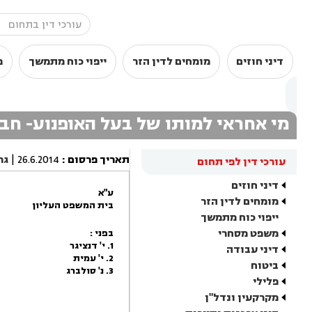
דיני חוזים
מומחים לדין הזר
ייפוי כוח מתמשך
מ
מי אחראי למותו של בעל האופנוע- חברו
תאריך פרסום
:
26.6.2014
|
גר
עורכי דין לפי תחום
דיני חוזים
ע"א
מומחים לדין הזר
בית המשפט העליון
ייפוי כוח מתמשך
משפט מסחרי
בפני :
1. י' דנציגר
דיני עבודה
2. י' עמית
ביטוח
3. נ' סולברג
פלילי
מקרקעין ונדל"ן