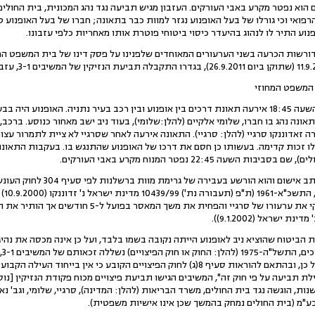
הוא נפטר מקרע באבי העורקים. העזבון מגיש תביעה נגד נהג המכונית, בית החולים
פואי וכי גורלו של בעל האופנוע נגזר למוות כבר בתאונה; חברו של בעל האופנוע ט
נוע התיר לו לנהוג בהיעדר כיסוי ביטוחי פוטרת אותו מאחריות כלפי עזבונו.
ות הכרעה בשני הערעורים המאוחדים שלפנינו על פסק דינו של בית המשפט המחו
 המשפט המחוזי
1. ביום 15.5.1999 בסביבות השעה 18:45 אירעה תאונת דרכים בין אופנוע ובין רכב בעיר נתניה. האופנוע
התאונה נהג בו חברו, שלומי אלקיים (להלן:שלומי), בעוד ניב ישב מאחור כנוסע. ברכ
ה זאדוננקו סרגיי (להלן: סרגיי). התאונה אירעה לאחר שסרגיי לא ציית לתמרור עצור
 זכות קדימה. בעשותו כן חסם את דרכו של האופנוע שהתנגש בו. בעקבות התאונה 
שעה 22:45 נפטר המנוח מקרע באבי העורקים.
לפקוד
לחו
ילת תביעה על פי חוק זה", המשיבים הגישו תביעת פיצויים מכוח פקודת הנזיקין [נ
ת, הוגשה נגד בית החולים, משרד הבריאות (להלן: המדינה), סרגיי, שלומי, וגב' נ
ע"מ (בית החולים נמחק בהמשך שכן אינו אישיות משפטית).