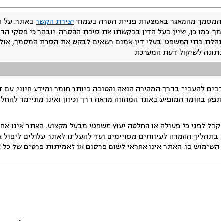
המסמך מהמאגר באמצעות פניית הסרה בעמוד
יצירת הקשר
באתר. על ה
ך. כמו כן, יציין בעל הדין בבקשתו את סיבת ההסרה. יובהר כי פסקי הד
נהלת בתי המשפט. בעלי דין אמנם רשאים לבקש את הסרת המסמך, אולם
נתונה לשיקול דעת המערכת
ים להעביר בדרך המהירה הנאה והטובה ביותר חומר ומידע חיוני. עם 
תפק בחומר המופיע באתר המהווה מראה דרך וכיוון ואינו מתיימר להחלי
ל לפני כל פעולה או החלטה יעוץ משפטי מבעל מקצוע. האתר אינו אחרא
בתהליך ההמרה לעיוותים מסויימים ועד להעלתו לאתר עלולים ליפול אי 
ימוש בו. האתר אינו אחראי לשום פרסום או לאמיתות פרטים של כל אד