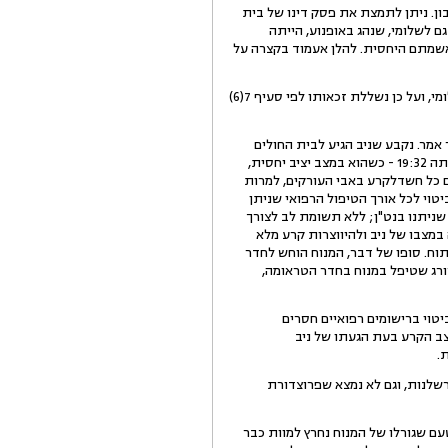
ן. ניתן לתמצת את פסק דינו של בית
ם לשלומי, שנהג באופנוע, הייתה
 אשמתם היחסית. להלן אעמוד בקצרה על
א. נדחו טענות המערערים לתחולת חוק הפיצויים. נקבע שניב ידע כי הביטוח אינו מכסה את נהיגתו של שלומי, ועל כן נשללת זכאותו לפי סעיף 7(6)
. נקבע שניב הגיע לבית החולים
בסביבות השעה 19:18 - בהתאם לרישום בדו"ח הנט"ן ובניגוד לרישום על מדבקת בית החולים לפיה שעת הגעתו הייתה 19:32 - כשהוא במצב יציב יחסית,
ם כל חשדלקרע באבי העורקים, למרות
יטוי לכל אורך הטיפול הרפואי שניתן
שניתנו בנט"ן; ללא תשומת לב לצורך
מצבו של ניב ולהיווצרות קרע מלא
וח. סופו של דבר, המנוח הוחש לחדר
ירורג שטיפל במנוח בחדר הטראומה,
וי ברישומים רפואיים חסרים
צב הקרע בעת הגעתו של ניב
.
שלנות, וגם לא נמצא שפרוצדורת
שגורלו של המנוח נחרץ למוות כבר