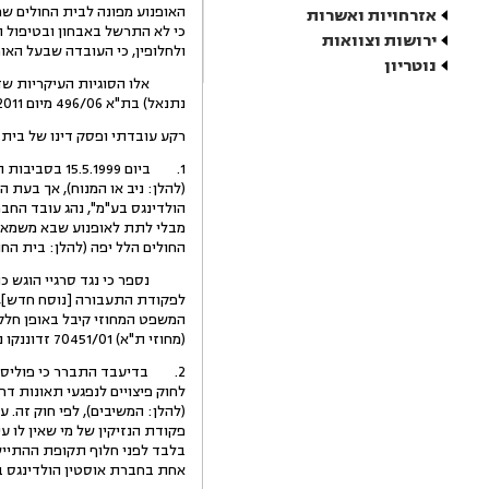
האופנוע מפונה לבית החולים שם 
אזרחויות ואשרות
כי לא התרשל באבחון ובטיפול הר
ירושות וצוואות
ולחלופין, כי העובדה שבעל האופ
נוטריון
אלו הסוגיות העיקריות שדורש
נתנאל) בת"א 496/06 מיום 11.9.2011 (שתוקן ביום 26.9.2011), בגדרו התקבלה תביעת הנזיקין של המשיבים 3-1, עזבונו ויורשיו (הוריו) של ניב יבור ז"ל.
רקע עובדתי ופסק דינו של בית
(להלן: ניב או המנוח), אך בעת 
הולדינגס בע"מ", נהג עובד החבר
מבלי לתת לאופנוע שבא משמאלו
החולים הלל יפה (להלן: בית החולים), שם בסביבות ה
(מחוזי ת"א) 70451/01 זדוננקו נ' מדינת ישראל (9.1.2002)).
פקודת הנזיקין של מי שאין לו ע
בלבד לפני חלוף תקופת ההתיישנו
אחת בחברת אוסטין הולדינגס ב