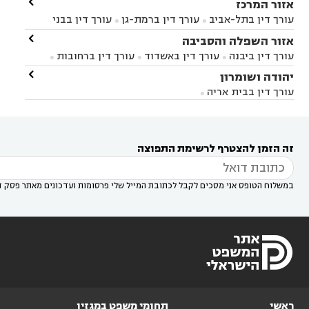

אזור המרכז
עורך דין בתל-אביב
עורך דין ברמת-גן
עורך דין בבני


ברק
עורך דין בפתח תקווה
עורך דין בראשון לציון

אזור השפלה והסביבה



עורך דין ברחובות
עורך דין בנס ציונה
עורך דין


עורך דין ביבנה
עורך דין באשדוד
עורך דין ברחובות



במודיעין
עורך דין בהרצליה
עורך דין בחולון
עורך



עורך דין בראשון לציון
עורך דין במודיעין
עורך דין

יהודה ושומרון


דין בקרית אונו
עורך דין ברמלה
עורך דין בקריית


בבאר יעקב
עורך דין בגדרה
עורך דין בכפר רות



אונו
עורך דין בבת ים
עורך דין בגבעת שמואל
עורך
עורך דין בבית אריה




דין באזור
עורך דין בגן יבנה
עורך דין בעמק חפר



עורך דין במודיעין מכבים רעות
עורך דין במודיעין

רעות
עורך דין בסביון
עורך דין ברמת השרון
עורך



זה הזמן להצטרף לרשימת התפוצה
דין בשוהם

במשלוח הטופס אני מסכים לקבל לכתובת המייל שלי פרסומות ועדכונים מאתר פסק ד
ראשי
תחומי משפט במגזין