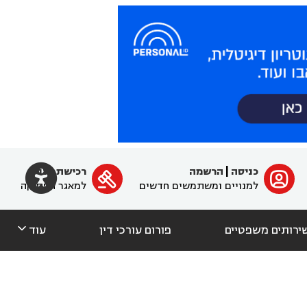

כניסה
|
הרשמה
רכישת מנוי
ﱐ

למנויים ומשתמשים חדשים
למאגר הפסיקה

ירותים משפטיים
פורום עורכי דין
עוד