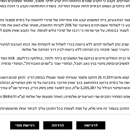
ורקים. נקבע כי הקרע שנגרם בתאונה היה קרע חלקי. משכך, ומאחר שפצועים המגיע
ת בהקדם, נשמט הבסיס תחת טענת המדינה. בשורה התחתונה נקבע כי הוכח במאז
בעים, בית המשפט קבע את אחריותו של סרגיי לתאונה על בסיס ממצאי פסק 
של גרימת מוות ברשלנות. כן נקבע כי לשלומי אשם תורם בשיעור של 20% לקרות 
עצור בבטחה, על אף שראה כי רכבו של סרגיי גולש לצומת. עוד נקבע שאין מקום לה
נתן לשלומי לנהוג ללא ביטוח בכדי לשלול או להפחית את זכות העזבון לפיצויי
היעדר קשר סיבתי בין הנהיגה ללא ביטוח לבין דרך הנהיגה של שלומי.
שיבים ופסק פיצוי בגין כאב וסבל, הפסדי שכר ב"שנים האבודות", הפסדי פנסיה ו
בהחלטתו של בית משפט קמא מיום 26.11.2011 תוקנו מספר טעויות סופר שנפלו בפסק הדין: 
שה על בסיס ברוטו בהתחשב בכך שאין מדובר בתביעה על פי חוק הפיצויים, ובהתא
פסק הדין, בצירוף שכ"ט עורך דין בגובה 15% בצירוף מע"מ.
התוכן בעמוד זה אינו מלא, על מנת לצפות בכל התוכן עליך לבחור אחת מהאופציות
לרכישה
הזדהה
רכישת מנוי