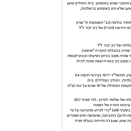
 והחבר שנהג באופנוע. בית החולים טוען
וען שלא נהג באופנוע ברשלנות,
זי בחיפה (כב' השופטת ת' שרון
 היה בבעלותו של ניב יבור ז"ל
ב, שהיה בבעלות החברה "אוסטין
 שהיה מוצב בכיוון נסיעתו ונכנס לצומת
נפצע ניב באורח קשה ופונה לבית
נספר כי נגד סרגיי הוגש כתב אישום והוא הורשע בעבירה של גרימת מוות ברשלנות לפי סעיף 304 לחוק העונשין, התשל"ז-1977 בצירוף תקנה 64
ת התעבורה [נוסח חדש], התשכ"א-1961 (ת"פ (תעבורה נת') 10439/99 מדינת ישראל נ' זדוננקו (10.9.2000) (להלן: ההליך הפלילי)). בית
המשפט המחוזי קיבל באופן חלקי את ערעורו של סרגיי והפחית את משך המאסר בפועל ל-5 חודשים אך הותיר את תקופת הפסילה של 10 שנים על כנה (ע"פ
2. בדיעבד התברר כי פוליסת הביטוח שהוציא ניב לאופנוע הייתה נקובה בשמו בלבד, ועל כן אינה מכסה את נהיגתו של שלומי. לפיכך, לפי סעיף 7(6)
ק פיצויים לנפגעי תאונות דרכים, התשל"ה-1975 (להלן: החוק או חוק הפיצויים) נשללה זכאותם של המשיבים 3-1, עזבונו והוריו של המנוח
(להלן: המשיבים), לפי חוק זה. על כן, ובהתאם להוראות סעיף 8(ג) לחוק הפיצויים הקובע כי אין בייחוד העילה הקבוע בסעיף 8(א) "כדי לגרוע מתביעה על פי
וסח חדש]. התביעה, שהוגשה ימים ספורים
אוה שוט, שעבדה והייתה בעלת מניה