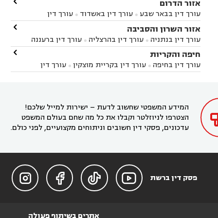

אזור הדרום
עורך דין בבאר שבע
עורך דין באשדוד
עורך דין


באשקלון
עורך דין בבאר טוביה
עורך דין בגן יבנה

אזור השרון והסביבה



עורך דין בניר הבנים
עורך דין בערד
עורך דין בקיבוץ


עורך דין בנתניה
עורך דין בהרצליה
עורך דין ברעננה


זיקים
עורך דין בנתיבות
עורך דין בקרית מלאכי



עורך דין בחדרה
עורך דין בכפר סבא
עורך דין בהוד

חיפה והקריות



השרון
עורך דין באבן יהודה
עורך דין בבנימינה



עורך דין בחיפה
עורך דין בקריית מוצקין
עורך דין


עורך דין בחריש
עורך דין בקיסריה
עורך דין בקדימה


בקרית מוצקין
עורך דין בקריית אתא
עורך דין


עורך דין ברמת השרון
עורך דין בתל מונד



בקריית חיים
עורך דין בקרית ביאליק
עורך דין


בחדרה

המידע המשפטי שחשוב לדעת – ישירות למייל שלכם!
הצטרפו לניוזלטר וקבלו את כל מה שחם בעולם המשפט
עדכונים, פסקי דין חשובים וניתוחים מקצועיים, לפני כולם.




פסק דין ברשת
אתרים בשיתוף פעולה