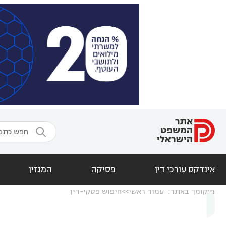

אינדקס עורכי דין
פסיקה
המגזין
מיקומך באתר:
עמוד ראשי
חיפוש פסקי-דין