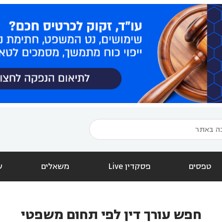
טפסים
פסקדין Live
משאלים
ש
חפש עורך דין לפי תחום משפטי