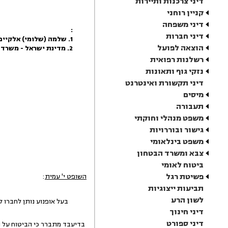
דיני צרכנות ותיירות
קניין רוחני
דיני משפחה
:
דיני חברות
1. שלמה (שלומי) אלקיים
הוצאה לפועל
2. מדינת ישראל - משרד הבריאות
רשלנות רפואית
נזקי גוף ותאונות
דיני תקשורת ואינטרנט
מיסים
תעבורה
משפט מנהלי וחוקתי
גישור ובוררויות
משפט בינלאומי
צבא ומשרד הבטחון
ביטוח לאומי
פשיטת רגל
השופט י' עמית
:
תביעות ייצוגיות
לשון הרע
בעל אופנוע נותן לחברו לנהוג
דיני חינוך
דיני ספורט
בדיעבד מתברר כי הביטוח על הא