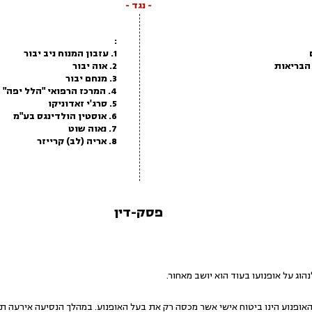
- נגד -
:
1. עזבון המנוח ניב יבור
2. אוה יבור
3. מנחם יבור
4. המרכז הרפואי "הלל יפה" - נמחק
5. סרג'י זאדוניקו
6. אוסטין הולדינגס בע"מ
7. נאוה שוט
8. אריה (לב) קרייזר
פסק-דין
 על אופנועו בעוד הוא יושב מאחור.
ופנוע הינו ביטוח אישי אשר מכסה רק את בעל האופנוע. במהלך הנסיעה אירעה תאו