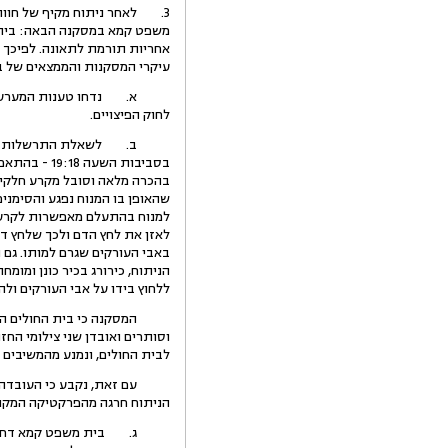
3. לאחר ניתוח מקיף של חוות
משפט קמא במסקנה הבאה: בית הח
אחריות תורמת לתאונה. לפיכך י
עיקרי המסקנות והממצאים של 
לחוק הפיצויים.
ב. לשאלת התרשלות בית החול
בהכרה מלאה וסובל מקרע חלקי 
שהאופן בו המנוח נפגע והסימנים
למנוח בהתעלם מאפשרות לקרע ב
לאזן את לחץ הדם ולכך שלחץ דם
באבי העורקים שגרם למותו. גם 
הניתוח, כירורג בכיר כונן ומומ
ללחוץ בידו על אבי העורקים ול
המסקנה כי בית החולים התרשל 
וסותרים ואובדן שני צילומי הח
לבית החולים, ונמנע מהמשיבים 
עם זאת, נקבע כי העובדה שד"ר 
הניתוח חרגה מהפרקטיקה המקו
ג. בית משפט קמא דחה את טענ