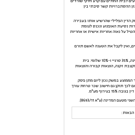
ים לבית החולים עם קרע חלקי שורדים
ן ההסתברויות קשר סיבתי בין
הדין הפלילי שהרשיע אותו בעבירה
התאונה, מאחר שלא האט את מהירות נסיעת האופנוע ונכנס לצומת
טיל על נאוה אחריות אישית או אחריות
ם, ואין לקבל את הטענה לאשם תורם
ו. נקבע כי סרגיי, שלומי ובית החולים חייבים בנזקם של המשיבים ביחד ולחוד, בחלוקה כדלקמן: 55% המדינה, 35% סרגיי ו-10% שלומי. בית
קצבת זקנה, הוצאות קבורה והוצאות
תוקן סכום השכר הממוצע במשק נכון ליום מתן פסק
ם לכך תוקן גם חישוב שכר טרחת עורך
 הבאות: