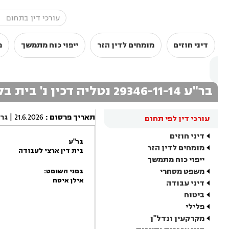
דיני חוזים
מומחים לדין הזר
ייפוי כוח מתמשך
מ
בר"ע 29346-11-14 נטליה דכין נ' בית בלב בע"מ
תאריך פרסום
:
21.6.2026
|
גר
עורכי דין לפי תחום
דיני חוזים
בר"ע
מומחים לדין הזר
בית דין ארצי לעבודה
ייפוי כוח מתמשך
משפט מסחרי
בפני השופט:
אילן איטח
דיני עבודה
ביטוח
פלילי
מקרקעין ונדל"ן