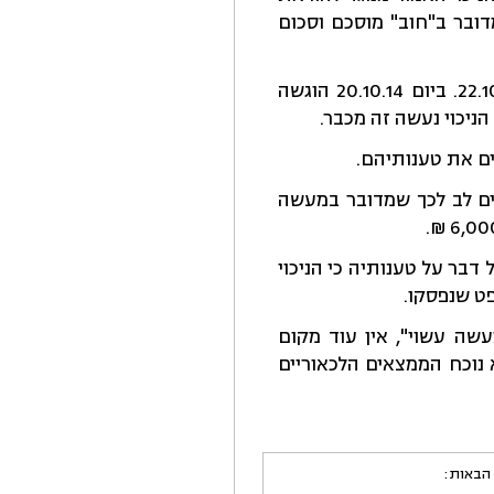
השכר), שכן אין מדובר ב"חוב" מוסכם וסכום
בית הדין האזורי לא נתן סעד במעמד צד אחד, והבקשה נקבעה לדיון ביום 22.10.14. ביום 20.10.14 הוגשה
הניכוי נעשה זה מכבר.
ים את טענותיהם.
 בשים לב לכך שמדובר במעשה
בר על טענותיה כי הניכוי
פט שנפסקו.
ה עשוי", אין עוד מקום
 נוכח הממצאים הלכאוריים
 הבאות: