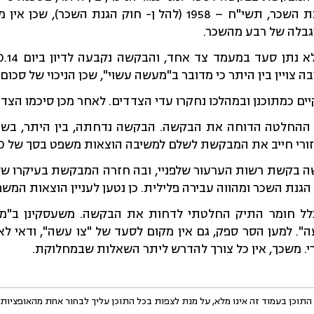
סעיף 25 לחוק הגנת השכר, תשי"ח – 1958 (להל ן- חוק הגנת 
מגבלה של רבע מהשכר.
 צויין בין היתר כי מדובר ב"מעשה עשוי", שכן הניכוי של סכום 
ים כמתוכנן ובמהלכו נחקרו עדי הצדדים. לאחר מכן סיכמו הצד
2.11. ניתנה ההחלטה הדוחה את הבקשה. הבקשה נדחתה, בין היתר,
ורי חייב את המבקשת לשלם למשיבה הוצאות משפט בסך של 6,000 ₪.
ה בקשת רשות הערעור שלפניי, ובה חזרה המבקשת בעיקרו של ד
הגנת השכר ומהווה עבירה פלילית. כן נטען לעניין הוצאות המש
לל חומר התיק החלטתי לדחות את הבקשה. משעסקינן ב"מעש
ה". למען הסר ספק, גם אין מקום לסעד של "צו עשה", ודאי לא
י. משכך,
אין כל צורך להדרש ליתר השאלות שבמחלוקת.
התוכן בעמוד זה אינו מלא, על מנת לצפות בכל התוכן עליך לבחור אחת מהאופציות