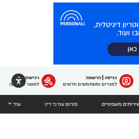

כניסה
|
הרשמה
רכישת מנוי
ﱐ

למנויים ומשתמשים חדשים
למאגר הפסיקה

ירותים משפטיים
פורום עורכי דין
עוד