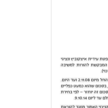
רעור על החלטת בית הדין האזורי בתל אביב מיום 2.11.14 (השופטת עידית איצקוביץ ונציגי
14847-10-14), בה נדחתה בקשת המבקשת להורות למשיבה
המבקשת היא רופאה העובדת אצל המשיבה המנהלת בית חולים שיקומי בבת ים, החל מיום 2.11.08 ועד היום.
טענת המשיבה, בשל טעות שולם למבקשת שכר ביתר בחודשים מרץ – מאי 2014, בסכום שהוא כמעט כפליים
כום זה יוחזר – לפי בחירת
י הניכוי האמור מנוגד להוראת