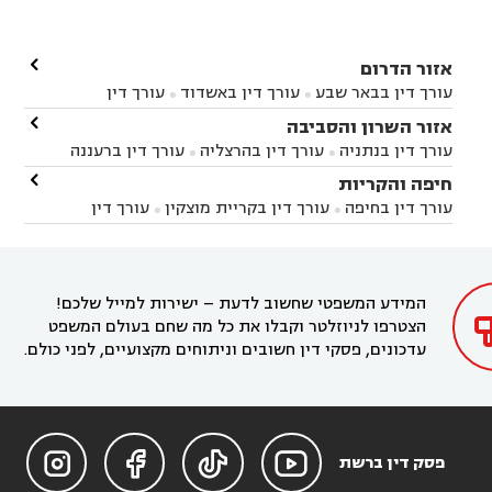

אזור הדרום
עורך דין בבאר שבע
עורך דין באשדוד
עורך דין


באשקלון
עורך דין בבאר טוביה
עורך דין בגן יבנה

אזור השרון והסביבה



עורך דין בניר הבנים
עורך דין בערד
עורך דין בקיבוץ


עורך דין בנתניה
עורך דין בהרצליה
עורך דין ברעננה


זיקים
עורך דין בנתיבות
עורך דין בקרית מלאכי



עורך דין בחדרה
עורך דין בכפר סבא
עורך דין בהוד

חיפה והקריות



השרון
עורך דין באבן יהודה
עורך דין בבנימינה



עורך דין בחיפה
עורך דין בקריית מוצקין
עורך דין


עורך דין בחריש
עורך דין בקיסריה
עורך דין בקדימה


בקרית מוצקין
עורך דין בקריית אתא
עורך דין


עורך דין ברמת השרון
עורך דין בתל מונד



בקריית חיים
עורך דין בקרית ביאליק
עורך דין


בחדרה

המידע המשפטי שחשוב לדעת – ישירות למייל שלכם!
הצטרפו לניוזלטר וקבלו את כל מה שחם בעולם המשפט
עדכונים, פסקי דין חשובים וניתוחים מקצועיים, לפני כולם.




פסק דין ברשת