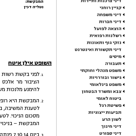
דיני צרכנות ותיירות
המבקשת:
נטליה דכין
קניין רוחני
דיני משפחה
דיני חברות
הוצאה לפועל
רשלנות רפואית
נזקי גוף ותאונות
דיני תקשורת ואינטרנט
מיסים
השופט אילן איטח
תעבורה
משפט מנהלי וחוקתי
גישור ובוררויות
משפט בינלאומי
להימנע מלנכות משכרה של המב
צבא ומשרד הבטחון
ביטוח לאומי
פשיטת רגל
תביעות ייצוגיות
מסכום הניכוי. לטע
לשון הרע
המבקשת – בניכוי אחד במסגרת שכר
דיני חינוך
דיני ספורט
ביום 14