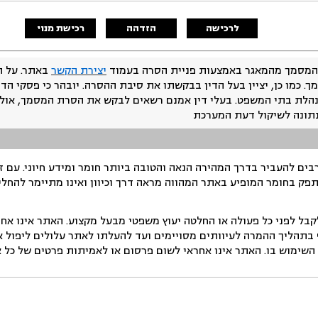
לרכישה
הזדהה
רכישת מנוי
המסמך מהמאגר באמצעות פניית הסרה בעמוד
יצירת הקשר
באתר. על ה
ך. כמו כן, יציין בעל הדין בבקשתו את סיבת ההסרה. יובהר כי פסקי הד
נהלת בתי המשפט. בעלי דין אמנם רשאים לבקש את הסרת המסמך, אולם
נתונה לשיקול דעת המערכת
ים להעביר בדרך המהירה הנאה והטובה ביותר חומר ומידע חיוני. עם 
תפק בחומר המופיע באתר המהווה מראה דרך וכיוון ואינו מתיימר להחלי
ל לפני כל פעולה או החלטה יעוץ משפטי מבעל מקצוע. האתר אינו אחרא
בתהליך ההמרה לעיוותים מסויימים ועד להעלתו לאתר עלולים ליפול אי 
ימוש בו. האתר אינו אחראי לשום פרסום או לאמיתות פרטים של כל אד