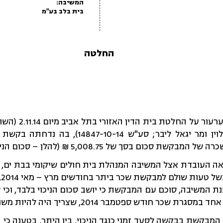
המשיבה:
בית בלב בע"מ
החלטה
לפני בקשת רשות ע
הציבור מר אלכס לוין ומר יגאל ליבר; סע"ש 
קשת סכום בסך של 5,008.75 ₪ (להלן – סכום הניכוי).
ל
נת המשיבה, סוכם עם המבקשת כי יושב סכום הניכוי בלבד, וכי ס
 חודש ספטמבר 2014, שצריך היה להיות משולם עד ליום 9.10.14.
7.10. פנתה המבקשת בבקשה לסעד זמני כנגד הניכוי, בין היתר, בטענה כ