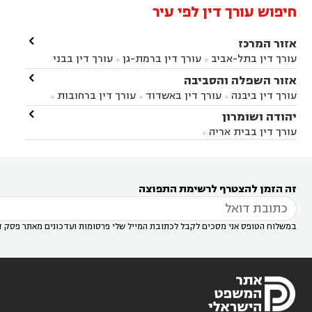
חיפוש עורך דין לפי עיר

אזור המרכז
עורך דין בתל-אביב
עורך דין ברמת-גן
עורך דין בבני


ברק
עורך דין בפתח תקווה
עורך דין בראשון לציון

אזור השפלה והסביבה



עורך דין ברחובות
עורך דין בנס ציונה
עורך דין


עורך דין ביבנה
עורך דין באשדוד
עורך דין ברחובות



במודיעין
עורך דין בהרצליה
עורך דין בחולון
עורך



עורך דין בראשון לציון
עורך דין במודיעין
עורך דין

יהודה ושומרון


דין בקרית אונו
עורך דין ברמלה
עורך דין בקריית


בבאר יעקב
עורך דין בגדרה
עורך דין בכפר רות



אונו
עורך דין בבת ים
עורך דין בגבעת שמואל
עורך
עורך דין בבית אריה




דין באזור
עורך דין בגן יבנה
עורך דין בעמק חפר



עורך דין במודיעין מכבים רעות
עורך דין במודיעין

רעות
עורך דין בסביון
עורך דין ברמת השרון
עורך



זה הזמן להצטרף לרשימת התפוצה
דין בשוהם

במשלוח הטופס אני מסכים לקבל לכתובת המייל שלי פרסומות ועדכונים מאתר פסק ד