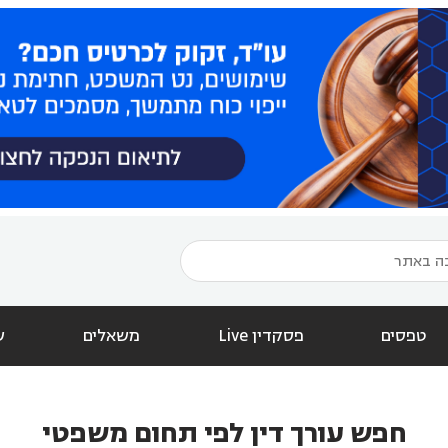
טפסים
פסקדין Live
משאלים
ש
חפש עורך דין לפי תחום משפטי