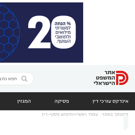

אינדקס עורכי דין
פסיקה
המגזין
מיקומך באתר:
עמוד ראשי
חיפוש פסקי-דין