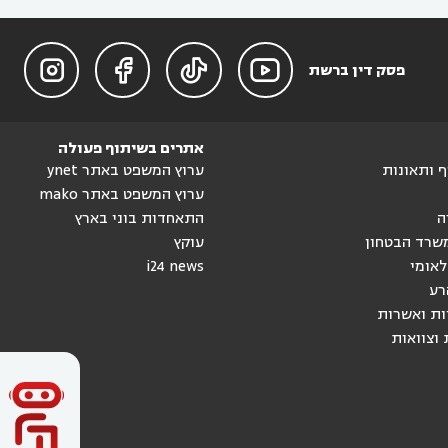




פסק דין ברשת
אתרים בשיתוף פעולה
וף ותאונות
ערוץ המשפט באתר ynet
ערוץ המשפט באתר mako
ה
התאחדות בוני בארץ
שרד הבטחון
עוקץ
לאומי
i24 news
רע
ות ואשרות
 וצוואות