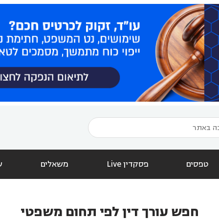
טפסים
פסקדין Live
משאלים
ש
חפש עורך דין לפי תחום משפטי