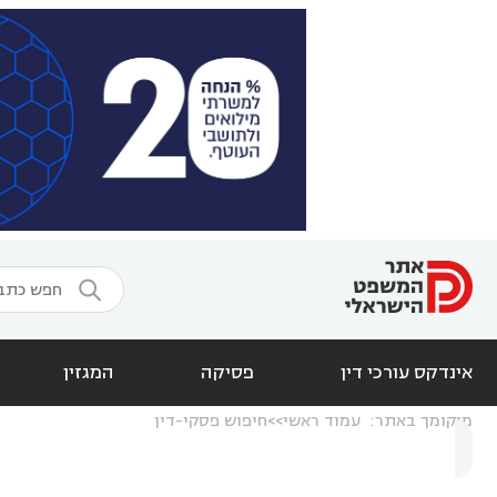

אינדקס עורכי דין
פסיקה
המגזין
מיקומך באתר:
עמוד ראשי
חיפוש פסקי-דין