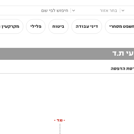
|
|
שפט מסחרי
דיני עבודה
ביטוח
פלילי
מקרקעין ו
עי ת.ד
סת הדפסה
- נגד -