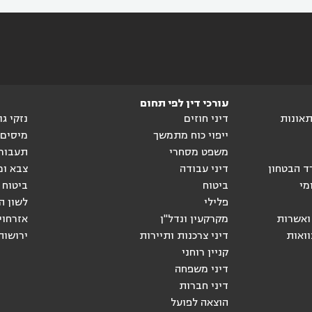
עורכי דין לפי תחום
ותאונות
דיני חוזים
נזקי ג
ייפוי כוח מתמשך
מיסים
משפט מסחרי
תעבור
ד הבטחון
דיני עבודה
צבא ומ
מי
ביטוח
ביטוח 
פלילי
לשון ה
ואשרות
מקרקעין ונדל"ן
אזרחוי
וואות
דיני צרכנות ותיירות
ירושות
קניין רוחני
דיני משפחה
דיני חברות
הוצאה לפועל