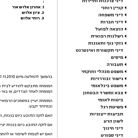
דיני צרכנות ותיירות
:
1. אהרון אלוש אור
קניין רוחני
2. ציון אלוש
דיני משפחה
3. רותי אלוש
דיני חברות
הוצאה לפועל
רשלנות רפואית
נזקי גוף ותאונות
דיני תקשורת ואינטרנט
מיסים
תעבורה
משפט מנהלי וחוקתי
בהמשך להחלטה מיום 17.11.2010, הנני ממנה בתיק זה את
גישור ובוררויות
משפט בינלאומי
המומחה מתבקש להודיע לבית המש
המומחה לאחד הצדדים, או באי 
צבא ומשרד הבטחון
ביטוח לאומי
המומחה יעיין במסמכים הרפואיים
ובמיוחד יקבע:
פשיטת רגל
תביעות ייצוגיות
האם לוקה התובע כיום בנכות, וא
לשון הרע
אם לוקה התובע כיום בנכות יציי
דיני חינוך
האם יש לצפות לשיפור או להח
דיני ספורט