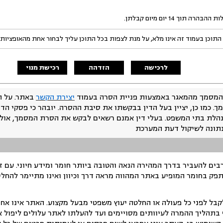
ך 14 יום מיום קבלתן.
התוכן בעמוד זה אינו מלא, על מנת לצפות בכל התוכן עליך לבחור אחת מהאופציות
לרכישה
הזדהה
רכישת מנוי
המסמך מהמאגר באמצעות פניית הסרה בעמוד
יצירת הקשר
באתר. על ה
ך. כמו כן, יציין בעל הדין בבקשתו את סיבת ההסרה. יובהר כי פסקי הד
נהלת בתי המשפט. בעלי דין אמנם רשאים לבקש את הסרת המסמך, אולם
נתונה לשיקול דעת המערכת
ים להעביר בדרך המהירה הנאה והטובה ביותר חומר ומידע חיוני. עם 
תפק בחומר המופיע באתר המהווה מראה דרך וכיוון ואינו מתיימר להחלי
ל לפני כל פעולה או החלטה יעוץ משפטי מבעל מקצוע. האתר אינו אחרא
בתהליך ההמרה לעיוותים מסויימים ועד להעלתו לאתר עלולים ליפול אי 