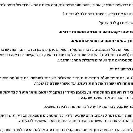
 רפואיים בעתיד, ואם כן, מהם סוגי הטיפולים, ומה עלותם המשוערת של הטיפולים, 
תובע אם בכלל, במיוחד בשים לב לעבודתו?
, אם כן, לכמה זמן?
פגיעה
וי
קבע האם זו נגרמה מתאונת דרכים.
רך במינוי מומחים רפואיים נוספים.
הרפואי את כל המסמכים בדבר הטיפול הרפואי שניתן לתובע ובדבר הבדיקות שנבדק ל
 (למעט חוות דעת). התובע מוותר על סודיות-רפואית, בכל הקשור לבדיקה הרפואי
ימון ביניים.
שכ"ט המומחה יהיה בגובה 000
מחה לא ישחרר את חוות דעתו, עד אשר ישולם לו שכרו.
יר לו העתק מהחלטתי זו, באופן מיידי ובמקביל יתאם עימו מועד לבדיקת ה
כ יתר הצדדים את המועד שנקבע.
ד שנקבע לבדיקה, יודיע על כך המומחה לבית המשפט.
המומחה יגיש לבית המשפט את חוות דעתו תוך 30 ימים, מיום שהגיעו לידיו כל המסמכים ותוצ
כן התובע את בית המשפט במצב חוות הדעת ובמועד המשוער להגשתה.
הצדדים יהיו רשאים לפנות בשאלות הבהרה למומחה תוך 14 יום מיום קבלת חוות דעת, או לה