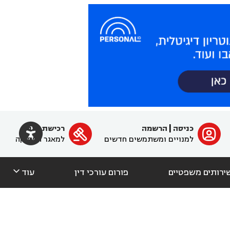

כניסה
|
הרשמה
רכישת מנוי
ﱐ

למנויים ומשתמשים חדשים
למאגר הפסיקה

ירותים משפטיים
פורום עורכי דין
עוד