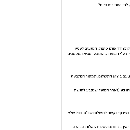
לפי המחירים היום?
צורך אותו טיפול, הנוגעים לעניין
ת ע"י המומחה. התובע ימציא המסמכים
4, ₪, בתוספת מע"מ. הנתבעת תעביר התשלום, ישירות למומחה, בתוך 30 יום מהיום, עם ביצוע התשלום, תמסור הנתבעת,
תובע
(לאחר המועד שנקבע להגשת
אות הבדיקות שדרש, בצירוף בקשה לתשלום שכ"ט. ככל שלא
ודיע עד לאותו מועד, כי אין בכוונתם לשלוח שאלות הבהרה