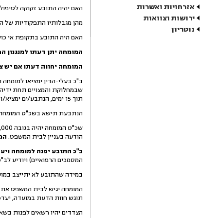
אזרחויות ואשרות
האם יהיה התובע זקוקה לטיפולים
ירושות וצוואות
מהן מגבלותיו התפקודיות של ה
נוטריון
האם היה התובע בתקופת אי כושר
המומחה
יתן דעתו
למנגנון ה
המומחה יחווה דעתו אם יש צו
ב"כ בעלי-הדין ימציאו למומחה 
שבמחלוקת והמצויים תחת ידיהם
תוך 15 ימים, הנתבע/ים ימציא/ו מסמכיה/ם תוך 30 ימים מקבלת מסמכי התובע.
הנתבעת תישא בשכ"ט המומחה במ
הודעה בעניין לבית המשפט.
המו
ב"כ התובע יפנה למומחה ויעב
המסמכים הרפואיים) ויודיע לב"
במידה שהתובע לא יתייצב במוע
תוגש חוות הדעת במועדה, יעד