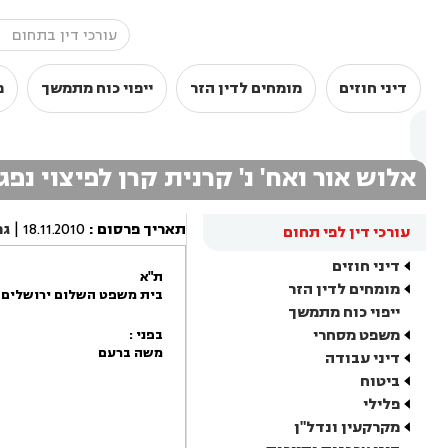
דיני חוזים
מומחים לדין הזר
ייפוי כוח מתמשך
מ
אלוש אור ואח' נ' קרנית קרן לפיצוי נפג
תאריך פרסום
:
18.11.2010
|
גר
עורכי דין לפי תחום
דיני חוזים
ת"א
מומחים לדין הזר
בית משפט השלום ירושלים
ייפוי כוח מתמשך
משפט מסחרי
בפני :
משה ברעם
דיני עבודה
ביטוח
פלילי
מקרקעין ונדל"ן