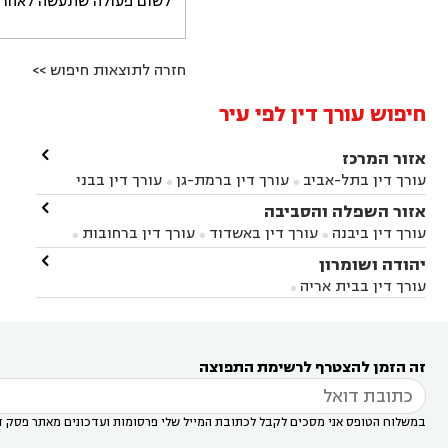
לשום פעולה שתעשה לאחר הש
חזרה לתוצאות חיפוש >>
חיפוש עורך דין לפי עיר

אזור המרכז
עורך דין בתל-אביב
עורך דין ברמת-גן
עורך דין בבני


ברק
עורך דין בפתח תקווה
עורך דין בראשון לציון

אזור השפלה והסביבה



עורך דין ברחובות
עורך דין בנס ציונה
עורך דין


עורך דין ביבנה
עורך דין באשדוד
עורך דין ברחובות



במודיעין
עורך דין בהרצליה
עורך דין בחולון
עורך



עורך דין בראשון לציון
עורך דין במודיעין
עורך דין

יהודה ושומרון


דין בקרית אונו
עורך דין ברמלה
עורך דין בקריית


בבאר יעקב
עורך דין בגדרה
עורך דין בכפר רות



אונו
עורך דין בבת ים
עורך דין בגבעת שמואל
עורך
עורך דין בבית אריה




דין באזור
עורך דין בגן יבנה
עורך דין בעמק חפר



עורך דין במודיעין מכבים רעות
עורך דין במודיעין

רעות
עורך דין בסביון
עורך דין ברמת השרון
עורך



זה הזמן להצטרף לרשימת התפוצה
דין בשוהם

במשלוח הטופס אני מסכים לקבל לכתובת המייל שלי פרסומות ועדכונים מאתר פסק ד