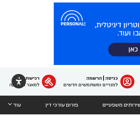

כניסה
|
הרשמה
רכישת מנוי
ﱐ

למנויים ומשתמשים חדשים
למאגר הפסיקה

ירותים משפטיים
פורום עורכי דין
עוד