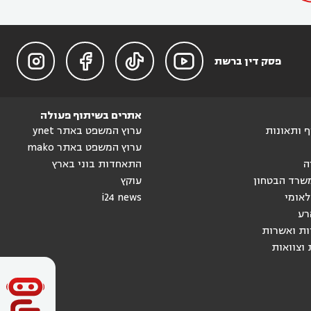




פסק דין ברשת
אתרים בשיתוף פעולה
וף ותאונות
ערוץ המשפט באתר ynet
ערוץ המשפט באתר mako
ה
התאחדות בוני בארץ
שרד הבטחון
עוקץ
לאומי
i24 news
רע
ות ואשרות
 וצוואות