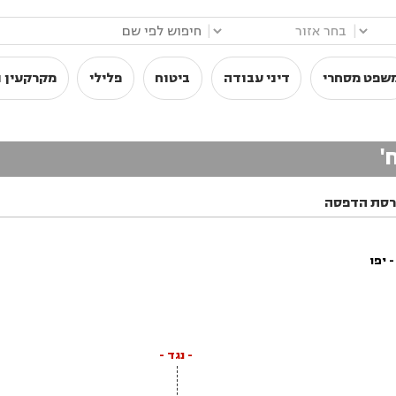
|
|
שפט מסחרי
דיני עבודה
ביטוח
פלילי
מקרקעין ו
'
רסת הדפסה
 יפו
- נגד -