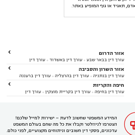
ם, תאגיד או גוף המופיע באתר.

אזור הדרום
עורך דין בבאר שבע
עורך דין באשדוד
עורך דין


באשקלון
עורך דין בבאר טוביה
עורך דין בגן יבנה

אזור השרון והסביבה



עורך דין בניר הבנים
עורך דין בערד
עורך דין בקיבוץ


עורך דין בנתניה
עורך דין בהרצליה
עורך דין ברעננה


זיקים
עורך דין בנתיבות
עורך דין בקרית מלאכי



עורך דין בחדרה
עורך דין בכפר סבא
עורך דין בהוד

חיפה והקריות



השרון
עורך דין באבן יהודה
עורך דין בבנימינה



עורך דין בחיפה
עורך דין בקריית מוצקין
עורך דין


עורך דין בחריש
עורך דין בקיסריה
עורך דין בקדימה


בקרית מוצקין
עורך דין בקריית אתא
עורך דין


עורך דין ברמת השרון
עורך דין בתל מונד



בקריית חיים
עורך דין בקרית ביאליק
עורך דין


בחדרה

המידע המשפטי שחשוב לדעת – ישירות למייל שלכם!
הצטרפו לניוזלטר וקבלו את כל מה שחם בעולם המשפט
עדכונים, פסקי דין חשובים וניתוחים מקצועיים, לפני כולם.