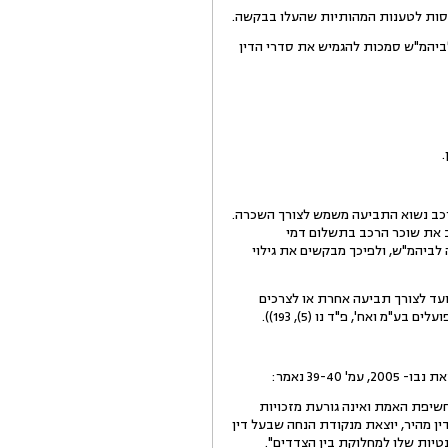
חסות לטענות המהותיות שהעלו בבקשה.
ה 214יג לתקנות סדר הדין האזרחי, וכי לביהמ"ש סמכות להגמיש את סדרי הדין
.
הרכב נשוא התביעה משמש לצורך השכרה.
ב את שוכר הרכב בתשלום דמי
ביהמ"ש, ולפיכך מבקשים את גילוי
נועד לצורך תביעה אחרת או לצרכים
39- נאמר:
תה מחשיבות גילוי המסמכים וחשיפת האמת ואינה גורעת מזכויות
תקנות על הליך סדר דין מהיר, יוצאת מנקודת הנחה שבעל דין
טיות שלו למחלוקת בין הצדדים".