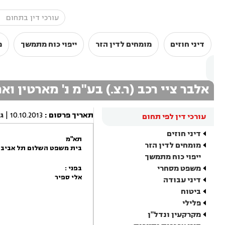
דיני חוזים
מומחים לדין הזר
ייפוי כוח מתמשך
מ
אלבר ציי רכב (ר.צ.) בע"מ נ' מארטין ואח
תאריך פרסום
:
10.10.2013
|
ג
עורכי דין לפי תחום
דיני חוזים
תא"מ
מומחים לדין הזר
בית משפט השלום תל אביב -
ייפוי כוח מתמשך
משפט מסחרי
בפני :
אלי ספיר
דיני עבודה
ביטוח
פלילי
מקרקעין ונדל"ן