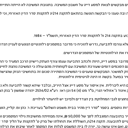
ם מבקשים לצאת למסע דייג על חשבון המשיבה. בתגובת המשיבה לא הייתה התיי
המבקשים הגישו תשובה לתגובה ובה טענו כי הבקשה הוגשה בהתאם לתקנ
האזרחי, תשמ"ד – 1984.
א צורפו לתביעה, נדרש להוכיח כי מדובר במסמכים רלוונטיים הנוגעים לעניין הנדון
רו את הרלוונטיות של המסמכים הנדרשים.
מדובר במסע דייג, היות ולכתב התביעה עצמו צורף העתק רישיון הרכב המעיד כי 
הם הסכמים דומים שעורכת המשיבה עם לקוחותיה מהם עולה כי המשיבה נוהגת לחיי
ק למושכר. המבקשים טוענים כי המשיבה הסתירה סכום זה בתחשיבי הנזק שהגישה ל
 בפועל. בקשה זו הינה לגיטימית ורלוונטית.
 היא ליברלית. אין איסור על מסע דייג אצל היריב, ובלבד שיהא קשור לתביעה ולא 
חוצים לגבי המחלוקת בין הצדדים ולפיכך יש להיעתר לגילויים.
ספים. בספר "סדר דין מהיר בבית משפט השלום" בעריכת ר. כהן ומ. קליין, הוצאת נבו- 2005, עמ' 40
"העובדה שמדובר בסדר דין מהיר בתובענה המוגבלת לסך של 50,000 ₪, אינה מפחי
הצדדים לעיין במסמכים הרלוונטיים לתובענה. תקנה 214ח, השוללת את תחולתו של פרק ט' ל
ם, ואם אינו עושה כך, יורה לו בית המשפט לגלות את המסמך לאחר שיבחן את הרלוונ