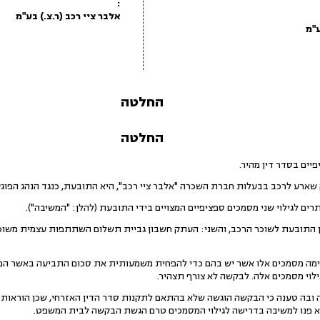
:
אלבר ציי רכב (ר.צ.) בע"מ
החלטה
החלטה
יים בסדר דין מהיר.
 שארע לרכב בבעלות חברת השכרה "אלבר ציי רכב", היא התובעת, כנגד הנהג הפוג
ים לגילוי שני מסמכים ספציפיים המצויים בידי התובעת (להלן: "המשיבה").
התובעת לשוכר הרכב, והשני: העתק חשבון גביית תשלום השתתפות עצמית משוכר 
ה מסמכים אלו אשר יש בהם כדי להפחית משמעותית את סכום התביעה באשר הם מ
לוי מסמכים אלה. לבקשה לא צורף תצהיר.
בה טענה כי הבקשה הוגשה שלא בהתאם לתקנות סדר הדין האזרחי, שכן הוראות פר
 לא פנו למשיבה בדרישה לגילוי המסמכים טרם הגשת הבקשה לבית המשפט.