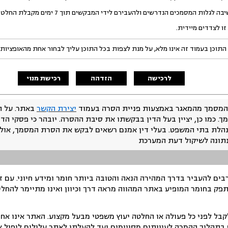
ת המסמכים הנדרשים ולהעבירם לידי המבקשים תוך 7 ימים מקבלת החלטתי לידיהם.
ו לצדדים מיידית.
התוכן בעמוד זה אינו מלא, על מנת לצפות בכל התוכן עליך לבחור אחת מהאופציות
לרכישה
הזדהה
רכישת מנוי
המסמך מהמאגר באמצעות פניית הסרה בעמוד
יצירת הקשר
באתר. על ה
ך. כמו כן, יציין בעל הדין בבקשתו את סיבת ההסרה. יובהר כי פסקי הד
נהלת בתי המשפט. בעלי דין אמנם רשאים לבקש את הסרת המסמך, אולם
נתונה לשיקול דעת המערכת
ים להעביר בדרך המהירה הנאה והטובה ביותר חומר ומידע חיוני. עם 
תפק בחומר המופיע באתר המהווה מראה דרך וכיוון ואינו מתיימר להחלי
ל לפני כל פעולה או החלטה יעוץ משפטי מבעל מקצוע. האתר אינו אחרא
בתהליך ההמרה לעיוותים מסויימים ועד להעלתו לאתר עלולים ליפול אי 