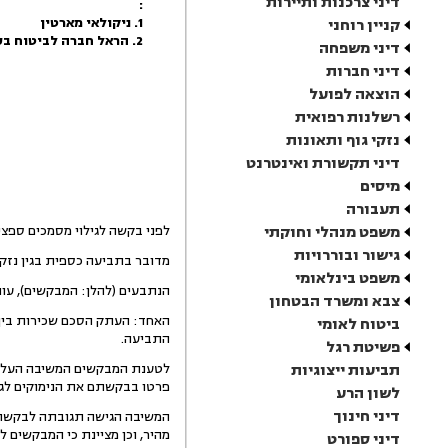
דיני צרכנות ותיירות
:
1. ניקולאי מארטין
קניין רוחני
2. הראל חברה לביטוח בע"מ
דיני משפחה
דיני חברות
הוצאה לפועל
רשלנות רפואית
נזקי גוף ותאונות
דיני תקשורת ואינטרנט
מיסים
תעבורה
משפט מנהלי וחוקתי
לפני בקשה לגילוי מסמכים ספציפ
גישור ובוררויות
מדובר בתביעה כספית בגין נזק
משפט בינלאומי
הנתבעים (להלן: המבקשים), עותר
צבא ומשרד הבטחון
האחד: העתק הסכם שכירות בין 
ביטוח לאומי
התביעה.
פשיטת רגל
תביעות ייצוגיות
לטענת המבקשים המשיבה העלימ
פרטו בבקשתם את הנימוקים לגי
לשון הרע
דיני חינוך
המשיבה הגישה תגובתה לבקשה ו
מהיר, וכן מציינת כי המבקשים
דיני ספורט