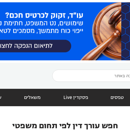
טפסים
פסקדין Live
משאלים
ש
חפש עורך דין לפי תחום משפטי