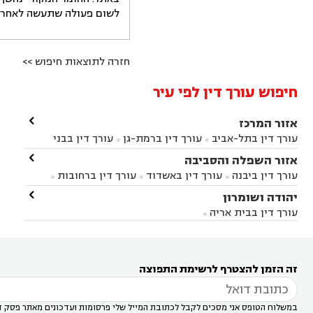
לשום פעולה שתעשה לאחר הש
חזרה לתוצאות חיפוש >>
חיפוש עורך דין לפי עיר

אזור המרכז
עורך דין בתל-אביב
עורך דין ברמת-גן
עורך דין בבני


ברק
עורך דין בפתח תקווה
עורך דין בראשון לציון

אזור השפלה והסביבה



עורך דין ברחובות
עורך דין בנס ציונה
עורך דין


עורך דין ביבנה
עורך דין באשדוד
עורך דין ברחובות



במודיעין
עורך דין בהרצליה
עורך דין בחולון
עורך



עורך דין בראשון לציון
עורך דין במודיעין
עורך דין

יהודה ושומרון


דין בקרית אונו
עורך דין ברמלה
עורך דין בקריית


בבאר יעקב
עורך דין בגדרה
עורך דין בכפר רות



אונו
עורך דין בבת ים
עורך דין בגבעת שמואל
עורך
עורך דין בבית אריה




דין באזור
עורך דין בגן יבנה
עורך דין בעמק חפר



עורך דין במודיעין מכבים רעות
עורך דין במודיעין

רעות
עורך דין בסביון
עורך דין ברמת השרון
עורך



זה הזמן להצטרף לרשימת התפוצה
דין בשוהם

במשלוח הטופס אני מסכים לקבל לכתובת המייל שלי פרסומות ועדכונים מאתר פסק ד