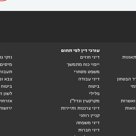
עורכי דין לפי תחום
ותאונות
דיני חוזים
נזקי ג
ייפוי כוח מתמשך
מיסים
משפט מסחרי
תעבור
ד הבטחון
דיני עבודה
צבא ומ
מי
ביטוח
ביטוח 
פלילי
לשון ה
ואשרות
מקרקעין ונדל"ן
אזרחוי
וואות
דיני צרכנות ותיירות
ירושות
קניין רוחני
דיני משפחה
דיני חברות