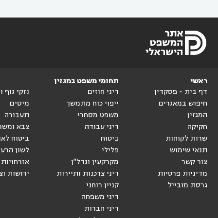
ראשי
תחומי משפט במגזין
דף בית - פסקדין
דיני חוזים
נזקי גוף 
חיפוש במאגרים
ייפוי כוח מתמשך
מיסים
המגזין
משפט מסחרי
תעבורה
חקיקה
דיני עבודה
צבא ומשר
שרות לקוחות
ביטוח
ביטוח לאו
תנאי שימוש
פלילי
לשון הרע
צור קשר
מקרקעין ונדל"ן
אזרחויות 
מדיניות פרטיות
דיני צרכנות ותיירות
ירושות וצ
גרסת מובייל
קניין רוחני
דיני משפחה
דיני חברות