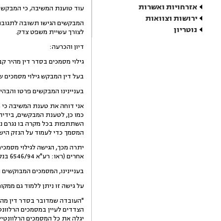
אזרחויות ואשרות
עוד טוענת המשיבה, כי המבקשי
ירושות וצוואות
נוטריון
לצורך עשיית משפט צדק.
דיון והכרעה:
גילוי מסמכים בסדר דין מהיר קבוע בתקנה 214 ח' לתקנות סדר הדין 
בעל דין המבקש גילוי מסמכים של
בעניינינו המבקשים פרטו והבהי
אני דוחה את טענת המשיבה כי 
כמו כן, לטענת המבקשים, בידי
השתתפות בכל מקרה בו נגרם נז
המסמך כדי לעמוד על הנזק הישיר
יתרה מכך, הגישה לגילוי מסמכים
אחרים (ראו: רע"א 6546/94 בנק איגוד נ' אזולאי הנרי, פ"ד מט (4) 54 וכן ראו: רע"א 2534/02 יהודה שמשון נ' בנק הפועלים בע"מ ואח', פ"ד נו (5), 193)).
בעניינינו, המסמכים המבוקשים נ
על גישה זו ניתן ללמוד גם ממקורות נו
יגלה את כל המסמכים הרלוונטיי