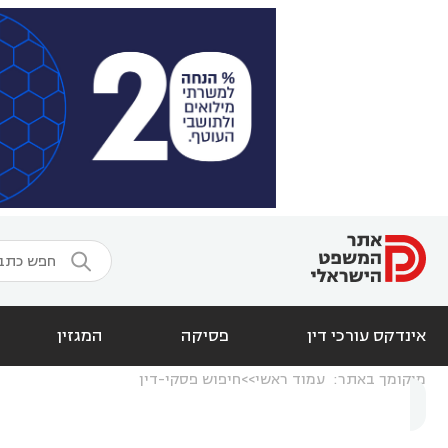

אינדקס עורכי דין
פסיקה
המגזין
מיקומך באתר:
עמוד ראשי
חיפוש פסקי-דין