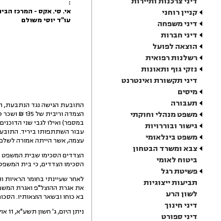
דיני צרכנות ותיירות
:
אי. סי. אקס - המרכז הבי
קניין רוחני
עו"ד יוסי משולם
דיני משפחה
דיני חברות
הוצאה לפועל
רשלנות רפואית
נזקי גוף ותאונות
דיני תקשורת ואינטרנט
מיסים
תעבורה
משפט מנהלי וחוקתי
במספר) ואילו לגבי שני הדוכנ
גישור ובוררויות
משפט בינלאומי
עצמה, אשר הייתה אמורה לשלם 3,465 ₪ (כולל מע"מ)
צבא ומשרד הבטחון
הצדדים הסכימו שבית המשפט יפסוק
ביטוח לאומי
הסכימו הצדדים, כי בית המשפט
פשיטת רגל
תביעות ייצוגיות
את אגרת ההוצל"פ ואגרת המשפט
לשון הרע
בא כוחו ובשאר הוצאותיו. הסכומים שנפסקו ישולמו 
דיני חינוך
ניתן היום, ג' חשון תשע"א, 11 אוקטובר 2010, בלשכתי.
דיני ספורט