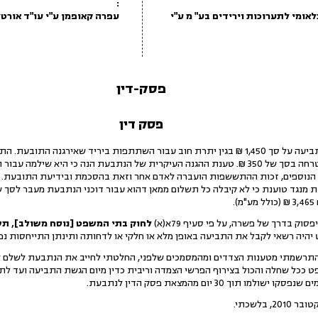
:
נלאומי לתערוכות וירידים בע" מ ע"י
עפרה קאופמן ע"י עו"ד אורט
פסק-דין
פסק דין
הצמדה וריבית של 135 ₪ ושכר טרחה בסך של 350 ₪. טענת ההגנה העיקרית של הנתבעת הנה כי
ים הנוספים, זכות ההתששפות הועברה לאדם אחר וזאת בהסכמת ובידיעת התובעת. 
.
 בדרך של פשרה, על פי סעיף 79א(א)
לחוק בתי המשפט [נוסח משולב], תשמ"ד 
 יהיה רשאי לקבל את התביעה באופן מלא או חלקי או לדחותה ותינתן התייחסות 
 ככל שחלה והכול בצירוף הפרשי הצמדה וריבית כדין מיום הגשת התביעה ועד לת
תוך 30 יום מהמצאת פסק הדין לנתבעת.