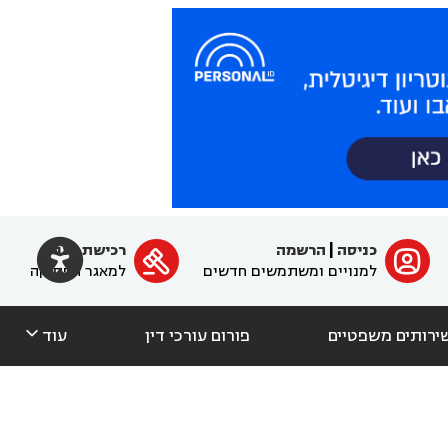

כניסה
|
הרשמה
רכישת מנוי
ﱐ

למנויים ומשתמשים חדשים
למאגר הפסיקה

ירותים משפטיים
פורום עורכי דין
עוד