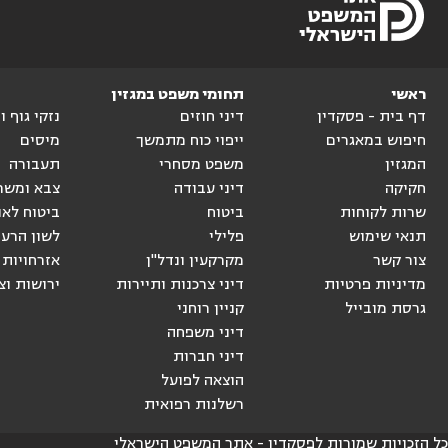
ראשי
תחומי משפט במגזין
דף בית - פסקדין
דיני חוזים
נזקי גוף 
חיפוש במאגרים
ייפוי כוח מתמשך
מיסים
המגזין
משפט מסחרי
תעבורה
חקיקה
דיני עבודה
צבא ומשר
שרות לקוחות
ביטוח
ביטוח לאו
תנאי שימוש
פלילי
לשון הרע
צור קשר
מקרקעין ונדל"ן
אזרחויות 
מדיניות פרטיות
דיני צרכנות ותיירות
ירושות וצ
גרסת מובייל
קניין רוחני
דיני משפחה
דיני חברות
הוצאה לפועל
רשלנות רפואית
כל הזכויות שמורות לפסקדין - אתר המשפט הישראלי