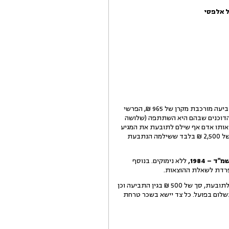
ל אלפסי
התובעת הגישה נגד הנתבעת, תביעה על סך 1,450 ₪ בגין יתרת חוב עבור השתתפות ביריד שאירגנה התובעת. התביעה מורכבת מקרן של 965 ₪, הפרשי
 היא שילמה עבור הדוכנים שבהם היא השתתפה (שלושה
אותו אדם אף שילם לתובעת את המגיע
עבור השתתפותו ביריד. התובעת מנגד טוענת כי לא קיבלה כל תשלום ממאן דהוא עבור דוכני הנתבעת מעבר לסך של 2,500 ₪ בלבד ששילמה הנתבעת
– 1984,
ללא נימוקים.
בנוסף
נפרדת לשאלת ההוצאות.
לאחר שעיינתי בחומר הראיות והתרשמתי מטענות הצדדים ומהמסמכים שלפני, החלטתי לחייב את הנתבעת לשלם לתובעת, סך של 500 ₪ בגין התביעה וכן
שלום בפועל. כל צד יישא בשכר טרחת