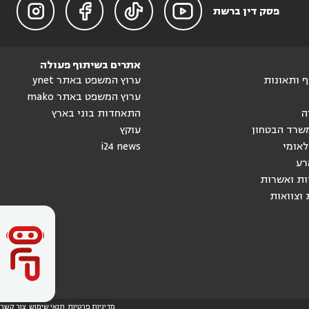




פסק דין ברשת
אתרים בשיתוף פעולה
וף ותאונות
ערוץ המשפט באתר ynet
ערוץ המשפט באתר mako
ה
התאחדות בוני בארץ
שרד הבטחון
עוקץ
לאומי
i24 news
רע
ות ואשרות
 וצוואות
מדיניות פרטיות
תנאי שימוש
צור קשר