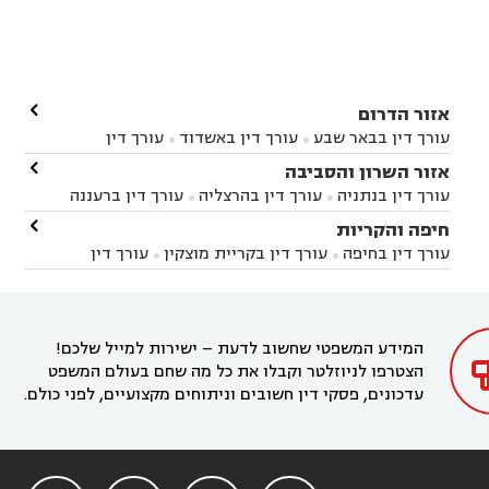

אזור הדרום
עורך דין בבאר שבע
עורך דין באשדוד
עורך דין


באשקלון
עורך דין בבאר טוביה
עורך דין בגן יבנה

אזור השרון והסביבה



עורך דין בניר הבנים
עורך דין בערד
עורך דין בקיבוץ


עורך דין בנתניה
עורך דין בהרצליה
עורך דין ברעננה


זיקים
עורך דין בנתיבות
עורך דין בקרית מלאכי



עורך דין בחדרה
עורך דין בכפר סבא
עורך דין בהוד

חיפה והקריות



השרון
עורך דין באבן יהודה
עורך דין בבנימינה



עורך דין בחיפה
עורך דין בקריית מוצקין
עורך דין


עורך דין בחריש
עורך דין בקיסריה
עורך דין בקדימה


בקרית מוצקין
עורך דין בקריית אתא
עורך דין


עורך דין ברמת השרון
עורך דין בתל מונד



בקריית חיים
עורך דין בקרית ביאליק
עורך דין


בחדרה

המידע המשפטי שחשוב לדעת – ישירות למייל שלכם!
הצטרפו לניוזלטר וקבלו את כל מה שחם בעולם המשפט
עדכונים, פסקי דין חשובים וניתוחים מקצועיים, לפני כולם.