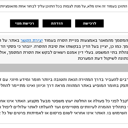
התוכן בעמוד זה אינו מלא, על מנת לצפות בכל התוכן עליך לבחור אחת מהאופציות
לרכישה
הזדהה
רכישת מנוי
המסמך מהמאגר באמצעות פניית הסרה בעמוד
יצירת הקשר
באתר. על ה
ך. כמו כן, יציין בעל הדין בבקשתו את סיבת ההסרה. יובהר כי פסקי הד
נהלת בתי המשפט. בעלי דין אמנם רשאים לבקש את הסרת המסמך, אולם
נתונה לשיקול דעת המערכת
ים להעביר בדרך המהירה הנאה והטובה ביותר חומר ומידע חיוני. עם 
תפק בחומר המופיע באתר המהווה מראה דרך וכיוון ואינו מתיימר להחלי
ל לפני כל פעולה או החלטה יעוץ משפטי מבעל מקצוע. האתר אינו אחרא
בתהליך ההמרה לעיוותים מסויימים ועד להעלתו לאתר עלולים ליפול אי 
ימוש בו. האתר אינו אחראי לשום פרסום או לאמיתות פרטים של כל אד