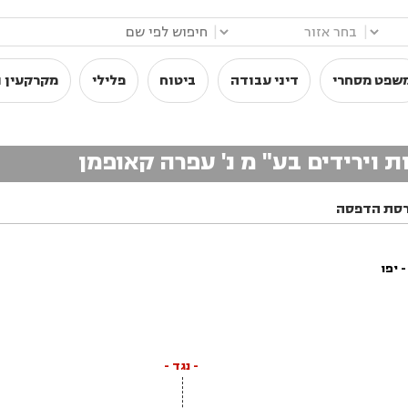
|
|
שפט מסחרי
דיני עבודה
ביטוח
פלילי
מקרקעין ו
ת וירידים בע" מ נ' עפרה קאופמן
סת הדפסה
 יפו
- נגד -