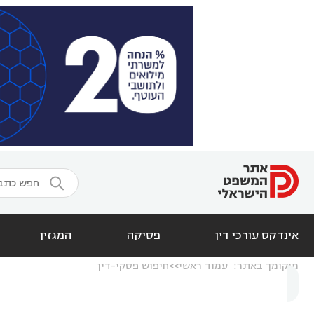

אינדקס עורכי דין
פסיקה
המגזין
מיקומך באתר:
עמוד ראשי
חיפוש פסקי-דין