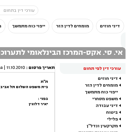
דיני חוזים
מומחים לדין הזר
ייפוי כוח מתמשך
מ
אי. סי. אקס-המרכז הבינלאומי לתערוכו
תאריך פרסום
:
11.10.2010
|
גר
עורכי דין לפי תחום
דיני חוזים
ת"ת
מומחים לדין הזר
בית משפט השלום תל אביב -
ייפוי כוח מתמשך
משפט מסחרי
בפני :
יאיר דלוגין
דיני עבודה
ביטוח
פלילי
מקרקעין ונדל"ן