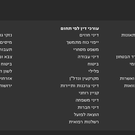
עורכי דין לפי תחום
ותאונות
דיני חוזים
נזקי ג
ייפוי כוח מתמשך
מיסים
משפט מסחרי
תעבור
ד הבטחון
דיני עבודה
צבא ומ
מי
ביטוח
ביטוח 
פלילי
לשון ה
ואשרות
מקרקעין ונדל"ן
אזרחוי
וואות
דיני צרכנות ותיירות
ירושות
קניין רוחני
דיני משפחה
דיני חברות
הוצאה לפועל
רשלנות רפואית