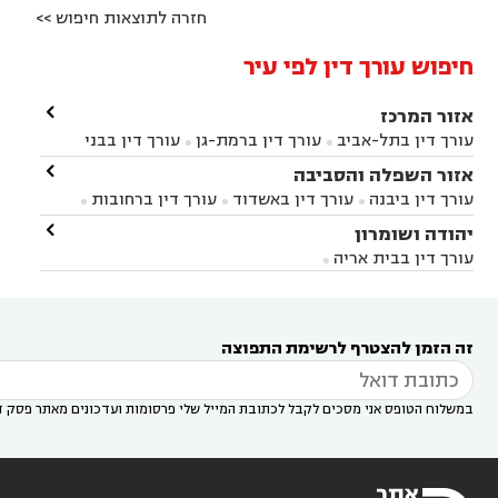
חזרה לתוצאות חיפוש >>
חיפוש עורך דין לפי עיר

אזור המרכז
עורך דין בתל-אביב
עורך דין ברמת-גן
עורך דין בבני


ברק
עורך דין בפתח תקווה
עורך דין בראשון לציון

אזור השפלה והסביבה



עורך דין ברחובות
עורך דין בנס ציונה
עורך דין


עורך דין ביבנה
עורך דין באשדוד
עורך דין ברחובות



במודיעין
עורך דין בהרצליה
עורך דין בחולון
עורך



עורך דין בראשון לציון
עורך דין במודיעין
עורך דין

יהודה ושומרון


דין בקרית אונו
עורך דין ברמלה
עורך דין בקריית


בבאר יעקב
עורך דין בגדרה
עורך דין בכפר רות



אונו
עורך דין בבת ים
עורך דין בגבעת שמואל
עורך
עורך דין בבית אריה




דין באזור
עורך דין בגן יבנה
עורך דין בעמק חפר



עורך דין במודיעין מכבים רעות
עורך דין במודיעין

רעות
עורך דין בסביון
עורך דין ברמת השרון
עורך



זה הזמן להצטרף לרשימת התפוצה
דין בשוהם

במשלוח הטופס אני מסכים לקבל לכתובת המייל שלי פרסומות ועדכונים מאתר פסק ד