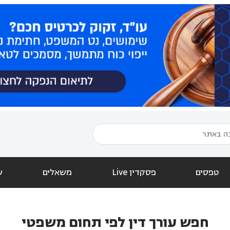
טפסים
פסקדין Live
משאלים
ש
חפש עורך דין לפי תחום משפטי