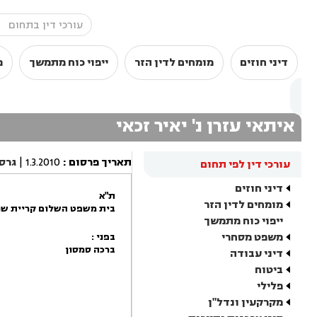
דיני חוזים
מומחים לדין הזר
ייפוי כוח מתמשך
מ
איתאי עזרן נ' יאיר זכאי
תאריך פרסום
:
1.3.2010
|
גרס
עורכי דין לפי תחום
דיני חוזים
ת"א
מומחים לדין הזר
בית משפט השלום קריית שמ
ייפוי כוח מתמשך
משפט מסחרי
בפני :
ברכה סמסון
דיני עבודה
ביטוח
פלילי
מקרקעין ונדל"ן