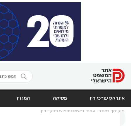

אינדקס עורכי דין
פסיקה
המגזין
מיקומך באתר:
עמוד ראשי
חיפוש פסקי-דין