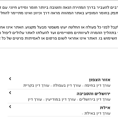
ים להעביר בדרך המהירה הנאה והטובה ביותר חומר ומידע חיוני. עם 
תפק בחומר המופיע באתר המהווה מראה דרך וכיוון ואינו מתיימר להחלי
ל לפני כל פעולה או החלטה יעוץ משפטי מבעל מקצוע. האתר אינו אחרא
בתהליך ההמרה לעיוותים מסויימים ועד להעלתו לאתר עלולים ליפול אי 
ימוש בו. האתר אינו אחראי לשום פרסום או לאמיתות פרטים של כל אד

אזור הצפון
עורך דין בחיפה
עורך דין בעפולה
עורך דין בקרית


אתא
עורך דין בנהריה
עורך דין בראש פינה
עורך דין

ירושלים והסביבה



בקרית שמונה
עורך דין במושב מגדים
עורך דין


עורך דין בירושלים
עורך דין במודיעין
עורך דין


במושב ציפורי
עורך דין בסח'נין
עורך דין בעכו
עורך



בבית-שמש
עורך דין במבשרת ציון
עורך דין בגיזו

אילת



דין בעמק הירדן
עורך דין בנשר
עורך דין בקרית


עורך דין בגבעת זאב
עורך דין בנווה אילן
עורך דין


ביאליק
עורך דין במגדל העמק
עורך דין בקיבוץ לוחמי
עורך דין באילת



בקרני שומרון
עורך דין בשורש

