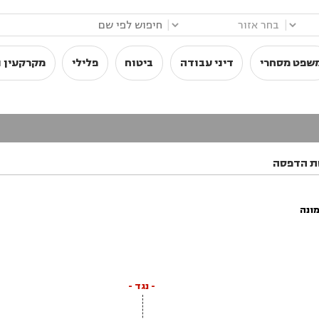
|
|
שפט מסחרי
דיני עבודה
ביטוח
פלילי
מקרקעין ו
ת הדפסה
ונה
- נגד -