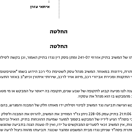
:
איתאי עזרן
החלטה
החלטה
1.בפני בקשה למחיקת כתב הגנתו של המשיב בתיק אזרחי 241-07 ומתן פסק דין נגדו 
תרת, נידונות במאוחד. המשיב מנהל עסק לשטיפת כלי רכב הידוע בשמו "אוטיפטופ
תקנות ומכירת אביזרי רכב, מיזוג אויר לרכב, שירותי איתורן וכיוצ"ב באזור התע
נה לצו מניעה קבוע לתקופה של שבע שנים, תקופה בה ייאסר על המבקש או מי מטע
מהמבקש בו הוא מנהל את עסקיו.
5.בנימוקי הבקשה נטען, כי ביום 21.11.06 בתיק עמק 228-05 ניתן גז"ד המחייב את המשיב,
כי פסה"ד הגיע לידיו של המבקש בסמוך למועד שמיעת ההוכחות בתיק. הואיל וביה
, אין המשיב זכאי לסעדים המבוקשים על ידו, ואין לו טענת הגנה בתביעה שהוגשה נ
רת פסה"ד שניתן נגדו מבית המשפט ומהצד שכנגד. תביעתו מהווה ניצול לרעה של ה