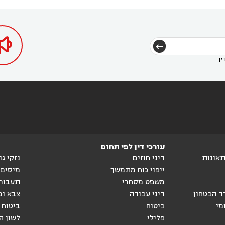
הגטאות
עורך דין בקיסריה
עורך דין בטבריה
עורך



דין בכפר ראמה
עורך דין באור עקיבא



ין
עורכי דין לפי תחום
ותאונות
דיני חוזים
נזקי ג
ייפוי כוח מתמשך
מיסים
משפט מסחרי
תעבור
ד הבטחון
דיני עבודה
צבא ומ
מי
ביטוח
ביטוח 
פלילי
לשון ה