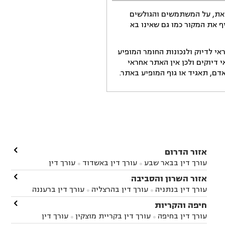
זאת, על המשתמשים והגולשים
ף את המקור כמו גם שאינו בא
י לדיוק ולנכונות החומר המופיע
דיוקים ולכן אין האתר אחראי
ם, תאגיד או גוף המופיע באתר.

אזור הדרום
עורך דין בבאר שבע
עורך דין באשדוד
עורך דין


באשקלון
עורך דין בבאר טוביה
עורך דין בגן יבנה

אזור השרון והסביבה



עורך דין בניר הבנים
עורך דין בערד
עורך דין בקיבוץ


עורך דין בנתניה
עורך דין בהרצליה
עורך דין ברעננה


זיקים
עורך דין בנתיבות
עורך דין בקרית מלאכי



עורך דין בחדרה
עורך דין בכפר סבא
עורך דין בהוד

חיפה והקריות



השרון
עורך דין באבן יהודה
עורך דין בבנימינה



עורך דין בחיפה
עורך דין בקריית מוצקין
עורך דין


עורך דין בחריש
עורך דין בקיסריה
עורך דין בקדימה

