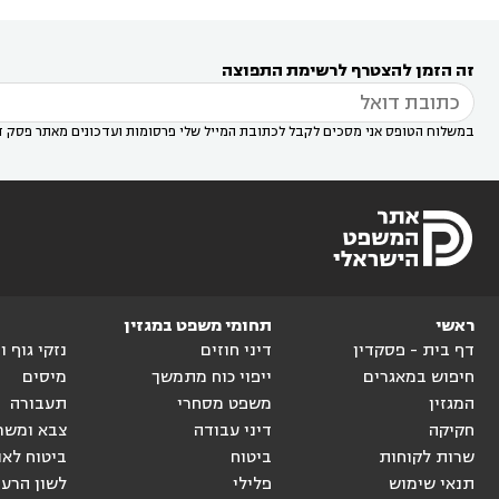
דין באזור
עורך דין בגן יבנה
עורך דין בעמק חפר



עורך דין במודיעין מכבים רעות
עורך דין במודיעין

רעות
עורך דין בסביון
עורך דין ברמת השרון
עורך



זה הזמן להצטרף לרשימת התפוצה
דין בשוהם

במשלוח הטופס אני מסכים לקבל לכתובת המייל שלי פרסומות ועדכונים מאתר פסק ד
ראשי
תחומי משפט במגזין
דף בית - פסקדין
דיני חוזים
נזקי גוף 
חיפוש במאגרים
ייפוי כוח מתמשך
מיסים
המגזין
משפט מסחרי
תעבורה
חקיקה
דיני עבודה
צבא ומשר
שרות לקוחות
ביטוח
ביטוח לאו
תנאי שימוש
פלילי
לשון הרע