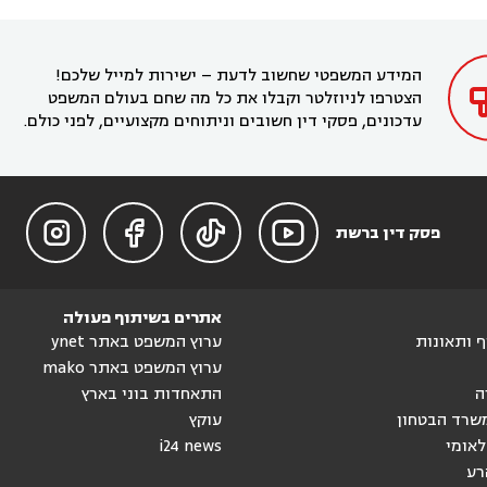
בקרית מוצקין
עורך דין בקריית אתא
עורך דין


עורך דין ברמת השרון
עורך דין בתל מונד



בקריית חיים
עורך דין בקרית ביאליק
עורך דין


בחדרה

המידע המשפטי שחשוב לדעת – ישירות למייל שלכם!
הצטרפו לניוזלטר וקבלו את כל מה שחם בעולם המשפט
עדכונים, פסקי דין חשובים וניתוחים מקצועיים, לפני כולם.




פסק דין ברשת
אתרים בשיתוף פעולה
וף ותאונות
ערוץ המשפט באתר ynet
ערוץ המשפט באתר mako
ה
התאחדות בוני בארץ
שרד הבטחון
עוקץ
לאומי
i24 news
רע