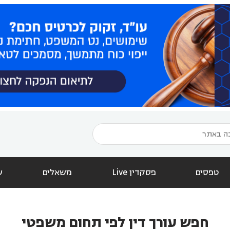
טפסים
פסקדין Live
משאלים
ש
חפש עורך דין לפי תחום משפטי