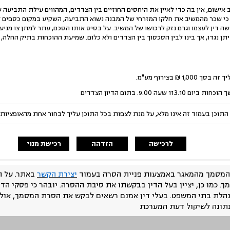
אישום, אין בה כדי לאיין את היחסים החוזיים בין הצדדים, המהווים עילת התביעה 
כי שכר מהמשיב את חלקו המזרחי של המבנה נשוא התביעה, השקיע במקום כספים למ
 דין לעצמו וגרם נזק לרכושו של המשיב. על בסיס אותו הסכם, עתר למתן צו מניעה
 נגדו, אך בינו לבין הסכסוך בין הצדדים ולא כלום. שמיעת ההוכחות בתיק החלה, 
 ₪ בצירוף מע"מ.
ה 9.00. בתום הדיון הצדדים
התוכן בעמוד זה אינו מלא, על מנת לצפות בכל התוכן עליך לבחור אחת מהאופציות
לרכישה
הזדהה
רכישת מנוי
המסמך מהמאגר באמצעות פניית הסרה בעמוד
יצירת הקשר
באתר. על ה
ך. כמו כן, יציין בעל הדין בבקשתו את סיבת ההסרה. יובהר כי פסקי הד
נהלת בתי המשפט. בעלי דין אמנם רשאים לבקש את הסרת המסמך, אולם
נתונה לשיקול דעת המערכת