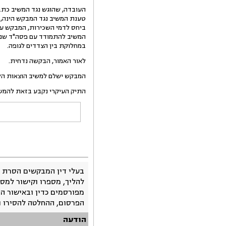
העובדה, שהוגש נגד המשיב כתב 
טענת המשיב נגד המבקש הינה, 
ביחס לדמי השכירות, המבקש עשה
המשיב להתמודד עם פסה"ד שניתן
במחלוקת בין הצדדים לגופה.
לאור האמור, הבקשה נדחית.
המבקש ישלם למשיב הוצאות הליך זה בסך 1,000
התיק העיקרי נקבע בזאת להמשך הוכחות ביום 11.3.10 שע
בעלי דין המבקשים הסרת 
להליך, מספרו וקישור למסמ
מפורסמים כדין ובאישור ה
הפרסום, ההחלטה להסירו 
הודעה