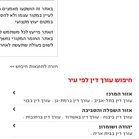
באתר זה הושקעו מאמצים רב
לעיין במקור עצמו ולא להס
במקום יעוץ מקצועי.
האתר מייעץ לכל משתמש לקב
באתר. החומר המקורי נחשף 
לשום פעולה שתעשה לאחר הש
חזרה לתוצאות חיפוש >>
חיפוש עורך דין לפי עיר

אזור המרכז
עורך דין בתל-אביב
עורך דין ברמת-גן
עורך דין בבני


ברק
עורך דין בפתח תקווה
עורך דין בראשון לציון

אזור השפלה והסביבה



עורך דין ברחובות
עורך דין בנס ציונה
עורך דין


עורך דין ביבנה
עורך דין באשדוד
עורך דין ברחובות



במודיעין
עורך דין בהרצליה
עורך דין בחולון
עורך



עורך דין בראשון לציון
עורך דין במודיעין
עורך דין

יהודה ושומרון


דין בקרית אונו
עורך דין ברמלה
עורך דין בקריית


בבאר יעקב
עורך דין בגדרה
עורך דין בכפר רות



אונו
עורך דין בבת ים
עורך דין בגבעת שמואל
עורך
עורך דין בבית אריה



