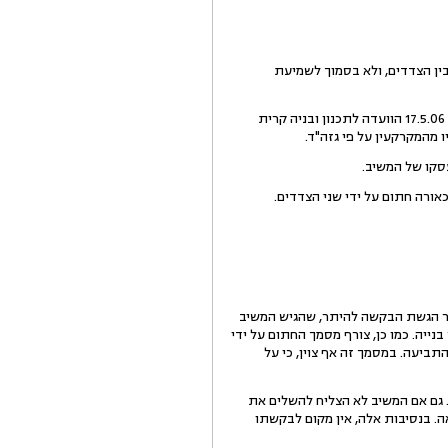
ין הצדדים, ולא בסמוך לשמיעת
לגוף העניין נטען, כי המשיב הגיש ביום 10.4.06 בקשה להיתר בנייה לסככה שבנה באותו חלק ששכר מהמבקש, וביום 17.5.06 הוועדה לתכנון ובניה קרית
 מהמקרקעין על פי גזה"ד.
ית שמונה אישרה את דבר הגשת הבקשה להיתר, שהגיש המשיב
ייה. כמו כן, צורף מסמך החתום על ידי
וא התביעה. במסמך זה אף צוין, כי על
. גם אם המשיב לא הצליח להשלים את
. בנסיבות אלה, אין מקום לבקשתו