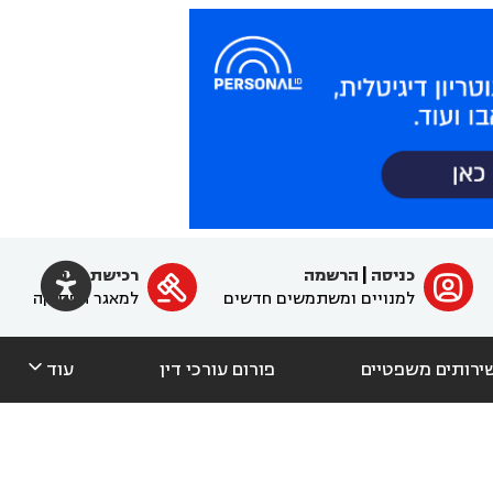

כניסה
|
הרשמה
רכישת מנוי
ﱐ

למנויים ומשתמשים חדשים
למאגר הפסיקה

ירותים משפטיים
פורום עורכי דין
עוד