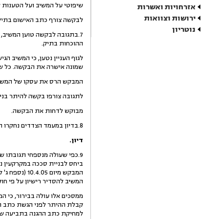
שיפוטי על המשיב ועל הטענות ש
אזרחויות ואשרות
ירושות וצוואות
לבקשה צורף כתב האישום בתיק עמ"ק 228-05 של בימ"ש השלום בקרית שמונה, הכ
נוטריון
7.בתגובה לבקשה טוען המשיב,
ההוכחות בתיק.
שמונה אישרה את הבקשה. כל שנו
המבקש הרס את עסקו של המשיב ביום 8.4.07 ומוסיף בבקשתו זו חטא על פשע. המבקש עשה דין לעצמו 
לתגובה צורפו בקשה להיתר בניה מיום 9.2.05 על נספחיה וכן מסמך שכותרתו "אישור הסכמה לבניית סככה" אשר לכאורה 
מבוקש לדחות את הבקשה.
8.בדיון במעמד הצדדים נחקרו המבקש והמשיב והצדדים הגישו סיכומיהם.
דיון.
ביחס לבניית סככה במקרקעין נשו
המבקש מיום 
המשיב להסדיר רישיון על פי חוק
ממסכים אלו עולה בבירור, כי ה
קבלת ההיתר לפני הגשת כתב הא
למחיקת כתב ההגנה בתביעה שהג