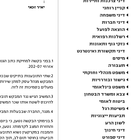
דיני צרכנות ותיירות
:
יאיר זכאי
קניין רוחני
דיני משפחה
דיני חברות
הוצאה לפועל
רשלנות רפואית
נזקי גוף ותאונות
דיני תקשורת ואינטרנט
מיסים
תעבורה
אזרחי 202-07.
משפט מנהלי וחוקתי
2.שתי התובענות בתיקים שבכו
גישור ובוררויות
המבקש מנהל עסק למתן שירותי ה
משפט בינלאומי
פועלים בסמיכות זה לזה.
צבא ומשרד הבטחון
3.המשיב הגיש נגד המבקש תובע
ביטוח לאומי
להיכנס לשטח אותו שכר המשיב 
פשיטת רגל
4.מנגד, החברה שבבעלות המבקש הגישה תביעה נגד המשיב לפינוי וסילוק ידו מאותו חלק של המבנה והמגרש, בהם הוא מנהל את עסקיו לשטיפת כלי רכב.
תביעות ייצוגיות
לשון הרע
והחזרת המצב לקדמותו. נטען, 
דיני חינוך
והמבנה במקרקעין נשוא התובענות
דיני ספורט
תביעתו בחוסר תום לב, תוך הסת