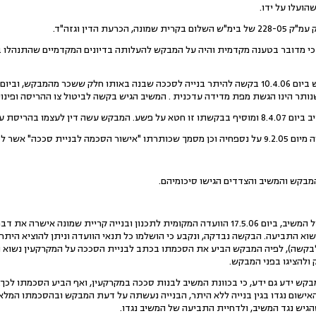
הועלו על ידו.
רעת הדין וגזה"ד.
 כי מדובר בטענה מקדמית והיה על המבקש להעלותה בדיונים המקדמיים שהתנהלו ב
תר הינו הגשת מפת מדידה עדכנית . המשיב הגיש בקשה לביטול צו ההריסה ופינויו
בהריסת עסקו של המשיב.
חתום על ידי שני הצדדים.
9.כפי שעולה מנספחי תגובתו של המשיב, ביום 17.5.06 הוועדה המקומית לתכנון ובנייה קרי
א התביעה. הבקשה נבדקה, ונקבע כי הושלמו כל תנאי הוועדה וניתן להוציא היתר בנ
10.4.05 (נספח ג' לבקשה), לפיה המבקש הביע את הסכמתו בכתב לבניית הסככה על המקרקעין נש
 ולהציגו בפני המבקש.
מבקש ידע גם ידע, כי בכוונת המשיב לבנות סככה במקרקעין, ואף הביע הסכמתו לכך
ישום נגדו בגין בנייה ללא היתר, הבנייה נעשתה על דעת המבקש ובהסכמתו המלאה
יש נגד המשיב, ולדחיית התביעה של המשיב נגדו.