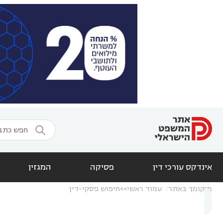

אינדקס עורכי דין
פסיקה
המגזין
מיקומך באתר:
עמוד ראשי
חיפוש פסקי-דין