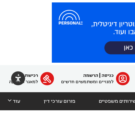

כניסה
|
הרשמה
רכישת מנוי
ﱐ

למנויים ומשתמשים חדשים
למאגר הפסיקה

ירותים משפטיים
פורום עורכי דין
עוד