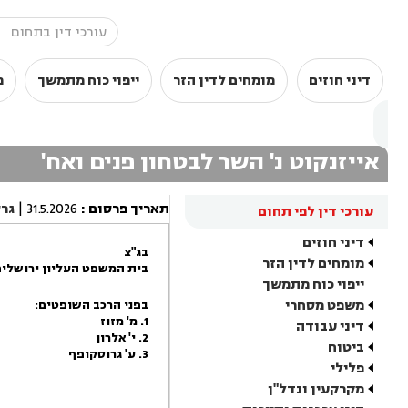
דיני חוזים
מומחים לדין הזר
ייפוי כוח מתמשך
מ
אייזנקוט נ' השר לבטחון פנים ואח'
תאריך פרסום
:
31.5.2026
|
גר
עורכי דין לפי תחום
דיני חוזים
בג"צ
מומחים לדין הזר
בית המשפט העליון ירושלי
ייפוי כוח מתמשך
משפט מסחרי
בפני הרכב השופטים:
1. מ' מזוז
דיני עבודה
2. י' אלרון
ביטוח
3. ע' גרוסקופף
פלילי
מקרקעין ונדל"ן