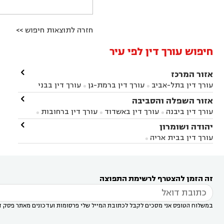
חזרה לתוצאות חיפוש >>
חיפוש עורך דין לפי עיר

אזור המרכז
עורך דין בתל-אביב
עורך דין ברמת-גן
עורך דין בבני


ברק
עורך דין בפתח תקווה
עורך דין בראשון לציון

אזור השפלה והסביבה



עורך דין ברחובות
עורך דין בנס ציונה
עורך דין


עורך דין ביבנה
עורך דין באשדוד
עורך דין ברחובות



במודיעין
עורך דין בהרצליה
עורך דין בחולון
עורך



עורך דין בראשון לציון
עורך דין במודיעין
עורך דין

יהודה ושומרון


דין בקרית אונו
עורך דין ברמלה
עורך דין בקריית


בבאר יעקב
עורך דין בגדרה
עורך דין בכפר רות



אונו
עורך דין בבת ים
עורך דין בגבעת שמואל
עורך
עורך דין בבית אריה




דין באזור
עורך דין בגן יבנה
עורך דין בעמק חפר



עורך דין במודיעין מכבים רעות
עורך דין במודיעין

רעות
עורך דין בסביון
עורך דין ברמת השרון
עורך



זה הזמן להצטרף לרשימת התפוצה
דין בשוהם

במשלוח הטופס אני מסכים לקבל לכתובת המייל שלי פרסומות ועדכונים מאתר פסק ד