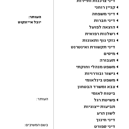
דיני צרכנות ותיירות
קניין רוחני
דיני משפחה
העותר:
דיני חברות
יובל אייזנקוט
הוצאה לפועל
רשלנות רפואית
נזקי גוף ותאונות
דיני תקשורת ואינטרנט
מיסים
תעבורה
משפט מנהלי וחוקתי
גישור ובוררויות
משפט בינלאומי
צבא ומשרד הבטחון
ביטוח לאומי
העותר:
פשיטת רגל
תביעות ייצוגיות
לשון הרע
דיני חינוך
בשם המשיבים:
דיני ספורט