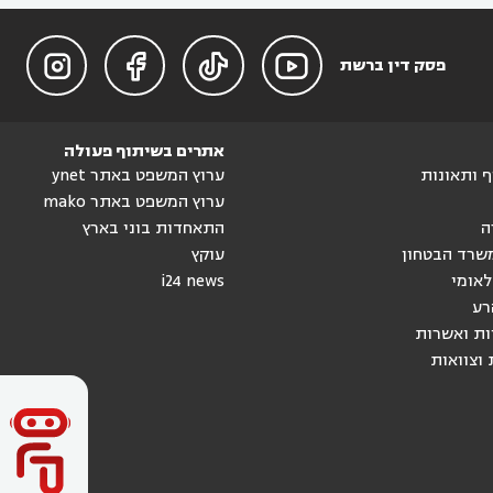




פסק דין ברשת
אתרים בשיתוף פעולה
וף ותאונות
ערוץ המשפט באתר ynet
ערוץ המשפט באתר mako
ה
התאחדות בוני בארץ
שרד הבטחון
עוקץ
לאומי
i24 news
רע
ות ואשרות
 וצוואות