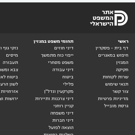
ראשי
תחומי משפט במגזין
דף בית - פסקדין
דיני חוזים
נזקי גוף 
חיפוש במאגרים
ייפוי כוח מתמשך
מיסים
המגזין
משפט מסחרי
תעבורה
חקיקה
דיני עבודה
צבא ומשר
שרות לקוחות
ביטוח
ביטוח לאו
תנאי שימוש
פלילי
לשון הרע
צור קשר
מקרקעין ונדל"ן
אזרחויות 
מדיניות פרטיות
דיני צרכנות ותיירות
ירושות וצ
גרסת מובייל
קניין רוחני
דיני משפחה
דיני חברות
הוצאה לפועל
רשלנות רפואית