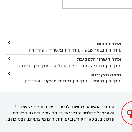

אזור הדרום
עורך דין בבאר שבע
עורך דין באשדוד
עורך דין


באשקלון
עורך דין בבאר טוביה
עורך דין בגן יבנה

אזור השרון והסביבה



עורך דין בניר הבנים
עורך דין בערד
עורך דין בקיבוץ


עורך דין בנתניה
עורך דין בהרצליה
עורך דין ברעננה


זיקים
עורך דין בנתיבות
עורך דין בקרית מלאכי



עורך דין בחדרה
עורך דין בכפר סבא
עורך דין בהוד

חיפה והקריות



השרון
עורך דין באבן יהודה
עורך דין בבנימינה



עורך דין בחיפה
עורך דין בקריית מוצקין
עורך דין


עורך דין בחריש
עורך דין בקיסריה
עורך דין בקדימה


בקרית מוצקין
עורך דין בקריית אתא
עורך דין


עורך דין ברמת השרון
עורך דין בתל מונד



בקריית חיים
עורך דין בקרית ביאליק
עורך דין


בחדרה

המידע המשפטי שחשוב לדעת – ישירות למייל שלכם!
הצטרפו לניוזלטר וקבלו את כל מה שחם בעולם המשפט
עדכונים, פסקי דין חשובים וניתוחים מקצועיים, לפני כולם.