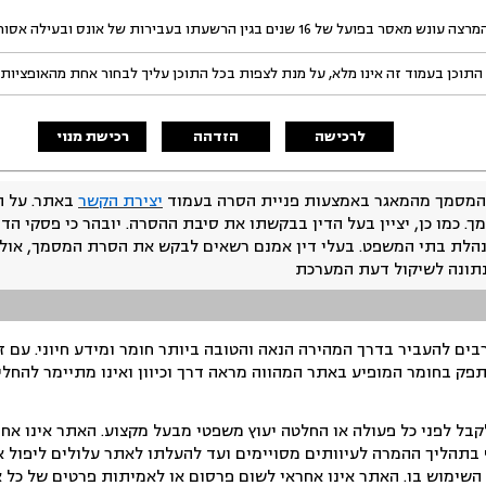
של 16 שנים בגין הרשעתו בעבירות של אונס ובעילה אסורה.
התוכן בעמוד זה אינו מלא, על מנת לצפות בכל התוכן עליך לבחור אחת מהאופציות
לרכישה
הזדהה
רכישת מנוי
המסמך מהמאגר באמצעות פניית הסרה בעמוד
יצירת הקשר
באתר. על ה
ך. כמו כן, יציין בעל הדין בבקשתו את סיבת ההסרה. יובהר כי פסקי הד
נהלת בתי המשפט. בעלי דין אמנם רשאים לבקש את הסרת המסמך, אולם
נתונה לשיקול דעת המערכת
ים להעביר בדרך המהירה הנאה והטובה ביותר חומר ומידע חיוני. עם 
תפק בחומר המופיע באתר המהווה מראה דרך וכיוון ואינו מתיימר להחלי
ל לפני כל פעולה או החלטה יעוץ משפטי מבעל מקצוע. האתר אינו אחרא
בתהליך ההמרה לעיוותים מסויימים ועד להעלתו לאתר עלולים ליפול אי 
ימוש בו. האתר אינו אחראי לשום פרסום או לאמיתות פרטים של כל אד