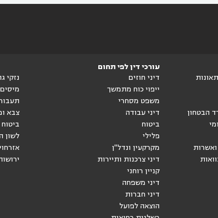
עורכי דין לפי תחום
ותאונות
דיני חוזים
נזקי ג
ייפוי כוח מתמשך
מיסים
משפט מסחרי
תעבור
ד הבטחון
דיני עבודה
צבא ומ
מי
ביטוח
ביטוח 
פלילי
לשון ה
ואשרות
מקרקעין ונדל"ן
אזרחוי
וואות
דיני צרכנות ותיירות
ירושות
קניין רוחני
דיני משפחה
דיני חברות
הוצאה לפועל
רשלנות רפואית