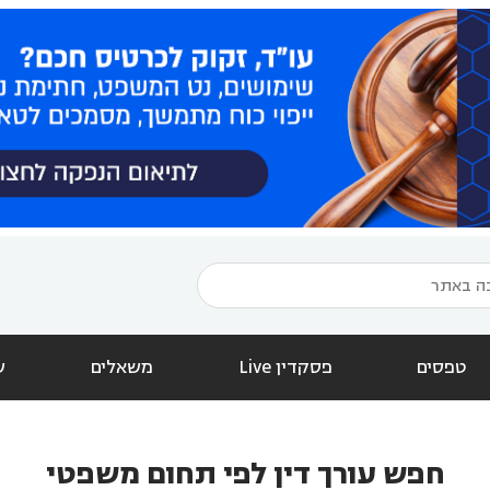
טפסים
פסקדין Live
משאלים
ש
חפש עורך דין לפי תחום משפטי