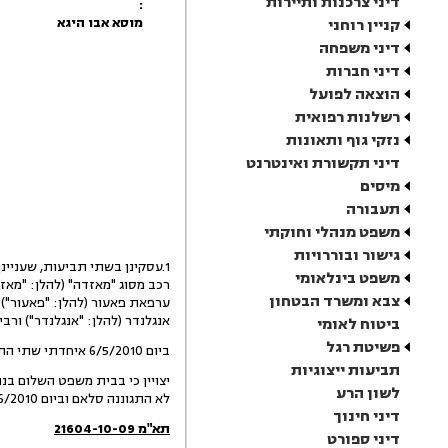
דיני צרכנות ותיירות
:
מוסא אבו היגא
קניין רוחני
דיני משפחה
דיני חברות
הוצאה לפועל
רשלנות רפואית
נזקי גוף ותאונות
דיני תקשורת ואינטרנט
מיסים
תעבורה
משפט מנהלי וחוקתי
גישור ובוררויות
משפט בינלאומי
רכב מסוג "מאזדה" (להלן: "מאזדה
צבא ומשרד הבטחון
ערפאת פאעור (להלן: "פאעור") 
אנגלנדר (להלן: "אנגלנדר") ורבי
ביטוח לאומי
פשיטת רגל
ביום 6/5/2010 איחדתי שתי התביעות והן נשמעו בפני.
תביעות ייצוגיות
לשון הרע
לא התגוננה סלאם וביום 6/6/2010 ניתן כנגדה פסק דין.
דיני חינוך
תא"מ 21604-10-09
דיני ספורט