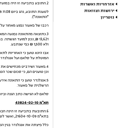
2.התובע בתביעה זו היה במועד הרלבנטי לתביעה בעליו של רכב המאזדה.
אזרחויות ואשרות
ירושות וצוואות
נוטריון
"התאונה").
רכבו של פאעור נפגע מאחור על י
3.כתוצאה מהתאונה נפגעה המאז
ולא 1,500 ₪ כפי שנתבע.
אבו היגא טוען כי האחריות לתא
המוטלת על סלאם ועל אנגלנדר, 
4.פאעור ושירביט מכחישים את 
וכן טוענים הם, כי סכום שכר ה
5.אנגלנדר טוען כי התאונה אי
הרשלנית של פאעור.
סלאם לא הגישה כתב הגנה וביום 19.3.10 ניתן נגדה פסק די
תא"מ 43824-02-10
6.התובעת בתביעה זו הינה חבר
בתא"מ 21604-10-09, ואשר לטענת כלל, פגעה ברכבו של אנגלנדר והדפה אותו אל עבר רכבו של פאעור, אשר היה לפניו.
כלל פיצתה את אנגלנדר בגין הנ