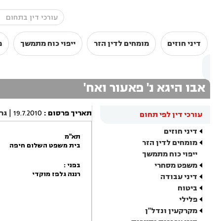
דיני חוזים
מומחים לדין הזר
ייפוי כוח מתמשך
מ
אבו היגא נ' פאעור ואח'
תאריך פרסום
:
19.7.2010
|
גר
עורכי דין לפי תחום
דיני חוזים
תא"מ
מומחים לדין הזר
בית משפט השלום חיפה
ייפוי כוח מתמשך
משפט מסחרי
בפני :
רננה גלפז מוקדי
דיני עבודה
ביטוח
פלילי
מקרקעין ונדל"ן