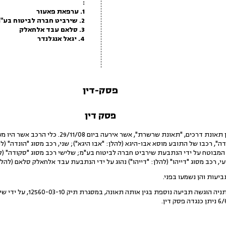
:
1. ערפאת פאעור
2. שירביט חברה לביטוח בע"מ
3. סלאם עבד אלחאלק
4. יגאל אנגלנדר
פסק-דין
פסק דין
1.עסקינן בשתי תביעות, שעניינן תאונת דרכים, "תאונת ש
", רכבו של התובע מוסא אבו-היגא (להלן: "אבו היגא"); שני, רכב מסוג "הונדה" (לה
המבוטח על ידי הנתבעת שירביט חברה לביטוח בע"מ; שלישי רכב מסוג "סקודה" (להל
עי, רכב מסוג "דייהו" (להלן: "דייהו") נהוג על ידי הנתבעת עבד אלחאלק סלאם (להלן
יצויין כי בבית משפט השלום בנת