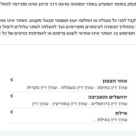
תפק בחומר המופיע באתר המהווה מראה דרך וכיוון ואינו מתיימר להחלי
ל לפני כל פעולה או החלטה יעוץ משפטי מבעל מקצוע. האתר אינו אחרא
בתהליך ההמרה לעיוותים מסויימים ועד להעלתו לאתר עלולים ליפול אי 
ימוש בו. האתר אינו אחראי לשום פרסום או לאמיתות פרטים של כל אד

אזור הצפון
עורך דין בחיפה
עורך דין בעפולה
עורך דין בקרית


אתא
עורך דין בנהריה
עורך דין בראש פינה
עורך דין

ירושלים והסביבה



בקרית שמונה
עורך דין במושב מגדים
עורך דין


עורך דין בירושלים
עורך דין במודיעין
עורך דין


במושב ציפורי
עורך דין בסח'נין
עורך דין בעכו
עורך



בבית-שמש
עורך דין במבשרת ציון
עורך דין בגיזו

אילת



דין בעמק הירדן
עורך דין בנשר
עורך דין בקרית


עורך דין בגבעת זאב
עורך דין בנווה אילן
עורך דין


ביאליק
עורך דין במגדל העמק
עורך דין בקיבוץ לוחמי
עורך דין באילת



בקרני שומרון
עורך דין בשורש


הגטאות
עורך דין בקיסריה
עורך דין בטבריה
עורך



דין בכפר ראמה
עורך דין באור עקיבא

