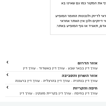
ף את המקור כמו גם שאינו בא
י לדיוק ולנכונות החומר המופיע
דיוקים ולכן אין האתר אחראי
ם, תאגיד או גוף המופיע באתר.

אזור הדרום
עורך דין בבאר שבע
עורך דין באשדוד
עורך דין


באשקלון
עורך דין בבאר טוביה
עורך דין בגן יבנה

אזור השרון והסביבה



עורך דין בניר הבנים
עורך דין בערד
עורך דין בקיבוץ


עורך דין בנתניה
עורך דין בהרצליה
עורך דין ברעננה


זיקים
עורך דין בנתיבות
עורך דין בקרית מלאכי



עורך דין בחדרה
עורך דין בכפר סבא
עורך דין בהוד

חיפה והקריות



השרון
עורך דין באבן יהודה
עורך דין בבנימינה



עורך דין בחיפה
עורך דין בקריית מוצקין
עורך דין


עורך דין בחריש
עורך דין בקיסריה
עורך דין בקדימה


בקרית מוצקין
עורך דין בקריית אתא
עורך דין


עורך דין ברמת השרון
עורך דין בתל מונד



בקריית חיים
עורך דין בקרית ביאליק
עורך דין

