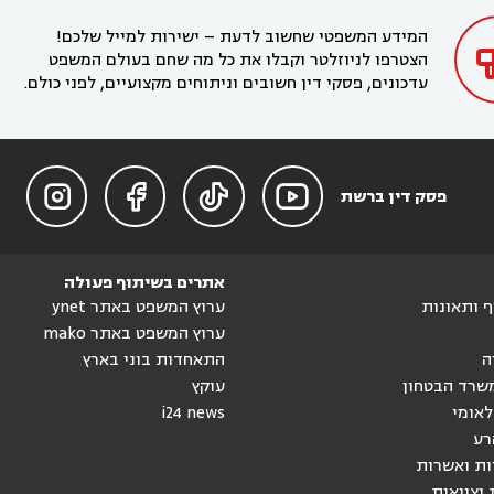
בחדרה

המידע המשפטי שחשוב לדעת – ישירות למייל שלכם!
הצטרפו לניוזלטר וקבלו את כל מה שחם בעולם המשפט
עדכונים, פסקי דין חשובים וניתוחים מקצועיים, לפני כולם.




פסק דין ברשת
אתרים בשיתוף פעולה
וף ותאונות
ערוץ המשפט באתר ynet
ערוץ המשפט באתר mako
ה
התאחדות בוני בארץ
שרד הבטחון
עוקץ
לאומי
i24 news
רע
ות ואשרות
 וצוואות