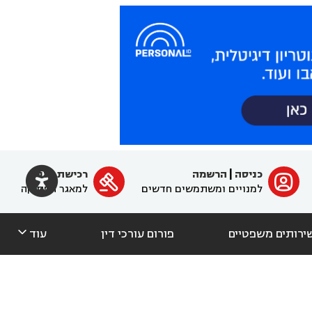

כניסה
|
הרשמה
רכישת מנוי
ﱐ

למנויים ומשתמשים חדשים
למאגר הפסיקה

ירותים משפטיים
פורום עורכי דין
עוד