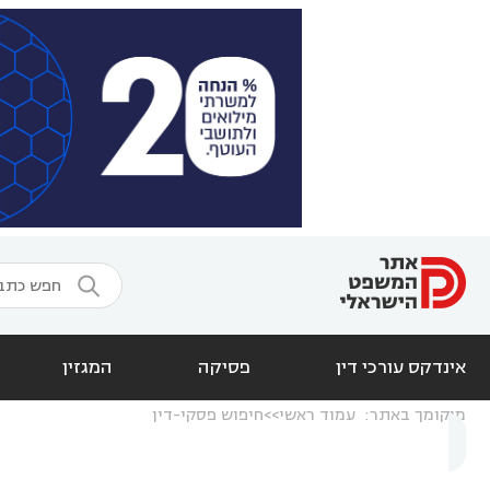

אינדקס עורכי דין
פסיקה
המגזין
מיקומך באתר:
עמוד ראשי
חיפוש פסקי-דין