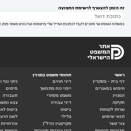
רעות
עורך דין בסביון
עורך דין ברמת השרון
עורך



זה הזמן להצטרף לרשימת התפוצה
דין בשוהם

במשלוח הטופס אני מסכים לקבל לכתובת המייל שלי פרסומות ועדכונים מאתר פסק ד
ראשי
תחומי משפט במגזין
דף בית - פסקדין
דיני חוזים
נזקי גוף 
חיפוש במאגרים
ייפוי כוח מתמשך
מיסים
המגזין
משפט מסחרי
תעבורה
חקיקה
דיני עבודה
צבא ומשר
שרות לקוחות
ביטוח
ביטוח לאו
תנאי שימוש
פלילי
לשון הרע
צור קשר
מקרקעין ונדל"ן
אזרחויות 
מדיניות פרטיות
דיני צרכנות ותיירות
ירושות וצ