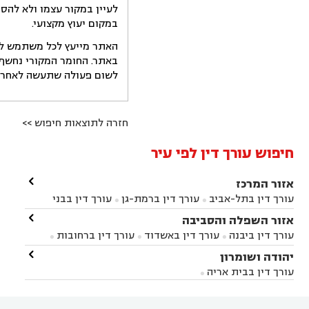
לעיין במקור עצמו ולא להס
במקום יעוץ מקצועי.
האתר מייעץ לכל משתמש לקב
באתר. החומר המקורי נחשף 
לשום פעולה שתעשה לאחר הש
חזרה לתוצאות חיפוש >>
חיפוש עורך דין לפי עיר

אזור המרכז
עורך דין בתל-אביב
עורך דין ברמת-גן
עורך דין בבני


ברק
עורך דין בפתח תקווה
עורך דין בראשון לציון

אזור השפלה והסביבה



עורך דין ברחובות
עורך דין בנס ציונה
עורך דין


עורך דין ביבנה
עורך דין באשדוד
עורך דין ברחובות



במודיעין
עורך דין בהרצליה
עורך דין בחולון
עורך



עורך דין בראשון לציון
עורך דין במודיעין
עורך דין

יהודה ושומרון


דין בקרית אונו
עורך דין ברמלה
עורך דין בקריית


בבאר יעקב
עורך דין בגדרה
עורך דין בכפר רות



אונו
עורך דין בבת ים
עורך דין בגבעת שמואל
עורך
עורך דין בבית אריה




דין באזור
עורך דין בגן יבנה
עורך דין בעמק חפר



עורך דין במודיעין מכבים רעות
עורך דין במודיעין
