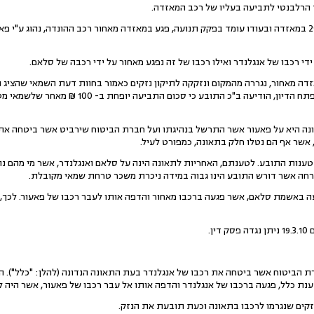
לטענת התובע, נהג ביום 29.11.08 במאזדה ובעודו עומד בפקק תנועה, פגע במאזדה מאחור רכב ההונדה, נהוג
די רכבו של אנגלנדר ואילו רכבו של זה נפגע מאחור על ידי רכבה של סלאם.
דה מאחור, נגררה מהמקום ונזקקה לתיקון נזקים כאמור בחוות דעת השמאי שהציג 
ונה היא על פאעור אשר התרשל בנהיגתו ועל חברת הביטוח שירביט אשר ביטחה את 
אשר אף הם נטלו חלק בתאונה, כמפורט לעיל.
טענות התובע. לטענתם, האחריות לתאונה הינה על סלאם ואנגלנדר, אשר מי מהם נה
טרחה אשר דורש התובע הינו גבוה במידה ניכרת משכר טרחת שמאי מקובלת.
רעה באשמת סלאם, אשר פגעה ברכבו מאחור והדפה אותו לעבר רכבו של פאעור. לכך, 
ן.
ת הביטוח אשר ביטחה את רכבו של אנגלנדר בעת התאונה הנדונה (להלן: "כלל"). 
זקים שנגרמו לרכבו בתאונה וכעת תובעת את הנזק.