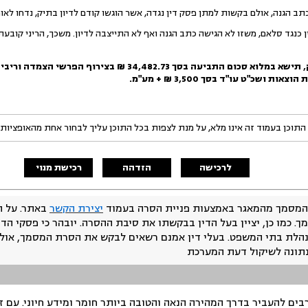
 כנגד סלאם, משזו לא הגישה כתב הגנה ואף לא התייצבה לדיון. משכך, הריני קובע
 ת
ישא במלוא סכום התביעה בסך 34,482.73 ₪ בצירוף
 הוצאות ושכ"ט עו"ד בסך
3,500 ₪ + מע"מ
.
התוכן בעמוד זה אינו מלא, על מנת לצפות בכל התוכן עליך לבחור אחת מהאופציות
לרכישה
הזדהה
רכישת מנוי
המסמך מהמאגר באמצעות פניית הסרה בעמוד
יצירת הקשר
באתר. על ה
ך. כמו כן, יציין בעל הדין בבקשתו את סיבת ההסרה. יובהר כי פסקי הד
נהלת בתי המשפט. בעלי דין אמנם רשאים לבקש את הסרת המסמך, אולם
נתונה לשיקול דעת המערכת
ים להעביר בדרך המהירה הנאה והטובה ביותר חומר ומידע חיוני. עם 