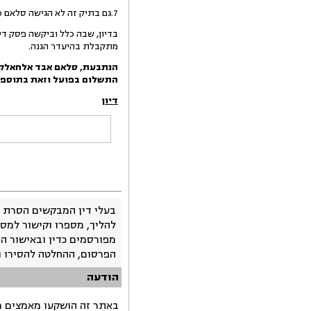
7.גם בתיק זה לא הגישה סלאם כתב הגנה, אולם בקשות למתן פסק דין נגדה, אשר הוגשו קודם לדיון בתיק, נדחו לאור הליכי איחוד התיקים.
בדיון, שבה כלל וביקשה פסק דין
מתקבלת בהיעדר הגנה.
הנתבע
ת, סלאם אבד אלחאלק,
התשלום בפועל וזאת בתוספת
דיון
בעלי דין המבקשים הסרת 
להליך, מספרו וקישור למסמ
מפורסמים כדין ובאישור ה
הפרסום, ההחלטה להסירו 
הודעה
באתר זה הושקעו מאמצים רב