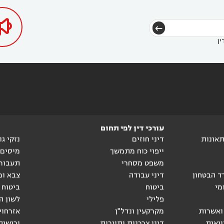

ין
עורכי דין לפי תחום
ותאונות
דיני חוזים
נזקי ג
ייפוי כוח מתמשך
מיסים
משפט מסחרי
תעבור
ד הבטחון
דיני עבודה
צבא ומ
מי
ביטוח
ביטוח 
פלילי
לשון ה
ואשרות
מקרקעין ונדל"ן
אזרחוי
וואות
דיני צרכנות ותיירות
ירושות