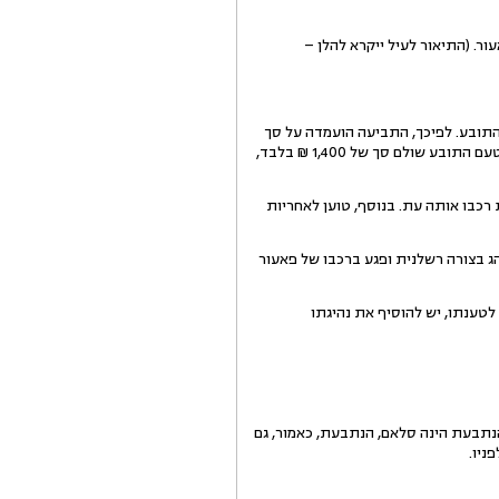
 ע"י פאעור. (התיאור לעיל ייקרא להלן –
התובע. לפיכך, התביעה הועמדה על סך
13,621 ₪, נכון למועד הגשתה. בפתח הדיון, הודיעה ב"כ התובע כי סכום התביעה יופחת ב- 100 ₪ מאחר שלשמאי מטעם התובע שולם סך של 1,400 ₪ בלבד,
רכבו אותה עת. בנוסף, טוען לאחריות
ג בצורה רשלנית ופגע ברכבו של פאעור
לטענתו, יש להוסיף את נהיגתו
הנתבעת הינה סלאם, הנתבעת, כאמור, גם