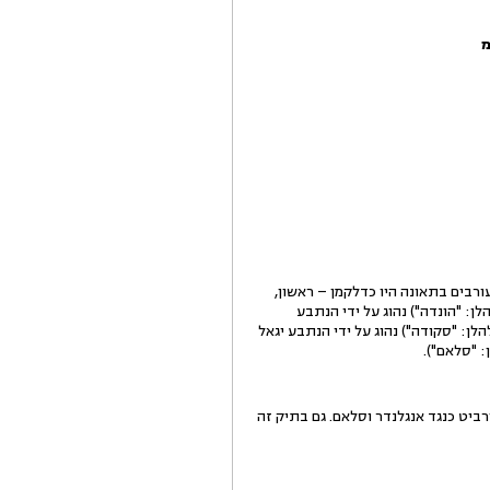
רשרת", אשר אירעה ביום 29/11/08. כלי הרכב אשר היו מעורבים בתאונה היו כדלקמן – ראשון,
לן: "הונדה") נהוג על ידי הנתבע
ן: "סקודה") נהוג על ידי הנתבע יגאל
: "סלאם").
ניה הוגשה תביעה נוספת בגין אותה תאונה, במסגרת תיק 12560-03-10, על ידי שירביט כנגד אנגלנדר וסלאם. גם בתיק זה