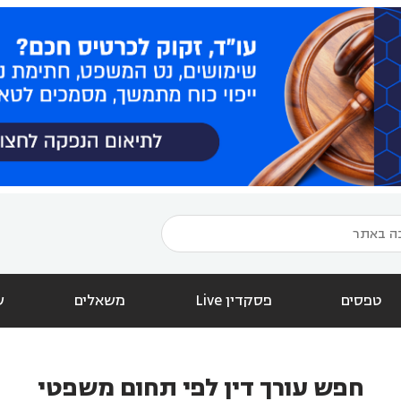
טפסים
פסקדין Live
משאלים
ש
חפש עורך דין לפי תחום משפטי