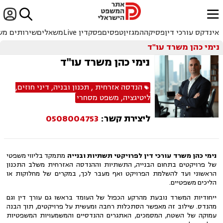


ﱐ
אינדקס עורכי דין
פסיקה
המגזין
טפסים
פסקדין Live
משאלים
שירותים מש
נימי כהן משרד עו"ד
נימי כהן משרד עו"ד
הנדסה אזרחית
,
תכנון ובניה
,
דיני חוזים
,
ליטיגציה
,
משפט מסחרי
ליצירת קשר:
0508004753
נימי כהן משרד עורכי דין לפרויקטי תשתיות ובנייה
מתמקד בליווי משפטי
של פרויקטים בתחום הבנייה, התשתיות וההנדסה האזרחית משלב התכנון
הראשוני ועד להשלמת הפרויקט ואף מעבר לכך, במקרים של מחלוקות או
הליכים משפטיים.
ייחודיות המשרד נובעת מהרקע הכפול של העומד בראשו גם עורך דין וגם
מהנדס. שילוב זה מאפשר הסתכלות רחבה ומעשית על פרויקטים, תוך הבנה
עמוקה של השטח, המסמכים, האתגרים ההנדסיים והמשמעויות המשפטיות