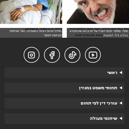
עו"ד רחל דותן צילמה: נועה סינגר אילוסטרציה
צילום: pat138241, 123RF.co.il
סופי: מאסר וקנס לאביו של סרבן גט שהתפרע
חולת סרטן ניצחה במאבקה כנגד אטימות
חיצונית: Scott Griessel, www.123rtf.com
באולם בית המשפט
הביטוח לאומי




ראשי
תחומי משפט במגזין
עורכי דין לפי תחום
שיתופי פעולה