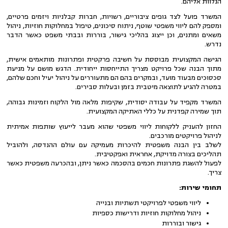
הנלוות אליהם.
המשרד פועל לצד גופים ציבוריים, רשויות, חברות קבלניות ויזמים פרטיים,
ומספק להם ליווי משפטי שוטף, ניתוח סיכונים, טיפול במחלוקות חוזיות, ניהול
משאים ומתנים, וכן ייצוג בהליכי גישור, בוררות ובבתי משפט כאשר הדבר
נדרש.
הגישה המקצועית מבוססת על חשיבה פרקטית ופתרונות מותאמים אישית,
מתוך הבנה שכל פרויקט מצריך התייחסות ייחודית. הדגש מושם על מניעת
סכסוכים מבעוד מועד, ובמקרים בהם הם מתעוררים על ניהול יעיל וחכם שלהם,
במטרה להגיע לתוצאה מיטבית בזמן ובעלות סבירים.
המשרד מקפיד על עבודה יסודית, שקיפות מלאה מול הלקוח וזמינות גבוהה,
תוך שמירה קפדנית על כללי האתיקה המקצועית.
החזון להעניק ללקוחות ליווי משפטי שהוא מעבר לייעוץ שותפות אמיתית
לניהול פרויקטים מורכבים.
לשלב בין הבנה משפטית להיכרות מעמיקה עם עולם ההנדסה, ולהוביל
תהליכים בצורה מדויקת, אחראית ואפקטיבית.
לפעול להשגת פתרונות חכמים בהסכמה כאשר ניתן, ובהכרעה משפטית כאשר
צריך.
תחומי שירות:
ליווי משפטי לפרויקטי תשתיות ובנייה
ניהול מחלוקות חוזיות ודרישות כספיות
גישור ובוררות