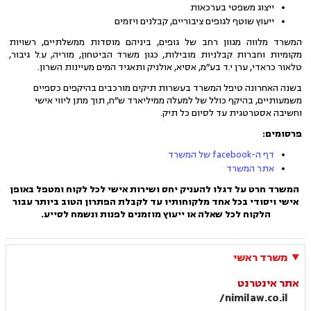
ייצוג משפטי בערכאות
ייעוץ שוטף לגופים ציבוריים, קבלנים ויזמים
המשרד מלווה מגוון רחב של גופים, ביניהם מוסדות ממשלתיים, רשויות
מקומיות וחברות קבלניות מובילות, כגון משרד הביטחון, מוריה, ע.ל גיבור,
טלאור כראדי, ערן י.ד בע״מ, אסיא, אולניק ותאגיד המים מעיינות השרון.
בשנה האחרונה טיפל המשרד בעשרות תיקים מורכבים בהיקפים כספיים
משמעותיים, בהיקף כולל של למעלה ממיליארד ש״ח, תוך מתן ליווי אישי
וחשיבה אסטרטגית עד לסיום כל תיק.
פרסומים:
דף ה-facebook של המשרד
אתר המשרד
המשרד חרט על דגלו להעניק יחס ושירות אישי לכל לקוח ומטפל באופן
אישי ויסודי בכל אחד מלקוחותיו עד לקבלת הפתרון הטוב ביותר עבור
הלקוח לכל שאלה או ייעוץ מוזמנים לפנות ונשמח לסייע.
משרד ראשי
אתר אינטרנט
nimilaw.co.il/