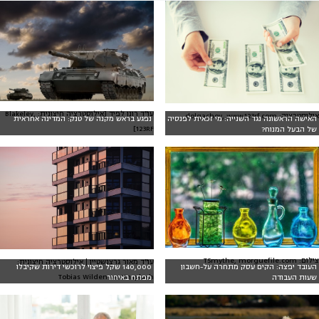
עו"ד רונן לפיד [אילוסטרציה חיצונית: Blakeley,
אילוסטרציה: dolgachov, www.123rf.com
האישה הראשונה נגד השנייה: מי זכאית לפנסיה
נפגע בראש מקנה של טנק: המדינה אחראית
123RF]
של הבעל המנוח?
צילום: TSmythe, morguefile.com
עו"ד מאור גרצנשטיין | אילוסטרציה חיצונית:
העובד יפצה: הקים עסק מתחרה על-חשבון
140,000 שקל פיצוי לרוכשי דירות שקיבלו
Tobias Wilden on Unsplash
שעות העבודה
מפתח באיחור