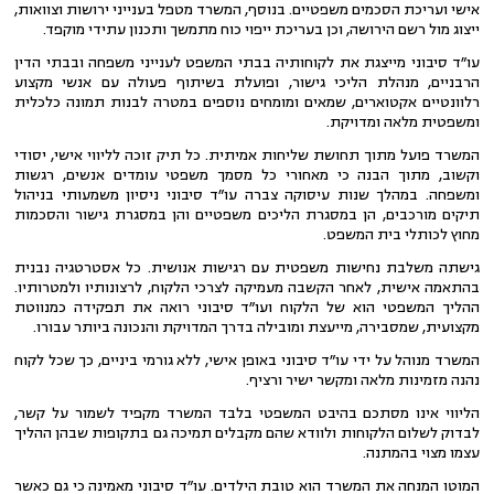
אישי ועריכת הסכמים משפטיים. בנוסף, המשרד מטפל בענייני ירושות וצוואות,
ייצוג מול רשם הירושה, וכן בעריכת ייפוי כוח מתמשך ותכנון עתידי מוקפד.
עו״ד סיבוני מייצגת את לקוחותיה בבתי המשפט לענייני משפחה ובבתי הדין
הרבניים, מנהלת הליכי גישור, ופועלת בשיתוף פעולה עם אנשי מקצוע
רלוונטיים אקטוארים, שמאים ומומחים נוספים במטרה לבנות תמונה כלכלית
ומשפטית מלאה ומדויקת.
המשרד פועל מתוך תחושת שליחות אמיתית. כל תיק זוכה לליווי אישי, יסודי
וקשוב, מתוך הבנה כי מאחורי כל מסמך משפטי עומדים אנשים, רגשות
ומשפחה. במהלך שנות עיסוקה צברה עו״ד סיבוני ניסיון משמעותי בניהול
תיקים מורכבים, הן במסגרת הליכים משפטיים והן במסגרת גישור והסכמות
מחוץ לכותלי בית המשפט.
גישתה משלבת נחישות משפטית עם רגישות אנושית. כל אסטרטגיה נבנית
בהתאמה אישית, לאחר הקשבה מעמיקה לצרכי הלקוח, לרצונותיו ולמטרותיו.
ההליך המשפטי הוא של הלקוח ועו״ד סיבוני רואה את תפקידה כמנווטת
מקצועית, שמסבירה, מייעצת ומובילה בדרך המדויקת והנכונה ביותר עבורו.
המשרד מנוהל על ידי עו״ד סיבוני באופן אישי, ללא גורמי ביניים, כך שכל לקוח
נהנה מזמינות מלאה ומקשר ישיר ורציף.
הליווי אינו מסתכם בהיבט המשפטי בלבד המשרד מקפיד לשמור על קשר,
לבדוק לשלום הלקוחות ולוודא שהם מקבלים תמיכה גם בתקופות שבהן ההליך
עצמו מצוי בהמתנה.
המוטו המנחה את המשרד הוא טובת הילדים. עו״ד סיבוני מאמינה כי גם כאשר