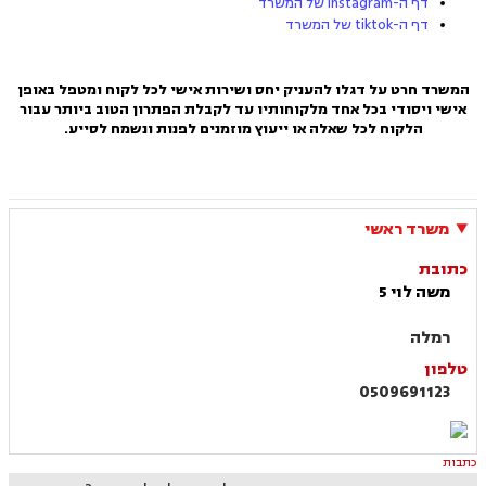
דף ה-instagram של המשרד
דף ה-tiktok של המשרד
המשרד חרט על דגלו להעניק יחס ושירות אישי לכל לקוח ומטפל באופן
אישי ויסודי בכל אחד מלקוחותיו עד לקבלת הפתרון הטוב ביותר עבור
הלקוח
לכל שאלה או ייעוץ מוזמנים לפנות ונשמח לסייע.
משרד ראשי
כתובת
משה לוי 5
רמלה
טלפון
0509691123
כתבות