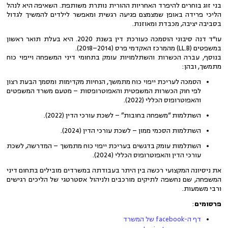
בני זוג בוחרים להיפרד האחריות ההורית נותרת משותפת. השאיפה היא לנהל
הליכי פרידה באופן שמצמצם פגיעה רגשית ומאפשר לילדים להמשיך לגדול
בסביבה יציבה, מכבדת ומאוזנת.
עו״ד דנה סיבוני הוסמכה כעורכת דין בשנת 2020. היא בעלת תואר ראשון
במשפטים (LL.B) מהמרכז האקדמי פרס (2014–2018).
בנוסף, עברה הכשרות והשתלמויות עומק בתחומי דיני המשפחה וייפוי כוח
מתמשך, ובהן:
הסמכה לעריכת ייפוי כוח מתמשך, הנחיות מקדימות ומסמך הבעת רצון
לפי חוק הכשרות המשפטית והאפוטרופסות – מטעם משרד המשפטים
והאפוטרופוס הכללי (2022).
השתלמות “משפחה בחובות” – לשכת עורכי הדין (2022).
השתלמות הסכמי ממון – לשכת עורכי הדין (2024).
השתלמות עומק בדגשים בעריכת ייפוי כוח מתמשך – המדרשה, לשכת
עורכי הדין והאפוטרופוס הכללי (2024).
את ניסיונה המקצועי רכשה בין היתר בעבודתה במשרדים מובילים בתחום דיני
המשפחה, שם נחשפה לתיקים מורכבים ולניהול אסטרטגי של הליכים רגישים
ורבי משמעות.
פרסומים
:
דף ה-facebook של המשרד