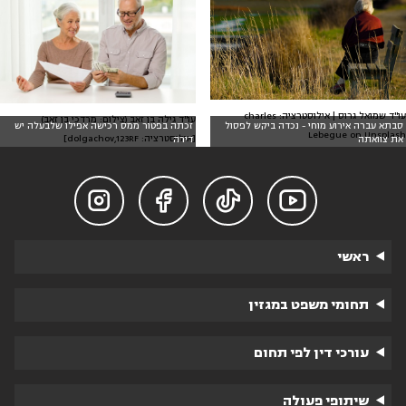
עו"ד שמואל גרוס | אילוסטרציה: charles
עו"ד גילה בן זאב (צילום: מרדכי בן זאב)
סבתא עברה אירוע מוחי - נכדה ביקש לפסול
זכתה בפטור ממס רכישה אפילו שלבעלה יש
Lebegue on Unsplash
[אילוסטרציה: dolgachov,123RF]
את צוואתה
דירה




ראשי
תחומי משפט במגזין
עורכי דין לפי תחום
שיתופי פעולה