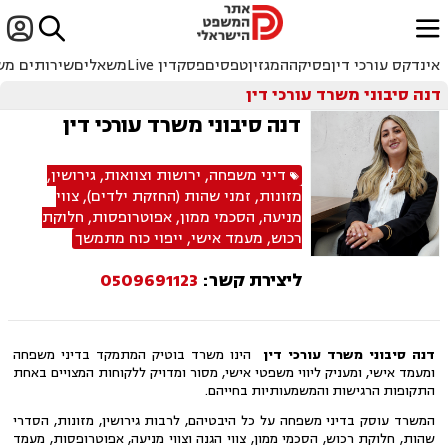


ﱐ
אינדקס עורכי דין
פסיקה
המגזין
טפסים
פסקדין Live
משאלים
שירותים מש
דנה סיבוני משרד עורכי דין
דנה סיבוני משרד עורכי דין
דיני משפחה
,
ירושות וצוואות
,
גירושין
,
מזונות
,
זמני שהות (החזקת ילדים)
,
צווי
מניעה
,
הסכמי ממון
,
אפוטרופסות
,
חלוקת
רכוש
,
מעמד אישי
,
ייפוי כוח מתמשך
ליצירת קשר:
0509691123
דנה סיבוני משרד עורכי דין
הינו משרד בוטיק המתמקד בדיני משפחה
ומעמד אישי, ומעניק ליווי משפטי אישי, מסור ומדויק ללקוחות המצויים באחת
התקופות הרגישות והמשמעותיות בחייהם.
המשרד עוסק בדיני משפחה על כל היבטיהם, לרבות גירושין, מזונות, הסדרי
שהות, חלוקת רכוש, הסכמי ממון, צווי הגנה וצווי מניעה, אפוטרופסות, מעמד