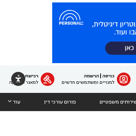

כניסה
|
הרשמה
רכישת מנוי
ﱐ

למנויים ומשתמשים חדשים
למאגר הפסיקה

ירותים משפטיים
פורום עורכי דין
עוד