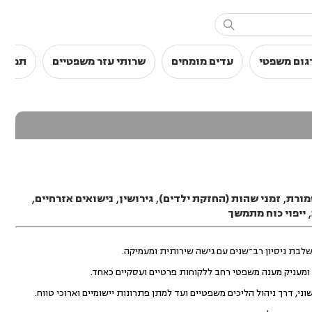

גום משפטי
עדים מומחים
שרותי עזר משפטיים
תמלול
ורת
,
זמני שהות (החזקת ילדים)
,
גירושין
,
נישואים אזרחיים
,
,
ייפוי כוח מתמשך
בת ניסיון רב־שנים עם גישה שירותית ומעמיקה.
ומעניק מענה משפטי רחב ללקוחות פרטיים ועסקיים כאחד.
 דרך ניהול הליכים משפטיים ועד למתן פתרונות יישומיים וארוכי טווח.