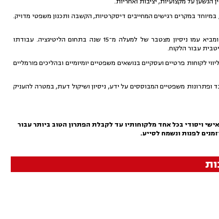
 הנשען על מקצועיות, יציבות ואחריות.
 במיוחד במקרים רגישים המחייבים דיסקרטיות, הקשבה ותכנון משפטי מדויק.
עוסק בייצוג משפטי וניהול הליכים בערכאות השונות, ומביא עמו ניסיון מצטבר של למעלה מ־15 שנה בתחום הליטיגציה. עבודתו
טבית עבור הלקוח.
ווי לקוחות פרטיים ועסקיים בנושאים משפטיים יומיומיים ובהליכים פורמליים
בד ופתרונות משפטיים המבוססים על ידע, ניסיון ושיקול דעת, במטרה להעניק
ישי ויסודי בכל אחד מלקוחותיו עד לקבלת הפתרון הטוב ביותר עבור
זמנים לפנות ונשמח לסייע.
ות