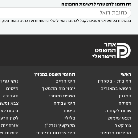
זה הזמן להצטרף לרשימת התפוצה
דין בשוהם

במשלוח הטופס אני מסכים לקבל לכתובת המייל שלי פרסומות ועדכונים מאתר פסק ד
ראשי
תחומי משפט במגזין
דף בית - פסקדין
דיני חוזים
נזקי גוף 
חיפוש במאגרים
ייפוי כוח מתמשך
מיסים
המגזין
משפט מסחרי
תעבורה
חקיקה
דיני עבודה
צבא ומשר
שרות לקוחות
ביטוח
ביטוח לאו
תנאי שימוש
פלילי
לשון הרע
צור קשר
מקרקעין ונדל"ן
אזרחויות 
מדיניות פרטיות
דיני צרכנות ותיירות
ירושות וצ