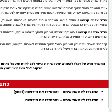
לאורך שנות פעילותו צבר המשרד ניסיון בטיפול במאות תיקים, תוך בניית מוניטין
צוות המשרד פועל מתוך תפיסה של ליווי אישי והבנה מעמיקה של צורכי הלקוח,
כל תיק נבחן באופן יסודי, תוך התאמת אסטרטגיה משפטית ייחודית לנסיבותיו.
עו״ד אלכס קרפטוב
מתמקדת בבניית קו משפטי ברור ומובנה, תוך חתירה מתמדת להשגת תוצאה מי
עו״ד אליזבט קרפטוב
מעניקה שירותי נוטריון וייעוץ משפטי שוטף, ומתמחה בלי
הדורשים דיוק, סדר ועמידה מלאה בדרישות הדין.
קרפטוב משרד עורכי דין ונוטריון פועל מתוך מחויבות לשירות מקצועי, יחס מכ
ללקוחותיו מענה אמין, ברור ויעיל לאורך כל הדרך.
המשרד חרט על דגלו להעניק יחס ושירות אישי לכל לקוח ומטפל באופן א
הלקוח
לכל שאלה או ייעוץ מו
כתב
התנגדו לצוואת אימם – והפסידו את הירושה (ynet)
התנגדו לצוואת אימם – והפסידו את הירושה