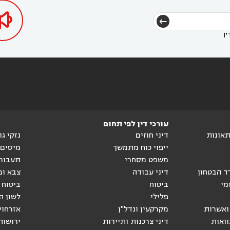

ין
עורכי דין לפי תחום
ותאונות
דיני חוזים
נזקי ג
ייפוי כוח מתמשך
מיסים
משפט מסחרי
תעבור
ד הבטחון
דיני עבודה
צבא ומ
מי
ביטוח
ביטוח 
פלילי
לשון ה
ואשרות
מקרקעין ונדל"ן
אזרחוי
וואות
דיני צרכנות ותיירות
ירושות