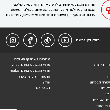
המידע המשפטי שחשוב לדעת – ישירות למייל שלכם!
הצטרפו לניוזלטר וקבלו את כל מה שחם בעולם המשפט
עדכונים, פסקי דין חשובים וניתוחים מקצועיים, לפני כולם.




פסק דין ברשת
אתרים בשיתוף פעולה
וף ותאונות
ערוץ המשפט באתר ynet
ערוץ המשפט באתר mako
ה
התאחדות בוני בארץ
שרד הבטחון
עוקץ
לאומי
i24 news
רע
ות ואשרות
 וצוואות