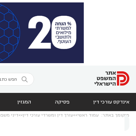

אינדקס עורכי דין
פסיקה
המגזין
מיקומך באתר:
עמוד ראשי
עורך דין ומשרדי עורכי דין
דיני משפ