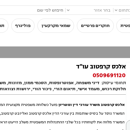
|
|
פטית
חוקרים פרטיים
שמאי מקרקעין
פוליגרף
תר
אלכס קרפטוב עו"ד
0509691120
תחומי עיסוק:
דיני משפחה
,
אפוטרופסות
,
הסכמי ממון
,
מזונות
,
משמ
חלוקת רכוש
,
מעמד אישי
,
תיאום הורי
,
ניכור הורי
,
ירושות וצוואות
אלכס קרפטוב משרד עורכי דין ונוטריון
פועל כשלוחה משפטית מקצועית המשל
המשרד נוסד על בסיס שותפות בין עורכי הדין אלכס קרפטוב ואליזבט קרפטוב, 
המשרד מלווה את לקוחותיו בכל שלבי ההתנהלות המשפטית משלב הייעוץ הראשוני,