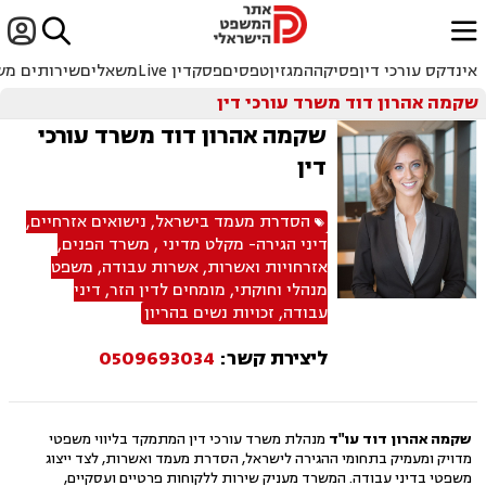


ﱐ
אינדקס עורכי דין
פסיקה
המגזין
טפסים
פסקדין Live
משאלים
שירותים מש
שקמה אהרון דוד משרד עורכי דין
שקמה אהרון דוד משרד עורכי
דין
הסדרת מעמד בישראל
,
נישואים אזרחיים
,
דיני הגירה- מקלט מדיני
,
משרד הפנים
,
אזרחויות ואשרות
,
אשרות עבודה
,
משפט
מנהלי וחוקתי
,
מומחים לדין הזר
,
דיני
עבודה
,
זכויות נשים בהריון
ליצירת קשר:
0509693034
שקמה אהרון דוד עו"ד
מנהלת משרד עורכי דין המתמקד בליווי משפטי
מדויק ומעמיק בתחומי ההגירה לישראל, הסדרת מעמד ואשרות, לצד ייצוג
משפטי בדיני עבודה. המשרד מעניק שירות ללקוחות פרטיים ועסקיים,