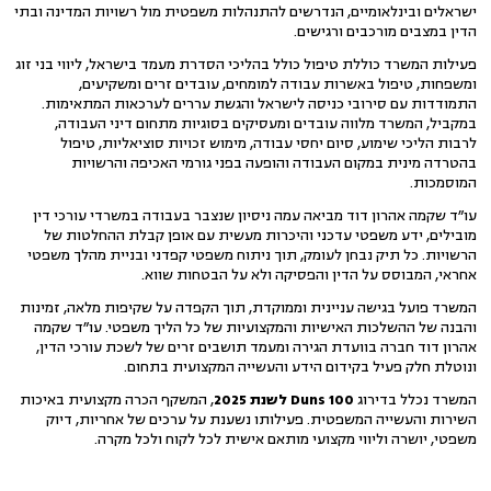
ישראלים ובינלאומיים, הנדרשים להתנהלות משפטית מול רשויות המדינה ובתי
הדין במצבים מורכבים ורגישים.
פעילות המשרד כוללת טיפול כולל בהליכי הסדרת מעמד בישראל, ליווי בני זוג
ומשפחות, טיפול באשרות עבודה למומחים, עובדים זרים ומשקיעים,
התמודדות עם סירובי כניסה לישראל והגשת עררים לערכאות המתאימות.
במקביל, המשרד מלווה עובדים ומעסיקים בסוגיות מתחום דיני העבודה,
לרבות הליכי שימוע, סיום יחסי עבודה, מימוש זכויות סוציאליות, טיפול
בהטרדה מינית במקום העבודה והופעה בפני גורמי האכיפה והרשויות
המוסמכות.
עו״ד שקמה אהרון דוד מביאה עמה ניסיון שנצבר בעבודה במשרדי עורכי דין
מובילים, ידע משפטי עדכני והיכרות מעשית עם אופן קבלת ההחלטות של
הרשויות. כל תיק נבחן לעומק, תוך ניתוח משפטי קפדני ובניית מהלך משפטי
אחראי, המבוסס על הדין והפסיקה ולא על הבטחות שווא.
המשרד פועל בגישה עניינית וממוקדת, תוך הקפדה על שקיפות מלאה, זמינות
והבנה של ההשלכות האישיות והמקצועיות של כל הליך משפטי. עו״ד שקמה
אהרון דוד חברה בוועדת הגירה ומעמד תושבים זרים של לשכת עורכי הדין,
ונוטלת חלק פעיל בקידום הידע והעשייה המקצועית בתחום.
המשרד נכלל בדירוג
Duns 100 לשנת 2025
, המשקף הכרה מקצועית באיכות
השירות והעשייה המשפטית. פעילותו נשענת על ערכים של אחריות, דיוק
משפטי, יושרה וליווי מקצועי מותאם אישית לכל לקוח ולכל מקרה.