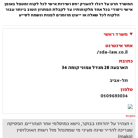
המשרד חרט על דגלו להעניק יחס ושירות אישי לכל לקוח ומטפל באופן
אישי ויסודי בכל אחד מלקוחותיו עד לקבלת הפתרון הטוב ביותר עבור
הלקוח
לכל שאלה או ייעוץ מוזמנים לפנות ונשמח לסייע
משרד ראשי
אתר אינטרנט
sda-law.co.il/
כתובת
הארבעה 28 מגדל צפוני קומה 34
תל-אביב
טלפון
0509693034
כתבות
הצהיר על יהדותו בבוקר, נישא כמוסלמי אחר הצהריים. הפסיקה
שצריכה להדיר שינה מעיני מי שמתנהל מול רשות האוכלוסין
(mako)