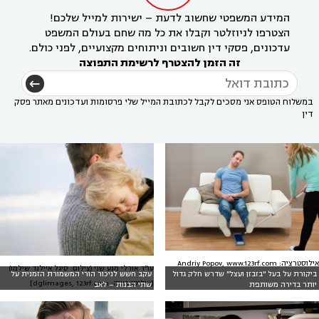
המידע המשפטי שחשוב לדעת – ישירות למייל שלכם!
הצטרפו לניוזלטר וקבלו את כל מה שחם בעולם המשפט
עדכונים, פסקי דין חשובים וניתוחים מקצועיים, לפני כולם.
זה הזמן להצטרף לרשימת התפוצה
במשלוח הטופס אני מסכים לקבל לכתובת המייל שלי פרסומות ועדכונים מאתר פסק
דין
אילוסטרציה: Andriy Popov, www.123rf.com
עו"ד אורלי מנע שני (צילום: סיגל איילנד שילמן)
ביקורת על בעל "בזבזן ועצל" שדרש חלק גדול
עקב חשש לניכור הורי המשמורת הזמנית על
[אילוסטרציה: dglimages, 123rf.com]
יותר בדירה משותפת
שתי הבנות – לאב