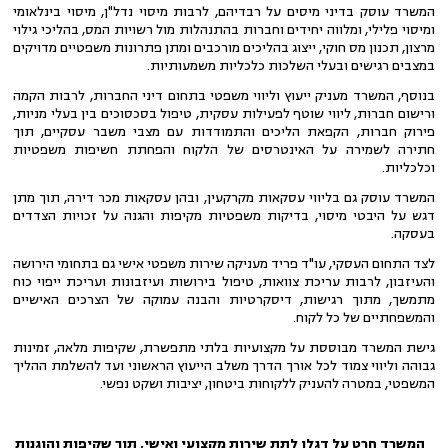
המשרד עוסק בדיני מיסים על רבדיהם, לרבות מיסוי נדל"ן, מיסוי בינלאומי
ומיסוי פלילי, ומלווה יחידים וחברות בהתנהלות מול רשויות המס, בהליכי גילוי
מרצון, תכנון מס חוקי, ייצוג בהליכים מורכבים ומתן פתרונות משפטיים מדויקים
במצבים רגישים ובעלי השלכות כלכליות משמעותיות.
בנוסף, המשרד מעניק ייעוץ וליווי משפטי בתחום דיני החברות, לרבות הקמה
ורישום חברות, ליווי שוטף לפעילות עסקית, טיפול בסכסוכים בין בעלי מניות,
פירוק חברות, הקפאת הליכים והתמודדות עם מצבי משבר עסקיים, תוך
חתירה לשמירה על האינטרסים של הלקוח והפחתת חשיפות משפטיות
וכלכליות.
המשרד עוסק גם בליווי עסקאות מקרקעין, ובהן עסקאות מכר דירה, תוך מתן
דגש על היבטי מיסוי, בדיקות משפטיות מקיפות והגנה על זכויות הצדדים
בעסקה.
לצד התחום העסקי, עו"ד פריד מעניקה שירות משפטי אישי גם בתחומי הירושה
והעיזבון, לרבות עריכת צוואות, טיפול בירושות ועיזבונות ועריכת ייפוי כוח
מתמשך, מתוך רגישות, דיסקרטיות והבנה עמוקה של הצרכים האישיים
והמשפחתיים של כל לקוח.
גישת המשרד מבוססת על מקצועיות בלתי מתפשרת, שקיפות מלאה, זמינות
גבוהה וליווי צמוד לכל אורך הדרך משלב הייעוץ הראשוני ועד להשלמת ההליך
המשפטי, במטרה להעניק ללקוחות ביטחון, יציבות ושקט נפשי.
המשרד חרט על דגלו לתת שירות מקצועי ואישי, תוך שקיפות והוגנות