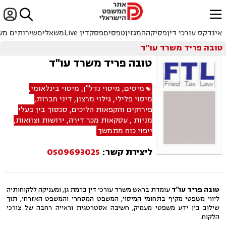


ﱐ
אינדקס עורכי דין
פסיקה
המגזין
טפסים
פסקדין Live
משאלים
שירותים מש
טובה פריד משרד עו"ד
טובה פריד משרד עו"ד
מיסים
,
מיסוי נדל"ן
,
מיסוי בינלאומי
,
מיסוי פלילי
,
גילוי מרצון
,
דיני חברות
,
פירוקים והקפאות הליכים
,
סכסוך בין בעלי
מניות
,
עסקאות מכר דירה
,
ירושות וצוואות
,
ייפוי כוח מתמשך
ליצירת קשר:
0509693025
טובה פריד עו"ד
עומדת בראש משרד עורכי דין ברמת גן, ומעניקה ללקוחותיה
ליווי משפטי מקיף בתחומי המיסוי, המשפט המסחרי והמשפט האזרחי, תוך
שילוב בין ידע משפטי מעמיק, חשיבה אסטרטגית וראייה רחבה של צורכי
הלקוח.