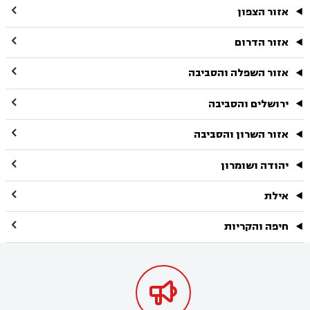

אזור הצפון

אזור הדרום

אזור השפלה והסביבה

ירושלים והסביבה

אזור השרון והסביבה

יהודה ושומרון

אילת

חיפה והקריות
