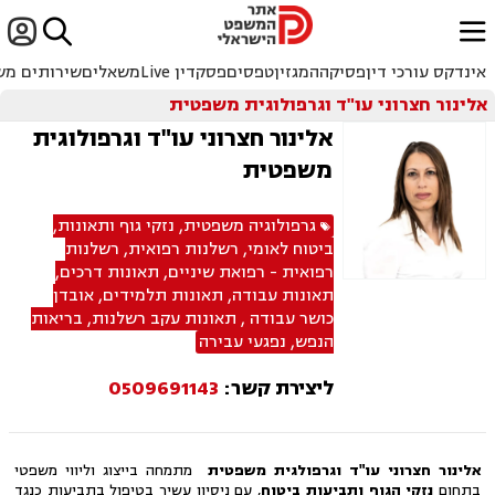


ﱐ
אינדקס עורכי דין
פסיקה
המגזין
טפסים
פסקדין Live
משאלים
שירותים מש
אלינור חצרוני עו"ד וגרפולוגית משפטית
אלינור חצרוני עו"ד וגרפולוגית
משפטית
גרפולוגיה משפטית
,
נזקי גוף ותאונות
,
ביטוח לאומי
,
רשלנות רפואית
,
רשלנות
רפואית - רפואת שיניים
,
תאונות דרכים
,
תאונות עבודה
,
תאונות תלמידים
,
אובדן
כושר עבודה
,
תאונות עקב רשלנות
,
בריאות
הנפש
,
נפגעי עבירה
ליצירת קשר:
0509691143
אלינור חצרוני עו"ד וגרפולגית משפטית
מתמחה בייצוג וליווי משפטי
בתחום
נזקי הגוף ותביעות ביטוח
, עם ניסיון עשיר בטיפול בתביעות כנגד