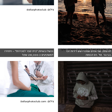
צילום: dollarphotoclub
עו"ד סלים ג'ובראן | אילוסטרציה חיצונית: Tyler
לא עסק: שני אחים שמכרו שש דירות זכו
נכשלו בשיווק "בית ספר למכירות" – ויחזירו
Nix, Unsplash
בערעור מול מס הכנסה
למשקיעים כ-230,000 שקל
צילום: Dollarphotoclub.com