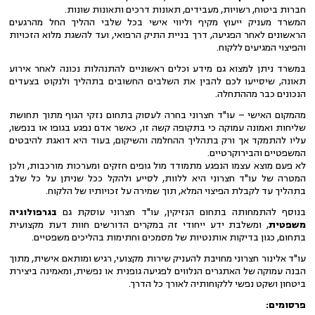
חברות ביטוח, רשויות, מעבידים, תאונות דרכים ותאונות שונות.
המשרד מעניק ייעוץ מקיף וליווי אישי בכל שלבי ההליך החל מהרגעים
הראשונים לאחר הפגיעה, דרך בניית התיק הרפואי, ועד להשגת מלוא הזכויות
והפיצוי המגיעים ללקוח.
במשרד ניתן למצוא גם מידע וכלים ראשוניים להתנהלות נכונה לאחר אירוע
תאונה, שיסייעו לכם להבין את השלבים החשובים בתהליך ולנקוט בצעדים
הנכונים כבר מההתחלה.
מהמקום האישי – עו"ד חצרוני בחרה לעסוק בתחום נזקי הגוף מתוך תחושת
שליחות ואמונה עמוקה כי בתקופה קשה זו, כאשר אדם נפגע בגופו או בנפשו,
עליו להתמקד אך ורק בתהליך ההחלמה והשיקום, בעוד היא דואגת להיבטים
המשפטיים והבירוקרטיים.
לא פעם מוצא עצמו הנפגע מתמודד מול גופים חזקים ומערכות מורכבות, ולכן
המטרה של עו"ד חצרוני היא ללוות, לסייע ולהקל ככל שניתן על כל שלב
בתהליך עד לקבלת הפיצוי המלא, תוך שמירה על זכויותיו של הלקוח.
בנוסף להתמחותה בתחום הנזיקין, עו"ד חצרוני עוסקת גם
בגרפולוגיה
משפטית
, ומשלבת ידע ייחודי זה במקרים הדורשים חוות דעת מקצועית
בתחום, כגון בדיקות אותנטיות של מסמכים וחתימות בהליכים משפטיים.
עו"ד אלינור חצרוני מחויבת להעניק שירות מקצועי, רגיש ומותאם אישית, מתוך
הבנה עמוקה של האתגרים הנלווים לפגיעה גופנית או נפשית, ומאמינה ביצירת
ביטחון ושקט נפשי ללקוחותיה לאורך כל הדרך.
פרסומים: