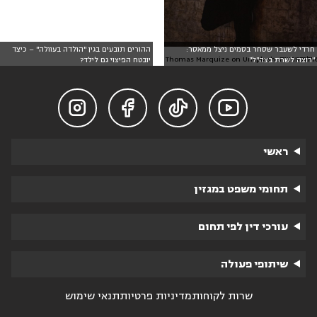
חרדי לשעבר שסחר בסמים ניצל ממאסר:
ההורים תובעים בגין "הולדה בעוולה" – כיצד
אילוסטרציה: Thomas Marquize on Unsplash
"רוצה לשרת בצה"ל"
יובטח הפיצוי גם לילד?




ראשי
תחומי משפט במגזין
עורכי דין לפי תחום
שיתופי פעולה
שרות לקוחות
מדיניות פרטיות
תנאי שימוש