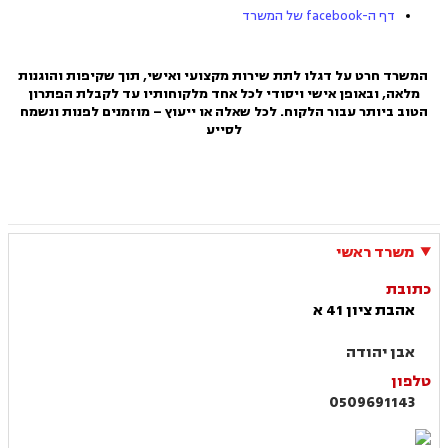
דף ה-facebook של המשרד
המשרד חרט על דגלו לתת שירות מקצועי ואישי, תוך שקיפות והוגנות
מלאה, ובאופן אישי ויסודי לכל אחד מלקוחותיו עד לקבלת הפתרון
הטוב ביותר עבור הלקוח. לכל שאלה או ייעוץ – מוזמנים לפנות ונשמח
לסייע
משרד ראשי
כתובת
אהבת ציון 41 א
אבן יהודה
טלפון
0509691143