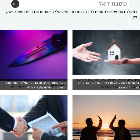
במשלוח הטופס אני מסכים לקבל לכתובת המייל שלי פרסומות ועדכונים מאתר פסק
דין
עו"ד איתן קוהלי, צילום: איל יזהר [אילוסטרציה
ביהמ"ש למשפחה חרג מההסדר בין בני הזוג -
נדקר מחוץ למועדון: התיק הפלילי נסגר אבל
אילוסטרציה: jimmy-chang, unsplash
חיצונית: bee32, 123rf.com]
המחוזי התערב
התוקפים ישלמו פיצוי אזרחי