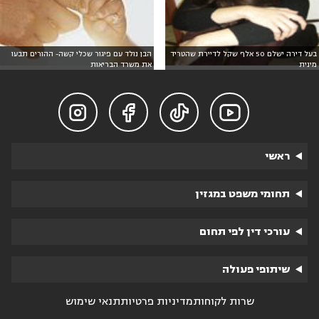
בעל דירה ישלם 50 אלף שקל לדיירת שהטריד
הבן נולד עם פיגור שכלי קשה- ההורים תבעו
מינית
את משרד הבריאות




ראשי
תחומי משפט במגזין
עורכי דין לפי תחום
שיתופי פעולה
שרות לקוחות
מדיניות פרטיות
תנאי שימוש