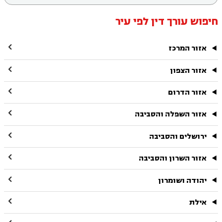
חיפוש עורך דין לפי עיר

אזור המרכז

אזור הצפון

אזור הדרום

אזור השפלה והסביבה

ירושלים והסביבה

אזור השרון והסביבה

יהודה ושומרון

אילת