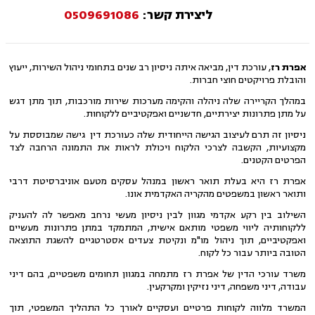
ליצירת קשר:
0509691086
אפרת רז
, עורכת דין, מביאה איתה ניסיון רב שנים בתחומי ניהול השירות, ייעוץ
והובלת פרויקטים חוצי חברות.
במהלך הקריירה שלה ניהלה והקימה מערכות שירות מורכבות, תוך מתן דגש
על מתן פתרונות יצירתיים, חדשניים ואפקטיביים ללקוחות.
ניסיון זה תרם לעיצוב הגישה הייחודית שלה כעורכת דין גישה שמבוססת על
מקצועיות, הקשבה לצרכי הלקוח ויכולת לראות את התמונה הרחבה לצד
הפרטים הקטנים.
אפרת רז היא בעלת תואר ראשון במנהל עסקים מטעם אוניברסיטת דרבי
ותואר ראשון במשפטים מהקריה האקדמית אונו.
השילוב בין רקע אקדמי מגוון לבין ניסיון מעשי נרחב מאפשר לה להעניק
ללקוחותיה ליווי משפטי מותאם אישית, המתמקד במתן פתרונות מעשיים
ואפקטיביים, תוך ניהול מו"מ ונקיטת צעדים אסטרטגיים להשגת התוצאה
הטובה ביותר עבור כל לקוח.
משרד עורכי הדין של אפרת רז מתמחה במגוון תחומים משפטיים, בהם דיני
עבודה, דיני משפחה, דיני נזיקין ומקרקעין.
המשרד מלווה לקוחות פרטיים ועסקיים לאורך כל התהליך המשפטי, תוך