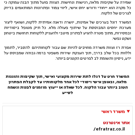
שמירה על שקיפות מלאה, רגישות ונחישות. הצוות פועל מתוך הבנה עמוקה כי
כל מקרה הוא ייחודי ודורש יחס אישי, ליווי צמוד ופתרונות המותאמים בדיוק
לצרכים של הלקוח.
המשרד דוגל בערכים של אמינות, יושרה ודאגה אמיתית ללקוח, ושואף ליצור
מערכת יחסים המבוססת על שיתוף פעולה מלא. כל תיק מטופל ביסודיות
ובמסירות, מתוך מטרה להגיע לפתרון מיטבי ולהעניק ללקוחות תחושת ביטחון
ושקט נפשי.
אפרת רז וצוות משרדה מחויבים להיות שם עבור לקוחותיהם להסביר, לתמוך
וללוות בכל שלב בדרך, תוך הענקת שירות משפטי ברמה גבוהה שמבוסס על
ידע, ניסיון ותשומת לב לפרטים הקטנים ביותר.
המשרד חרט על דגלו לתת שירות מקצועי ואישי, תוך שקיפות והוגנות
מלאה, ובאופן אישי ויסודי לכל אחד מלקוחותיו עד לקבלת הפתרון
הטוב ביותר עבור הלקוח. לכל שאלה או ייעוץ מוזמנים לפנות ונשמח
לסייע
משרד ראשי
אתר אינטרנט
efratraz.co.il/