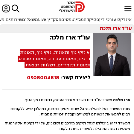


ﱐ
אינדקס עורכי דין
פסיקה
המגזין
טפסים
פסקדין Live
משאלים
שירותים מש
עו"ד ארז מלכה
עו"ד ארז מלכה
נזקי גוף ותאונות
,
נזקי גוף
,
תאונות
דרכים
,
תאונות עבודה
,
תאונות ספורט
,
תאונות תלמידים
,
רשלנות רפואית
ליצירת קשר:
0508004818
ארז מלכה
משרד עו"ד הינו משרד אזרחי העוסק בתחום נזקי הגוף.
צוות המשרד בעל למעלה מ-24 שנות ניסיון בתחום, במהלכן סייע ללקוחות
רבים לממש את זכאותם לפיצויים וקבלת זכויות נוספות.
המשרד ידוע ביכולתו לנהל תיקים מורכבים וסבוכים, על ידי נקיטת אסטרטגיה
משטית נכונה המובילה למיצוי זכויות הלקוח.