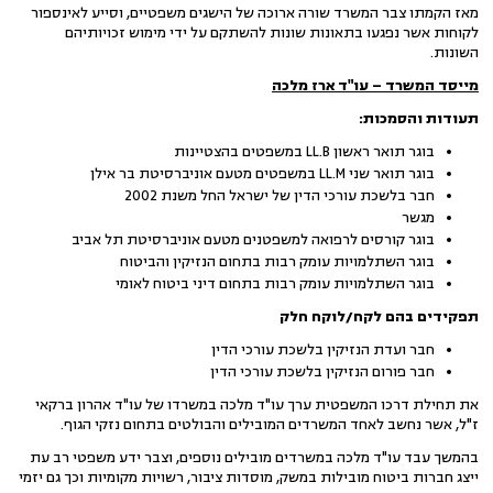
מאז הקמתו צבר המשרד שורה ארוכה של הישגים משפטיים, וסייע לאינספור
לקוחות אשר נפגעו בתאונות שונות להשתקם על ידי מימוש זכויותיהם
השונות.
מייסד המשרד – עו"ד ארז מלכה
תעודות והסמכות:
בוגר תואר ראשון LL.B במשפטים בהצטיינות
בוגר תואר שני LL.M במשפטים מטעם אוניברסיטת בר אילן
חבר בלשכת עורכי הדין של ישראל החל משנת 2002
מגשר
בוגר קורסים לרפואה למשפטנים מטעם אוניברסיטת תל אביב
בוגר השתלמויות עומק רבות בתחום הנזיקין והביטוח
בוגר השתלמויות עומק רבות בתחום דיני ביטוח לאומי
תפקידים בהם לקח/לוקח חלק
חבר ועדת הנזיקין בלשכת עורכי הדין
חבר פורום הנזיקין בלשכת עורכי הדין
את תחילת דרכו המשפטית ערך עו"ד מלכה במשרדו של עו"ד אהרון ברקאי
ז"ל, אשר נחשב לאחד המשרדים המובילים והבולטים בתחום נזקי הגוף.
בהמשך עבד עו"ד מלכה במשרדים מובילים נוספים, וצבר ידע משפטי רב עת
ייצג חברות ביטוח מובילות במשק, מוסדות ציבור, רשויות מקומיות וכך גם יזמי