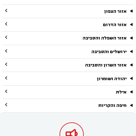

אזור הצפון

אזור הדרום

אזור השפלה והסביבה

ירושלים והסביבה

אזור השרון והסביבה

יהודה ושומרון

אילת

חיפה והקריות
