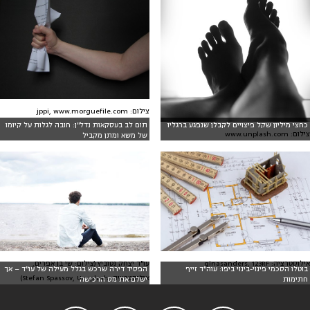
צילום: jppi, www.morguefile.com
כחצי מיליון שקל פיצויים לקבלן שנפגע ברגליו
תום לב בעסקאות נדל"ן: חובה לגלות על קיומו
צילום: www.unplash.com
של משא ומתן מקביל
אילוסטרציה: ginasanders, 123RF
עו"ד יצחק נטוביץ (צילום: שי בן אפרים,
בוטלו הסכמי פינוי-בינוי ביפו: עוה"ד זייף
הפסיד דירה שרכש בגלל מעילה של עו"ד – אך
אילוסטרציה: Stefan Spassov, Unsplash)
חתימות
ישלם את מס הרכישה