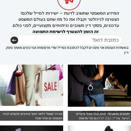
המידע המשפטי שחשוב לדעת – ישירות למייל שלכם!
הצטרפו לניוזלטר וקבלו את כל מה שחם בעולם המשפט
עדכונים, פסקי דין חשובים וניתוחים מקצועיים, לפני כולם.
זה הזמן להצטרף לרשימת התפוצה
במשלוח הטופס אני מסכים לקבל לכתובת המייל שלי פרסומות ועדכונים מאתר פסק
דין
עו"ד דורית גלוברמן-קרט, אילוסטרציה:
"מעשים נפשעים": 250,000 שקל פיצויים
מכרה 'שאנל' ו'לואי ויטון' מזויפים ותשלם לבתי
innovatedcaptures,123RF
לאישה שחייה הפכו לגיהנום עלי אדמות
האופנה 35 אלף שקל