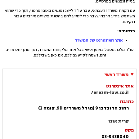
בנייה ונפגעים בפרטיים.
עם הקמת משרדו העצמאי, עבר עו"ד לייצג נפגעים באופן פרטני, תוך כדי שהוא
משתמש בידע הרבה שצבר כדי לסייע להם בהשגת פיצויים מירביים עבור
נזקיהם.
פרסומים:
אתר האינטרנט של המשרד
עו"ד מלכה מטפל באופן אישי בכל אחד מלקוחות המשרד, תוך מתן יחס אדיב
וחם. נשמח לסייע גם לכם, אנו כאן בשבילכם.
משרד ראשי
אתר אינטרנט
erezm-law.co.il/
כתובת
רחוב הדובדבן 9 (מגדל משרדים 9D, קומה 2)
קרית אונו
פקס
03-5438040