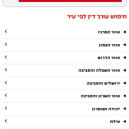
חיפוש עורך דין לפי עיר

אזור המרכז

אזור הצפון

אזור הדרום

אזור השפלה והסביבה

ירושלים והסביבה

אזור השרון והסביבה

יהודה ושומרון

אילת