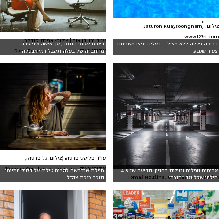
צילום: ๋๋Jaturon Ruaysoongnern,
www.123rf.com
עו"ד ירון בן אור | צילום: אפרת סנדלר,
בריכה פעלה ללא מציל – בעליה יפצו משפחת
ביטוח לאומי התנגד, אך אישה שפוטרה
אילוסטרציה: Dane Deaner on Unsplash
צעיר שטבע
מהחברה של בעלה תקבל דמי אבטלה
עו"ד פליקס פרטוק (צילום: גל פרטוק,
אילוסטרציה: Keenan Constance, Unsplash)
אריחים נופלים ונזילות בחניון: תביעה של 4.8
חיילת שנדרשה להרים טילים על בסיס יומיומי
אילוסטרציה: Tomáš Noužina, Unsplash
מיליון שקל נגד ״מנרב״
תוכר כנכת צה"ל