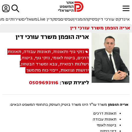


ﱐ
אינדקס עורכי דין
פסיקה
המגזין
טפסים
פסקדין Live
משאלים
שירותים מש
אריה הופמן משרד עורכי דין
אריה הופמן משרד עורכי דין
נזקי גוף ותאונות
,
תאונות עבודה
,
תאונות
דרכים
,
ביטוח לאומי
,
נזקי גוף
,
ביטוח
,
רשלנות רפואית
,
צבא ומשרד הבטחון
,
ירושות וצוואות
,
ייפוי כוח מתמשך
ליצירת קשר:
0509693116
אריה הופמן
משרד עו"ד
הינו משרד בוטיק העוסק בתחומי המשפט הבאים:
תאונות דרכים
תאונות עבודה
ביטוח לאומי
דיני נזיקין