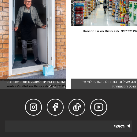
אילוסטרציה: Hanson Lu on Unsplash
נכה צה"ל נגד בתו חולת הסרטן: למי שייך
התנגדות המדינה לצוואה נדחתה: שכן זכה
אילוסטרציה: Andre Ouellet on Unsplash
הנכס המשפחתי?
בדירה בת"א




ראשי