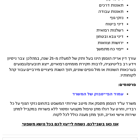
תאונות דרכים
תאונות עבודה
נזקי גוף
דיני ביטוח
רשלנות רפואית
דיני צבא ובטחון
ירושות וצוואות
ייפוי כח מתמשך
עורך דין אריה הופמן הינו בעל ותק של למעלה מ-25 שנה, במהלכן צבר ניסיון
וידע רב בליטיגציה, לרבות חקירת מומחים רפואיים, ייצוג תובעים/נפגעים
בערכאות השונות או מול גופים שונים, תוך השגת פיצויים מירביים עבור קהל
לקוחותיו.
פרסומים:
עמוד הפייסבוק של המשרד
משרד עו״ד הופמן מספק את מיטב שירותי המשפט בתחום נזקי הגוף על כל
רבדיו, וחרט על דגלו מתן טיפול מקצועי ומסור ללא פשרות במקביל למתן
שירות אישי ואדיב, תוך מתן מענה כולל לכל לקוח.
אנו כאן בשבילכם, נשמח לייעץ לכם בכל נושא משפטי