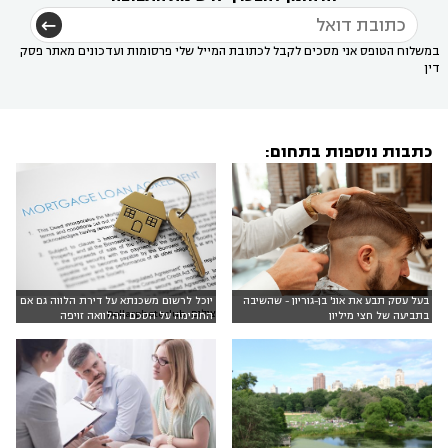
במשלוח הטופס אני מסכים לקבל לכתובת המייל שלי פרסומות ועדכונים מאתר פסק
דין
כתבות נוספות בתחום:
בעל עסק תבע את אונ' בן-גוריון - שהשיבה
יוכל לרשום משכנתא על דירת הלווה גם אם
צילום: Dollarphotoclub
בתביעה של חצי מיליון
החתימה על הסכם ההלוואה זויפה