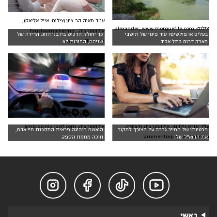
עו"ד מאיה הר ציון (צילום: אייל אליאס),
צילום: alexander, www.morguefile.com
אילוסטרציה: fauslawmarketing,
בעלים או פולשים? עוד פינוי של תושבי
כך יחולק הרכוש בין בני הזוג: הדירה של
morguefile.com
פארק דרום בתל אביב
שניהם, החובות לא
עו"ד עזרא גולדמן. אילוסטרציה חיצונית:
אילוסטרציה: ambrozinio 123rf.com
פרטיותו של החייב גברה על הצורך לחקור
הואשם בנהיגה פראית המסכנת חיי אדם,
ammentorp www.123rf.com
את הדוא"ל שלו
וזוכה מחמת הספק




ראשי