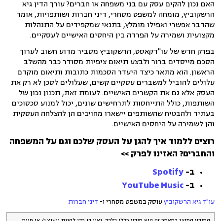
האם נכון להקים עסק עם בני משפחה או חברים? עורך הדין גיא
הרשקוביץ, מומחה למשפט מסחרי, דיני חברות ושותפויות, אומר
שהדבר אפשרי ואפילו מומלץ, בתנאי שמקפידים על התנהלות
מקצועית ושמירה על הפרדה בין היחסים האישיים לעסקיים.
בפרק חדש של עו"דקאסט, הרשקוביץ מסביר מדוע חשוב לערוך
הסכם מייסדים ברור ולבצע תיאום ציפיות מסודר כבר מהשלב
הראשון. הוא מתאר כיצד היעדר הסכמות כתובות ותיאום מוקדם
עלולים להוביל למשברים עסקיים קשים, שעלולים לסכן לא רק את
העסק אלא גם את הקשרים האישיים.
לעומת זאת, תכנון נכון של
השותפות, כולל התייחסות לתרחישים שונים, יכול למנוע סכסוכים
בעתיד ולהבטיח שהשותפים יישארו מחויבים הן להצלחה העסקית
והן לשמירה על היחסים האישיים.
רוצים ללמוד איך להגן על העסק שלכם וגם על המשפחה
והחברים? האזינו לפרק >>
ב-
Spotify
ב-
YouTube Music
עו"ד גיא הרשקוביץ
עוסק במשפט מסחרי ו-
דיני חברות
המידע המוצג במאמר זה הוא מידע כללי בלבד, ואין בו כדי להוות ייעוץ ו/ או חוות