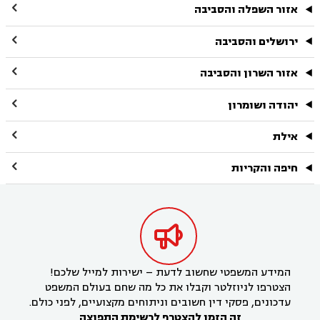

אזור השפלה והסביבה

ירושלים והסביבה

אזור השרון והסביבה

יהודה ושומרון

אילת

חיפה והקריות

המידע המשפטי שחשוב לדעת – ישירות למייל שלכם!
הצטרפו לניוזלטר וקבלו את כל מה שחם בעולם המשפט
עדכונים, פסקי דין חשובים וניתוחים מקצועיים, לפני כולם.
זה הזמן להצטרף לרשימת התפוצה