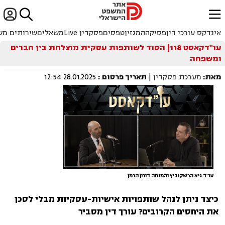


ﱐ
אינדקס עורכי דין
פסיקה
המגזין
טפסים
פסקדין Live
משאלים
שירותים מש
עו"דקאסט 118| הסוד לשותפות עסקית מוצלחת בין חברים
ומשפחה
מאת:
מערכת פסקדין
|
תאריך פרסום
:
28.01.2025 12:54
עו"ד גיא הרשקוביץ והמנחה דורון הרמן
כיצד ניתן לנהל שותפויות אישיות-עסקיות מבלי לסכן
את היחסים הקרובים? עורך דין מסביר