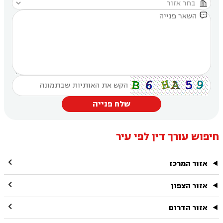


שלח פנייה
חיפוש עורך דין לפי עיר

אזור המרכז

אזור הצפון

אזור הדרום