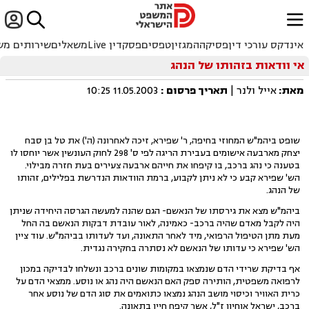


ﱐ
אינדקס עורכי דין
פסיקה
המגזין
טפסים
פסקדין Live
משאלים
שירותים מש
אי וודאות בזהותו של הנהג
מאת:
אייל ולנר |
תאריך פרסום
:
11.05.2003 10:25
שופט ביהמ"ש המחוזי בחיפה, ר' שפירא, זיכה לאחרונה (ה') את טל בן סבח
יצחק מארבעה אישומים בעבירת הריגה לפי ס' 298 לחוק העונשין אשר יוחסו לו
בטענה כי נהג ברכב, בו קיפחו את חייהם ארבעה צעירים בעת חזרה מבילוי.
הש' שפירא קבע כי לא ניתן לקבוע, ברמת הוודאות הנדרשת בפלילים, זהותו
של הנהג.
ביהמ"ש מצא את גירסתו של הנאשם- הגם שהנה למעשה הגרסה היחידה שניתן
היה לקבל מאדם שהיה ברכב- כאמינה, לאור עובדת דבקות הנאשם בה החל
מעת מתן הטיפול הרפואי, מיד לאחר התאונה, ועד לעדותו בביהמ"ש. עוד ציין
הש' שפירא כי עדותו של הנאשם לא נסתרה בחקירה נגדית.
אף בדיקת שרידי הדם שנמצאו במקומות שונים ברכב ונשלחו לבדיקה במכון
לרפואה משפטית, הותירה ספק האם הנאשם היה נהג או נוסע. ממצאי הדם על
כרית האוויר וכיסוי מושב הנהג נמצאו כתואמים את סוג הדם של נוסע אחר
ברכב, ישראל אוחיון ז"ל, אשר קיפח חייו בתאונה.