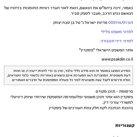
כאמור, זיכה ביהמ"ש את הנאשם, וזאת לאור העדר ראיות התומכות בזיהויו של
הנאשם כנהג הרכב, מעבר לספק סביר.
תפ 000114/01
מדינת ישראל נ' טל בן סבח יצחק
למדור משפט פלילי
למדור דיני תעבורה
אתר המשפט הישראלי "פסקדין"
www.psakdin.co.il
המידע המוצג במאמר זה הוא מידע כללי בלבד, ואין בו כדי להוות ייעוץ ו/ או חוות
דעת משפטית. המחבר/ת ו/או המערכת אינם נושאים באחריות כלשהי כלפי הקוראים,
ואלה נדרשים לקבל עצה מקצועית לפני כל פעולה המסתמכת על הדברים האמורים.
פרסומת - תוכן מקודם
פסקדין הוא אתר תוכן משפטי ופלטפורמה המספקת שירותי שיווק דיגיטלי
למשרדי עורכי דין,
בהכנת הכתבה לקח חלק צוות העורכים של פסקדין.
קטגוריות