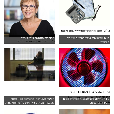
צילום: mensatic, www.morguefile.com
האם שכ"ט עו"ד נכלל בחישוב שווי מס
ייפוי כוח מתמשך בימי קורונה
עו"ד נורית פיש | צילום: אסנת רום
רכישה?
עו״ד זהבה סלמון | צילום: הדר ארט
(אילוסטרציה: Immo Wegmann on
עובד אחזקה שבר אצבעות כשתיקן מפוח –
הלקוח טען:אשתי התגרשה ממני לאחר
Unsplash)
המעסיקה תפצה
שקיבלה מבזק בינ"ל מידע על שיחותי לחו"ל