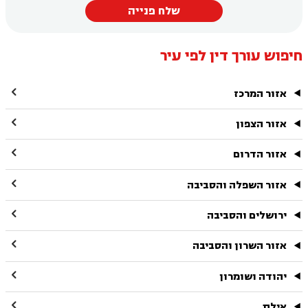
שלח פנייה
חיפוש עורך דין לפי עיר

אזור המרכז

אזור הצפון

אזור הדרום

אזור השפלה והסביבה

ירושלים והסביבה

אזור השרון והסביבה

יהודה ושומרון

אילת