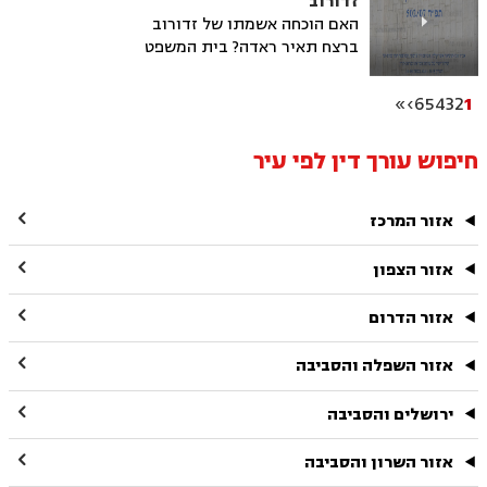
זדורוב
אב"ד יצחק עמית, דוד מינץ
האם הוכחה אשמתו של זדורוב
ויחיאל כשר
ברצח תאיר ראדה? בית המשפט
מכריע בשאלה בפעם הרביעית
והאחרונה
»
›
6
5
4
3
2
1
חיפוש עורך דין לפי עיר

אזור המרכז

אזור הצפון

אזור הדרום

אזור השפלה והסביבה

ירושלים והסביבה

אזור השרון והסביבה