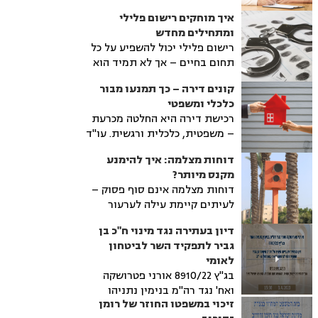
הילדים תוך שמירה על יציבות
השפיות.
איך מוחקים רישום פלילי
כלכלית ומשפחתית. הכתבה
ומתחילים מחדש
מסבירה מה היתרונות של צוואה
רישום פלילי יכול להשפיע על כל
הדדית, איך מנסחים אותה נכון,
תחום בחיים – אך לא תמיד הוא
ואילו טעויות כדאי להימנע מהן.
קבוע. במקרים מתאימים ניתן
קונים דירה – כך תמנעו מבור
להגיש בקשה למחיקת הרישום או
כלכלי ומשפטי
לבקש חנינה. עו"ד פלילי מסביר
רכישת דירה היא החלטה מכרעת
מהם התנאים, איך מתבצע
– משפטית, כלכלית ורגשית. עו"ד
התהליך, ומה חשוב לדעת לפני
מוטי ישר מסביר כיצד לבחון את
שפונים לרשויות.
דוחות מצלמה: איך להימנע
הנכס מבחינה משפטית, להימנע
מקנס מיותר?
ממוקשים נפוצים, ולוודא
דוחות מצלמה אינם סוף פסוק –
שהרכישה מתבצעת בצורה נכונה
לעיתים קיימת עילה לערעור
ושקופה.
וביטול הדוח. עו"ד דוד אריכא,
דיון בעתירה נגד מינוי ח"כ בן
עורך דין תעבורה, מסביר כיצד
גביר לתפקיד השר לביטחון
לבדוק את תקפות הדוח, מהי
לאומי
אמינות מצלמות האכיפה, ומתי
בג"ץ 8910/22 אורני פטרושקה
ניתן לטעון לחפות בעל הרכב.
ואח' נגד רה"מ בנימין נתניהו
מידע חשוב לכל מי שקיבל דוח
זיכוי במשפטו החוזר של רומן
ואח'. דיון בפני הרכב השופטים:
מצלמה ורוצה לדעת מהן זכויותיו.