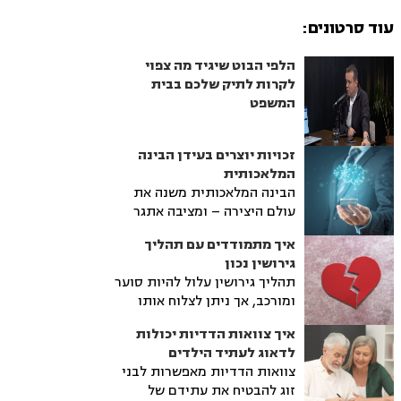
עוד סרטונים:
הלפי הבוט שיגיד מה צפוי
לקרות לתיק שלכם בבית
המשפט
זכויות יוצרים בעידן הבינה
המלאכותית
הבינה המלאכותית משנה את
עולם היצירה – ומציבה אתגר
אמיתי לחוקי זכויות היוצרים
איך מתמודדים עם תהליך
הקיימים. האם תוכן שנוצר על ידי
גירושין נכון
AI מוגן בזכויות יוצרים? מה הדין
תהליך גירושין עלול להיות סוער
ביצירות שמשלבות תוכן אנושי
ומורכב, אך ניתן לצלוח אותו
ובינה מלאכותית? ומהם הסיכונים
בצורה בריאה ונכונה – אם
המשפטיים של שימוש בכלים
איך צוואות הדדיות יכולות
פועלים נכון. בכתבה תמצאו
אוטומטיים?
לדאוג לעתיד הילדים
הסברים על שלבי ההליך, חשיבות
צוואות הדדיות מאפשרות לבני
הליווי המשפטי, והדרכים לשמור
זוג להבטיח את עתידם של
על זכויותיכם מבלי לאבד את