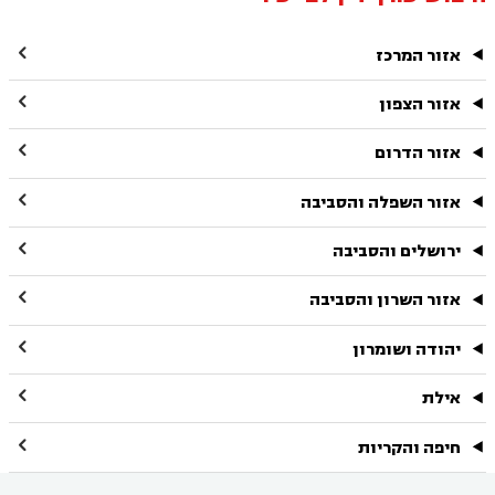

אזור המרכז

אזור הצפון

אזור הדרום

אזור השפלה והסביבה

ירושלים והסביבה

אזור השרון והסביבה

יהודה ושומרון

אילת

חיפה והקריות