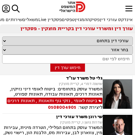


ﱐ
אינדקס עורכי דין
פסיקה
המגזין
טפסים
פסקדין Live
משאלים
שירותים מש
עורך דין ומשרדי עורכי דין בקריית מוצקין - פסקדין
חיפוש עורך דין
גלי טל משרד עו"ד
שושנה דמרי 4, קריית מוצקין
המשרד עוסק בתחומים: ביטוח לאומי דיני נזיקין,
תאונות דרכים, תאונות עבודה, תאונות ספורט,
בריאות הנפש אובדן כושר עבודה, תאונות תלמידים,
ביטוח לאומי
,
נזקי גוף ותאונות
,
תאונות דרכים
תאונות עקב רשלנות, צבא ומשרד הביטחון.
ליצירת קשר:
0508004905
שי רונן משרד עורכי דין
שדרות גושן 1, קריית מוצקין
המשרד עוסק בתחום הפלילי, הטרדה מינית, עבירות
מין, צווארון לבן, עבירות מס, הלבנת הון, רישוי נשק,