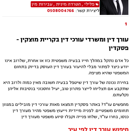
ייצוג קטינים, אלימות במשפחה, עבירות סמים, ועדת
פלילי
,
הטרדה מינית
,
עבירות מין
שחרורים, עבירות סייבר, סירוב ויזה לארה"ב, מחיקת
ליצירת קשר:
0508004766
רישום פלילי הסגרה ופשיעה בינלאומית, נפגעי
עבירה.
1
עורך דין ומשרדי עורכי דין בקריית מוצקין -
פסקדין
כל אדם נתקל במהלך חייו בבעיה משפטית כזו או אחרת, שלרוב אינו
יודע כיצד לפתור מבלי להיעזר בעורך דין העוסק בדיוק בתחום
המשפטי שהיא מציפה.
בחירה נכונה של עורך דין שיטפל בבעיה חשובה מאין כמוה ולרוב היא
שתקבע אם תצליחו לייצר פתרון טוב, יעיל וחסכוני בנסיבות אליהן
נקלעתם.
מחפשים עו"ד? באתר פסקדין תמצאו מאות עורכי דין מובילים במגוון
תחומים משפטיים. לפניה מיידית וייעוץ משפטי מהיר מעורך דין
כנסו, בחרו עו"ד, שלחו פנייה וקבלו סיוע משפטי מעורך דין
חיפוש עורך דין לפי עיר