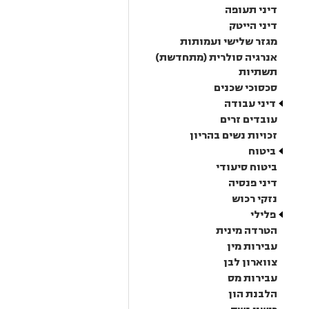
דיני תעופה
דיני הייטק
מגזר שלישי ועמותות
אנרגיה סולרית (מתחדשת)
תשתיות
סכסוכי שכנים
דיני עבודה
עובדים זרים
זכויות נשים בהריון
ביטוח
ביטוח סיעודי
דיני פנסיה
נזקי רכוש
פלילי
הטרדה מינית
עבירות מין
צווארון לבן
עבירות מס
הלבנת הון