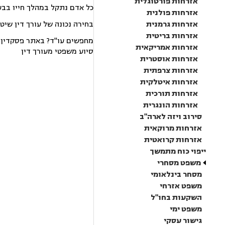
אזרחות פורטוגלית
כל אדם נתקל במהלך חייו בבע
אזרחות פולנית
אזרחות גרמנית
בחירה נכונה של עורך דין שיט
אזרחות בריטית
מחפשים עו"ד? באתר פסקדין תמ
אזרחות אמריקאית
סיוע משפטי מעורך דין
אזרחות אוסטרית
אזרחות צרפתית
אזרחות איטלקית
אזרחות תורכית
אזרחות הונגרית
סירוב ויזה לארה"ב
אזרחות מרוקאית
אזרחות קרואטית
ייפוי כוח מתמשך
משפט מסחרי
מסחר בינלאומי
משפט אזרחי
השקעות בחו"ל
משפט ימי
גישור עסקי