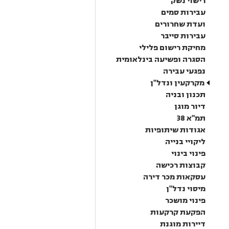
רישוי נשק
עבירות סמים
ועדת שחרורים
עבירות סייבר
מחיקת רישום פלילי
הסגרה ופשיעה בינלאומית
נפגעי עבירה
מקרקעין ונדל"ן
תכנון ובניה
דיור מוגן
תמ"א 38
אגודות שיתופיות
ליקויי בנייה
פינוי בינוי
קבוצות רכישה
עסקאות מכר דירה
מיסוי נדל"ן
פינוי מושכר
הפקעת קרקעות
דיירות מוגנת