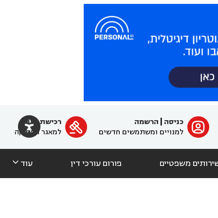

כניסה
|
הרשמה
רכישת מנוי
ﱐ

למנויים ומשתמשים חדשים
למאגר הפסיקה

ירותים משפטיים
פורום עורכי דין
עוד