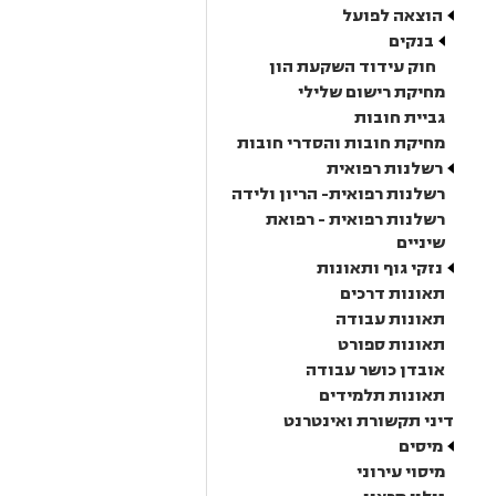
הוצאה לפועל
בנקים
חוק עידוד השקעת הון
מחיקת רישום שלילי
גביית חובות
מחיקת חובות והסדרי חובות
רשלנות רפואית
רשלנות רפואית- הריון ולידה
רשלנות רפואית - רפואת
שיניים
נזקי גוף ותאונות
תאונות דרכים
תאונות עבודה
תאונות ספורט
אובדן כושר עבודה
תאונות תלמידים
דיני תקשורת ואינטרנט
מיסים
מיסוי עירוני