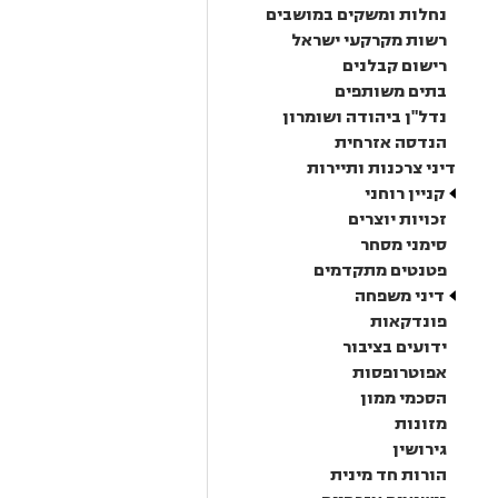
נחלות ומשקים במושבים
רשות מקרקעי ישראל
רישום קבלנים
בתים משותפים
נדל"ן ביהודה ושומרון
הנדסה אזרחית
דיני צרכנות ותיירות
קניין רוחני
זכויות יוצרים
סימני מסחר
פטנטים מתקדמים
דיני משפחה
פונדקאות
ידועים בציבור
אפוטרופסות
הסכמי ממון
מזונות
גירושין
הורות חד מינית