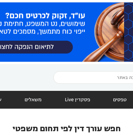
טפסים
פסקדין Live
משאלים
ש
חפש עורך דין לפי תחום משפטי