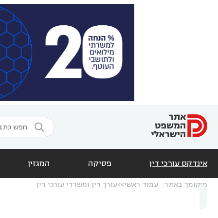

אינדקס עורכי דין
פסיקה
המגזין
מיקומך באתר:
עמוד ראשי
עורך דין ומשרדי עורכי דין