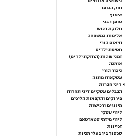
נישואים אזרחיים
חוק הנוער
אימוץ
טוען רבני
חלוקת רכוש
אלימות במשפחה
תיאום הורי
חטיפת ילדים
זמני שהות (החזקת ילדים)
אומנה
ניכור הורי
עסקאות מתנה
דיני חברות
הגבלים עסקיים דיני תחרות
פירוקים והקפאות הליכים
מיזוגים ורכישות
ליווי עסקי
ליווי מיזמי סטארטאפ
זכיינות
סכסוך בין בעלי מניות