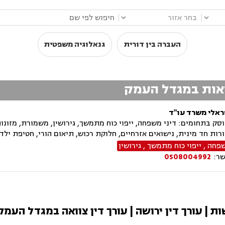
|
|
העברה בין דורית
גנאלוגיה משפטית
וואות במגדל העמק
ראלי משרד עו"ד
ק בתחומים: דיני משפחה, ייפוי כוח מתמשך, גירושין, משמורת, מזונות,
רות חד מינית, נישואים אזרחיים, חלוקת רכוש, תיאום הורי, חטיפת ילדים
שפחה
,
ייפוי כוח מתמשך
,
גירושין
שר:
0508004992
שות | עורך דין ירושה | עורך דין צוואה במגדל העמק