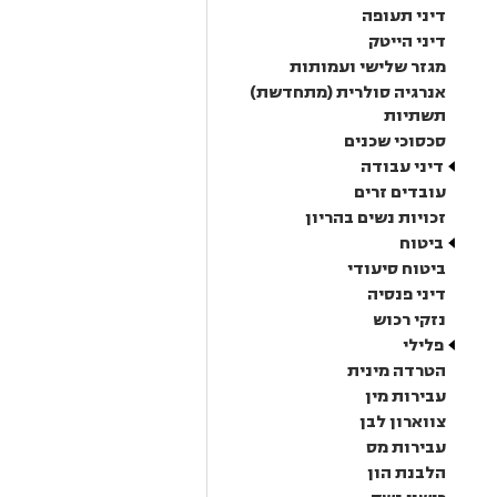
דיני תעופה
דיני הייטק
מגזר שלישי ועמותות
אנרגיה סולרית (מתחדשת)
תשתיות
סכסוכי שכנים
דיני עבודה
עובדים זרים
זכויות נשים בהריון
ביטוח
ביטוח סיעודי
דיני פנסיה
נזקי רכוש
פלילי
הטרדה מינית
עבירות מין
צווארון לבן
עבירות מס
הלבנת הון