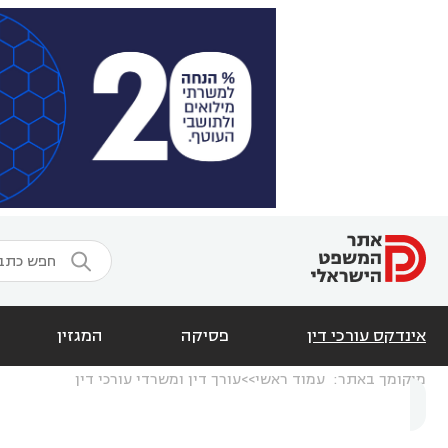

אינדקס עורכי דין
פסיקה
המגזין
מיקומך באתר:
עמוד ראשי
עורך דין ומשרדי עורכי דין