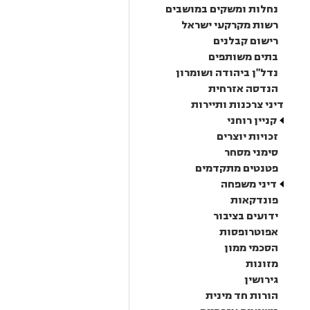
נחלות ומשקים במושבים
רשות מקרקעי ישראל
רישום קבלנים
בתים משותפים
נדל"ן ביהודה ושומרון
הנדסה אזרחית
דיני צרכנות ותיירות
קניין רוחני
זכויות יוצרים
סימני מסחר
פטנטים מתקדמים
דיני משפחה
פונדקאות
ידועים בציבור
אפוטרופסות
הסכמי ממון
מזונות
גירושין
הורות חד מינית