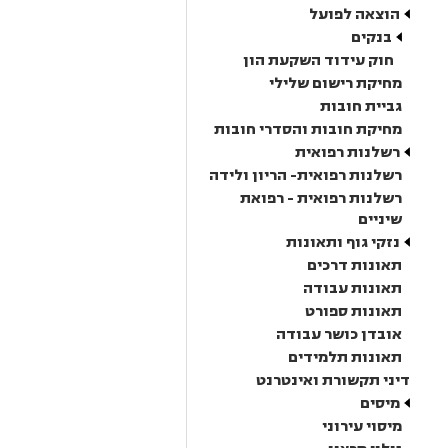
הוצאה לפועל
בנקים
חוק עידוד השקעת הון
מחיקת רישום שלילי
גביית חובות
מחיקת חובות והסדרי חובות
רשלנות רפואית
רשלנות רפואית- הריון ולידה
רשלנות רפואית - רפואת
שיניים
נזקי גוף ותאונות
תאונות דרכים
תאונות עבודה
תאונות ספורט
אובדן כושר עבודה
תאונות תלמידים
דיני תקשורת ואינטרנט
מיסים
מיסוי עירוני