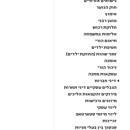
נישואים אזרחיים
חוק הנוער
אימוץ
טוען רבני
חלוקת רכוש
אלימות במשפחה
תיאום הורי
חטיפת ילדים
זמני שהות (החזקת ילדים)
אומנה
ניכור הורי
עסקאות מתנה
דיני חברות
הגבלים עסקיים דיני תחרות
פירוקים והקפאות הליכים
מיזוגים ורכישות
ליווי עסקי
ליווי מיזמי סטארטאפ
זכיינות
סכסוך בין בעלי מניות