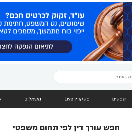
טפסים
פסקדין Live
משאלים
ש
חפש עורך דין לפי תחום משפטי