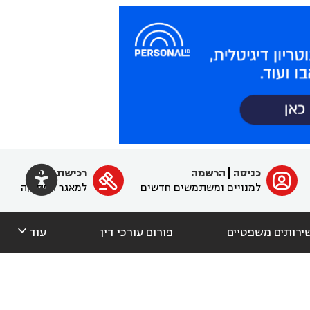

כניסה
|
הרשמה
רכישת מנוי
ﱐ

למנויים ומשתמשים חדשים
למאגר הפסיקה

ירותים משפטיים
פורום עורכי דין
עוד