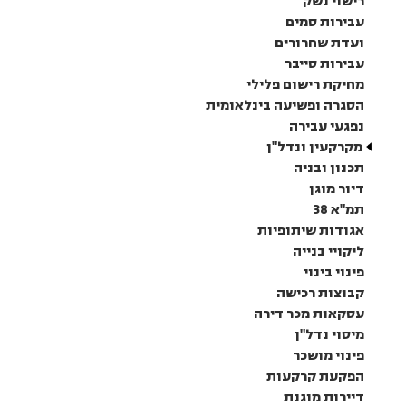
רישוי נשק
עבירות סמים
ועדת שחרורים
עבירות סייבר
מחיקת רישום פלילי
הסגרה ופשיעה בינלאומית
נפגעי עבירה
מקרקעין ונדל"ן
תכנון ובניה
דיור מוגן
תמ"א 38
אגודות שיתופיות
ליקויי בנייה
פינוי בינוי
קבוצות רכישה
עסקאות מכר דירה
מיסוי נדל"ן
פינוי מושכר
הפקעת קרקעות
דיירות מוגנת