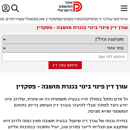


ﱐ
אינדקס עורכי דין
פסיקה
המגזין
טפסים
פסקדין Live
משאלים
שירותים מש
עורך דין פינוי בינוי בכנרת מושבה - פסקדין
חיפוש עורך דין
עורך דין פינוי בינוי בכנרת מושבה - פסקדין
כל אדם נתקל במהלך חייו בבעיה משפטית כזו או אחרת, שלרוב אינו
יודע כיצד לפתור מבלי להיעזר בעורך דין העוסק בדיוק בתחום
המשפטי שהיא מציפה.
בחירה נכונה של עורך דין שיטפל בבעיה חשובה מאין כמוה ולרוב היא
שתקבע אם תצליחו לייצר פתרון טוב, יעיל וחסכוני בנסיבות אליהן