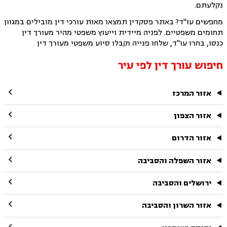
נקלעתם.
מחפשים עו"ד? באתר פסקדין תמצאו מאות עורכי דין מובילים במגוון
תחומים משפטיים. לפניה מיידית וייעוץ משפטי מהיר מעורך דין
כנסו, בחרו עו"ד, שלחו פנייה וקבלו סיוע משפטי מעורך דין
חיפוש עורך דין לפי עיר

אזור המרכז

אזור הצפון

אזור הדרום

אזור השפלה והסביבה

ירושלים והסביבה

אזור השרון והסביבה
