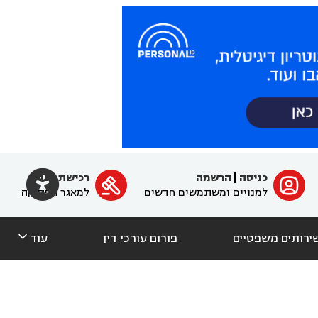

כניסה
|
הרשמה
רכישת מנוי
ﱐ

למנויים ומשתמשים חדשים
למאגר הפסיקה

ירותים משפטיים
פורום עורכי דין
עוד