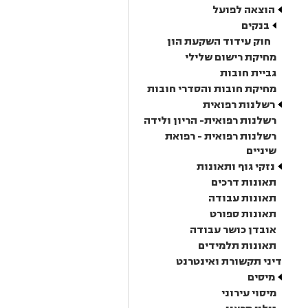
הוצאה לפועל
בנקים
חוק עידוד השקעת הון
מחיקת רישום שלילי
גביית חובות
מחיקת חובות והסדרי חובות
רשלנות רפואית
רשלנות רפואית- הריון ולידה
רשלנות רפואית - רפואת
שיניים
נזקי גוף ותאונות
תאונות דרכים
תאונות עבודה
תאונות ספורט
אובדן כושר עבודה
תאונות תלמידים
דיני תקשורת ואינטרנט
מיסים
מיסוי עירוני