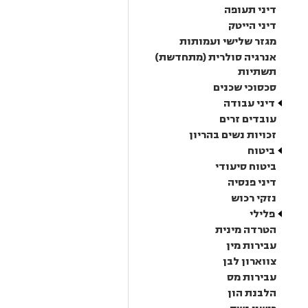
דיני תעופה
דיני הייטק
מגזר שלישי ועמותות
אנרגיה סולרית (מתחדשת)
תשתיות
סכסוכי שכנים
דיני עבודה
עובדים זרים
זכויות נשים בהריון
ביטוח
ביטוח סיעודי
דיני פנסיה
נזקי רכוש
פלילי
הטרדה מינית
עבירות מין
צווארון לבן
עבירות מס
הלבנת הון