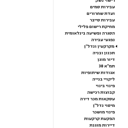
רישוי נשק
עבירות סמים
ועדת שחרורים
עבירות סייבר
מחיקת רישום פלילי
הסגרה ופשיעה בינלאומית
נפגעי עבירה
מקרקעין ונדל"ן
תכנון ובניה
דיור מוגן
תמ"א 38
אגודות שיתופיות
ליקויי בנייה
פינוי בינוי
קבוצות רכישה
עסקאות מכר דירה
מיסוי נדל"ן
פינוי מושכר
הפקעת קרקעות
דיירות מוגנת