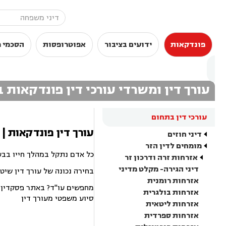
פונדקאות
ידועים בציבור
אפוטרופסות
הסכמי מ
עורך דין ומשרדי עורכי דין פונדקאות
עורכי דין בתחום
עורך דין פונדקאות |
דיני חוזים
מומחים לדין הזר
כל אדם נתקל במהלך חייו בבע
אזרחות זרה ודרכון זר
דיני הגירה- מקלט מדיני
בחירה נכונה של עורך דין שיט
אזרחות רומנית
מחפשים עו"ד? באתר פסקדין תמ
אזרחות בולגרית
סיוע משפטי מעורך דין
אזרחות ליטאית
אזרחות ספרדית