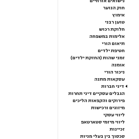
נישואים אזרחיים
חוק הנוער
אימוץ
טוען רבני
חלוקת רכוש
אלימות במשפחה
תיאום הורי
חטיפת ילדים
זמני שהות (החזקת ילדים)
אומנה
ניכור הורי
עסקאות מתנה
דיני חברות
הגבלים עסקיים דיני תחרות
פירוקים והקפאות הליכים
מיזוגים ורכישות
ליווי עסקי
ליווי מיזמי סטארטאפ
זכיינות
סכסוך בין בעלי מניות