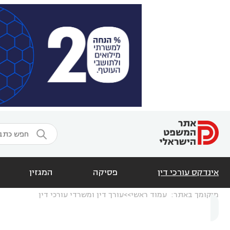

אינדקס עורכי דין
פסיקה
המגזין
מיקומך באתר:
עמוד ראשי
עורך דין ומשרדי עורכי דין