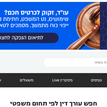
טפסים
פסקדין Live
משאלים
ש
חפש עורך דין לפי תחום משפטי