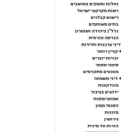
נחלות ומשקים במושבים
רשות מקרקעי ישראל
רישום קבלנים
בתים משותפים
נדל"ן ביהודה ושומרון
הנדסה אזרחית
דיני צרכנות ותיירות
קניין רוחני
זכויות יוצרים
סימני מסחר
פטנטים מתקדמים
דיני משפחה
פונדקאות
ידועים בציבור
אפוטרופסות
הסכמי ממון
מזונות
גירושין
הורות חד מינית